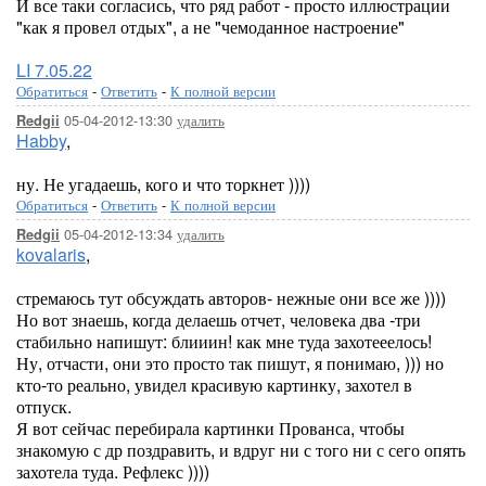
И все таки согласись, что ряд работ - просто иллюстрации
"как я провел отдых", а не "чемоданное настроение"
LI 7.05.22
Обратиться
-
Ответить
-
К полной версии
05-04-2012-13:30
удалить
Redgii
Habby
,
ну. Не угадаешь, кого и что торкнет ))))
Обратиться
-
Ответить
-
К полной версии
05-04-2012-13:34
удалить
Redgii
kovalaris
,
стремаюсь тут обсуждать авторов- нежные они все же ))))
Но вот знаешь, когда делаешь отчет, человека два -три
стабильно напишут: блииин! как мне туда захотееелось!
Ну, отчасти, они это просто так пишут, я понимаю, ))) но
кто-то реально, увидел красивую картинку, захотел в
отпуск.
Я вот сейчас перебирала картинки Прованса, чтобы
знакомую с др поздравить, и вдруг ни с того ни с сего опять
захотела туда. Рефлекс ))))