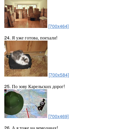
[700x464]
24. Я уже готова, поехали!
[700x584]
25. По зову Карельских дорог!
[700x469]
26. А я тоже на чемоданах!