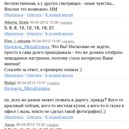
бесчувственная, а у других смотрящих - иные чувства...
Вполне это возможно. НМ
Обратиться
-
Ответить
-
К полной версии
05-04-2012-13:06
удалить
Alberta_Grata
5, 6, 8, 10, 12, 16, 19, 21
Обратиться
-
Ответить
-
К полной версии
05-04-2012-13:06
удалить
Elen_i_rebyata
Надежда_Михайловна
, Что Вы! Нисколько не задело,
просто я сама долго прикидывала - что же должно отобрать
чемоданное настроени, поэтому стало интересно Ваше
мнение!
Спасибо за ответ, я примерно поняла :)
Обратиться
-
Ответить
-
К полной версии
05-04-2012-13:07
удалить
Redgii
Надежда_Михайловна
,
ну, всех же разное может позвать в дорогу, правда? Кого-то
красивый пейзаж, кого-то местная кухня, а кого-то и скука в
офисе ( жаль, никто не сделал такой фотографии) ;)
Обратиться
-
Ответить
-
К полной версии
05-04-2012-13:22
удалить
Ляхис