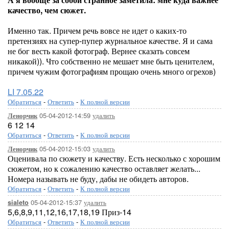
качество, чем сюжет.
Именно так. Причем речь вовсе не идет о каких-то
претензиях на супер-пупер журнальное качестве. Я и сама
не бог весть какой фотограф. Вернее сказать совсем
никакой)). Что собственно не мешает мне быть ценителем,
причем чужим фотографиям прощаю очень много огрехов)
LI 7.05.22
Обратиться
-
Ответить
-
К полной версии
05-04-2012-14:59
удалить
Ленорчик
6 12 14
Обратиться
-
Ответить
-
К полной версии
05-04-2012-15:03
удалить
Ленорчик
Оценивала по сюжету и качеству. Есть несколько с хорошим
сюжетом, но к сожалению качество оставляет желать...
Номера называть не буду, дабы не обидеть авторов.
Обратиться
-
Ответить
-
К полной версии
05-04-2012-15:37
удалить
sialeto
5,6,8,9,11,12,16,17,18,19 Приз-14
Обратиться
-
Ответить
-
К полной версии