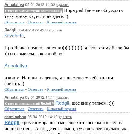
05-04-2012-14:02
удалить
Annataliya
Нормуль! Где еще обсуждать
Ответ на комментарий carminaboo
#
тему конкурса, если не здесь. :)
Обратиться
-
Ответить
-
К полной версии
05-04-2012-14:08
удалить
Redgii
kovalaris
,
Про Ясика помню, конечно))))))))))))))) а что, в тему было бы
))) и с юмором, как я люблю!
Annataliya
,
извини, Наташа, надеюсь, мы не мешаем тебе голоса
считать ))
Обратиться
-
Ответить
-
К полной версии
05-04-2012-14:11
удалить
Annataliya
Redgii
, щас кину тапком. :)))
Ответ на комментарий Redgii
#
Обратиться
-
Ответить
-
К полной версии
05-04-2012-14:19
удалить
carminaboo
Redgii
, кроме юмора по теме, еще хотелось бы и качества
исполнения ... А то где есть юмор, куча деталей случайных,