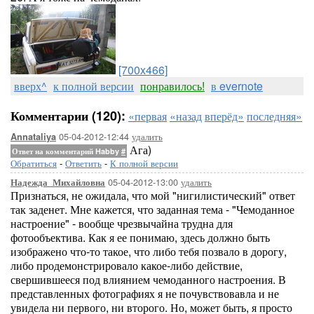
[700x466]
вверх^
к полной версии
понравилось!
в evernote
Комментарии (120):
«первая
«назад
вперёд»
последняя»
05-04-2012-12:44
удалить
Annataliya
Ага)
Ответ на комментарий Habby
#
Обратиться
-
Ответить
-
К полной версии
05-04-2012-13:00
удалить
Надежда_Михайловна
Признаться, не ожидала, что мой "нигилистический" ответ
так заденет. Мне кажется, что заданная тема - "Чемоданное
настроение" - вообще чрезвычайна трудна для
фотообъектива. Как я ее понимаю, здесь должно быть
изображено что-то такое, что либо тебя позвало в дорогу,
либо продемонстрировало какое-либо действие,
свершившееся под влиянием чемоданного настроения. В
представленных фотографиях я не почувствовавла и не
увидела ни первого, ни второго. Но, может быть, я просто