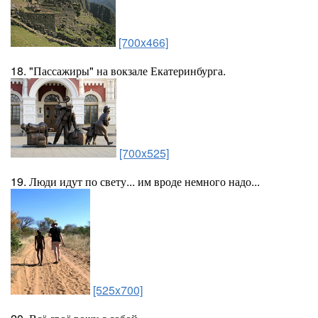
[700x466]
18. "Пассажиры" на вокзале Екатеринбурга.
[700x525]
19. Люди идут по свету... им вроде немного надо...
[525x700]