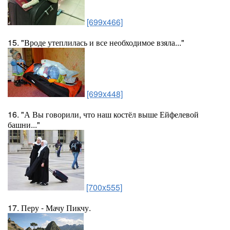
[699x466]
15. "Вроде утеплилась и все необходимое взяла..."
[699x448]
16. "А Вы говорили, что наш костёл выше Ейфелевой
башни..."
[700x555]
17. Перу - Мачу Пикчу.