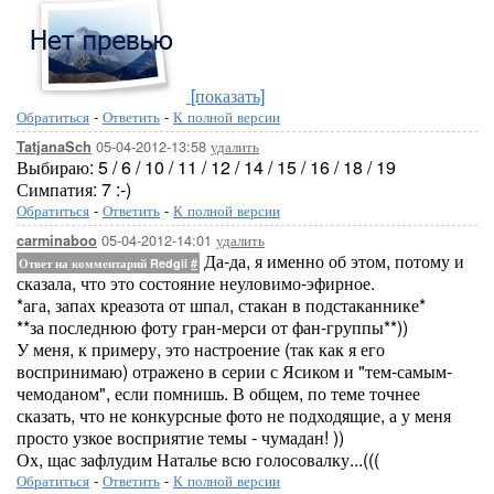
[показать]
Обратиться
-
Ответить
-
К полной версии
05-04-2012-13:58
удалить
TatjanaSch
Выбираю: 5 / 6 / 10 / 11 / 12 / 14 / 15 / 16 / 18 / 19
Симпатия: 7 :-)
Обратиться
-
Ответить
-
К полной версии
05-04-2012-14:01
удалить
carminaboo
Да-да, я именно об этом, потому и
Ответ на комментарий Redgii
#
сказала, что это состояние неуловимо-эфирное.
*ага, запах креазота от шпал, стакан в подстаканнике*
**за последнюю фоту гран-мерси от фан-группы**))
У меня, к примеру, это настроение (так как я его
воспринимаю) отражено в серии с Ясиком и "тем-самым-
чемоданом", если помнишь. В общем, по теме точнее
сказать, что не конкурсные фото не подходящие, а у меня
просто узкое восприятие темы - чумадан! ))
Ох, щас зафлудим Наталье всю голосовалку...(((
Обратиться
-
Ответить
-
К полной версии