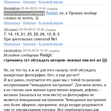
Обратиться
-
Ответить
-
К полной версии
05-04-2012-13:40
удалить
Annataliya
Redgii
, ну, в Прованс вообще
Ответ на комментарий Redgii
#
сложно не хотеть. :))
Обратиться
-
Ответить
-
К полной версии
05-04-2012-13:42
удалить
ЛЕсёнок1
7, 14, 15, 21, 23, 25, 26, 10, 8, 3
При зрительских симпатий №1
Обратиться
-
Ответить
-
К полной версии
05-04-2012-13:43
удалить
carminaboo
Исходное сообщение
Redgii:
стремаюсь тут обсуждать авторов- нежные они все же ))))
Не, ну что ты, я ж не для того сказала, чтоб обсуждать
конкретные фотографии. Нет, и еще раз нет!
И все равно, получается что даже мы с тобой по-разному
воспринимаем "чемоданное настроение". Для меня лично, и
я не считаю свое мнение единственно верным, рефлекс -
желание (оказаться на этом месте) на фотографию не
является чемоданным настроением. Чемоданное настроение
оно более эфирное, призрачное, когда ноздри раздуваются
уже от предвкушения поездки. Вот приблизительно как