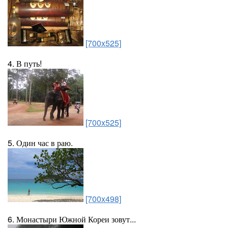
[700x525]
4. В путь!
[700x525]
5. Один час в раю.
[700x498]
6. Монастыри Южной Кореи зовут...