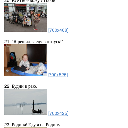
20. Всё своё вожу с собой.
[700x468]
21. "Я решил, я еду в отпуск!"
[700x525]
22. Будни в раю.
[700x425]
23. Родина! Еду я на Родину...