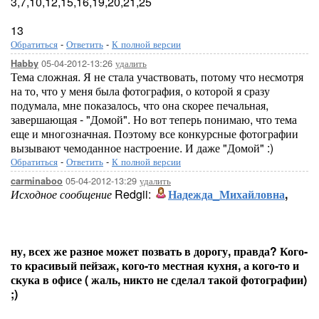
3,7,10,12,15,16,19,20,21,25
13
Обратиться
-
Ответить
-
К полной версии
05-04-2012-13:26
удалить
Habby
Тема сложная. Я не стала участвовать, потому что несмотря
на то, что у меня была фотография, о которой я сразу
подумала, мне показалось, что она скорее печальная,
завершающая - "Домой". Но вот теперь понимаю, что тема
еще и многозначная. Поэтому все конкурсные фотографии
вызывают чемоданное настроение. И даже "Домой" :)
Обратиться
-
Ответить
-
К полной версии
05-04-2012-13:29
удалить
carminaboo
Исходное сообщение
Redgii:
Надежда_Михайловна
,
ну, всех же разное может позвать в дорогу, правда? Кого-
то красивый пейзаж, кого-то местная кухня, а кого-то и
скука в офисе ( жаль, никто не сделал такой фотографии)
;)