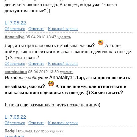
девочки у окошка поезда. В общем, когда уже "колеса
диктуют вагонные" ))
LI 7.05.22
Обратиться
-
Ответить
-
К полной версии
05-04-2012-13:47
удалить
Annataliya
Лар, а ты проголосовать не забыла, часом?
А то не
пойму, как относиться к высказыванию о девочках в поезде.
:)) Засчитывать?
Обратиться
-
Ответить
-
К полной версии
05-04-2012-13:50
удалить
carminaboo
Исходное сообщение
Annataliya:
Лар, а ты проголосовать
не забыла, часом?
А то не пойму, как относиться к
высказыванию о девочках в поезде. :)) Засчитывать?
Я пока еще размышляю, чуть позже напишу))
LI 7.05.22
Обратиться
-
Ответить
-
К полной версии
05-04-2012-13:55
удалить
Redgii
kovalaris
,