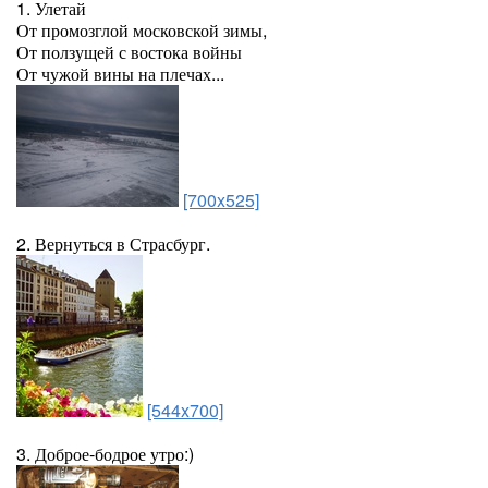
1. Улетай
От промозглой московской зимы,
От ползущей с востока войны
От чужой вины на плечах...
[700x525]
2. Вернуться в Страсбург.
[544x700]
3. Доброе-бодрое утро:)