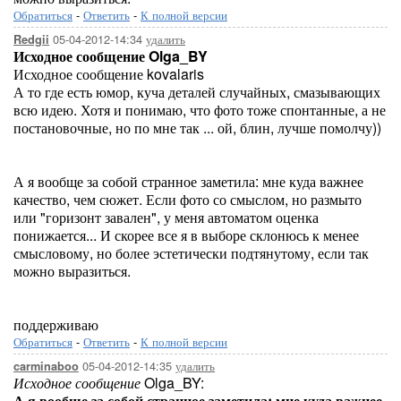
Обратиться
-
Ответить
-
К полной версии
05-04-2012-14:34
удалить
Redgii
Исходное сообщение Olga_BY
Исходное сообщение kovalaris
А то где есть юмор, куча деталей случайных, смазывающих
всю идею. Хотя и понимаю, что фото тоже спонтанные, а не
постановочные, но по мне так ... ой, блин, лучше помолчу))
А я вообще за собой странное заметила: мне куда важнее
качество, чем сюжет. Если фото со смыслом, но размыто
или "горизонт завален", у меня автоматом оценка
понижается... И скорее все я в выборе склонюсь к менее
смысловому, но более эстетически подтянутому, если так
можно выразиться.
поддерживаю
Обратиться
-
Ответить
-
К полной версии
05-04-2012-14:35
удалить
carminaboo
Исходное сообщение
Olga_BY:
А я вообще за собой странное заметила: мне куда важнее