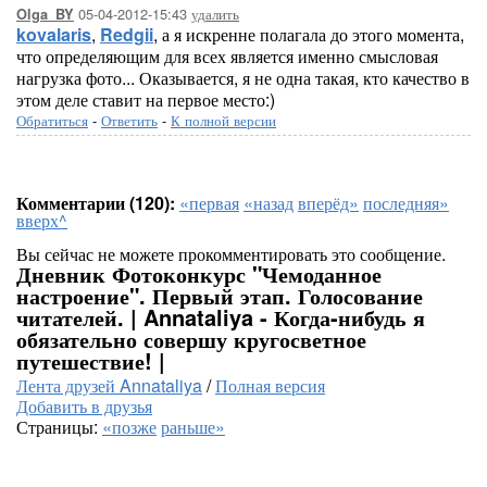
05-04-2012-15:43
удалить
Olga_BY
kovalaris
,
Redgii
, а я искренне полагала до этого момента,
что определяющим для всех является именно смысловая
нагрузка фото... Оказывается, я не одна такая, кто качество в
этом деле ставит на первое место:)
Обратиться
-
Ответить
-
К полной версии
Комментарии (120):
«первая
«назад
вперёд»
последняя»
вверх^
Вы сейчас не можете прокомментировать это сообщение.
Дневник Фотоконкурс "Чемоданное
настроение". Первый этап. Голосование
читателей. | Annataliya - Когда-нибудь я
обязательно совершу кругосветное
путешествие! |
Лента друзей Annataliya
/
Полная версия
Добавить в друзья
Страницы:
«позже
раньше»