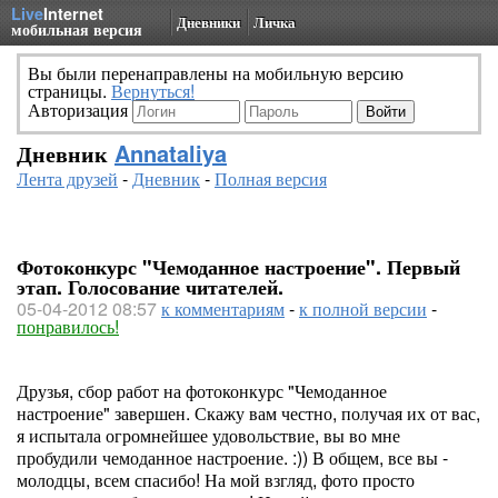
Live
Internet
Дневники
Личка
мобильная версия
Вы были перенаправлены на мобильную версию
страницы.
Вернуться!
Авторизация
Дневник
Annataliya
Лента друзей
-
Дневник
-
Полная версия
Фотоконкурс "Чемоданное настроение". Первый
этап. Голосование читателей.
05-04-2012 08:57
к комментариям
-
к полной версии
-
понравилось!
Друзья, сбор работ на фотоконкурс "Чемоданное
настроение" завершен. Скажу вам честно, получая их от вас,
я испытала огромнейшее удовольствие, вы во мне
пробудили чемоданное настроение. :)) В общем, все вы -
молодцы, всем спасибо! На мой взгляд, фото просто