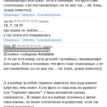
смазывающих всю идею. Хотя и понимаю, что фото тоже
спонтанные, а не постановочные, но по мне так ... ой, блин,
лучше помолчу))
Обратиться
-
Ответить
-
К полной версии
05-04-2012-14:23
удалить
све-чи
15, 7, 19 !!!!
про кошек не люблю......
а так почти все понравились
Обратиться
-
Ответить
-
К полной версии
05-04-2012-14:25
удалить
Olga_BY
Ответ на комментарий carminaboo
#
Исходное сообщение kovalaris
А то где есть юмор, куча деталей случайных, смазывающих
всю идею. Хотя и понимаю, что фото тоже спонтанные, а не
постановочные, но по мне так ... ой, блин, лучше помолчу))
А я вообще за собой странное заметила: мне куда важнее
качество, чем сюжет. Если фото со смыслом, но размыто
или "горизонт завален", у меня автоматом оценка
понижается... И скорее все я в выборе склонюсь к менее
смысловому, но более эстетически подтянутому, если так
можно выразиться.