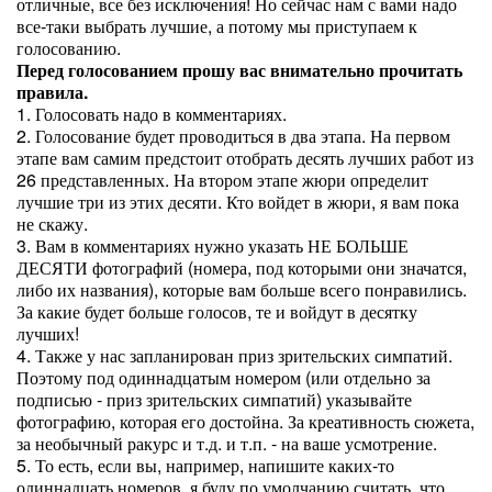
отличные, все без исключения! Но сейчас нам с вами надо
все-таки выбрать лучшие, а потому мы приступаем к
голосованию.
Перед голосованием прошу вас внимательно прочитать
правила.
1. Голосовать надо в комментариях.
2. Голосование будет проводиться в два этапа. На первом
этапе вам самим предстоит отобрать десять лучших работ из
26 представленных. На втором этапе жюри определит
лучшие три из этих десяти. Кто войдет в жюри, я вам пока
не скажу.
3. Вам в комментариях нужно указать НЕ БОЛЬШЕ
ДЕСЯТИ фотографий (номера, под которыми они значатся,
либо их названия), которые вам больше всего понравились.
За какие будет больше голосов, те и войдут в десятку
лучших!
4. Также у нас запланирован приз зрительских симпатий.
Поэтому под одиннадцатым номером (или отдельно за
подписью - приз зрительских симпатий) указывайте
фотографию, которая его достойна. За креативность сюжета,
за необычный ракурс и т.д. и т.п. - на ваше усмотрение.
5. То есть, если вы, например, напишите каких-то
одиннадцать номеров, я буду по умолчанию считать, что