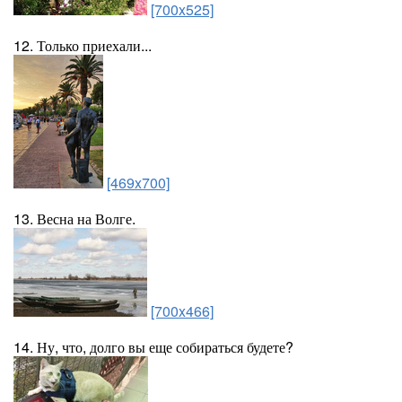
[700x525]
12. Только приехали...
[469x700]
13. Весна на Волге.
[700x466]
14. Ну, что, долго вы еще собираться будете?