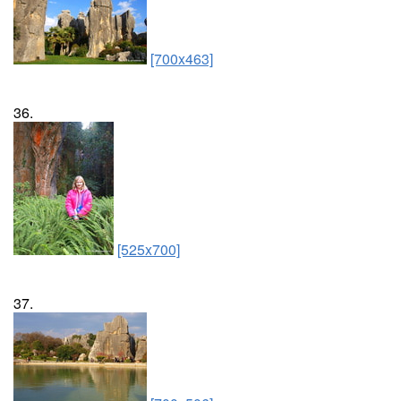
[700x463]
36.
[525x700]
37.