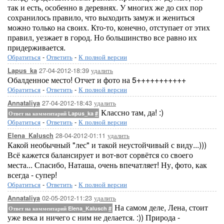
так и есть, особенно в деревнях. У многих же до сих пор
сохранилось правило, что выходить замуж и жениться
можно только на своих. Кто-то, конечно, отступает от этих
правил, уезжает в город. Но большинство все равно их
придерживается.
Обратиться
-
Ответить
-
К полной версии
27-04-2012-18:39
удалить
Lapus_ka
Обалденное место! Отчет и фото на 5+++++++++++
Обратиться
-
Ответить
-
К полной версии
27-04-2012-18:43
удалить
Annataliya
Классно там, да! :)
Ответ на комментарий Lapus_ka
#
Обратиться
-
Ответить
-
К полной версии
28-04-2012-01:11
удалить
Elena_Kalusch
Какой необычный "лес" и такой неустойчивый с виду...)))
Всё кажется балансирует и вот-вот сорвётся со своего
места... Спасибо, Наташа, очень впечатляет! Ну, фото, как
всегда - супер!
Обратиться
-
Ответить
-
К полной версии
02-05-2012-11:23
удалить
Annataliya
На самом деле, Лена, стоит
Ответ на комментарий Elena_Kalusch
#
уже века и ничего с ним не делается. :)) Природа -