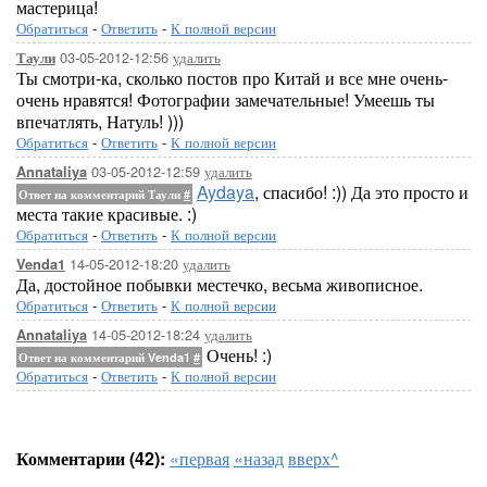
мастерица!
Обратиться
-
Ответить
-
К полной версии
03-05-2012-12:56
удалить
Таули
Ты смотри-ка, сколько постов про Китай и все мне очень-
очень нравятся! Фотографии замечательные! Умеешь ты
впечатлять, Натуль! )))
Обратиться
-
Ответить
-
К полной версии
03-05-2012-12:59
удалить
Annataliya
Aydaya
, спасибо! :)) Да это просто и
Ответ на комментарий Таули
#
места такие красивые. :)
Обратиться
-
Ответить
-
К полной версии
14-05-2012-18:20
удалить
Venda1
Да, достойное побывки местечко, весьма живописное.
Обратиться
-
Ответить
-
К полной версии
14-05-2012-18:24
удалить
Annataliya
Очень! :)
Ответ на комментарий Venda1
#
Обратиться
-
Ответить
-
К полной версии
Комментарии (42):
«первая
«назад
вверх^