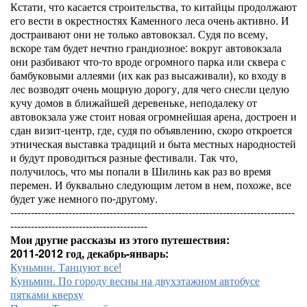
Кстати, что касается строительства, то китайцы продолжают
его вести в окрестностях Каменного леса очень активно. И
достраивают они не только автовокзал. Судя по всему,
вскоре там будет нечтно грандиозное: вокруг автовокзала
они разбивают что-то вроде огромного парка или сквера с
бамбуковыми аллеями (их как раз высаживали), ко входу в
лес возводят очень мощную дорогу, для чего снесли целую
кучу домов в ближайшей деревеньке, неподалеку от
автовокзала уже стоит новая огромнейшая арена, достроен и
сдан визит-центр, где, судя по объявлению, скоро откроется
этническая выставка традиций и быта местных народностей
и будут проводиться разные фестивали. Так что,
получилось, что мы попали в Шилинь как раз во время
перемен. И буквально следующим летом в нем, похоже, все
будет уже немного по-другому.
-----------------------------------------------------------------------------------
----------------------------------------
Мои другие рассказы из этого путешествия:
2011-2012 год, декабрь-январь:
Куньмин. Танцуют все!
Куньмин. По городу весны на двухэтажном автобусе
пятками кверху