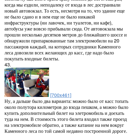
когда мы ездили, неподалеку от входа в лес достраивали
новый автовокзал. То есть, несмотря на то, что здание еще
не было сдано и в нем еще не было никакой
инфраструктуры (ни лавочек, ни туалетов, ни кафе),
автобусы уже вовсю прибывали сюда. От автовокзала мы
прошли несколько десятков метров до ближайшего шоссе и
обнаружили припаркованные там электромобили на 20
пассажиров каждый, на которых сотрудники Каменного
леса довозили всех желающих до касс, где надо было
покупать входные билеты.
43.
[700x461]
Ну, а дальше было два варианта: можно было от касс топать
около полутора километров до входа пешком, а можно было
купить дополнительный билет на элетромобиль и доехать
туда на нем. В стоимость этого билета входил также проезд
на электромобиле обратно, а также катание на нем вокруг
Каменного леса по той самой недавно построенной дороге.