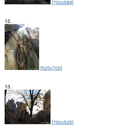
[700x588]
12.
[525x700]
13.
[700x525]