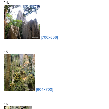
14.
[700x656]
15.
[604x700]
16.