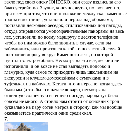
взяло под свою опеку ЮНЕСКО, они сразу взялись за его
благоустройство. Звучит, конечно, жутко, но, вот, честно,
при всем при том, что они проложили между скал каменные
тропы и лестницы, установили перила над обрывами,
поставили несколько беседок, стилизованных под пагоды,
откуда открываются умопомрачительные панорамы на весь
лес, установили по всему маршруту с десяток телефонов,
чтобы по ним можно было звонить в случае, если вы
заблудились, или произошел какой-то несчастный случай,
построили дорогу вокруг Каменного леса, по которой
пустили электромобили. Несмотря на это всё, лес они не
испоганили, и он вовсе не стал выглядеть попсово и
гламурно, куда самое то приходить лишь школьникам на
экскурсии и клушам-домохозяйкам с сумочками и в
туфельках на каблуках. Кстати, что интересно, когда здесь
были мы (а это было в начале января), несмотря на
отличную солнечную и теплую погоду, народа тут было
совсем не много. А стоило нам отойти от основных троп
буквально на пару сотен метров в сторону, как мы вообще
оказываетесь практически одни среди скал.
7.