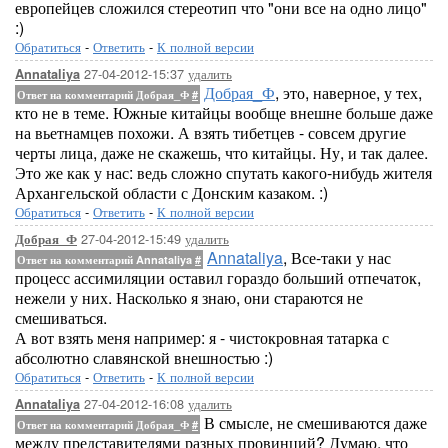
европейцев сложился стереотип что "они все на одно лицо"
:)
Обратиться
-
Ответить
-
К полной версии
27-04-2012-15:37
удалить
Annataliya
Добрая_Ф
, это, наверное, у тех,
Ответ на комментарий Добрая_Ф
#
кто не в теме. Южные китайцы вообще внешне больше даже
на вьетнамцев похожи. А взять тибетцев - совсем другие
черты лица, даже не скажешь, что китайцы. Ну, и так далее.
Это же как у нас: ведь сложно спутать какого-нибудь жителя
Архангельской области с Донским казаком. :)
Обратиться
-
Ответить
-
К полной версии
27-04-2012-15:49
удалить
Добрая_Ф
Annataliya
, Все-таки у нас
Ответ на комментарий Annataliya
#
процесс ассимиляции оставил гораздо больший отпечаток,
нежели у них. Насколько я знаю, они стараются не
смешиваться.
А вот взять меня например: я - чистокровная татарка с
абсолютно славянской внешностью :)
Обратиться
-
Ответить
-
К полной версии
27-04-2012-16:08
удалить
Annataliya
В смысле, не смешиваются даже
Ответ на комментарий Добрая_Ф
#
между представителями разных провинций? Думаю, что