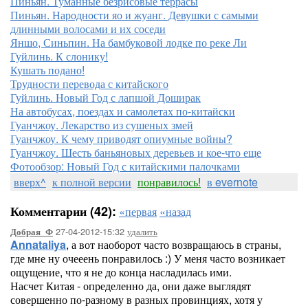
Пиньян. Туманные безрисовые террасы
Пиньян. Народности яо и жуанг. Девушки с самыми
длинными волосами и их соседи
Яншо, Синьпин. На бамбуковой лодке по реке Ли
Гуйлинь. К слонику!
Кушать подано!
Трудности перевода с китайского
Гуйлинь. Новый Год с лапшой Доширак
На автобусах, поездах и самолетах по-китайски
Гуанчжоу. Лекарство из сушеных змей
Гуанчжоу. К чему приводят опиумные войны?
Гуанчжоу. Шесть баньяновых деревьев и кое-что еще
Фотообзор: Новый Год с китайскими палочками
вверх^
к полной версии
понравилось!
в evernote
Комментарии (42):
«первая
«назад
27-04-2012-15:32
удалить
Добрая_Ф
Annataliya
, а вот наоборот часто возвращаюсь в страны,
где мне ну очееень понравилось :) У меня часто возникает
ощущение, что я не до конца насладилась ими.
Насчет Китая - определенно да, они даже выглядят
совершенно по-разному в разных провинциях, хотя у