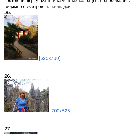
гротов, пещер, ущелий и каменных колодцев, полюбовались
видами со смотровых площадок.
25.
[525x700]
26.
[700x525]
27.