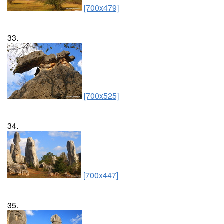
[700x479]
33.
[700x525]
34.
[700x447]
35.