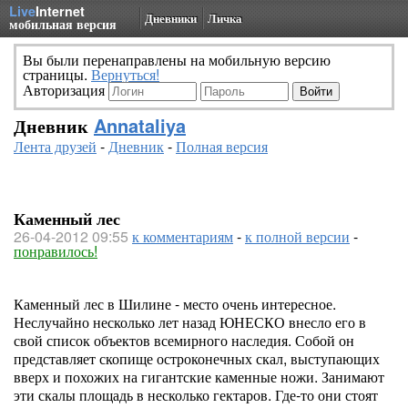
Live
Internet
Дневники
Личка
мобильная версия
Вы были перенаправлены на мобильную версию
страницы.
Вернуться!
Авторизация
Дневник
Annataliya
Лента друзей
-
Дневник
-
Полная версия
Каменный лес
26-04-2012 09:55
к комментариям
-
к полной версии
-
понравилось!
Каменный лес в Шилине - место очень интересное.
Неслучайно несколько лет назад ЮНЕСКО внесло его в
свой список объектов всемирного наследия. Собой он
представляет скопище остроконечных скал, выступающих
вверх и похожих на гигантские каменные ножи. Занимают
эти скалы площадь в несколько гектаров. Где-то они стоят