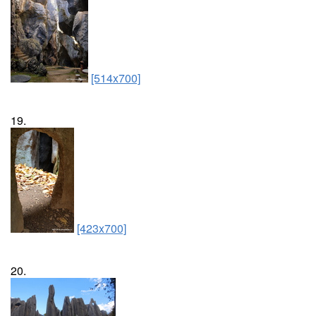
[514x700]
19.
[423x700]
20.