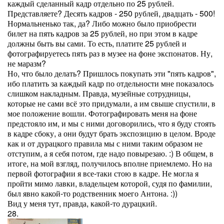
каждый сделанный кадр отдельно по 25 рублей.
Представляете? Десять кадров - 250 рублей, двадцать - 500!
Нормальненько так, да? Либо можно было приобрести
билет на пять кадров за 25 рублей, но при этом в кадре
должны быть вы сами. То есть, платите 25 рублей и
фотографируетесь пять раз в музее на фоне экспонатов. Ну,
не маразм?
Но, что было делать? Пришлось покупать эти "пять кадров",
ибо платить за каждый кадр по отдельности мне показалось
слишком накладным. Правда, музейные сотрудницы,
которые не сами всё это придумали, а им свыше спустили, в
мое положение вошли. Фотографировать меня на фоне
предстояло им, и мы с ними договорились, что я буду стоять
в кадре сбоку, а они будут брать экспозицию в целом. Вроде
как и от дурацкого правила мы с ними таким образом не
отступим, а я себя потом, где надо повырезаю. :) В общем, в
итоге, на мой взгляд, получилось вполне приемлемо. Но на
первой фотографии я все-таки стою в кадре. Не могла я
пройти мимо лавки, владельцем которой, судя по фамилии,
был явно какой-то родственник моего Антона. :))
Вид у меня тут, правда, какой-то дурацкий.
28.