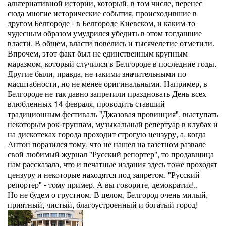
альтернативной истории, который, в том числе, перенес
сюда многие исторические события, происходившие в
другом Белгороде - в Белгороде Киевском, и каким-то
чудесным образом умудрился убедить в этом тогдашние
власти. В общем, власти повелись и тысячелетие отметили.
Впрочем, этот факт был не единственным крупным
маразмом, который случился в Белгороде в последние годы.
Другие были, правда, не такими значительными по
масштабности, но не менее оригинальными. Например, в
Белгороде не так давно запретили праздновать День всех
влюбленных 14 февраля, проводить ставший
традиционным фестиваль "Джазовая провинция", выступать
некоторым рок-группам, музыкальный репертуар в клубах и
на дискотеках города проходит строгую цензуру, а, когда
Антон поразился тому, что не нашел на газетном развале
свой любимый журнал "Русский репортер", то продавщица
нам рассказала, что и печатные издания здесь тоже проходят
цензуру и некоторые находятся под запретом. "Русский
репортер" - тому пример. А вы говорите, демократия!..
Но не будем о грустном. В целом, Белгород очень милый,
приятный, чистый, благоустроенный и богатый город!