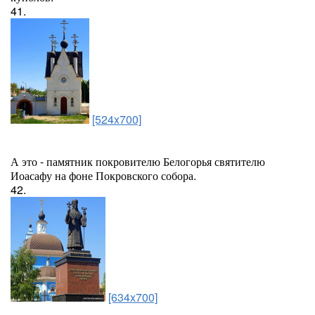
41.
[524x700]
А это - памятник покровителю Белогорья святителю
Иоасафу на фоне Покровского собора.
42.
[634x700]