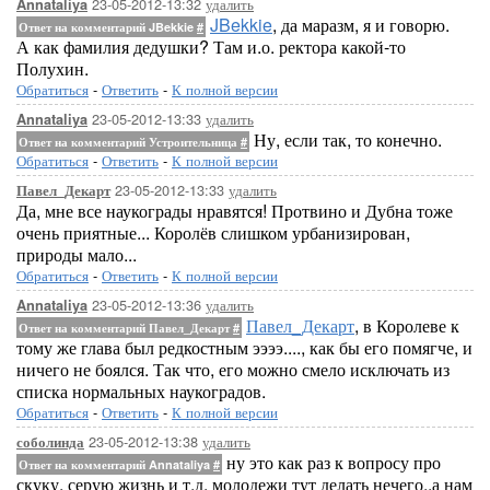
23-05-2012-13:32
удалить
Annataliya
JBekkie
, да маразм, я и говорю.
Ответ на комментарий JBekkie
#
А как фамилия дедушки? Там и.о. ректора какой-то
Полухин.
Обратиться
-
Ответить
-
К полной версии
23-05-2012-13:33
удалить
Annataliya
Ну, если так, то конечно.
Ответ на комментарий Устроительница
#
Обратиться
-
Ответить
-
К полной версии
23-05-2012-13:33
удалить
Павел_Декарт
Да, мне все наукограды нравятся! Протвино и Дубна тоже
очень приятные... Королёв слишком урбанизирован,
природы мало...
Обратиться
-
Ответить
-
К полной версии
23-05-2012-13:36
удалить
Annataliya
Павел_Декарт
, в Королеве к
Ответ на комментарий Павел_Декарт
#
тому же глава был редкостным ээээ...., как бы его помягче, и
ничего не боялся. Так что, его можно смело исключать из
списка нормальных наукоградов.
Обратиться
-
Ответить
-
К полной версии
23-05-2012-13:38
удалить
соболинда
ну это как раз к вопросу про
Ответ на комментарий Annataliya
#
скуку, серую жизнь и т.д. молодежи тут делать нечего..а нам