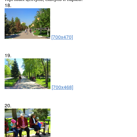
18.
[700x470]
19.
[700x468]
20.