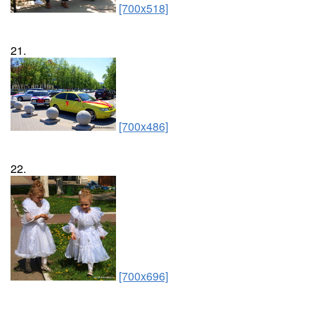
[700x518]
21.
[700x486]
22.
[700x696]