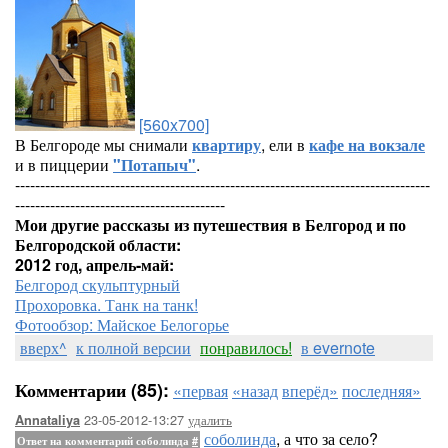
[560x700]
В Белгороде мы снимали
квартиру
, ели в
кафе на вокзале
и в пиццерии
"Потапыч"
.
-----------------------------------------------------------------------------------
------------------------------------------
Мои другие рассказы из путешествия в Белгород и по
Белгородской области:
2012 год, апрель-май:
Белгород скульптурный
Прохоровка. Танк на танк!
Фотообзор: Майское Белогорье
вверх^
к полной версии
понравилось!
в evernote
Комментарии (85):
«первая
«назад
вперёд»
последняя»
23-05-2012-13:27
удалить
Annataliya
соболинда
, а что за село?
Ответ на комментарий соболинда
#