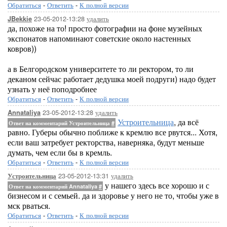
Обратиться
-
Ответить
-
К полной версии
23-05-2012-13:28
удалить
JBekkie
да, похоже на то! просто фотографии на фоне музейных
экспонатов напоминают советские около настенных
ковров))
а в Белгородском университете то ли ректором, то ли
деканом сейчас работает дедушка моей подруги) надо будет
узнать у неё поподробнее
Обратиться
-
Ответить
-
К полной версии
23-05-2012-13:28
удалить
Annataliya
Устроительница
, да всё
Ответ на комментарий Устроительница
#
равно. Губеры обычно поближе к кремлю все рвутся... Хотя,
если ваш затребует ректорства, наверняка, будут меньше
думать, чем если бы в кремль.
Обратиться
-
Ответить
-
К полной версии
23-05-2012-13:31
удалить
Устроительница
у нашего здесь все хорошо и с
Ответ на комментарий Annataliya
#
бизнесом и с семьей. да и здоровье у него не то, чтобы уже в
мск рваться.
Обратиться
-
Ответить
-
К полной версии