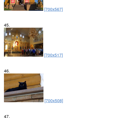
[700x567]
45.
[700x517]
46.
[700x508]
47.