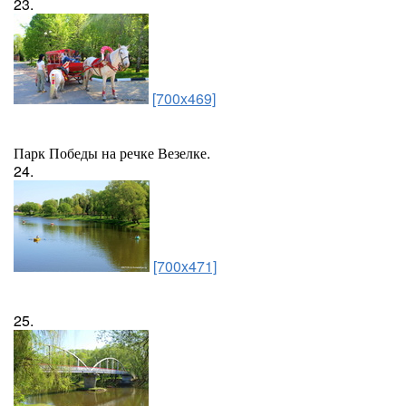
23.
[700x469]
Парк Победы на речке Везелке.
24.
[700x471]
25.