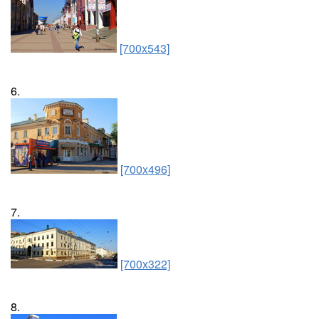
[700x543]
6.
[700x496]
7.
[700x322]
8.