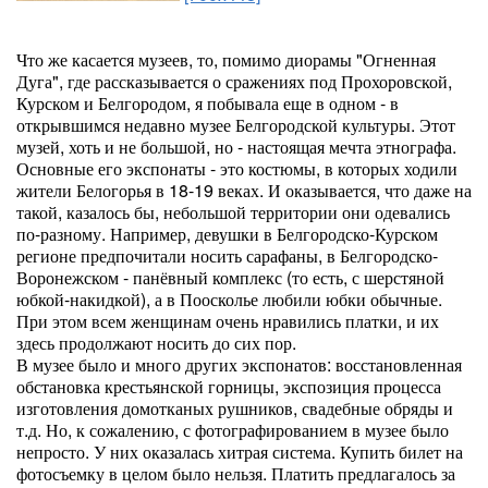
Что же касается музеев, то, помимо диорамы "Огненная
Дуга", где рассказывается о сражениях под Прохоровской,
Курском и Белгородом, я побывала еще в одном - в
открывшимся недавно музее Белгородской культуры. Этот
музей, хоть и не большой, но - настоящая мечта этнографа.
Основные его экспонаты - это костюмы, в которых ходили
жители Белогорья в 18-19 веках. И оказывается, что даже на
такой, казалось бы, небольшой территории они одевались
по-разному. Например, девушки в Белгородско-Курском
регионе предпочитали носить сарафаны, в Белгородско-
Воронежском - панёвный комплекс (то есть, с шерстяной
юбкой-накидкой), а в Поосколье любили юбки обычные.
При этом всем женщинам очень нравились платки, и их
здесь продолжают носить до сих пор.
В музее было и много других экспонатов: восстановленная
обстановка крестьянской горницы, экспозиция процесса
изготовления домотканых рушников, свадебные обряды и
т.д. Но, к сожалению, с фотографированием в музее было
непросто. У них оказалась хитрая система. Купить билет на
фотосъемку в целом было нельзя. Платить предлагалось за