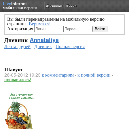
Live
Internet
Дневники
Личка
мобильная версия
Вы были перенаправлены на мобильную версию
страницы.
Вернуться!
Авторизация
Дневник
Annataliya
Лента друзей
-
Дневник
-
Полная версия
Шавуот
26-05-2012 19:23
к комментариям
-
к полной версии
-
понравилось!