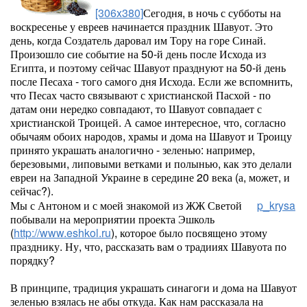
[306x380]
Сегодня, в ночь с субботы на
воскресенье у евреев начинается праздник Шавуот. Это
день, когда Создатель даровал им Тору на горе Синай.
Произошло сие событие на 50-й день после Исхода из
Египта, и поэтому сейчас Шавуот празднуют на 50-й день
после Песаха - того самого дня Исхода. Если же вспомнить,
что Песах часто связывают с христианской Пасхой - по
датам они нередко совпадают, то Шавуот совпадает с
христианской Троицей. А самое интересное, что, согласно
обычаям обоих народов, храмы и дома на Шавуот и Троицу
принято украшать аналогично - зеленью: например,
березовыми, липовыми ветками и полынью, как это делали
евреи на Западной Украине в середине 20 века (а, может, и
сейчас?).
Мы с Антоном и с моей знакомой из ЖЖ Светой
p_krysa
побывали на мероприятии проекта Эшколь
(
http://www.eshkol.ru
), которое было посвящено этому
празднику. Ну, что, рассказать вам о традииях Шавуота по
порядку?
В принципе, традиция украшать синагоги и дома на Шавуот
зеленью взялась не абы откуда. Как нам рассказала на