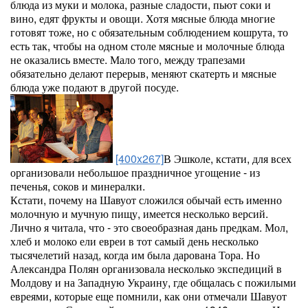
блюда из муки и молока, разные сладости, пьют соки и
вино, едят фрукты и овощи. Хотя мясные блюда многие
готовят тоже, но с обязательным соблюдением кошрута, то
есть так, чтобы на одном столе мясные и молочные блюда
не оказались вместе. Мало того, между трапезами
обязательно делают перерыв, меняют скатерть и мясные
блюда уже подают в другой посуде.
[400x267]
В Эшколе, кстати, для всех
организовали небольшое праздничное угощение - из
печенья, соков и минералки.
Кстати, почему на Шавуот сложился обычай есть именно
молочную и мучную пищу, имеется несколько версий.
Лично я читала, что - это своеобразная дань предкам. Мол,
хлеб и молоко ели евреи в тот самый день несколько
тысячелетий назад, когда им была дарована Тора. Но
Александра Полян организовала несколько экспедиций в
Молдову и на Западную Украину, где общалась с пожилыми
евреями, которые еще помнили, как они отмечали Шавуот