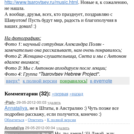
http://www.tsarovtsev.ru/music.html
. Новые я, к сожалению,
не нашла.
А вообще, друзья, всех, кто празднует, поздравляю с
Шавуотом! Пусть будут мир, радость и благополучия в
ваших домах! :)
На фотографиях:
Фото 1: научный сотрудник Александра Полян -
замечательно она рассказывает, нам очень понравилось;
Фото 2: Женщина-слушательница, Света и мы с Антоном
вдалеке внимаем;
Фото 3: Мы с Антоном аплодируем после лекции;
Фото 4: Группа "Tsarovtsev Hebrew Project".
вверх^
к полной версии
понравилось!
в evernote
Комментарии (32):
«первая
«назад
29-05-2012-00:03
удалить
-Ptah-
Annataliya
, не в Штаты, в Австралию :) Чуть позже все
подробно расскажу, если получится, конечно :)
Обратиться
-
Ответить
-
К полной версии
29-05-2012-00:04
удалить
Annataliya
Ну, ты даешь! :))) Давай, жду
Ответ на комментарий -Ptah-
#