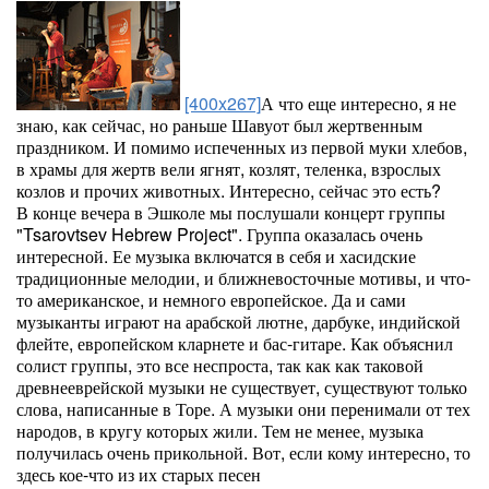
[400x267]
А что еще интересно, я не
знаю, как сейчас, но раньше Шавуот был жертвенным
праздником. И помимо испеченных из первой муки хлебов,
в храмы для жертв вели ягнят, козлят, теленка, взрослых
козлов и прочих животных. Интересно, сейчас это есть?
В конце вечера в Эшколе мы послушали концерт группы
"Tsarovtsev Hebrew Project". Группа оказалась очень
интересной. Ее музыка включатся в себя и хасидские
традиционные мелодии, и ближневосточные мотивы, и что-
то американское, и немного европейское. Да и сами
музыканты играют на арабской лютне, дарбуке, индийской
флейте, европейском кларнете и бас-гитаре. Как объяснил
солист группы, это все неспроста, так как как таковой
древнееврейской музыки не существует, существуют только
слова, написанные в Торе. А музыки они перенимали от тех
народов, в кругу которых жили. Тем не менее, музыка
получилась очень прикольной. Вот, если кому интересно, то
здесь кое-что из их старых песен