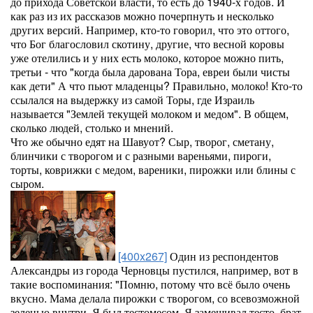
до прихода Советской власти, то есть до 1940-х годов. И
как раз из их рассказов можно почерпнуть и несколько
других версий. Например, кто-то говорил, что это оттого,
что Бог благословил скотину, другие, что весной коровы
уже отелились и у них есть молоко, которое можно пить,
третьи - что "когда была дарована Тора, евреи были чисты
как дети" А что пьют младенцы? Правильно, молоко! Кто-то
ссылался на выдержку из самой Торы, где Израиль
называется "Землей текущей молоком и медом". В общем,
сколько людей, столько и мнений.
Что же обычно едят на Шавуот? Сыр, творог, сметану,
блинчики с творогом и с разными вареньями, пироги,
торты, коврижки с медом, вареники, пирожки или блины с
сыром.
[400x267]
Один из респондентов
Александры из города Черновцы пустился, например, вот в
такие воспоминания: "Помню, потому что всё было очень
вкусно. Мама делала пирожки с творогом, со всевозможной
зеленью внутри. Я был тестомесом. Я замешивал тесто, брат