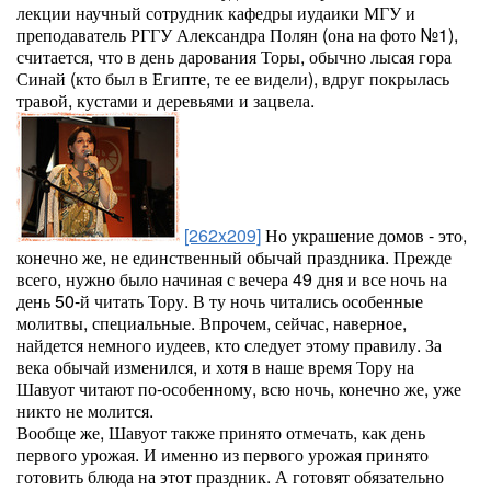
лекции научный сотрудник кафедры иудаики МГУ и
преподаватель РГГУ Александра Полян (она на фото №1),
считается, что в день дарования Торы, обычно лысая гора
Синай (кто был в Египте, те ее видели), вдруг покрылась
травой, кустами и деревьями и зацвела.
[262x209]
Но украшение домов - это,
конечно же, не единственный обычай праздника. Прежде
всего, нужно было начиная с вечера 49 дня и все ночь на
день 50-й читать Тору. В ту ночь читались особенные
молитвы, специальные. Впрочем, сейчас, наверное,
найдется немного иудеев, кто следует этому правилу. За
века обычай изменился, и хотя в наше время Тору на
Шавуот читают по-особенному, всю ночь, конечно же, уже
никто не молится.
Вообще же, Шавуот также принято отмечать, как день
первого урожая. И именно из первого урожая принято
готовить блюда на этот праздник. А готовят обязательно