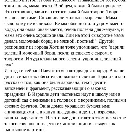
топил печь, мама пекла. В общем, каждый были при деле.
Что готовили, зависело оттого, какой был творог. Творог
мы делали сами. Сквашивали молоко в марлечке. Мама
сыворотку не выливала. Ее мы обычно пили утром вместо
воды, она была, оказывается, очень полезна для желудка, и
мама это очень хорошо знала. Или на этой сыворотке мама
делала молочный борщ, не мясной, постный". Другой
респондент из города Хотина тоже упоминает, что "варили
зеленый молочный борщ, пекли кнешекех с сыром, с
творогом. И туда клали много зелени, укропчик, зеленый
лук".
И тогда и сейчас Шавуот отмечают два дня подряд. В наши
дни в синагогах обязательно выносят свиток Торы и читают
рассказ о том, как она была дарована, текст десяти
заповедей и фрагмент, рассказывающий о законах
праздника. В Израиле дети частенько идут в школу или в
детский сад с венками на головах и с корзинками, полными
свежих фруктов. Окна домов украшают бумажными
аппликациями, а в канун праздника и дети, и взрослые
заняты вырезанием. Некоторые достигают в этом искусстве
такого совершенства, что их аппликации выглядят как
настоящие картины.