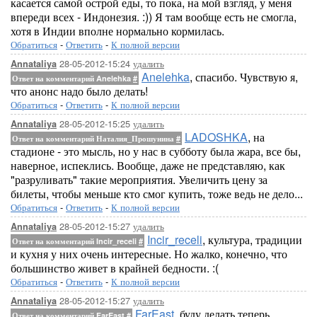
касается самой острой еды, то пока, на мой взгляд, у меня
впереди всех - Индонезия. :)) Я там вообще есть не смогла,
хотя в Индии вполне нормально кормилась.
Обратиться
-
Ответить
-
К полной версии
28-05-2012-15:24
удалить
Annataliya
Anelehka
, спасибо. Чувствую я,
Ответ на комментарий Anelehka
#
что анонс надо было делать!
Обратиться
-
Ответить
-
К полной версии
28-05-2012-15:25
удалить
Annataliya
LADOSHKA
, на
Ответ на комментарий Наталия_Прошунина
#
стадионе - это мысль, но у нас в субботу была жара, все бы,
наверное, испеклись. Вообще, даже не представляю, как
"разруливать" такие мероприятия. Увеличить цену за
билеты, чтобы меньше кто смог купить, тоже ведь не дело...
Обратиться
-
Ответить
-
К полной версии
28-05-2012-15:27
удалить
Annataliya
Incir_receli
, культура, традиции
Ответ на комментарий Incir_receli
#
и кухня у них очень интересные. Но жалко, конечно, что
большинство живет в крайней бедности. :(
Обратиться
-
Ответить
-
К полной версии
28-05-2012-15:27
удалить
Annataliya
FarEast
, буду делать теперь
Ответ на комментарий FarEast
#