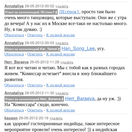
29-05-2012-00:02
удалить
Annataliya
ЛЕсёнок1
, просто там было
Ответ на комментарий ЛЕсёнок1
#
очень много танцовщиц, которые выступали. Они же с утра
до вечера! А у нас их в Москве все-таки не настолько много.
Ну, я так думаю. :)
Обратиться
-
Ответить
-
К полной версии
29-05-2012-00:03
удалить
Annataliya
Han_Song_Lee
, угу.
Ответ на комментарий Kar_Tanesi
#
Обратиться
-
Ответить
-
К полной версии
29-05-2012-11:28
удалить
Herr_Baraeva
Я вот все читаю и читаю. Мы с тобой как в разных городах
живем. "Комиссар исчезает" внесла в зону ближайшего
развития.
Обратиться
-
Ответить
-
К полной версии
29-05-2012-11:30
удалить
Annataliya
Herr_Baraeva
, да ну уж. :))
Ответ на комментарий Herr_Baraeva
#
На "Комиссара" сходи, конечно.
Обратиться
-
Ответить
-
К полной версии
29-05-2012-20:19
удалить
ksuson
как здорово! гостеприимные индийцы, такое интересное
мероприятие провели! очень интересно! :)) а индийская