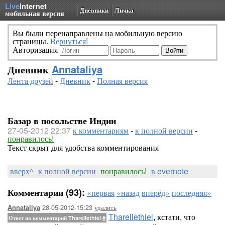
Live
Internet
Дневники
Личка
мобильная версия
Вы были перенаправлены на мобильную версию
страницы.
Вернуться!
Авторизация
Дневник
Annataliya
Лента друзей
-
Дневник
-
Полная версия
Базар в посольстве Индии
27-05-2012 22:37
к комментариям
-
к полной версии
-
понравилось!
Текст скрыт для удобства комментирования
вверх^
к полной версии
понравилось!
в evernote
Комментарии (93):
«первая
«назад
вперёд»
последняя»
28-05-2012-15:23
удалить
Annataliya
Tharellethiel
, кстати, что
Ответ на комментарий Tharellethiel
#