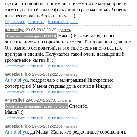
кухня - это вообще! понимаю, почему ты не могла пройти
мимо супа гура! я даже фотку долго рассматривала! очень
интересно, как всё это на вкус! :)))
Обратиться
-
Ответить
-
К полной версии
29-05-2012-20:29
удалить
Annataliya
Ням. :) Я даже затрудняюсь
Ответ на комментарий ksuson
#
описать: похож на горохово-фасолевый, но очень отдаленно.
Он немного островатый, и там еще очень много разных
приправ и специй. Получается такой очень насыщенный,
ароматный и сытный. :)
Обратиться
-
Ответить
-
К полной версии
29-05-2012-22:55
удалить
nadezhda_bio
Annataliya
, поздравляю с выигрышем! Интересные
фотографии! У меня старшая дочь сейчас в Индии.
Обратиться
-
Ответить
-
К полной версии
29-05-2012-22:56
удалить
Annataliya
Спасибо.
Ответ на комментарий nadezhda_bio
#
Маша? :)
Обратиться
-
Ответить
-
К полной версии
29-05-2012-23:01
удалить
nadezhda_bio
Annataliya
, да Маша. Жаль, что редко пишет сообщения в