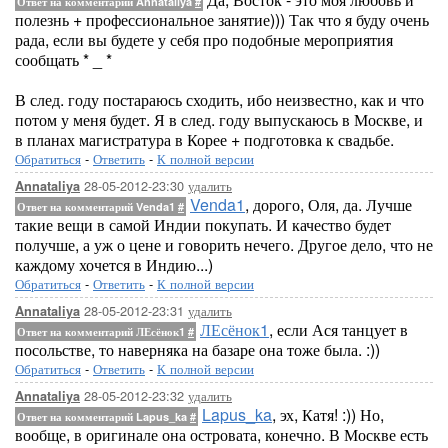
Ответ на комментарий Annataliya
#
полезнь + профессиональное занятие))) Так что я буду очень
рада, если вы будете у себя про подобные мероприятия
сообщать * _ *
В след. году постараюсь сходить, ибо неизвестно, как и что
потом у меня будет. Я в след. году выпускаюсь в Москве, и
в планах магистратура в Корее + подготовка к свадьбе.
Обратиться
-
Ответить
-
К полной версии
28-05-2012-23:30
удалить
Annataliya
Venda1
, дорого, Оля, да. Лучше
Ответ на комментарий Venda1
#
такие вещи в самой Индии покупать. И качество будет
получше, а уж о цене и говорить нечего. Другое дело, что не
каждому хочется в Индию...)
Обратиться
-
Ответить
-
К полной версии
28-05-2012-23:31
удалить
Annataliya
ЛЕсёнок1
, если Ася танцует в
Ответ на комментарий ЛЕсёнок1
#
посольстве, то наверняка на базаре она тоже была. :))
Обратиться
-
Ответить
-
К полной версии
28-05-2012-23:32
удалить
Annataliya
Lapus_ka
, эх, Катя! :)) Но,
Ответ на комментарий Lapus_ka
#
вообще, в оригинале она островата, конечно. В Москве есть