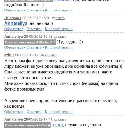
индийский анонс. :)
Обратиться
-
Ответить
-
К полной версии
28-05-2012-16:01
удалить
ЛЕсёнок1
Annataliya
, не, не она :)
Обратиться
-
Ответить
-
К полной версии
28-05-2012-16:08
удалить
Annataliya
Ну, ладно. :))
Ответ на комментарий ЛЕсёнок1
#
Обратиться
-
Ответить
-
К полной версии
28-05-2012-17:04
удалить
azhur
На втором фото дочка девушки, дневник которой я читаю на
лиру (может, ее уже опознали, я не осилила все комменты:))
Она серьезно занимается индийскими танцами и часто
выступает в посольстве.
Мне даже показалось, что и сама Люка (ее мама) на одной
фотке промелькнула.
А зрелище очень привлекательное и рассказ интересный,
как всегда.
Обратиться
-
Ответить
-
К полной версии
28-05-2012-17:41
удалить
Annataliya
azhur
, неужели еще одна
Ответ на комментарий azhur
#