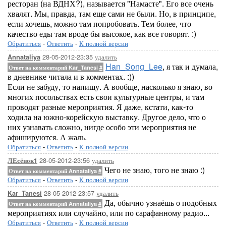
ресторан (на ВДНХ?), называется "Намасте". Его все очень
хвалят. Мы, правда, там еще сами не были. Но, в принципе,
если хочешь, можно там попробовать. Тем более, что
качество еды там вроде бы высокое, как все говорят. :)
Обратиться
-
Ответить
-
К полной версии
28-05-2012-23:35
удалить
Annataliya
Han_Song_Lee
, я так и думала,
Ответ на комментарий Kar_Tanesi
#
в дневнике читала и в комментах. :))
Если не забуду, то напишу. А вообще, насколько я знаю, во
многих посольствах есть свои культурные центры, и там
проводят разные мероприятия. Я даже, кстати, как-то
ходила на южно-корейскую выставку. Другое дело, что о
них узнавать сложно, нигде особо эти мероприятия не
афишируются. А жаль.
Обратиться
-
Ответить
-
К полной версии
28-05-2012-23:56
удалить
ЛЕсёнок1
Чего не знаю, того не знаю :)
Ответ на комментарий Annataliya
#
Обратиться
-
Ответить
-
К полной версии
28-05-2012-23:57
удалить
Kar_Tanesi
Да, обычно узнаёшь о подобных
Ответ на комментарий Annataliya
#
мероприятиях или случайно, или по сарафанному радио...
Обратиться
-
Ответить
-
К полной версии