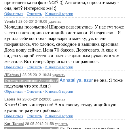
претендентка на фото №2? :)) Антонина, спросите маму -
она, нет? Интересно же! :)
Обратиться
-
Ответить
-
К полной версии
28-05-2012-19:09
удалить
Venda1
Молодцы посольство! Широко развернулись. У нас тут тоже
часто на лето привозят индийские тряпки. И недешево... Я
купила себе костюм - шаровары и маечку, уж очень
понравилось, что хлопок, свободное и вышивка красивая.
Дома ношу сейчас. Цена 70 баксов. Дороговато. А еще я
видела у одной тетеньки платье с длинным рукавом в том
же стиле. Вот теперь буду искать - понравилось.
Обратиться
-
Ответить
-
К полной версии
28-05-2012-19:34
удалить
ЛЕсёнок1
Annataliya
,
azur
не она. Я тоже
Ответ на комментарий Annataliya
#
подумала что это Ася :)
Обратиться
-
Ответить
-
К полной версии
28-05-2012-20:00
удалить
Lapus_ka
Класс! Очень интересно! А я к своему стыду индийскую
кухню ни разу не пробовала!
Обратиться
-
Ответить
-
К полной версии
28-05-2012-21:58
удалить
Kar_Tanesi
Да, Восток - это моя любовь и