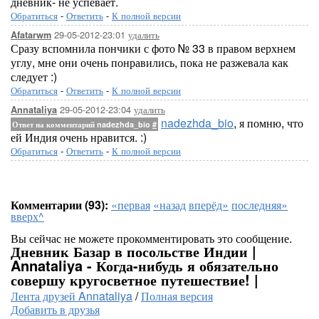
дневник- не успевает.
Обратиться
-
Ответить
-
К полной версии
29-05-2012-23:01
удалить
Afatarwm
Сразу вспомнила пончики с фото № 33 в правом верхнем
углу, мне они очень понравились, пока не разжевала как
следует :)
Обратиться
-
Ответить
-
К полной версии
29-05-2012-23:04
удалить
Annataliya
nadezhda_bio
, я помню, что
Ответ на комментарий nadezhda_bio
#
ей Индия очень нравится. :)
Обратиться
-
Ответить
-
К полной версии
Комментарии (93):
«первая
«назад
вперёд»
последняя»
вверх^
Вы сейчас не можете прокомментировать это сообщение.
Дневник Базар в посольстве Индии |
Annataliya - Когда-нибудь я обязательно
совершу кругосветное путешествие! |
Лента друзей Annataliya
/
Полная версия
Добавить в друзья