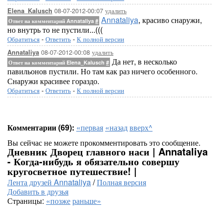
08-07-2012-00:07
удалить
Elena_Kalusch
Annataliya
, красиво снаружи,
Ответ на комментарий Annataliya
#
но внутрь то не пустили...(((
Обратиться
-
Ответить
-
К полной версии
08-07-2012-00:08
удалить
Annataliya
Да нет, в несколько
Ответ на комментарий Elena_Kalusch
#
павильонов пустили. Но там как раз ничего особенного.
Снаружи красивее гораздо.
Обратиться
-
Ответить
-
К полной версии
Комментарии (69):
«первая
«назад
вверх^
Вы сейчас не можете прокомментировать это сообщение.
Дневник Дворец главного наси | Annataliya
- Когда-нибудь я обязательно совершу
кругосветное путешествие! |
Лента друзей Annataliya
/
Полная версия
Добавить в друзья
Страницы:
«позже
раньше»