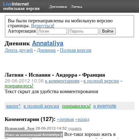
Live
Internet
Дневники
Личка
мобильная версия
Вы были перенаправлены на мобильную версию
страницы.
Вернуться!
Авторизация
Дневник
Annataliya
Лента друзей
-
Дневник
-
Полная версия
Латвия - Испания - Андорра - Франция
26-06-2012 10:38
к комментариям
-
к полной версии
-
понравилось!
Текст скрыт для удобства комментирования
вверх^
к полной версии
понравилось!
в evernote
Комментарии (127):
«первая
«назад
28-06-2012-14:52
удалить
Испанский_Дом
Все-таки хорошо жить в
Ответ на комментарий Annataliya
#