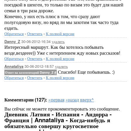
поездкой в шенген, то только по визам это будет для нашей
семьи в три раза дороже.
Конечно, у них есть плюс в том, что сразу дают
полугодовую визу, но вряд ли мы захотим так часто туда
ездить.
Обратиться
-
Ответить
-
К полной версии
30-06-2012-16:34
удалить
Danny_Z
Интересный маршрут. Как бы хотелось побывать
везде,вездееее)) Уже с нетерпением жду новых рассказов!
Обратиться
-
Ответить
-
К полной версии
30-06-2012-18:57
удалить
Annataliya
Спасибо! Еще побываешь. :)
Ответ на комментарий Danny_Z
#
Обратиться
-
Ответить
-
К полной версии
Комментарии (127):
«первая
«назад
вверх^
Вы сейчас не можете прокомментировать это сообщение.
Дневник Латвия - Испания - Андорра -
Франция | Annataliya - Когда-нибудь я
обязательно совершу кругосветное