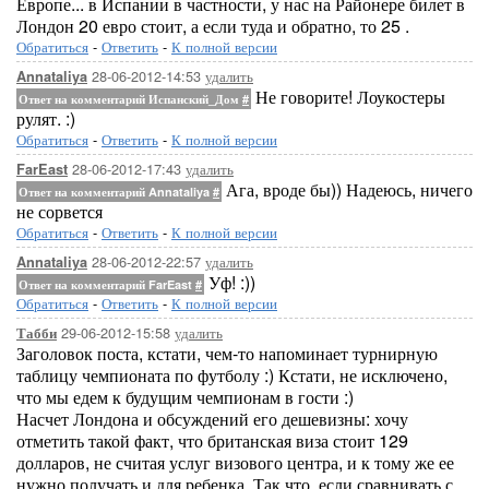
Европе... в Испании в частности, у нас на Районере билет в
Лондон 20 евро стоит, а если туда и обратно, то 25 .
Обратиться
-
Ответить
-
К полной версии
28-06-2012-14:53
удалить
Annataliya
Не говорите! Лоукостеры
Ответ на комментарий Испанский_Дом
#
рулят. :)
Обратиться
-
Ответить
-
К полной версии
28-06-2012-17:43
удалить
FarEast
Ага, вроде бы)) Надеюсь, ничего
Ответ на комментарий Annataliya
#
не сорвется
Обратиться
-
Ответить
-
К полной версии
28-06-2012-22:57
удалить
Annataliya
Уф! :))
Ответ на комментарий FarEast
#
Обратиться
-
Ответить
-
К полной версии
29-06-2012-15:58
удалить
Табби
Заголовок поста, кстати, чем-то напоминает турнирную
таблицу чемпионата по футболу :) Кстати, не исключено,
что мы едем к будущим чемпионам в гости :)
Насчет Лондона и обсуждений его дешевизны: хочу
отметить такой факт, что британская виза стоит 129
долларов, не считая услуг визового центра, и к тому же ее
нужно получать и для ребенка. Так что, если сравнивать с