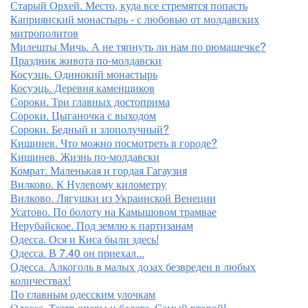
Старый Орхей. Место, куда все стремятся попасть
Каприянский монастырь - с любовью от молдавских
митрополитов
Милешты Мичь. А не тяпнуть ли нам по рюмашечке?
Праздник живота по-молдавски
Косуэць. Одинокий монастырь
Косуэць. Деревня каменщиков
Сороки. Три главных достоприма
Сороки. Цыганочка с выходом
Сороки. Бедный и злополучный?
Кишинев. Что можно посмотреть в городе?
Кишинев. Жизнь по-молдавски
Комрат. Маленькая и гордая Гагаузия
Вилково. К Нулевому километру
Вилково. Лягушки из Украинской Венеции
Усатово. По болоту на Камышовом трамвае
Нерубайское. Под землю к партизанам
Одесса. Ося и Киса были здесь!
Одесса. В 7.40 он приехал...
Одесса. Алкоголь в малых дозах безвреден в любых
количествах!
По главным одесским улочкам
Одесса. Театр оперы и балета. Самый второй!