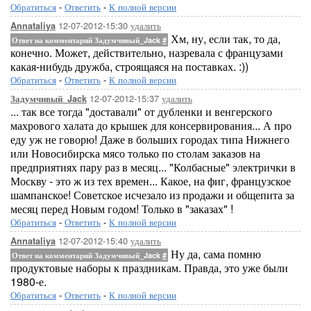
Обратиться
-
Ответить
-
К полной версии
12-07-2012-15:30
удалить
Annataliya
Хм, ну, если так, то да,
Ответ на комментарий Задумчивый_Jack
#
конечно. Может, действительно, назревала с французами
какая-нибудь дружба, строящаяся на поставках. :))
Обратиться
-
Ответить
-
К полной версии
12-07-2012-15:37
удалить
Задумчивый_Jack
... так все тогда "доставали" от дубленки и венгерского
махрового халата до крышек для консервирования... А про
еду уж не говорю! Даже в больших городах типа Нижнего
или Новосибирска мясо только по столам заказов на
предприятиях пару раз в месяц... "Колбасные" электрички в
Москву - это ж из тех времен... Какое, на фиг, французское
шампанское! Советское исчезало из продажи и общепита за
месяц перед Новым годом! Только в "заказах" !
Обратиться
-
Ответить
-
К полной версии
12-07-2012-15:40
удалить
Annataliya
Ну да, сама помню
Ответ на комментарий Задумчивый_Jack
#
продуктовые наборы к праздникам. Правда, это уже были
1980-е.
Обратиться
-
Ответить
-
К полной версии