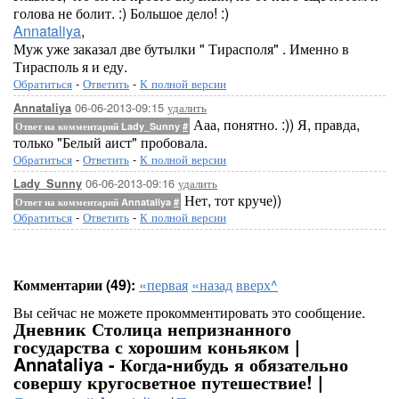
голова не болит. :) Большое дело! :)
Annataliya
,
Муж уже заказал две бутылки " Тирасполя" . Именно в
Тирасполь я и еду.
Обратиться
-
Ответить
-
К полной версии
06-06-2013-09:15
удалить
Annataliya
Ааа, понятно. :)) Я, правда,
Ответ на комментарий Lady_Sunny
#
только "Белый аист" пробовала.
Обратиться
-
Ответить
-
К полной версии
06-06-2013-09:16
удалить
Lady_Sunny
Нет, тот круче))
Ответ на комментарий Annataliya
#
Обратиться
-
Ответить
-
К полной версии
Комментарии (49):
«первая
«назад
вверх^
Вы сейчас не можете прокомментировать это сообщение.
Дневник Столица непризнанного
государства с хорошим коньяком |
Annataliya - Когда-нибудь я обязательно
совершу кругосветное путешествие! |