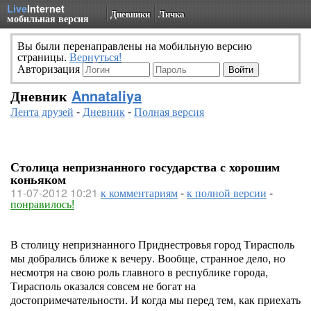
Live
Internet
Дневники
Личка
мобильная версия
Вы были перенаправлены на мобильную версию
страницы.
Вернуться!
Авторизация
Дневник
Annataliya
Лента друзей
-
Дневник
-
Полная версия
Столица непризнанного государства с хорошим
коньяком
11-07-2012 10:21
к комментариям
-
к полной версии
-
понравилось!
В столицу непризнанного Приднестровья город Тирасполь
мы добрались ближе к вечеру. Вообще, странное дело, но
несмотря на свою роль главного в республике города,
Тирасполь оказался совсем не богат на
достопримечательности. И когда мы перед тем, как приехать