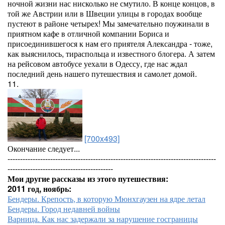
ночной жизни нас нисколько не смутило. В конце концов, в
той же Австрии или в Швеции улицы в городах вообще
пустеют в районе четырех! Мы замечательно поужинали в
приятном кафе в отличной компании Бориса и
присоединившегося к нам его приятеля Александра - тоже,
как выяснилось, тираспольца и известного блогера. А затем
на рейсовом автобусе уехали в Одессу, где нас ждал
последний день нашего путешествия и самолет домой.
11.
[700x493]
Окончание следует...
-----------------------------------------------------------------------------------
------------------------------------------
Мои другие рассказы из этого путешествия:
2011 год, ноябрь:
Бендеры. Крепость, в которую Мюнхгаузен на ядре летал
Бендеры. Город недавней войны
Варница. Как нас задержали за нарушение госграницы