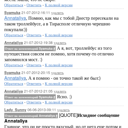
Обратиться
-
Ответить
-
К полной версии
21-07-2012-16:11
удалить
Syamuka
Annataliya
, Помню, как мы с тобой Днестр пересекали на
таком троллейбусе, а в Тирасполе отличную черешню
покупали:))
Обратиться
-
Ответить
-
К полной версии
21-07-2012-19:38
удалить
Annataliya
А я, вот, троллейбус из того
Ответ на комментарий Syamuka
#
путешествия совсем не помню, хотя почему-то отлично
запомнился мост. :)
Обратиться
-
Ответить
-
К полной версии
21-07-2012-20:15
удалить
Syamuka
Annataliya
, А я помню - он точно такой же был:)
Обратиться
-
Ответить
-
К полной версии
21-07-2012-21:05
удалить
Annataliya
Ясно. :)
Ответ на комментарий Syamuka
#
Обратиться
-
Ответить
-
К полной версии
06-06-2013-09:11
удалить
Lady_Sunny
[QUOTE]
Исходное сообщение
Ответ на комментарий Annataliya
#
Annataliya
Главное, что он не просто вкусный, но от него еще потом и