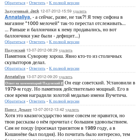
Обратиться
-
Ответить
-
К полной версии
12-07-2012-15:59
удалить
Задумчивый_Jack
Annataliya
, - а сейчас, разве, не так?! Я тему сифона в
магазине "1000 мелочей" так-то перестал отслеживать...
... Раньше и баллончики к нему продавались, но вот
баллончики уже были - дефицит...)
Обратиться
-
Ответить
-
К полной версии
13-07-2012-08:29
удалить
Падунский
Памятник Суворову хорош. Явно кто-то из столичных
скульпторов делал.
Обратиться
-
Ответить
-
К полной версии
13-07-2012-09:20
удалить
Annataliya
Он еще советский. Установили в
Ответ на комментарий Падунский
#
1979-м году. Но памятник действительно мощный. Его в
свое время наградили золотой медалью имени Вучетича.
Обратиться
-
Ответить
-
К полной версии
13-07-2012-13:42
удалить
Павел_Декарт
Хотя это квазигосударство мине совсем не нравится, но
твои рассказы о нём прочитал с большим удовольствием.
Сам не поеду (проезжал транзитом в 1989 году, а в
Кишинёве был полдня). Но почитать было интересно, тем