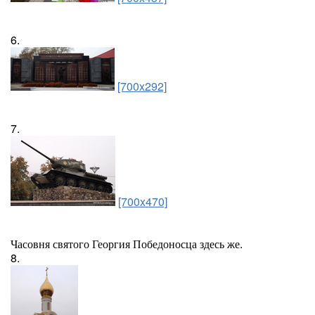
6.
[700x292]
7.
[700x470]
Часовня святого Георгия Победоносца здесь же.
8.