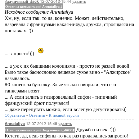
12-07-2012-15:44
удалить
Задумчивый_Jack
Ответ на комментарий Annataliya
#
Исходное сообщение Annataliya
Хм, ну, если так, то да, конечно. Может, действительно,
назревала с французами какая-нибудь дружба, строящаяся на
поставках. :))
... запросто!)))
... а уж с их бывшими колониями - просто не разлей водой!
Было такое баснословно дешевое сухое вино - "Алжирское"
называлось.
90 копеек за бутылку. Злые языки говорили, что его
танкерами возят.
... А если залить в газировальный сифон - типичный
французский брют получался!
... даже перепутать можно, если вслепую дегустировать))
Обратиться
-
Ответить
-
К полной версии
12-07-2012-15:48
удалить
Annataliya
Дружба на век. :)))
Ответ на комментарий Задумчивый_Jack
#
Кстати, да, ведь сифоны-то как раз продавались запросто!