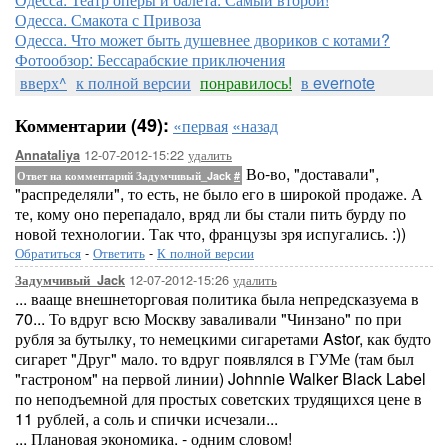
Одесса. Смакота с Привоза
Одесса. Что может быть душевнее двориков с котами?
Фотообзор: Бессарабские приключения
вверх^
к полной версии
понравилось!
в evernote
Комментарии (49):
«первая
«назад
12-07-2012-15:22
удалить
Annataliya
Во-во, "доставали",
Ответ на комментарий Задумчивый_Jack
#
"распределяли", то есть, не было его в широкой продаже. А
те, кому оно перепадало, вряд ли бы стали пить бурду по
новой технологии. Так что, французы зря испугались. :))
Обратиться
-
Ответить
-
К полной версии
12-07-2012-15:26
удалить
Задумчивый_Jack
... вааще внешнеторговая политика была непредсказуема в
70... То вдруг всю Москву заваливали "Чинзано" по при
рубля за бутылку, то немецкими сигаретами Astor, как будто
сигарет "Друг" мало. то вдруг появлялся в ГУМе (там был
"гастроном" на первой линии) Johnnie Walker Black Label
по неподъемной для простых советских трудящихся цене в
11 рублей, а соль и спички исчезали...
... Плановая экономика. - одним словом!