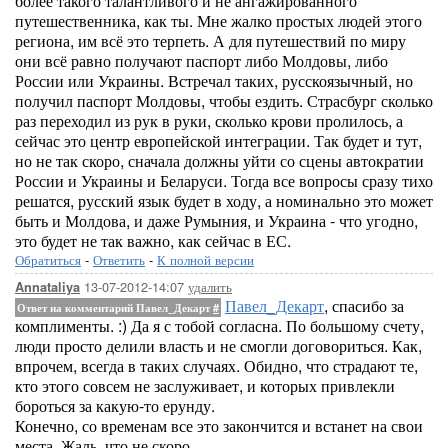
более такого талантливого и не ангажированного
путешественника, как ты. Мне жалко простых людей этого
региона, им всё это терпеть. А для путешествий по миру
они всё равно получают паспорт либо Молдовы, либо
России или Украины. Встречал таких, русскоязычный, но
получил паспорт Молдовы, чтобы ездить. Страсбург сколько
раз переходил из рук в руки, сколько крови пролилось, а
сейчас это центр европейской интеграции. Так будет и тут,
но не так скоро, сначала должны уйти со сцены автократии
России и Украины и Беларуси. Тогда все вопросы сразу тихо
решатся, русский язык будет в ходу, а номинально это может
быть и Молдова, и даже Румыния, и Украина - что угодно,
это будет не так важно, как сейчас в ЕС.
Обратиться
-
Ответить
-
К полной версии
13-07-2012-14:07
удалить
Annataliya
Павел_Декарт
, спасибо за
Ответ на комментарий Павел_Декарт
#
комплименты. :) Да я с тобой согласна. По большому счету,
люди просто делили власть и не смогли договориться. Как,
впрочем, всегда в таких случаях. Обидно, что страдают те,
кто этого совсем не заслуживает, и которых привлекли
бороться за какую-то ерунду.
Конечно, со временам все это закончится и встанет на свои
места. Жаль, что не скоро.