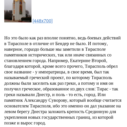
[448x700]
Но это было как раз вполне понятно, ведь боевых действий
в Тирасполе в отличие от Бендер не было. И потому,
наверное, гораздо больше мы заметили в Тирасполе
памятников исторических, так или иначе связанных со
становлением города. Например, Екатерине Второй,
благодаря которой, кроме всего прочего, Тирасполь обрел
свое название - у императрицы, в свое время, был так
называемый греческий проект, по которому Тирасполь
должны были заселить как раз греки, а потому и имя он
получил греческое, образованное из двух слов: Тирас - так
греки называли Днестр, и поль - то есть, город. Или
памятник Александру Суворову, который вообще считается
основателем Тирасполя, ибо это именно он дал указание на
левом берегу Днестра заложить крепость Срединную для
укрепления новых государственных границ, из которой
позже и вырос город.