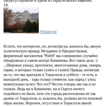
продегустировали в одной из тираспольских кафешек.
10.
[700x514]
Кстати, что интересно, но, несмотря на, казалось бы, явную
политическую вражду Молдавии и Приднестровья,
фирменный магазинчик "Kvint" мы совершенно случайно
обнаружили в самом центре Кишинева. Вот такие дела. :)
...Широкие улицы, проспекты, многоэтажные дома, скверы,
парки, в которых только гулять и гулять! Правда, несмотря
на то, что мы приехали в Тирасполь в субботу - то есть, в
выходной день, - едва только стемнело, как народ с улиц
моментально исчез. Что это? Честно говоря, мы так и не
поняли. Ведь ни в Кишиневе, ни в Одессе ничего
подобного не было, хотя эти города расположены не так
далеко от Тирасполя, и, казалось бы, должны вести похожий
образ жизни. Впрочем, отсутствие в Тирасполе явной