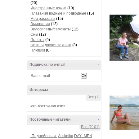
(20)
Иностранные языки
(19)
Плавания водные и подводные
(15)
Мои рассказы
(15)
Эмиграция
(13)
Велосипеды/самокаты
(12)
Сны
(12)
Полеты
(9)
Фото- и другая техника
(8)
Плюшки
(6)
Подписка по e-mail
-
Интересы
-
Все (1)
юго-восточная азия
Постоянные читатели
-
Все (2101)
-Поднебесная-
Assketka
DAY_MEN