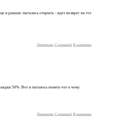
еще и раньше пыталась открыть - идет возврат на тот
Ответить
С цитатой
В цитатник
 скидки 50%. Вот и пытаюсь понять что к чему.
Ответить
С цитатой
В цитатник