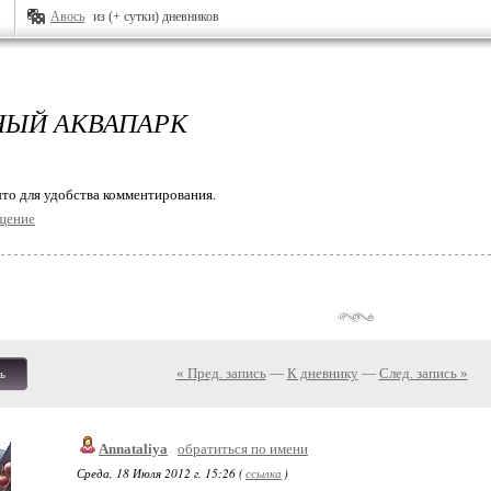
Авось
из (+ сутки) дневников
ЫЙ АКВАПАРК
то для удобства комментирования.
щение
« Пред. запись
—
К дневнику
—
След. запись »
ь
Annataliya
обратиться по имени
Среда, 18 Июля 2012 г. 15:26 (
ссылка
)