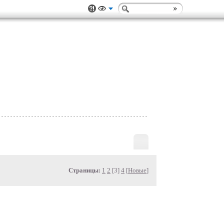
Страницы:
1
2
[3]
4
[
Новые
]