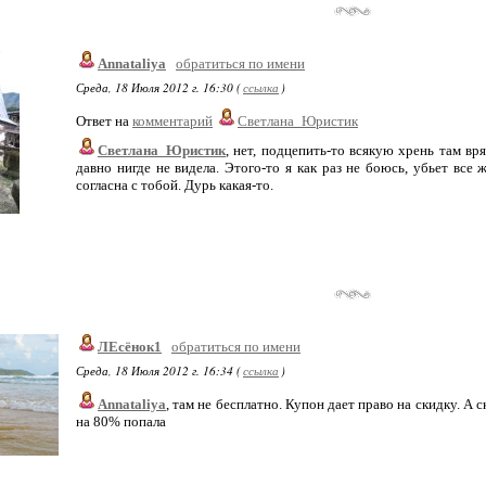
Annataliya
обратиться по имени
Среда, 18 Июля 2012 г. 16:30 (
ссылка
)
Ответ на
комментарий
Светлана_Юристик
Светлана_Юристик
, нет, подцепить-то всякую хрень там вря
давно нигде не видела. Этого-то я как раз не боюсь, убьет все 
согласна с тобой. Дурь какая-то.
ЛЕсёнок1
обратиться по имени
Среда, 18 Июля 2012 г. 16:34 (
ссылка
)
Annataliya
, там не бесплатно. Купон дает право на скидку. А 
на 80% попала