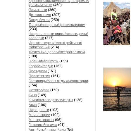
Крепости/замки/монастыри/ кремли/
храмы/мечети
(460)
Памятники
(360)
Детская тема
(307)
Блюда/кухня
(250)
Театры/концерты/фестивали/шоу
(233)
Национальные парки/заповедники/
зоопарки
(217)
Игры/конкурсы/тесты/ рейтинги/
голосования
(214)
Железные дороги/метро/трамваи
(190)
Планы/маршруты
(166)
Корабли/лодки
(162)
Праздники
(161)
Приветствия
(161)
Гостиницы/базы отдыха/санатории
(154)
Фотографии
(150)
Кино
(149)
Книги/путеводители/карты
(138)
Авиа
(106)
Народности
(103)
Мои истории
(102)
Мастер-классы
(96)
Готовим без лука
(91)
Автобусы/автомобили
(84)