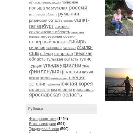
полезное
область
петрозаводск
россия
польша
португалия
румыния
ростовская область
санкт-
рязанская область
рязань
петербург
сахалин
сахалинская область
северная
северная осетия
македония
сибирь
северный кавказ
ссылки
сицилия
словакия
словения
сша
тверская
татарстан
таймыр
область
тунис
тульская область
украина
уганда
турция
урал
финляндия
франция
чехия
швеция
чили
чечня
швейцария
южная корея
эстония
эфиопия
япония
ярославль
ява
южная осетия
ярославская область
Рубрики
-
Фоторепортажи
(1464)
Выставки/музеи
(591)
Традиции/обычаи
(590)