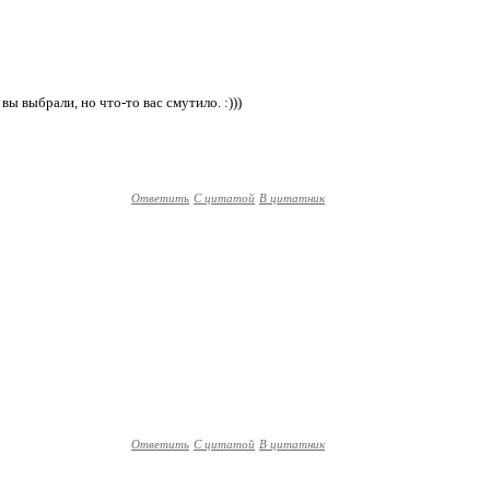
 вы выбрали, но что-то вас смутило. :)))
Ответить
С цитатой
В цитатник
Ответить
С цитатой
В цитатник