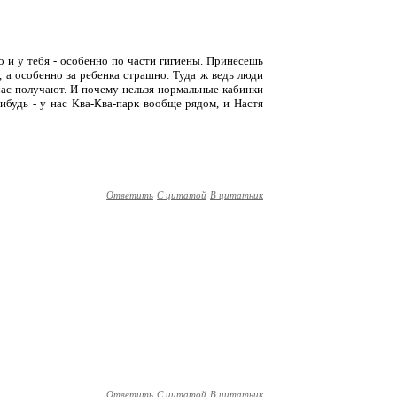
 и у тебя - особенно по части гигиены. Принесешь
, а особенно за ребенка страшно. Туда ж ведь люди
ейчас получают. И почему нельзя нормальные кабинки
ибудь - у нас Ква-Ква-парк вообще рядом, и Настя
Ответить
С цитатой
В цитатник
Ответить
С цитатой
В цитатник