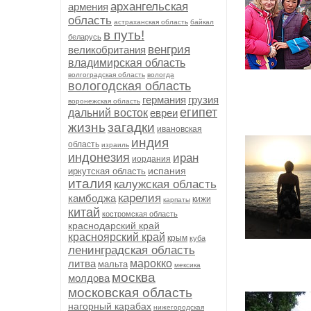
архангельская
армения
область
астраханская область
байкал
в путь!
беларусь
венгрия
великобритания
владимирская область
волгоградская область
вологда
вологодская область
германия
грузия
воронежская область
египет
дальний восток
евреи
жизнь
загадки
ивановская
индия
область
израиль
индонезия
иран
иордания
испания
иркутская область
италия
калужская область
карелия
камбоджа
кижи
карпаты
китай
костромская область
краснодарский край
красноярский край
крым
куба
ленинградская область
литва
марокко
мальта
мексика
москва
молдова
московская область
нагорный карабах
нижегородская