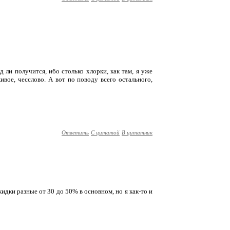
д ли получится, ибо столько хлорки, как там, я уже
живое, чесслово. А вот по поводу всего остального,
Ответить
С цитатой
В цитатник
скидки разные от 30 до 50% в основном, но я как-то и