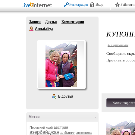
Регистрация
Вход
Рейтинги
Записи
Друзья
Комментарии
Annataliya
КУПОНН
+ в цитатник
Cообщение скры
Прочитать сооб
В друзья
Комментироват
Метки
-
австрия
Пермский край
азербайджан
албания
аргентина