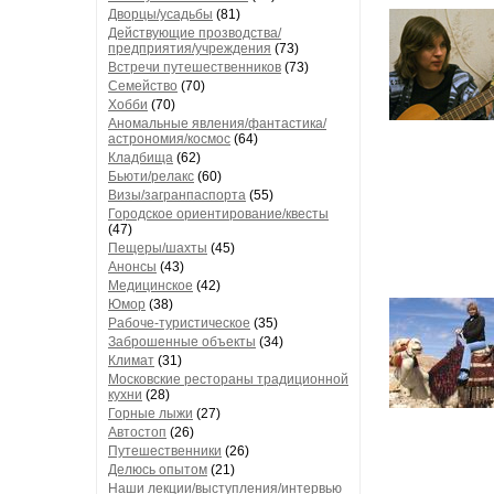
Дворцы/усадьбы
(81)
Действующие прозводства/
предприятия/учреждения
(73)
Встречи путешественников
(73)
Семейство
(70)
Хобби
(70)
Аномальные явления/фантастика/
астрономия/космос
(64)
Кладбища
(62)
Бьюти/релакс
(60)
Визы/загранпаспорта
(55)
Городское ориентирование/квесты
(47)
Пещеры/шахты
(45)
Анонсы
(43)
Медицинское
(42)
Юмор
(38)
Рабоче-туристическое
(35)
Заброшенные объекты
(34)
Климат
(31)
Московские рестораны традиционной
кухни
(28)
Горные лыжи
(27)
Автостоп
(26)
Путешественники
(26)
Делюсь опытом
(21)
Наши лекции/выступления/интервью