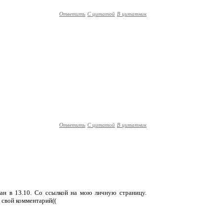
Ответить
С цитатой
В цитатник
Ответить
С цитатой
В цитатник
ан в 13.10. Со ссылкой на мою личную страницу.
ь свой комментарий((