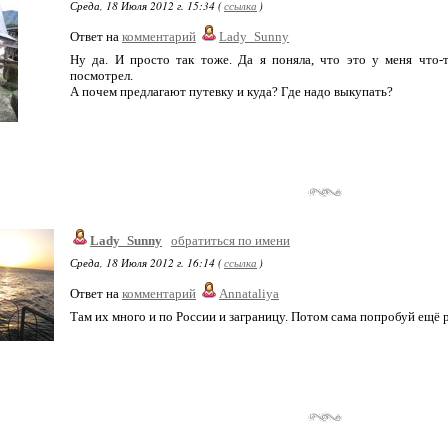
Среда, 18 Июля 2012 г. 15:34 (
ссылка
)
Ответ на
комментарий
Lady_Sunny
Ну да. И просто так тоже. Да я поняла, что это у меня что
посмотрел.
А почем предлагают путевку и куда? Где надо выкупать?
Lady_Sunny
обратиться по имени
Среда, 18 Июля 2012 г. 16:14 (
ссылка
)
Ответ на
комментарий
Annataliya
Там их много и по России и заграницу. Потом сама попробуй ещё р