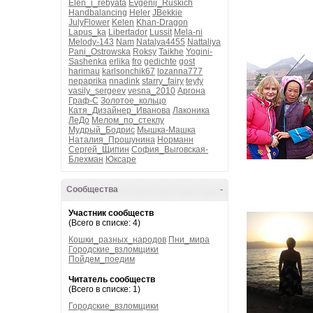
Elen_i_rebyata
Evgenij_Ruskich
Handbalancing
Heler
JBekkie
JulyFlower
Kelen
Khan-Dragon
Lapus_ka
Libertador
Lussit
Mela-ni
Melody-143
Nam
Natalya4455
Nattaliya
Pani_Ostrowska
Roksy
Taikhe
Yogini-
Sashenka
erlika
fro
gedichte
gost
harimau
karlsonchik67
lozanna777
nepaprika
nnadink
starry_fairy
teyty
vasily_sergeev
vesna_2010
Аргона
Граф-С
Золотое_кольцо
Катя_Дизайнер_Иванова
Лаконика
ЛеДо
Мелом_по_стеклу
Мудрый_Бодрис
Мышка-Машка
Наталия_Прошунина
Норманн
Сергей_Щипин
София_Выговская-
Блехман
Юксаре
Сообщества
-
Участник сообществ
(Всего в списке: 4)
Кошки_разных_народов
Пни_мира
Городские_взломщики
Пойдем_поедим
Читатель сообществ
(Всего в списке: 1)
Городские_взломщики