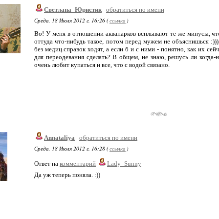
Светлана_Юристик
обратиться по имени
Среда, 18 Июля 2012 г. 16:26 (
ссылка
)
Во! У меня в отношении аквапарков всплывают те же минусы, что
оттуда что-нибудь такое, потом перед мужем не объяснишься :)))
без медиц.справок ходят, а если б и с ними - понятно, как их с
для переодевания сделать? В общем, не знаю, решусь ли когда-н
очень любит купаться и все, что с водой связано.
Annataliya
обратиться по имени
Среда, 18 Июля 2012 г. 16:28 (
ссылка
)
Ответ на
комментарий
Lady_Sunny
Да уж теперь поняла. :))