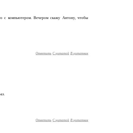
-то с компьютером. Вечером скажу Антону, чтобы
Ответить
С цитатой
В цитатник
аз.
Ответить
С цитатой
В цитатник