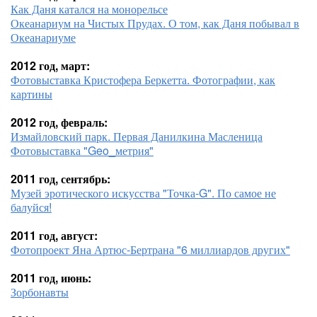
Как Даня катался на монорельсе
Океанариум на Чистых Прудах. О том, как Даня побывал в
Океанариуме
2012 год, март:
Фотовыставка Кристофера Беркетта. Фотографии, как
картины
2012 год, февраль:
Измайловский парк. Первая Данилкина Масленица
Фотовыставка "Geo_метрия"
2011 год, сентябрь:
Музей эротического искусства "Точка-G". По самое не
балуйся!
2011 год, август:
Фотопроект Яна Артюс-Бертрана "6 миллиардов других"
2011 год, июнь:
Зорбонавты