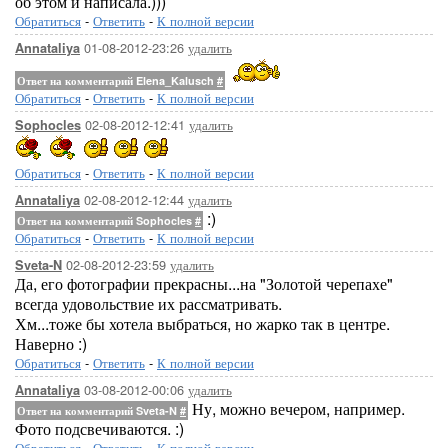
об этом и написала.)))
Обратиться
-
Ответить
-
К полной версии
01-08-2012-23:26
удалить
Annataliya
Ответ на комментарий Elena_Kalusch
#
Обратиться
-
Ответить
-
К полной версии
02-08-2012-12:41
удалить
Sophocles
Обратиться
-
Ответить
-
К полной версии
02-08-2012-12:44
удалить
Annataliya
:)
Ответ на комментарий Sophocles
#
Обратиться
-
Ответить
-
К полной версии
02-08-2012-23:59
удалить
Sveta-N
Да, его фотографии прекрасны...на "Золотой черепахе"
всегда удовольствие их рассматривать.
Хм...тоже бы хотела выбраться, но жарко так в центре.
Наверно :)
Обратиться
-
Ответить
-
К полной версии
03-08-2012-00:06
удалить
Annataliya
Ну, можно вечером, например.
Ответ на комментарий Sveta-N
#
Фото подсвечиваются. :)
Обратиться
-
Ответить
-
К полной версии