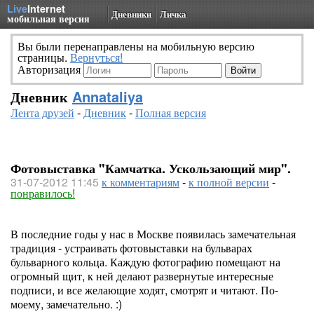
Live
Internet
Дневники
Личка
мобильная версия
Вы были перенаправлены на мобильную версию
страницы.
Вернуться!
Авторизация
Дневник
Annataliya
Лента друзей
-
Дневник
-
Полная версия
Фотовыставка "Камчатка. Ускользающий мир".
31-07-2012 11:45
к комментариям
-
к полной версии
-
понравилось!
В последние годы у нас в Москве появилась замечательная
традиция - устраивать фотовыставки на бульварах
бульварного кольца. Каждую фотографию помещают на
огромный щит, к ней делают развернутые интересные
подписи, и все желающие ходят, смотрят и читают. По-
моему, замечательно. :)