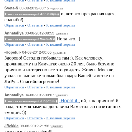
03-08-2012-00:15
удалить
Sveta-N
о, вот это прекрасная идея,
Ответ на комментарий Annataliya
#
спасибо!)
Обратиться
-
Ответить
-
К полной версии
03-08-2012-08:53
удалить
Annataliya
Не за что. :)
Ответ на комментарий Sveta-N
#
Обратиться
-
Ответить
-
К полной версии
04-08-2012-00:05
удалить
-Hopeful-
Здорово! Сегодня побывала там :). Как человеку,
прожившему на Камчатке около 20 лет, было безумно
приятно и интересно все это увидеть. Живя в Москве,
узнала о выставке только благодаря Вашей заметке на
ЛиРу... Спасибо огромное!
Обратиться
-
Ответить
-
К полной версии
04-08-2012-00:07
удалить
Annataliya
-Hopeful-
, ой, как приятно! Я
Ответ на комментарий -Hopeful-
#
рада, что моя заметка доставила Вам столько позитивных
эмоций. :))
Обратиться
-
Ответить
-
К полной версии
08-08-2012-21:58
удалить
JBekkie
классные фотографии!!!