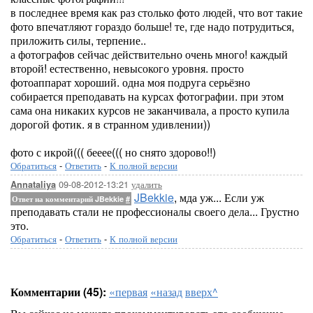
в последнее время как раз столько фото людей, что вот такие
фото впечатляют гораздо больше! те, где надо потрудиться,
приложить силы, терпение..
а фотографов сейчас действительно очень много! каждый
второй! естественно, невысокого уровня. просто
фотоаппарат хороший. одна моя подруга серьёзно
собирается преподавать на курсах фотографии. при этом
сама она никаких курсов не заканчивала, а просто купила
дорогой фотик. я в странном удивлении))
фото с икрой((( бееее((( но снято здорово!!)
Обратиться
-
Ответить
-
К полной версии
09-08-2012-13:21
удалить
Annataliya
JBekkie
, мда уж... Если уж
Ответ на комментарий JBekkie
#
преподавать стали не профессионалы своего дела... Грустно
это.
Обратиться
-
Ответить
-
К полной версии
Комментарии (45):
«первая
«назад
вверх^