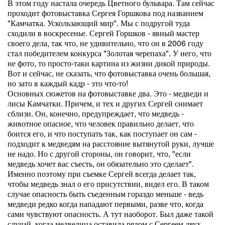
В этом году настала очередь Цветного бульвара. Там сейчас
проходит фотовыставка Сергея Горшкова под названием
"Камчатка. Ускользающий мир". Мы с подругой туда
сходили в воскресенье. Сергей Горшков - явный мастер
своего дела, так что, не удивительно, что он в 2006 году
стал победителем конкурса "Золотая черепаха". У него, что
не фото, то просто-таки картина из жизни дикой природы.
Вот и сейчас, не сказать, что фотовыставка очень большая,
но зато в каждый кадр - это что-то!
Основных сюжетов на фотовыставке два. Это - медведи и
лисы Камчатки. Причем, и тех и других Сергей снимает
сблизи. Он, конечно, предупреждает, что медведь -
животное опасное, что человек правильно делает, что
боится его, и что поступать так, как поступает он сам -
подходит к медведям на расстояние вытянутой руки, лучше
не надо. Но с другой стороны, он говорит, что, "если
медведь хочет вас съесть, он обязательно это сделает".
Именно поэтому при съемке Сергей всегда делает так,
чтобы медведь знал о его присутствии, видел его. В таком
случае опасность быть съеденным гораздо меньше - ведь
медведи редко когда нападают первыми, разве что, когда
сами чувствуют опасность. А тут наоборот. Был даже такой
случай, когда медведица оставила рядом с Сергеем двух