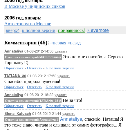
2006 год, октябрь:
В Москве у индийских сикхов
2006 год, январь:
Автостопом по Москве
вверх^
к полной версии
понравилось!
в evernote
Комментарии (45):
«первая
«назад
01-08-2012-14:56
удалить
Annataliya
Это не мне спасибо, а Сергею
Ответ на комментарий kkkmmmaaa
#
Горшкову! :)
Обратиться
-
Ответить
-
К полной версии
01-08-2012-17:52
удалить
TATIANA_36
Спасибо, природа чудесная!
Обратиться
-
Ответить
-
К полной версии
01-08-2012-18:22
удалить
Annataliya
Не за что!
Ответ на комментарий TATIANA_36
#
Обратиться
-
Ответить
-
К полной версии
01-08-2012-21:44
удалить
Elena_Kalusch
Annataliya
, спасибо, Наташа! Я
Ответ на комментарий Annataliya
#
это тоже знаю, читала и слышала от самих фотографов... Я