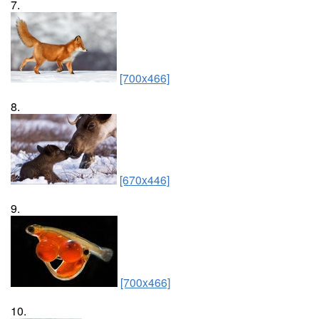
7.
[700x466]
8.
[670x446]
9.
[700x466]
10.