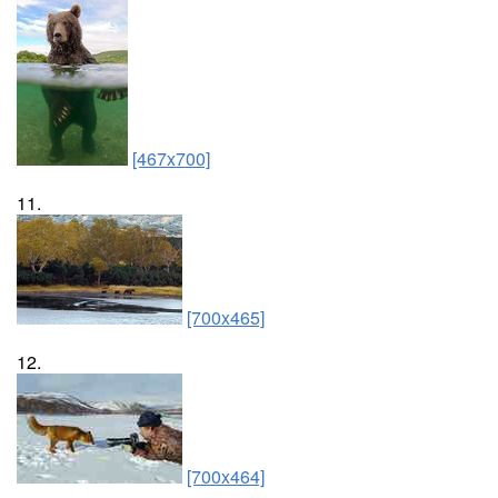
[467x700]
11.
[700x465]
12.
[700x464]