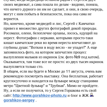
своих медвежат, а сама пошла по делам - видимо, поняла,
что ничего дурного он им не сделает, и они, в свою очередь,
могут с ним побыть в безопасности, пока она сама не
вернется.
Но, конечно, кроме медведей и лис, Сергей с Камчатки
привез и множество других фотографий дикой природы.
Росомахи, олени, белоплечие орланы, лосось, идущий на
нерест. Фотографии с нерками, которыми просто-таки
кишат камчатские реки во время нереста впечатляют до
глубины души: "Воткни в воду весло - не упадет!" А еще
запомнилось фото, на котором запечатлен процесс
вылупления мальков из икринок (см. фото №9 под катом).
Оказывается, там тоже все не просто: из двух тысяч икринок
вылупляется только сто.
В общем, если вы будете в Москве до 11 августа, очень вам
рекомендую посмотреть выставку. Она бесплатная, работает
круглосуточно и находится на бульваре между станциями
метро "Цветной бульвар" и "Трубная". Мимо не пройдете.
Ну, а если не получится, то у Сергея Горшкова есть свой
сайт:
http://www.gorshkov-photo.ru
и блог в ЖЖ
gorshkov-sergey
.