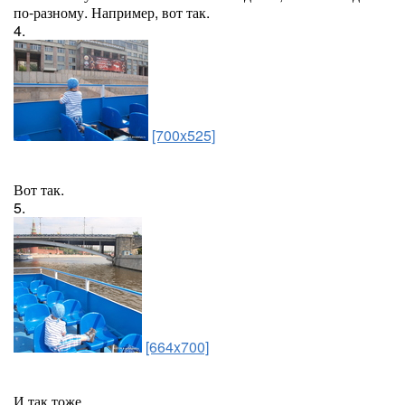
по-разному. Например, вот так.
4.
[700x525]
Вот так.
5.
[664x700]
И так тоже.