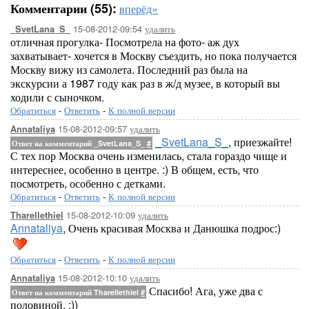
Комментарии (55):
вперёд»
15-08-2012-09:54
удалить
_SvetLana_S_
отличная прогулка- Посмотрела на фото- аж дух
захватывает- хочется в Москву съездить, но пока получается
Москву вижу из самолета. Последний раз была на
экскурсии а 1987 году как раз в ж/д музее, в который вы
ходили с сыночком.
Обратиться
-
Ответить
-
К полной версии
15-08-2012-09:57
удалить
Annataliya
_SvetLana_S_
, приезжайте!
Ответ на комментарий _SvetLana_S_
#
С тех пор Москва очень изменилась, стала гораздо чище и
интереснее, особенно в центре. :) В общем, есть, что
посмотреть, особенно с детками.
Обратиться
-
Ответить
-
К полной версии
15-08-2012-10:09
удалить
Tharellethiel
Annataliya
, Очень красивая Москва и Данюшка подрос:)
Обратиться
-
Ответить
-
К полной версии
15-08-2012-10:10
удалить
Annataliya
Спасибо! Ага, уже два с
Ответ на комментарий Tharellethiel
#
половиной. :))