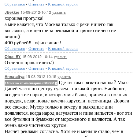
Обратиться
-
Ответить
-
К полной версии
15-08-2012-10:12
удалить
JBekkie
хорошая прогулка!!
а мне кажется, что Москва только с реки ничего так
выглядит, а в центре за рекламой и грязью ничего не
видно((
400 рублей!!...офигевшие!!
Обратиться
-
Ответить
-
К полной версии
15-08-2012-10:14
удалить
Olga_BY
Отлично прокатились:)
Обратиться
-
Ответить
-
К полной версии
15-08-2012-10:15
удалить
Annataliya
Где ты там грязь-то нашла? Мы с
Ответ на комментарий JBekkie
#
Даней часто по центру гуляем - никакой грязи. Наоборот,
все детские парки, в которых мы были, привели в полных
порядок, везде новые качели-карусели, песочницы. Дороги
все свежие. Мусор только к вечеру в выходные дни
появляется, когда народ нагуляется и пива напьется - вот эти
все бутылки и бумажки от мороженого и валяются. А так
очень даже чистенько кругом.
Насчет рекламы согласна. Хотя ее и меньше стало, чем в