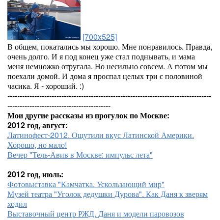
[700x525]
В общем, покатались мы хорошо. Мне понравилось. Правда,
очень долго. И я под конец уже стал поднывать, и мама
меня немножко отругала. Но несильно совсем. А потом мы
поехали домой. И дома я проспал целых три с половиной
часика. Я - хороший. :)
-----------------------------------------------------------------------------------
------------------------------------------
Мои другие рассказы из прогулок по Москве:
2012 год, август:
Латинофест-2012. Ощутили вкус Латинской Америки.
Хорошо, но мало!
Вечер "Тель-Авив в Москве: импульс лета"
2012 год, июль:
Фотовыставка "Камчатка. Ускользающий мир"
Музей театра "Уголок дедушки Дурова". Как Даня к зверям
ходил
Выставочный центр РЖД. Даня и модели паровозов