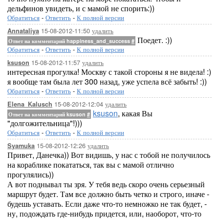
дельфинов увидеть, и с мамой не спорить:))
Обратиться
-
Ответить
-
К полной версии
15-08-2012-11:50
удалить
Annataliya
Поедет. :))
Ответ на комментарий happiness_and_success
#
Обратиться
-
Ответить
-
К полной версии
15-08-2012-11:57
удалить
ksuson
интересная прогулка! Москву с такой стороны я не видела! :)
я вообще там была лет 300 назад, уже успела всё забыть! :))
Обратиться
-
Ответить
-
К полной версии
15-08-2012-12:04
удалить
Elena_Kalusch
ksuson
, какая Вы
Ответ на комментарий ksuson
#
"долгожительница"!)))
Обратиться
-
Ответить
-
К полной версии
15-08-2012-12:26
удалить
Syamuka
Привет, Данечка)) Вот видишь, у нас с тобой не получилось
на кораблике покататься, так вы с мамой отлично
прогулялись))
А вот поднывал ты зря. У тебя ведь скоро очень серьезный
маршрут будет. Там все должно быть четко и строго, иначе -
будешь уставать. Если даже что-то немножко не так будет, -
ну, подождать где-нибудь придется, или, наоборот, что-то