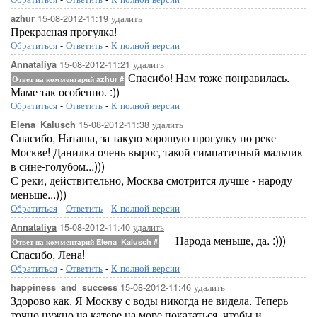
15-08-2012-11:19
удалить
azhur
Прекрасная прогулка!
Обратиться
-
Ответить
-
К полной версии
15-08-2012-11:21
удалить
Annataliya
Спасибо! Нам тоже понравилась.
Ответ на комментарий azhur
#
Маме так особенно. :))
Обратиться
-
Ответить
-
К полной версии
15-08-2012-11:38
удалить
Elena_Kalusch
Спасибо, Наташа, за такую хорошую прогулку по реке
Москве! Данилка очень вырос, такой симпатичный мальчик
в сине-голубом...)))
С реки, действительно, Москва смотрится лучше - народу
меньше...)))
Обратиться
-
Ответить
-
К полной версии
15-08-2012-11:40
удалить
Annataliya
Народа меньше, да. :)))
Ответ на комментарий Elena_Kalusch
#
Спасибо, Лена!
Обратиться
-
Ответить
-
К полной версии
15-08-2012-11:46
удалить
happiness_and_success
Здорово как. Я Москву с воды никогда не видела. Теперь
точно нужно на катере на море покататься. чтобы и