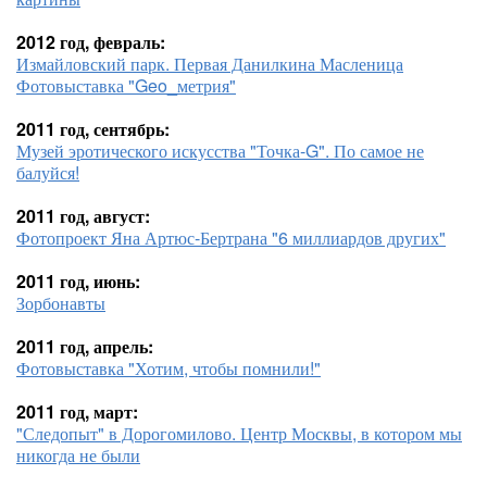
2012 год, февраль:
Измайловский парк. Первая Данилкина Масленица
Фотовыставка "Geo_метрия"
2011 год, сентябрь:
Музей эротического искусства "Точка-G". По самое не
балуйся!
2011 год, август:
Фотопроект Яна Артюс-Бертрана "6 миллиардов других"
2011 год, июнь:
Зорбонавты
2011 год, апрель:
Фотовыставка "Хотим, чтобы помнили!"
2011 год, март:
"Следопыт" в Дорогомилово. Центр Москвы, в котором мы
никогда не были