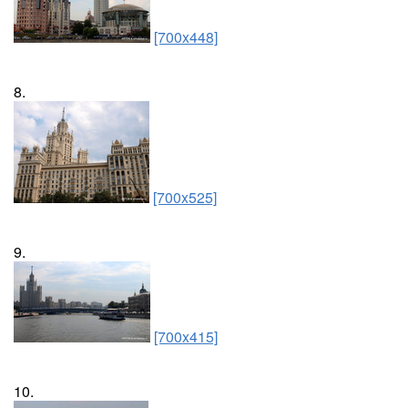
[700x448]
8.
[700x525]
9.
[700x415]
10.