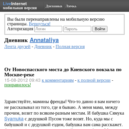
Live
Internet
Дневники
Личка
мобильная версия
Вы были перенаправлены на мобильную версию
страницы.
Вернуться!
Авторизация
Дневник
Annataliya
Лента друзей
-
Дневник
-
Полная версия
От Новоспасского моста до Киевского вокзала по
Москве-реке
15-08-2012 09:43
к комментариям
-
к полной версии
-
понравилось!
Здравствуйте, мамины френды! Что-то давно я вам ничего
не рассказывал из того, где я бываю. А меня мама, между
прочим, возит по всяким-разным местам. И бабушка Сямука
Syamuka
с дедушкой Пусом тоже возят. Но, куда мы с
бабушкой и с дедушкой ездим, бабушка вам сама расскажет.