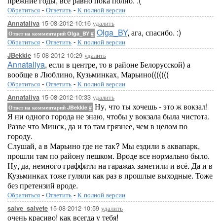
прежние годы, все равно пока полно. :(
Обратиться
-
Ответить
-
К полной версии
15-08-2012-10:16
удалить
Annataliya
Olga_BY
, ага, спасибо. :)
Ответ на комментарий Olga_BY
#
Обратиться
-
Ответить
-
К полной версии
15-08-2012-10:29
удалить
JBekkie
Annataliya
, если в центре, то в районе Белорусской) а
вообще в Люблино, Кузьминках, Марьино(((((((
Обратиться
-
Ответить
-
К полной версии
15-08-2012-10:33
удалить
Annataliya
Ну, что ты хочешь - это ж вокзал!
Ответ на комментарий JBekkie
#
Я ни одного города не знаю, чтобы у вокзала была чистота.
Разве что Минск, да и то там грязнее, чем в целом по
городу.
Слушай, а в Марьино где не так? Мы ездили в аквапарк,
прошли там по району пешком. Вроде все нормально было.
Ну, да, немного граффити на гаражах заметили и всё. Да и в
Кузьминках тоже гуляли как раз в прошлые выходные. Тоже
без претензий вроде.
Обратиться
-
Ответить
-
К полной версии
15-08-2012-10:59
удалить
salve_salvete
очень красиво! как всегда у тебя!