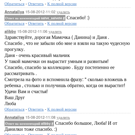
Обратиться
-
Ответить
-
К полной версии
15-08-2012-11:02
удалить
Annataliya
Спасибо! :)
Ответ на комментарий salve_salvete
#
Обратиться
-
Ответить
-
К полной версии
15-08-2012-11:06
удалить
alibby
Здравствуйте, дорогая Мамочка ( Данина) и Даня .
Спасибо , что не забыли обо мне и взяли на такую чудесную
прогулку.
Даня - очень красивый мальчик
У такой мамочки он вырастит умным и развитым!
Спасибо, спасибо за коллекцию . Буду постепенно ее
рассматривать .
Смотрела на фото и вспомнила фразу: " сколько вложешь в
ребенка , столько и получишь обратно, когда он вырастит!
Удачи Вам и счастья!
Ваш Друг
Люба
Обратиться
-
Ответить
-
К полной версии
15-08-2012-11:08
удалить
Annataliya
Спасибо большое, Люба! И от
Ответ на комментарий alibby
#
Данилки тоже спасибо. :)
Обратиться
-
Ответить
-
К полной версии