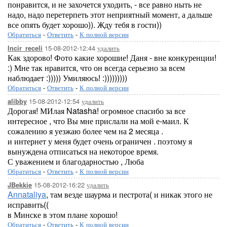
понравится, и не захочется уходить, - все равно ныть не
надо, надо перетерпеть этот неприятный момент, а дальше
все опять будет хорошо)). Жду тебя в гости))
Обратиться
-
Ответить
-
К полной версии
15-08-2012-12:44
удалить
Incir_receli
Как здорово! Фото какие хорошие! Даня - вне конкуренции!
:) Мне так нравится, что он всегда серьезно за всем
наблюдает :))))) Умиляюсь! :)))))))))
Обратиться
-
Ответить
-
К полной версии
15-08-2012-12:54
удалить
alibby
Дорогая! МИлая Natasha! огромное спасибо за все
интересное , что Вы мне прислали на мой е-маил. К
сожалению я уезжаю более чем на 2 месяца .
и интернет у меня будет очень ограничен . поэтому я
вынуждена отписаться на некоторое время.
С уважением и благодарностью , Люба
Обратиться
-
Ответить
-
К полной версии
15-08-2012-16:22
удалить
JBekkie
Annataliya
, там везде шаурма и пестрота( и никак этого не
исправить((
в Минске в этом плане хорошо!
Обратиться
-
Ответить
-
К полной версии