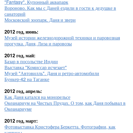
"Fantasy". Купонный аквапарк
Вороново. Как мы с Даней ездили в гости к дедушке в
санаторий
Московский зоопарк. Даня и звери
2012 год, июнь:
Музей истории железнодорожной техники и паровозная
прогулка. Даня, Лиза и паровозы
2012 год, май:
Базар в посольстве Индии
Выставка "Комиссар исчезает"
Музей "Автовилль". Даня и ретро-автомобили
Бункер-42 на Таганке
2012 год, апрель:
Как Даня катался на монорельсе
Океанариум на Чистых Прудах. О том, как Даня побывал в
Океанариуме
2012 год, март:
Фотовыставка Кристофера Беркетта. Фотографии, как
картины