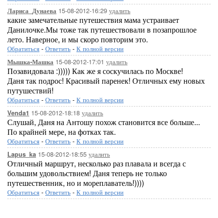
15-08-2012-16:29
удалить
Лариса_Дунаева
какие замечательные путешествия мама устраивает
Данилочке.Мы тоже так путешествовали в позапрошлое
лето. Наверное, и мы скоро повторим это.
Обратиться
-
Ответить
-
К полной версии
15-08-2012-17:01
удалить
Мышка-Машка
Позавидовала :))))) Как же я соскучилась по Москве!
Даня так подрос! Красивый паренек! Отличных ему новых
путушествий!
Обратиться
-
Ответить
-
К полной версии
15-08-2012-18:18
удалить
Venda1
Слушай, Даня на Антошу похож становится все больше...
По крайней мере, на фотках так.
Обратиться
-
Ответить
-
К полной версии
15-08-2012-18:55
удалить
Lapus_ka
Отличный маршрут, несколько раз плавала и всегда с
большим удовольствием! Даня теперь не только
путешественник, но и мореплаватель!))))
Обратиться
-
Ответить
-
К полной версии