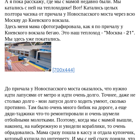
А я пока расскажу, где мы с мамой недавно были. Мы
катались с ней на теплоходике! Вот! Катались целых
полтора часика от причала у Новоспасского моста через всю
Москву до Киевского вокзала.
Здесь меня мама сфотографировала, как я по причалу у
Киевского вокзала бегаю. Это наш теплоход - "Москва - 21".
Мы здесь уже покатались.
[700x444]
До причала у Новоспасского моста оказалось, что нужно
идти лапусями от метро и идти очень долго. Точнее, даже не
столько долго - мои лапуси долго ходить умеют, сколько
противно. Там было очень много бибик на дороге, а еще
дяди-таджики что-то ремонтировали и очень шумели
отбойными молотками. Поэтому, когда мы с мамой вышли,
наконец, на набережную и увидели кораблики, то очень
обрадовались. Мама сразу пошла в кассу и отдала купончик,
который купила по интернету. И мы с ней сразу поняли, что