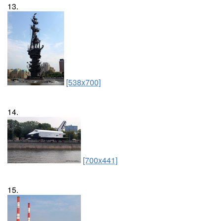
13.
[538x700]
14.
[700x441]
15.