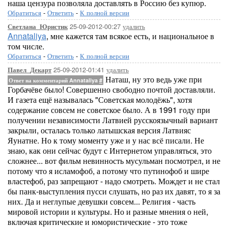
наша цензура позволяла доставлять в Россию без купюр.
Обратиться
-
Ответить
-
К полной версии
25-09-2012-00:27
удалить
Светлана_Юристик
Annataliya
, мне кажется там всякое есть, и национальное в
том числе.
Обратиться
-
Ответить
-
К полной версии
25-09-2012-01:41
удалить
Павел_Декарт
Наташ, ну это ведь уже при
Ответ на комментарий Annataliya
#
Горбачёве было! Совершенно свободно почтой доставляли.
И газета ещё называлась "Советская молодёжь", хотя
содержание совсем не советское было. А в 1991 году при
получении независимости Латвией русскоязычный вариант
закрыли, осталась только латышская версия Латвияс
Яунатне. Но к тому моменту уже и у нас всё писали. Не
знаю, как они сейчас будут с Интернетом управляться, это
сложнее... вот фильм невинность мусульман посмотрел, и не
потому что я исламофоб, а потому что путинофоб и шире
властефоб, раз запрещают - надо смотреть. Мождет и не стал
бы панк-выступления пусси слушать, но раз их давят, то я за
них. Да и неглупые девушки совсем... Религия - часть
мировой истории и культуры. Но и разные мнения о ней,
включая критические и юмористические - это тоже