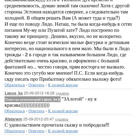
средневековость, думаю зимой там сказочно! Хотя с другой
стороны Эстония находится севернее, а следовательно там
холодней. В общем решать Вам (А может туда и туда?)
И еще по поводу Лидо. Наташ, ты была когда-нибудь в сетях
питания Му-му или Пузатой хате? Лидо построено по
такому же принципу. Дешево, вкусно, но не колоритно.
Конечно везде стоят всяческие милые фигурки и детишкам
интересно, но национального в нем мало. Мы были в Лидо
трижды - 2 в городе и так называемом большом Лидо, где
действительно очень красиво, и оформлено с большой
фантазией но... честно говоря, прям восторга не вызвало.
Конечно это сугубо мое мнение! П.С. Если когда-нибудь
сяду писать про Прибалтику обязательно выложу фото!
Обратиться
-
Ответить
-
К полной версии
25-09-2012-18:28
удалить
Lapus_ka
"ЗАлотой" - ну я
Ответ на комментарий Lapus_ka
#
красава)))))))))))))))))))
Обратиться
-
Ответить
-
К полной версии
25-09-2012-20:47
удалить
Afatarwm
С удовольствием прочитала сказку и побродила!!!
Обратиться
-
Ответить
-
К полной версии