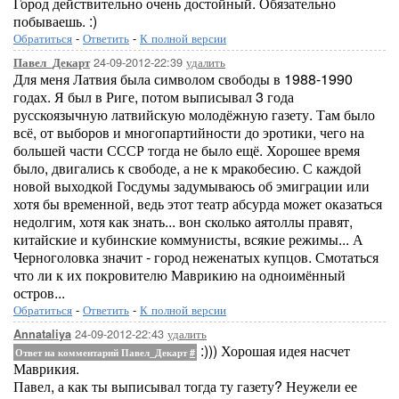
Город действительно очень достойный. Обязательно
побываешь. :)
Обратиться
-
Ответить
-
К полной версии
24-09-2012-22:39
удалить
Павел_Декарт
Для меня Латвия была символом свободы в 1988-1990
годах. Я был в Риге, потом выписывал 3 года
русскоязычную латвийскую молодёжную газету. Там было
всё, от выборов и многопартийности до эротики, чего на
большей части СССР тогда не было ещё. Хорошее время
было, двигались к свободе, а не к мракобесию. С каждой
новой выходкой Госдумы задумываюсь об эмиграции или
хотя бы временной, ведь этот театр абсурда может оказаться
недолгим, хотя как знать... вон сколько аятоллы правят,
китайские и кубинские коммунисты, всякие режимы... А
Черноголовка значит - город неженатых купцов. Смотаться
что ли к их покровителю Маврикию на одноимённый
остров...
Обратиться
-
Ответить
-
К полной версии
24-09-2012-22:43
удалить
Annataliya
:))) Хорошая идея насчет
Ответ на комментарий Павел_Декарт
#
Маврикия.
Павел, а как ты выписывал тогда ту газету? Неужели ее