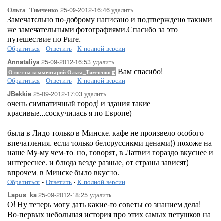
25-09-2012-16:46
удалить
Ольга_Тимченко
Замечательно по-доброму написано и подтверждено такими
же замечательными фотографиями.Спасибо за это
путешествие по Риге.
Обратиться
-
Ответить
-
К полной версии
25-09-2012-16:53
удалить
Annataliya
Вам спасибо!
Ответ на комментарий Ольга_Тимченко
#
Обратиться
-
Ответить
-
К полной версии
25-09-2012-17:03
удалить
JBekkie
очень симпатичный город! и здания такие
красивые...соскучилась я по Европе)
была в Лидо только в Минске. кафе не произвело особого
впечатления. если только белоруссикми ценами)) похоже на
наше Му-му чем-то. но, говорят, в Латвии гораздо вкуснее и
интереснее. и блюда везде разные, от страны зависят)
впрочем, в Минске было вкусно.
Обратиться
-
Ответить
-
К полной версии
25-09-2012-18:25
удалить
Lapus_ka
О! Ну теперь могу дать какие-то советы со знанием дела!
Во-первых небольшая история про этих самых петушков на