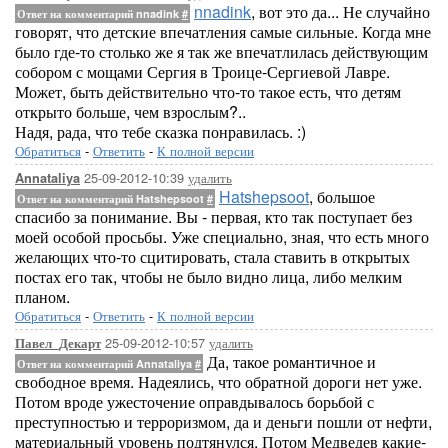
nnadink
, вот это да... Не случайно
Ответ на комментарий nnadink
#
говорят, что детские впечатления самые сильные. Когда мне
было где-то столько же я так же впечатлилась действующим
собором с мощами Сергия в Троице-Сергиевой Лавре.
Может, быть действительно что-то такое есть, что детям
открыто больше, чем взрослым?..
Надя, рада, что тебе сказка понравилась. :)
Обратиться
-
Ответить
-
К полной версии
25-09-2012-10:39
удалить
Annataliya
Hatshepsoot
, большое
Ответ на комментарий Hatshepsoot
#
спасибо за понимание. Вы - первая, кто так поступает без
моей особой просьбы. Уже специально, зная, что есть много
желающих что-то сцитировать, стала ставить в открытых
постах его так, чтобы не было видно лица, либо мелким
планом.
Обратиться
-
Ответить
-
К полной версии
25-09-2012-10:57
удалить
Павел_Декарт
Да, такое романтичное и
Ответ на комментарий Annataliya
#
свободное время. Надеялись, что обратной дороги нет уже.
Потом вроде ужесточение оправдывалось борьбой с
преступностью и терроризмом, да и деньги пошли от нефти,
материальный уровень подтянулся. Потом Медведев какие-