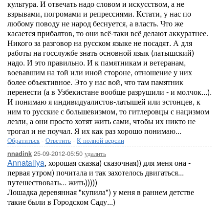
культура. И отвечать надо словом и искусством, а не
взрывами, погромами и репрессиями. Кстати, у нас по
любому поводу не народ беснуется, а власть. Что же
касается прибалтов, то они всё-таки всё делают аккуратнее.
Никого за разговор на русском языке не посадят. А для
работы на госслужбе знать основной язык (латышский)
надо. И это правильно. И к памятникам и ветеранам,
воевавшим на той или иной стороне, отношение у них
более объективное. Это у нас вой, что там памятник
перенести (а в Узбекистане вообще разрушили - и молчок...).
И понимаю я индивидуалистов-латышей или эстонцев, к
ним то русские с большевизмом, то гитлеровцы с нацизмом
лезли, а они просто хотят жить сами, чтобы их никто не
трогал и не поучал. Я их как раз хорошо понимаю...
Обратиться
-
Ответить
-
К полной версии
25-09-2012-05:50
удалить
nnadink
Annataliya
, хорошая сказка) сказочная)) для меня она -
первая утром) почитала и так захотелось двигаться...
путешествовать... жить)))))
Лошадка деревянная "купила") у меня в раннем детстве
такие были в Городском Саду...)