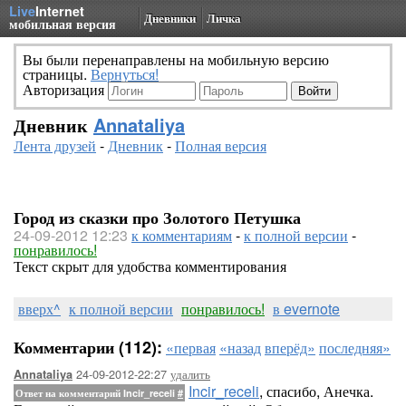
Live
Internet
Дневники
Личка
мобильная версия
Вы были перенаправлены на мобильную версию
страницы.
Вернуться!
Авторизация
Дневник
Annataliya
Лента друзей
-
Дневник
-
Полная версия
Город из сказки про Золотого Петушка
24-09-2012 12:23
к комментариям
-
к полной версии
-
понравилось!
Текст скрыт для удобства комментирования
вверх^
к полной версии
понравилось!
в evernote
Комментарии (112):
«первая
«назад
вперёд»
последняя»
24-09-2012-22:27
удалить
Annataliya
Incir_receli
, спасибо, Анечка.
Ответ на комментарий Incir_receli
#