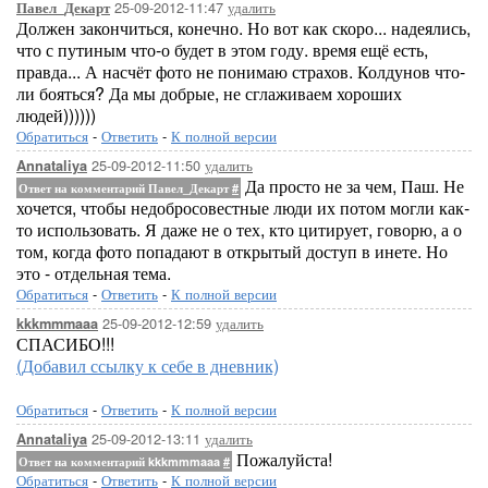
25-09-2012-11:47
удалить
Павел_Декарт
Должен закончиться, конечно. Но вот как скоро... надеялись,
что с путиным что-о будет в этом году. время ещё есть,
правда... А насчёт фото не понимаю страхов. Колдунов что-
ли бояться? Да мы добрые, не сглаживаем хороших
людей))))))
Обратиться
-
Ответить
-
К полной версии
25-09-2012-11:50
удалить
Annataliya
Да просто не за чем, Паш. Не
Ответ на комментарий Павел_Декарт
#
хочется, чтобы недобросовестные люди их потом могли как-
то использовать. Я даже не о тех, кто цитирует, говорю, а о
том, когда фото попадают в открытый доступ в инете. Но
это - отдельная тема.
Обратиться
-
Ответить
-
К полной версии
25-09-2012-12:59
удалить
kkkmmmaaa
СПАСИБО!!!
(Добавил ссылку к себе в дневник)
Обратиться
-
Ответить
-
К полной версии
25-09-2012-13:11
удалить
Annataliya
Пожалуйста!
Ответ на комментарий kkkmmmaaa
#
Обратиться
-
Ответить
-
К полной версии