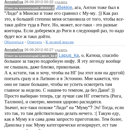
26-09-2012-00:22
удалить
Annataliya
JBekkie
, ага, Антон тоже был в
Ответ на комментарий JBekkie
#
"Лидо" в Минске и тоже его сравнил с Му-му. :)) Как раз
это, в большей степени меня остановила от того, чтобы все-
таки дойти туда в Риге. Но, может, все-таки - это разные
конторы. Если доберемся до Риги в следующий раз, то надо
будет все ж таки дойти.
Обратиться
-
Ответить
-
К полной версии
26-09-2012-00:27
удалить
Annataliya
Lapus_ka
, о, Катюш, спасибо
Ответ на комментарий Lapus_ka
#
большое за такую подробную инфу. Я эту легенду вообще
не слышала, даже близко, прикольная.
А я, кстати, так и хочу, чтобы на НГ (на этот или на другой)
поехать сразу и в Латвию и в Эстонию. Мне кажется, что
они не такие большие, чтобы не успеть осмотреть там
главное за неделю. С нашим-то темпом, да без Дани! :))
Просто выбираю теперь, где лучше сам НГ отметить (Рига,
Таллинн), и смотрю, мнения здорово расходятся.
Значит, все-таки похоже "Лидо" на "Муму"? Эх! Тогда, если
это так, то там действительно делать нечего. :( Такую еду,
как в Муму я и сама дома запросто приготовлю. Тем более,
Данилка у нас Муму категорически игнорирует, ест там