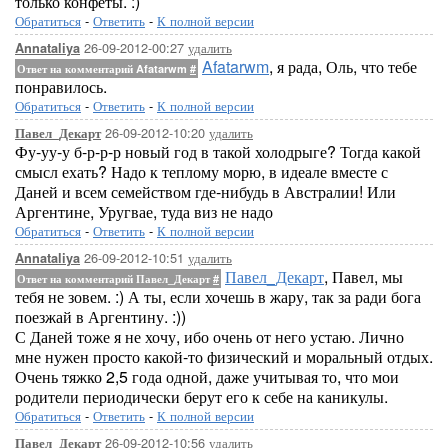
только конфеты. :)
Обратиться
-
Ответить
-
К полной версии
26-09-2012-00:27
удалить
Annataliya
Afatarwm
, я рада, Оль, что тебе
Ответ на комментарий Afatarwm
#
понравилось.
Обратиться
-
Ответить
-
К полной версии
26-09-2012-10:20
удалить
Павел_Декарт
Фу-уу-у б-р-р-р новый год в такой холодрыге? Тогда какой
смысл ехать? Надо к теплому морю, в идеале вместе с
Даней и всем семейством где-нибудь в Австралии! Или
Аргентине, Уругвае, туда виз не надо
Обратиться
-
Ответить
-
К полной версии
26-09-2012-10:51
удалить
Annataliya
Павел_Декарт
, Павел, мы
Ответ на комментарий Павел_Декарт
#
тебя не зовем. :) А ты, если хочешь в жару, так за ради бога
поезжай в Аргентину. :))
С Даней тоже я не хочу, ибо очень от него устаю. Лично
мне нужен просто какой-то физический и моральный отдых.
Очень тяжко 2,5 года одной, даже учитывая то, что мои
родители периодически берут его к себе на каникулы.
Обратиться
-
Ответить
-
К полной версии
26-09-2012-10:56
удалить
Павел_Декарт