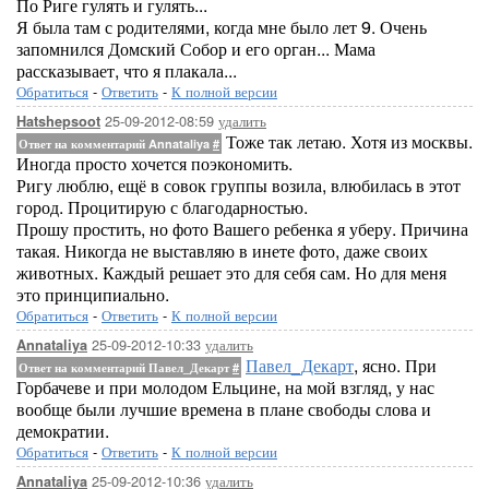
По Риге гулять и гулять...
Я была там с родителями, когда мне было лет 9. Очень
запомнился Домский Собор и его орган... Мама
рассказывает, что я плакала...
Обратиться
-
Ответить
-
К полной версии
25-09-2012-08:59
удалить
Hatshepsoot
Тоже так летаю. Хотя из москвы.
Ответ на комментарий Annataliya
#
Иногда просто хочется поэкономить.
Ригу люблю, ещё в совок группы возила, влюбилась в этот
город. Процитирую с благодарностью.
Прошу простить, но фото Вашего ребенка я уберу. Причина
такая. Никогда не выставляю в инете фото, даже своих
животных. Каждый решает это для себя сам. Но для меня
это принципиально.
Обратиться
-
Ответить
-
К полной версии
25-09-2012-10:33
удалить
Annataliya
Павел_Декарт
, ясно. При
Ответ на комментарий Павел_Декарт
#
Горбачеве и при молодом Ельцине, на мой взгляд, у нас
вообще были лучшие времена в плане свободы слова и
демократии.
Обратиться
-
Ответить
-
К полной версии
25-09-2012-10:36
удалить
Annataliya