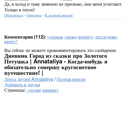
Да, я холод и тьму зимнюю не признаю, они меня угнетают.
Только в тепло!
Обратиться
-
Ответить
-
К полной версии
Комментарии (112):
«первая
«назад
вперёд»
последняя»
вверх^
Вы сейчас не можете прокомментировать это сообщение.
Дневник Город из сказки про Золотого
Петушка | Annataliya - Когда-нибудь я
обязательно совершу кругосветное
путешествие! |
Лента друзей Annataliya
/
Полная версия
Добавить в друзья
Страницы:
«позже
раньше»