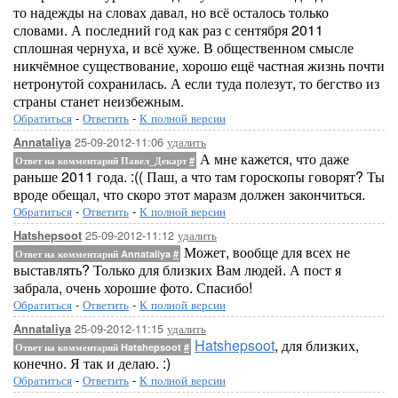
то надежды на словах давал, но всё осталось только
словами. А последний год как раз с сентября 2011
сплошная чернуха, и всё хуже. В общественном смысле
никчёмное существование, хорошо ещё частная жизнь почти
нетронутой сохранилась. А если туда полезут, то бегство из
страны станет неизбежным.
Обратиться
-
Ответить
-
К полной версии
25-09-2012-11:06
удалить
Annataliya
А мне кажется, что даже
Ответ на комментарий Павел_Декарт
#
раньше 2011 года. :(( Паш, а что там гороскопы говорят? Ты
вроде обещал, что скоро этот маразм должен закончиться.
Обратиться
-
Ответить
-
К полной версии
25-09-2012-11:12
удалить
Hatshepsoot
Может, вообще для всех не
Ответ на комментарий Annataliya
#
выставлять? Только для близких Вам людей. А пост я
забрала, очень хорошие фото. Спасибо!
Обратиться
-
Ответить
-
К полной версии
25-09-2012-11:15
удалить
Annataliya
Hatshepsoot
, для близких,
Ответ на комментарий Hatshepsoot
#
конечно. Я так и делаю. :)
Обратиться
-
Ответить
-
К полной версии