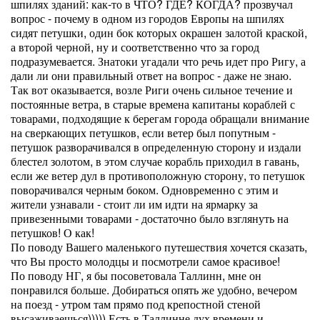
шпилях зданий: как-то в ЧТО? ГДЕ? КОГДА? прозвучал
вопрос - почему в одном из городов Европы на шпилях
сидят петушки, один бок которых окрашен залотой краской,
а второй черной, ну и соответственно что за город
подразумевается. Знатоки угадали что речь идет про Ригу, а
дали ли они правильный ответ на вопрос - даже не знаю.
Так вот оказывается, возле Риги очень сильное течение и
постоянные ветра, в старые времена капитаны кораблей с
товарами, подходящие к берегам города обращали внимание
на сверкающих петушков, если ветер был попутным -
петушок разворачивался в определенную сторону и издали
блестел золотом, в этом случае корабль приходил в гавань,
если же ветер дул в противоположную сторону, то петушок
поворачивался черным боком. Одновременно с этим и
жители узнавали - стоит ли им идти на ярмарку за
привезенными товарами - достаточно было взглянуть на
петушков! О как!
По поводу Вашего маленького путешествия хочется сказать,
что Вы просто молодцы и посмотрели самое красивое!
По поводу НГ, я бы посоветовала Таллинн, мне он
понравился больше. Добираться опять же удобно, вечером
на поезд - утром там прямо под крепостной стеной
высаживаешься))))) Есть в Таллинне дух времени и