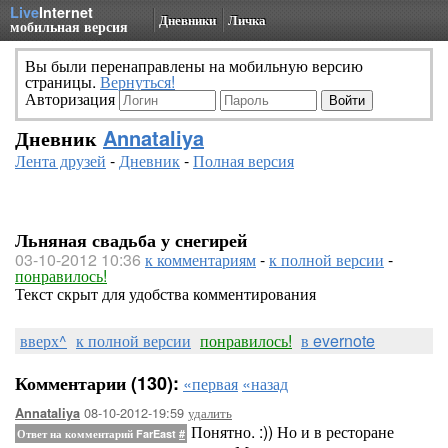
Live
Internet
Дневники
Личка
мобильная версия
Вы были перенаправлены на мобильную версию
страницы.
Вернуться!
Авторизация
Дневник
Annataliya
Лента друзей
-
Дневник
-
Полная версия
Льняная свадьба у снегирей
03-10-2012 10:36
к комментариям
-
к полной версии
-
понравилось!
Текст скрыт для удобства комментирования
вверх^
к полной версии
понравилось!
в evernote
Комментарии (130):
«первая
«назад
08-10-2012-19:59
удалить
Annataliya
Понятно. :)) Но и в ресторане
Ответ на комментарий FarEast
#