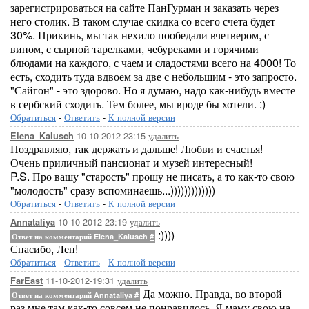
зарегистрироваться на сайте ПанГурман и заказать через
него столик. В таком случае скидка со всего счета будет
30%. Прикинь, мы так нехило пообедали вчетвером, с
вином, с сырной тарелками, чебуреками и горячими
блюдами на каждого, с чаем и сладостями всего на 4000! То
есть, сходить туда вдвоем за две с небольшим - это запросто.
"Сайгон" - это здорово. Но я думаю, надо как-нибудь вместе
в сербский сходить. Тем более, мы вроде бы хотели. :)
Обратиться
-
Ответить
-
К полной версии
10-10-2012-23:15
удалить
Elena_Kalusch
Поздравляю, так держать и дальше! Любви и счастья!
Очень приличный пансионат и музей интересный!
P.S. Про вашу "старость" прошу не писать, а то как-то свою
"молодость" сразу вспоминаешь...)))))))))))))
Обратиться
-
Ответить
-
К полной версии
10-10-2012-23:19
удалить
Annataliya
:))))
Ответ на комментарий Elena_Kalusch
#
Спасибо, Лен!
Обратиться
-
Ответить
-
К полной версии
11-10-2012-19:31
удалить
FarEast
Да можно. Правда, во второй
Ответ на комментарий Annataliya
#
раз мне там как-то совсем не понравилось. Я маму свою на