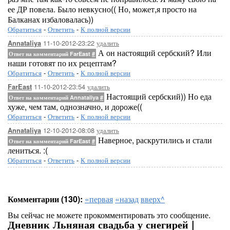
ее ДР повела. Было невкусно(( Но, может,я просто на
Балканах избаловалась))
Обратиться
-
Ответить
-
К полной версии
11-10-2012-23:22
удалить
Annataliya
А он настоящий сербский? Или
Ответ на комментарий FarEast
#
наши готовят по их рецептам?
Обратиться
-
Ответить
-
К полной версии
11-10-2012-23:54
удалить
FarEast
Настоящий сербский)) Но еда
Ответ на комментарий Annataliya
#
хуже, чем там, однозначно, и дороже((
Обратиться
-
Ответить
-
К полной версии
12-10-2012-08:08
удалить
Annataliya
Наверное, раскрутились и стали
Ответ на комментарий FarEast
#
лениться. :(
Обратиться
-
Ответить
-
К полной версии
Комментарии (130):
«первая
«назад
вверх^
Вы сейчас не можете прокомментировать это сообщение.
Дневник Льняная свадьба у снегирей |