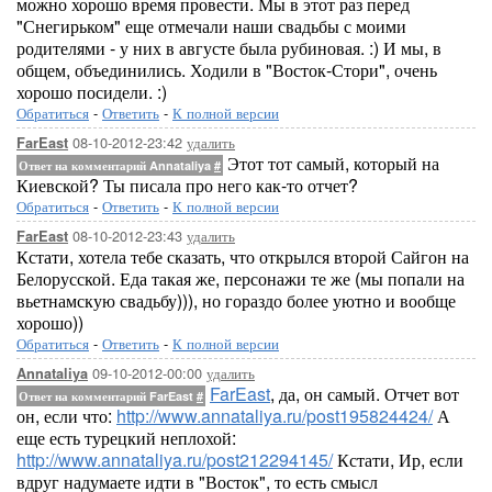
можно хорошо время провести. Мы в этот раз перед
"Снегирьком" еще отмечали наши свадьбы с моими
родителями - у них в августе была рубиновая. :) И мы, в
общем, объединились. Ходили в "Восток-Стори", очень
хорошо посидели. :)
Обратиться
-
Ответить
-
К полной версии
08-10-2012-23:42
удалить
FarEast
Этот тот самый, который на
Ответ на комментарий Annataliya
#
Киевской? Ты писала про него как-то отчет?
Обратиться
-
Ответить
-
К полной версии
08-10-2012-23:43
удалить
FarEast
Кстати, хотела тебе сказать, что открылся второй Сайгон на
Белорусской. Еда такая же, персонажи те же (мы попали на
вьетнамскую свадьбу))), но гораздо более уютно и вообще
хорошо))
Обратиться
-
Ответить
-
К полной версии
09-10-2012-00:00
удалить
Annataliya
FarEast
, да, он самый. Отчет вот
Ответ на комментарий FarEast
#
он, если что:
http://www.annataliya.ru/post195824424/
А
еще есть турецкий неплохой:
http://www.annataliya.ru/post212294145/
Кстати, Ир, если
вдруг надумаете идти в "Восток", то есть смысл