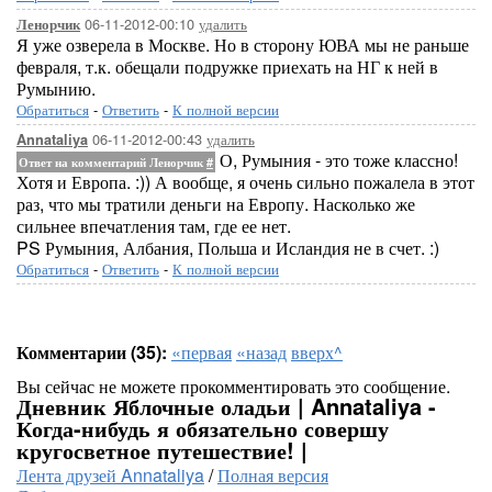
06-11-2012-00:10
удалить
Ленорчик
Я уже озверела в Москве. Но в сторону ЮВА мы не раньше
февраля, т.к. обещали подружке приехать на НГ к ней в
Румынию.
Обратиться
-
Ответить
-
К полной версии
06-11-2012-00:43
удалить
Annataliya
О, Румыния - это тоже классно!
Ответ на комментарий Ленорчик
#
Хотя и Европа. :)) А вообще, я очень сильно пожалела в этот
раз, что мы тратили деньги на Европу. Насколько же
сильнее впечатления там, где ее нет.
PS Румыния, Албания, Польша и Исландия не в счет. :)
Обратиться
-
Ответить
-
К полной версии
Комментарии (35):
«первая
«назад
вверх^
Вы сейчас не можете прокомментировать это сообщение.
Дневник Яблочные оладьи | Annataliya -
Когда-нибудь я обязательно совершу
кругосветное путешествие! |
Лента друзей Annataliya
/
Полная версия