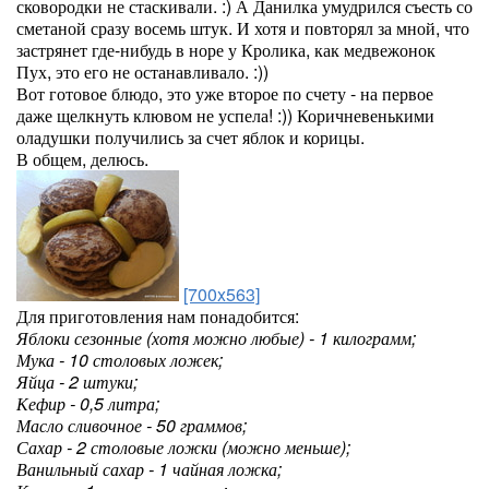
сковородки не стаскивали. :) А Данилка умудрился съесть со
сметаной сразу восемь штук. И хотя и повторял за мной, что
застрянет где-нибудь в норе у Кролика, как медвежонок
Пух, это его не останавливало. :))
Вот готовое блюдо, это уже второе по счету - на первое
даже щелкнуть клювом не успела! :)) Коричневенькими
оладушки получились за счет яблок и корицы.
В общем, делюсь.
[700x563]
Для приготовления нам понадобится:
Яблоки сезонные (хотя можно любые) - 1 килограмм;
Мука - 10 столовых ложек;
Яйца - 2 штуки;
Кефир - 0,5 литра;
Масло сливочное - 50 граммов;
Сахар - 2 столовые ложки (можно меньше);
Ванильный сахар - 1 чайная ложка;