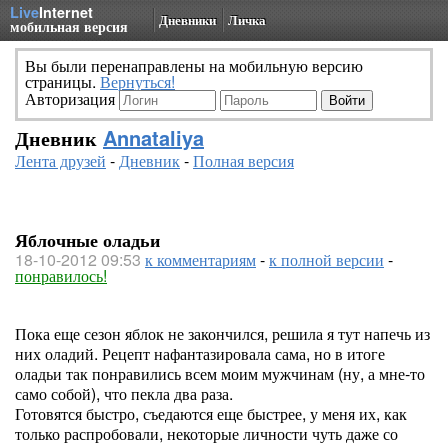
Live
Internet
Дневники
Личка
мобильная версия
Вы были перенаправлены на мобильную версию
страницы.
Вернуться!
Авторизация
Дневник
Annataliya
Лента друзей
-
Дневник
-
Полная версия
Яблочные оладьи
18-10-2012 09:53
к комментариям
-
к полной версии
-
понравилось!
Пока еще сезон яблок не закончился, решила я тут напечь из
них оладий. Рецепт нафантазировала сама, но в итоге
оладьи так понравились всем моим мужчинам (ну, а мне-то
само собой), что пекла два раза.
Готовятся быстро, съедаются еще быстрее, у меня их, как
только распробовали, некоторые личности чуть даже со