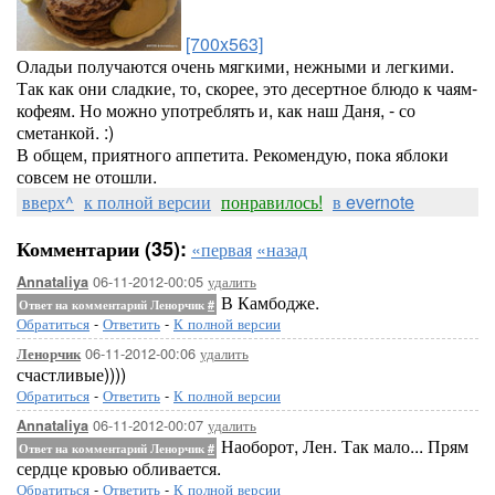
[700x563]
Оладьи получаются очень мягкими, нежными и легкими.
Так как они сладкие, то, скорее, это десертное блюдо к чаям-
кофеям. Но можно употреблять и, как наш Даня, - со
сметанкой. :)
В общем, приятного аппетита. Рекомендую, пока яблоки
совсем не отошли.
вверх^
к полной версии
понравилось!
в evernote
Комментарии (35):
«первая
«назад
06-11-2012-00:05
удалить
Annataliya
В Камбодже.
Ответ на комментарий Ленорчик
#
Обратиться
-
Ответить
-
К полной версии
06-11-2012-00:06
удалить
Ленорчик
счастливые))))
Обратиться
-
Ответить
-
К полной версии
06-11-2012-00:07
удалить
Annataliya
Наоборот, Лен. Так мало... Прям
Ответ на комментарий Ленорчик
#
сердце кровью обливается.
Обратиться
-
Ответить
-
К полной версии