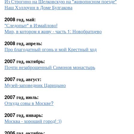
Из Строгино на Щелковскую на "живописном поезде"
Наш Хэллоуин в Доме Булгакова
2008 год, май:
"Следопыт" в Измайлово!
Мир, в котором я живу - часть 1: Новобратцево
2008 год, апрель:
Про благодатный огонь и мой Крестный ход
2007 год, октябрь:
Почти незаброшенный Симонов монастырь
2007 год, август:
Музей-заповедник Царицыно
2007 год, июль:
Откуда совы в Москве?
2007 год, январь:
Москва - хороший город! :))
2006 год, октябрь: