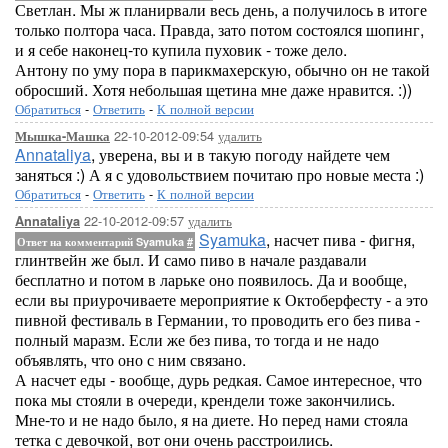
Светлан. Мы ж планирвали весь день, а получилось в итоге
только полтора часа. Правда, зато потом состоялся шопинг,
и я себе наконец-то купила пуховик - тоже дело.
Антону по уму пора в парикмахерскую, обычно он не такой
обросший. Хотя небольшая щетина мне даже нравится. :))
Обратиться
-
Ответить
-
К полной версии
22-10-2012-09:54
удалить
Мышка-Машка
Annataliya
, уверена, вы и в такую погоду найдете чем
заняться :) А я с удовольствием почитаю про новые места :)
Обратиться
-
Ответить
-
К полной версии
22-10-2012-09:57
удалить
Annataliya
Syamuka
, насчет пива - фигня,
Ответ на комментарий Syamuka
#
глинтвейн же был. И само пиво в начале раздавали
бесплатно и потом в ларьке оно появилось. Да и вообще,
если вы приурочиваете мероприятие к Октоберфесту - а это
пивной фестиваль в Германии, то проводить его без пива -
полный маразм. Если же без пива, то тогда и не надо
объявлять, что оно с ним связано.
А насчет еды - вообще, дурь редкая. Самое интересное, что
пока мы стояли в очереди, крендели тоже закончились.
Мне-то и не надо было, я на диете. Но перед нами стояла
тетка с девочкой, вот они очень расстроились.