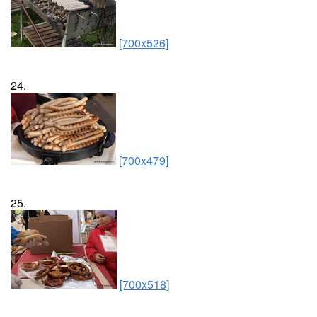
[700x526]
24.
[700x479]
25.
[700x518]