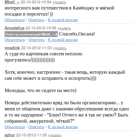
22-10-2012-10:54
удалить
Mbali_--
интересного вам путешествия в Камбоджу и мягкой
посадки в перелетах! ))
Обратиться
-
Ответить
-
К полной версии
22-10-2012-10:56
удалить
Annataliya
Спасибо,Оксана!
Ответ на комментарий Mbali_--
#
Обратиться
-
Ответить
-
К полной версии
22-10-2012-11:03
удалить
nnadink
А судя по картинкам совсем неплохо
прогулялись!)))))))))))))))
Хотя, конечно, настроение - такая вещь, которую каждый
сам себе может и исправить и испортить))))
Молодцы, что не сидите на месте)
Немцы действительно вряд ли были организаторами... у
меня от общения даже с нашими-обрусевшими всегда одно
и то же ощущение - "Блин! Отчего же я так не умею? Быть
собранной, аккуратной, чёткой?"
Обратиться
-
Ответить
-
К полной версии
22-10-2012-11:05
удалить
azhur