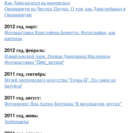
Как Даня катался на монорельсе
Океанариум на Чистых Прудах. О том, как Даня побывал в
Океанариуме
2012 год, март:
Фотовыставка Кристофера Беркетта. Фотографии, как
картины
2012 год, февраль:
Измайловский парк. Первая Данилкина Масленица
Фотовыставка "Geo_метрия"
2011 год, сентябрь:
Музей эротического искусства "Точка-G". По самое не
балуйся!
2011 год, август:
Фотопроект Яна Артюс-Бертрана "6 миллиардов других"
2011 год, июнь:
Зорбонавты