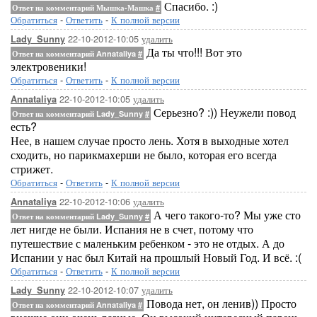
Спасибо. :)
Ответ на комментарий Мышка-Машка
#
Обратиться
-
Ответить
-
К полной версии
22-10-2012-10:05
удалить
Lady_Sunny
Да ты что!!! Вот это
Ответ на комментарий Annataliya
#
электровеники!
Обратиться
-
Ответить
-
К полной версии
22-10-2012-10:05
удалить
Annataliya
Серьезно? :)) Неужели повод
Ответ на комментарий Lady_Sunny
#
есть?
Нее, в нашем случае просто лень. Хотя в выходные хотел
сходить, но парикмахерши не было, которая его всегда
стрижет.
Обратиться
-
Ответить
-
К полной версии
22-10-2012-10:06
удалить
Annataliya
А чего такого-то? Мы уже сто
Ответ на комментарий Lady_Sunny
#
лет нигде не были. Испания не в счет, потому что
путешествие с маленьким ребенком - это не отдых. А до
Испании у нас был Китай на прошлый Новый Год. И всё. :(
Обратиться
-
Ответить
-
К полной версии
22-10-2012-10:07
удалить
Lady_Sunny
Повода нет, он ленив)) Просто
Ответ на комментарий Annataliya
#