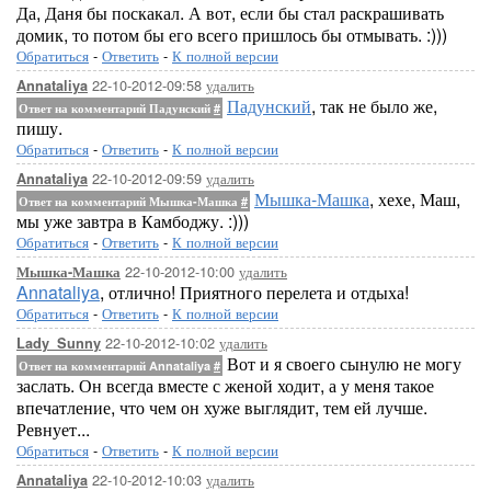
Да, Даня бы поскакал. А вот, если бы стал раскрашивать
домик, то потом бы его всего пришлось бы отмывать. :)))
Обратиться
-
Ответить
-
К полной версии
22-10-2012-09:58
удалить
Annataliya
Падунский
, так не было же,
Ответ на комментарий Падунский
#
пишу.
Обратиться
-
Ответить
-
К полной версии
22-10-2012-09:59
удалить
Annataliya
Мышка-Машка
, хехе, Маш,
Ответ на комментарий Мышка-Машка
#
мы уже завтра в Камбоджу. :)))
Обратиться
-
Ответить
-
К полной версии
22-10-2012-10:00
удалить
Мышка-Машка
Annataliya
, отлично! Приятного перелета и отдыха!
Обратиться
-
Ответить
-
К полной версии
22-10-2012-10:02
удалить
Lady_Sunny
Вот и я своего сынулю не могу
Ответ на комментарий Annataliya
#
заслать. Он всегда вместе с женой ходит, а у меня такое
впечатление, что чем он хуже выглядит, тем ей лучше.
Ревнует...
Обратиться
-
Ответить
-
К полной версии
22-10-2012-10:03
удалить
Annataliya