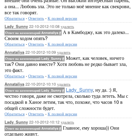
внешне они очень разные. Он высокий интересный парень,
а она... Любовь зла. Это не только моё мнение как свекрови,
все так говорят.
Обратиться
-
Ответить
-
К полной версии
22-10-2012-10:08
удалить
Lady_Sunny
А в Камбоджу, как это далеко...
Ответ на комментарий Annataliya
#
Своим ходом опять?
Обратиться
-
Ответить
-
К полной версии
22-10-2012-10:09
удалить
Annataliya
Может, как человек, ничего
Ответ на комментарий Lady_Sunny
#
так? Они давно вместе? Хотя любовь не редко бывает зла,
это факт.
Обратиться
-
Ответить
-
К полной версии
22-10-2012-10:10
удалить
Annataliya
Lady_Sunny
, ну да. :) Я,
Ответ на комментарий Lady_Sunny
#
честно говоря, даже не смотрела, сколько туда лететь. Мы с
посадкой в Ханое летим, так что, похоже, что часов 10 в
общей сложности будет.
Обратиться
-
Ответить
-
К полной версии
22-10-2012-10:12
удалить
Lady_Sunny
Главное, ему хороша)) Они
Ответ на комментарий Annataliya
#
отдельно живут.