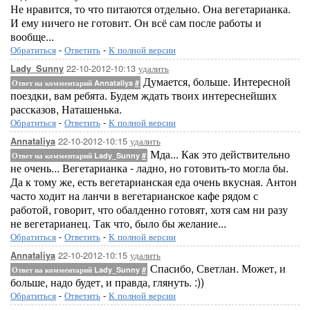
Не нравится, то что питаются отдельно. Она вегетарианка.
И ему ничего не готовит. Он всё сам после работы и
вообще...
Обратиться
-
Ответить
-
К полной версии
22-10-2012-10:13
удалить
Lady_Sunny
Думается, больше. Интересной
Ответ на комментарий Annataliya
#
поездки, вам ребята. Будем ждать твоих интереснейших
рассказов, Наташенька.
Обратиться
-
Ответить
-
К полной версии
22-10-2012-10:15
удалить
Annataliya
Мда... Как это действительно
Ответ на комментарий Lady_Sunny
#
не очень... Вегетарианка - ладно, но готовить-то могла бы.
Да к тому же, есть вегетарианская еда очень вкусная. Антон
часто ходит на ланчи в вегетарианское кафе рядом с
работой, говорит, что обалденно готовят, хотя сам ни разу
не вегетарианец. Так что, было бы желание...
Обратиться
-
Ответить
-
К полной версии
22-10-2012-10:15
удалить
Annataliya
Спасибо, Светлан. Может, и
Ответ на комментарий Lady_Sunny
#
больше, надо будет, и правда, глянуть. :))
Обратиться
-
Ответить
-
К полной версии