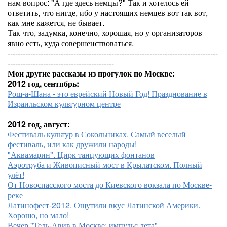
нам вопрос: "А где здесь немцы?" Так и хотелось ей
ответить, что нигде, ибо у настоящих немцев вот так вот,
как мне кажется, не бывает.
Так что, задумка, конечно, хорошая, но у организаторов
явно есть, куда совершенствоваться.
-----------------------------------------------------------------------------------
------------------------------------------
Мои другие рассказы из прогулок по Москве:
2012 год, сентябрь:
Рош-а-Шана - это еврейский Новый Год! Празднование в
Израильском культурном центре
2012 год, август:
Фестиваль культур в Сокольниках. Самый веселый
фестиваль, или как дружили народы!
"Аквамарин". Цирк танцующих фонтанов
Аэротруба и Живописный мост в Крылатском. Полный
улёт!
От Новоспасского моста до Киевского вокзала по Москве-
реке
Латинофест-2012. Ощутили вкус Латинской Америки.
Хорошо, но мало!
Вечер "Тель-Авив в Москве: импульс лета"