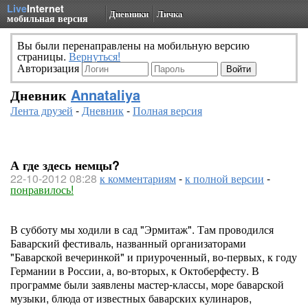
Live
Internet
Дневники
Личка
мобильная версия
Вы были перенаправлены на мобильную версию
страницы.
Вернуться!
Авторизация
Дневник
Annataliya
Лента друзей
-
Дневник
-
Полная версия
А где здесь немцы?
22-10-2012 08:28
к комментариям
-
к полной версии
-
понравилось!
В субботу мы ходили в сад "Эрмитаж". Там проводился
Баварский фестиваль, названный организаторами
"Баварской вечеринкой" и приуроченный, во-первых, к году
Германии в России, а, во-вторых, к Октоберфесту. В
программе были заявлены мастер-классы, море баварской
музыки, блюда от известных баварских кулинаров,