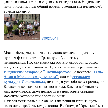
фотовыставка и много еще всего интересного. На деле же
получилась, на наш общий взгляд (а ходили мы вчетвером),
ерунда какая-то.
[700x504]
Может быть, мы, конечно, походив все лето по разным
прочим фестивалям, и "разжирели", а потому и
придираемся. Но, как мне кажется, это наоборот хорошо,
когда есть, с чем сравнить. Ну, и если начать сравнивать с
Индийским базаром
, с
"Латинофестом"
, с вечером
"Тель-
Авив в Москве: импульс лета"
, или с
фестивалем
культур в Сокольниках
, не говоря уже обо всех прочих, то
Баварская вечеринка явно проиграла. Как-то всё уныло у
них получилось, даже несмотря на некоторые светлые
моменты, которые там все-таки были.
Начался фестиваль в 12.00. Мы же решили прийти чуть
попозже и пробыть там до конца. В общем, в "Эрмитаж" мы