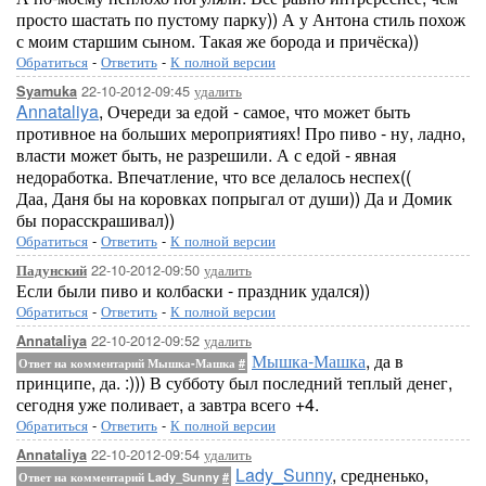
просто шастать по пустому парку)) А у Антона стиль похож
с моим старшим сыном. Такая же борода и причёска))
Обратиться
-
Ответить
-
К полной версии
22-10-2012-09:45
удалить
Syamuka
Annataliya
, Очереди за едой - самое, что может быть
противное на больших мероприятиях! Про пиво - ну, ладно,
власти может быть, не разрешили. А с едой - явная
недоработка. Впечатление, что все делалось неспех((
Даа, Даня бы на коровках попрыгал от души)) Да и Домик
бы порасскрашивал))
Обратиться
-
Ответить
-
К полной версии
22-10-2012-09:50
удалить
Падунский
Если были пиво и колбаски - праздник удался))
Обратиться
-
Ответить
-
К полной версии
22-10-2012-09:52
удалить
Annataliya
Мышка-Машка
, да в
Ответ на комментарий Мышка-Машка
#
принципе, да. :))) В субботу был последний теплый денег,
сегодня уже поливает, а завтра всего +4.
Обратиться
-
Ответить
-
К полной версии
22-10-2012-09:54
удалить
Annataliya
Lady_Sunny
, средненько,
Ответ на комментарий Lady_Sunny
#