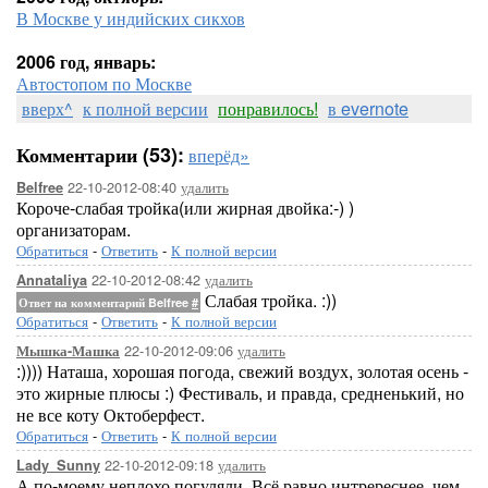
В Москве у индийских сикхов
2006 год, январь:
Автостопом по Москве
вверх^
к полной версии
понравилось!
в evernote
Комментарии (53):
вперёд»
22-10-2012-08:40
удалить
Belfree
Короче-слабая тройка(или жирная двойка:-) )
организаторам.
Обратиться
-
Ответить
-
К полной версии
22-10-2012-08:42
удалить
Annataliya
Слабая тройка. :))
Ответ на комментарий Belfree
#
Обратиться
-
Ответить
-
К полной версии
22-10-2012-09:06
удалить
Мышка-Машка
:)))) Наташа, хорошая погода, свежий воздух, золотая осень -
это жирные плюсы :) Фестиваль, и правда, средненький, но
не все коту Октоберфест.
Обратиться
-
Ответить
-
К полной версии
22-10-2012-09:18
удалить
Lady_Sunny
А по-моему неплохо погуляли. Всё равно интререснее, чем