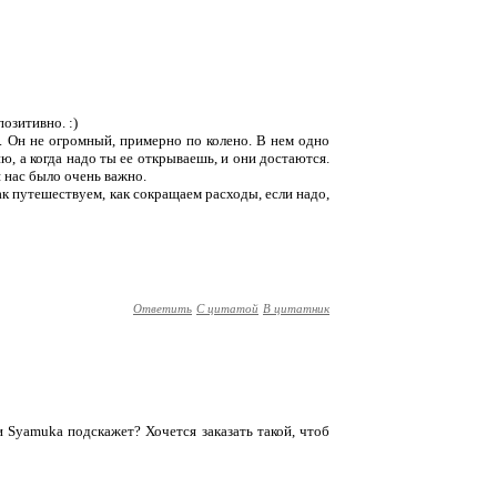
позитивно. :)
. Он не огромный, примерно по колено. В нем одно
, а когда надо ты ее открываешь, и они достаются.
 нас было очень важно.
как путешествуем, как сокращаем расходы, если надо,
Ответить
С цитатой
В цитатник
и Syamuka подскажет? Хочется заказать такой, чтоб