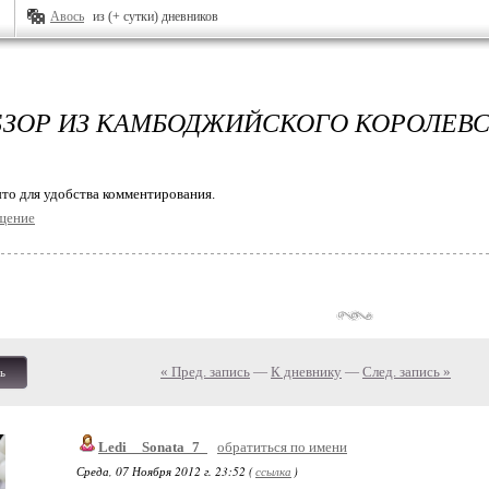
Авось
из (+ сутки) дневников
ЗОР ИЗ КАМБОДЖИЙСКОГО КОРОЛЕВС
то для удобства комментирования.
щение
« Пред. запись
—
К дневнику
—
След. запись »
ь
Ledi__Sonata_7_
обратиться по имени
Среда, 07 Ноября 2012 г. 23:52 (
ссылка
)