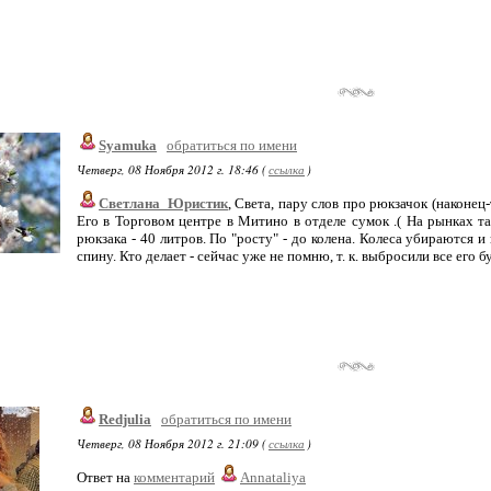
Syamuka
обратиться по имени
Четверг, 08 Ноября 2012 г. 18:46 (
ссылка
)
Светлана_Юристик
, Света, пару слов про рюкзачок (наконе
Его в Торговом центре в Митино в отделе сумок .( На рынках та
рюкзака - 40 литров. По "росту" - до колена. Колеса убираются и
спину. Кто делает - сейчас уже не помню, т. к. выбросили все его б
Redjulia
обратиться по имени
Четверг, 08 Ноября 2012 г. 21:09 (
ссылка
)
Ответ на
комментарий
Annataliya