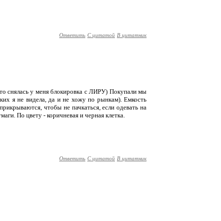
Ответить
С цитатой
В цитатник
ц-то снялась у меня блокировка с ЛИРУ) Покупали мы
ких я не видела, да и не хожу по рынкам). Емкость
 прикрываются, чтобы не пачкаться, если одевать на
умаги. По цвету - коричневая и черная клетка.
Ответить
С цитатой
В цитатник