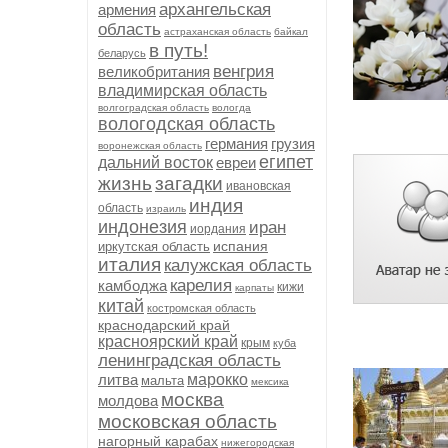
архангельская
армения
область
астраханская область
байкал
в путь!
беларусь
венгрия
великобритания
владимирская область
волгоградская область
вологда
вологодская область
германия
грузия
воронежская область
египет
дальний восток
евреи
жизнь
загадки
ивановская
индия
область
израиль
индонезия
иран
иордания
испания
иркутская область
италия
калужская область
карелия
камбоджа
кижи
карпаты
китай
костромская область
краснодарский край
красноярский край
крым
куба
ленинградская область
литва
марокко
мальта
мексика
москва
молдова
московская область
нагорный карабах
нижегородская