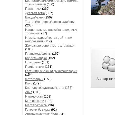
Крепости/замки/монастыри/ кремли/
храмы/мечети
(460)
Памятники
(360)
Детская тема
(307)
Блюда/кухня
(250)
Театры/концерты/фестивали/шоу
(233)
Национальные парки/заповедники/
зоопарки
(217)
Игры/конкурсы/тесты/ рейтинги/
голосования
(214)
Железные дороги/метро/трамваи
(190)
Планы/маршруты
(166)
Корабли/лодки
(162)
Праздники
(161)
Приветствия
(161)
Гостиницы/базы отдыха/санатории
(154)
Фотографии
(150)
Кино
(149)
Книги/путеводители/карты
(138)
Авиа
(106)
Народности
(103)
Мои истории
(102)
Мастер-классы
(96)
Готовим без лука
(91)
Автобусы/автомобили
(84)