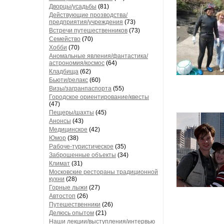
Дворцы/усадьбы
(81)
Действующие прозводства/
предприятия/учреждения
(73)
Встречи путешественников
(73)
Семейство
(70)
Хобби
(70)
Аномальные явления/фантастика/
астрономия/космос
(64)
Кладбища
(62)
Бьюти/релакс
(60)
Визы/загранпаспорта
(55)
Городское ориентирование/квесты
(47)
Пещеры/шахты
(45)
Анонсы
(43)
Медицинское
(42)
Юмор
(38)
Рабоче-туристическое
(35)
Заброшенные объекты
(34)
Климат
(31)
Московские рестораны традиционной
кухни
(28)
Горные лыжи
(27)
Автостоп
(26)
Путешественники
(26)
Делюсь опытом
(21)
Наши лекции/выступления/интервью