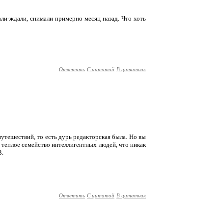
али-ждали, снимали примерно месяц назад. Что хоть
Ответить
С цитатой
В цитатник
тешествий, то есть дурь редакторская была. Но вы
а теплое семейство интеллигентных людей, что никак
В.
Ответить
С цитатой
В цитатник