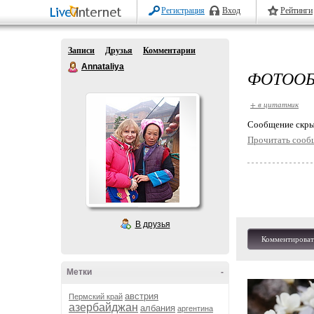
Регистрация
Вход
Рейтинги
Записи
Друзья
Комментарии
Annataliya
ФОТООБ
+ в цитатник
Cообщение скры
Прочитать сооб
В друзья
Комментироват
Метки
-
австрия
Пермский край
азербайджан
албания
аргентина