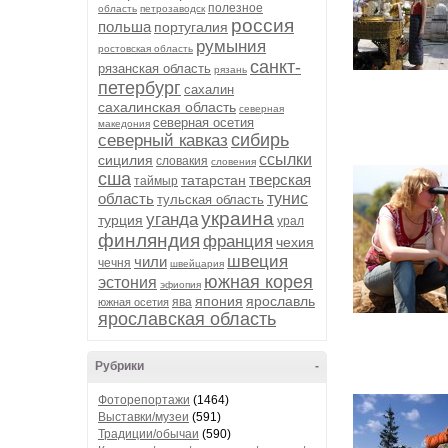
полезное
область
петрозаводск
россия
польша
португалия
румыния
ростовская область
санкт-
рязанская область
рязань
петербург
сахалин
сахалинская область
северная
северная осетия
македония
сибирь
северный кавказ
ссылки
сицилия
словакия
словения
сша
тверская
татарстан
таймыр
область
тунис
тульская область
украина
уганда
турция
урал
финляндия
франция
чехия
швеция
чили
чечня
швейцария
южная корея
эстония
эфиопия
япония
ярославль
ява
южная осетия
ярославская область
Рубрики
-
Фоторепортажи
(1464)
Выставки/музеи
(591)
Традиции/обычаи
(590)