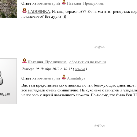
Ответ на
комментарий
Наталия_Прошунина
LADOSHKA
, Наташ, серьезно??? Блин, мы этот репортаж жд
показали-то? Без дури? :))
Наталия_Прошунина
обратиться по имени
Четверг, 08 Ноября 2012 г. 10:31 (
ссылка
)
Ответ на
комментарий
Annataliya
Вас там представили как отвязных почти бомжующих фанатиков пу
все выглядели очень симпатично. На кухоньке с сынулей я увидел
не взалось с идеей навязанного сюжета. По-моему, это было Рен Т