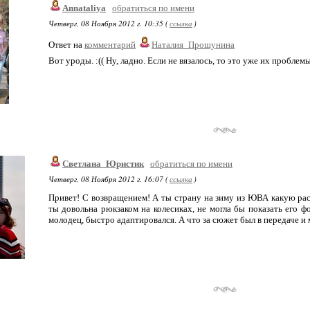
Annataliya
обратиться по имени
Четверг, 08 Ноября 2012 г. 10:35 (
ссылка
)
Ответ на
комментарий
Наталия_Прошунина
Вот уроды. :(( Ну, ладно. Если не вязалось, то это уже их проблемы.
Светлана_Юристик
обратиться по имени
Четверг, 08 Ноября 2012 г. 16:07 (
ссылка
)
Привет! С возвращением! А ты страну на зиму из ЮВА какую ра
ты довольна рюкзаком на колесиках, не могла бы показать его ф
молодец, быстро адаптировался. А что за сюжет был в передаче и