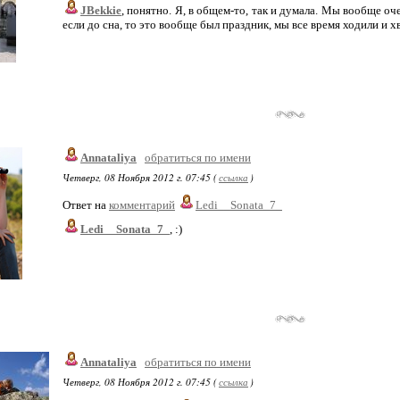
JBekkie
, понятно. Я, в общем-то, так и думала. Мы вообще оч
если до сна, то это вообще был праздник, мы все время ходили и хв
Annataliya
обратиться по имени
Четверг, 08 Ноября 2012 г. 07:45 (
ссылка
)
Ответ на
комментарий
Ledi__Sonata_7_
Ledi__Sonata_7_
, :)
Annataliya
обратиться по имени
Четверг, 08 Ноября 2012 г. 07:45 (
ссылка
)