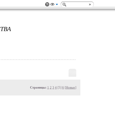
ТВА
Страницы:
1
2
3
4
[5]
6
[
Новые
]