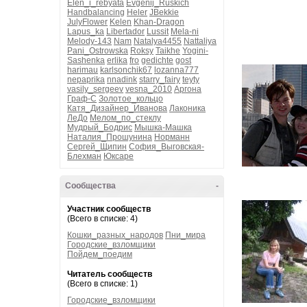
Elen_i_rebyata
Evgenij_Ruskich
Handbalancing
Heler
JBekkie
JulyFlower
Kelen
Khan-Dragon
Lapus_ka
Libertador
Lussit
Mela-ni
Melody-143
Nam
Natalya4455
Nattaliya
Pani_Ostrowska
Roksy
Taikhe
Yogini-
Sashenka
erlika
fro
gedichte
gost
harimau
karlsonchik67
lozanna777
nepaprika
nnadink
starry_fairy
teyty
vasily_sergeev
vesna_2010
Аргона
Граф-С
Золотое_кольцо
Катя_Дизайнер_Иванова
Лаконика
ЛеДо
Мелом_по_стеклу
Мудрый_Бодрис
Мышка-Машка
Наталия_Прошунина
Норманн
Сергей_Щипин
София_Выговская-
Блехман
Юксаре
Сообщества
-
Участник сообществ
(Всего в списке: 4)
Кошки_разных_народов
Пни_мира
Городские_взломщики
Пойдем_поедим
Читатель сообществ
(Всего в списке: 1)
Городские_взломщики