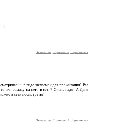
 :(
Ответить
С цитатой
В цитатник
ссматриваешь в виде желаемой для проживания? Раз
ото или ссылку на него в сети? Очень надо! А Даня
 можно в сети посмотреть?
Ответить
С цитатой
В цитатник