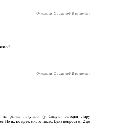
Ответить
С цитатой
В цитатник
виями?
Ответить
С цитатой
В цитатник
го на рынке покупали (у Сямуки сегодня Лиру
ет. Но их по идее, много таких. Цена вопроса от 2 до