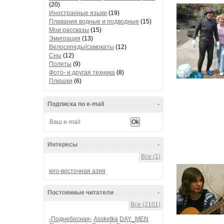
(20)
Иностранные языки
(19)
Плавания водные и подводные
(15)
Мои рассказы
(15)
Эмиграция
(13)
Велосипеды/самокаты
(12)
Сны
(12)
Полеты
(9)
Фото- и другая техника
(8)
Плюшки
(6)
Подписка по e-mail
-
Интересы
-
Все (1)
юго-восточная азия
Постоянные читатели
-
Все (2101)
-Поднебесная-
Assketka
DAY_MEN