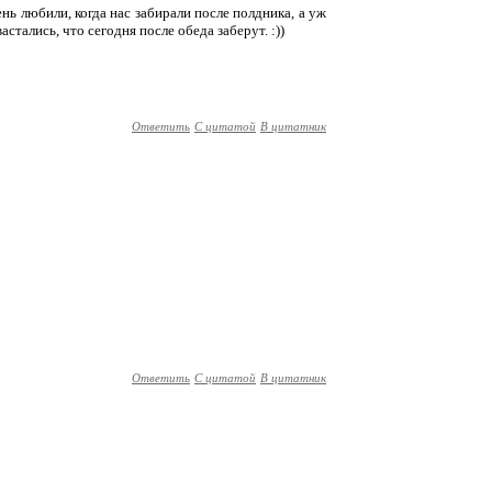
ень любили, когда нас забирали после полдника, а уж
астались, что сегодня после обеда заберут. :))
Ответить
С цитатой
В цитатник
Ответить
С цитатой
В цитатник