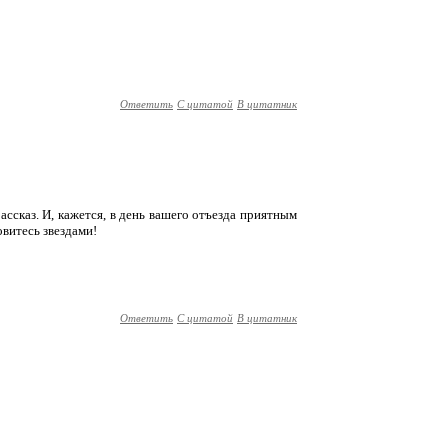
Ответить
С цитатой
В цитатник
ссказ. И, кажется, в день вашего отъезда приятным
витесь звездами!
Ответить
С цитатой
В цитатник