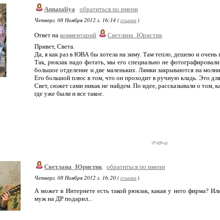
Annataliya
обратиться по имени
Четверг, 08 Ноября 2012 г. 16:14 (
ссылка
)
Ответ на
комментарий
Светлана_Юристик
Привет, Света.
Да, я как раз в ЮВА бы хотела на зиму. Там тепло, дешево и очень 
Так, рюкзак надо фотать, мы его специально не фотографировали
большое отделение и две маленьких. Лямки закрываются на молнию
Его большой плюс в том, что он проходит в ручную кладь. Это для
Свет, сюжет сами никак не найдем. По идее, рассказывали о том, 
где уже были и все такое.
Светлана_Юристик
обратиться по имени
Четверг, 08 Ноября 2012 г. 16:20 (
ссылка
)
А может в Интернете есть такой рюкзак, какая у него фирма? Ил
муж на ДР подарил...