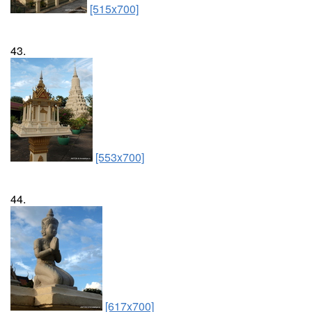
[515x700]
43.
[553x700]
44.
[617x700]