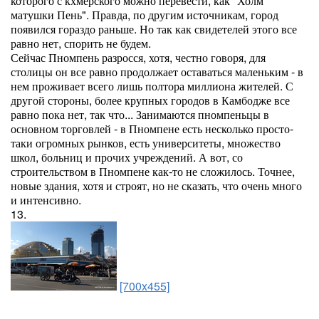
которого с кхмерского можно перевести, как "Холм
матушки Пень". Правда, по другим источникам, город
появился гораздо раньше. Но так как свидетелей этого все
равно нет, спорить не будем.
Сейчас Пномпень разросся, хотя, честно говоря, для
столицы он все равно продолжает оставаться маленьким - в
нем проживает всего лишь полтора миллиона жителей. С
другой стороны, более крупных городов в Камбодже все
равно пока нет, так что... Занимаются пномпеньцы в
основном торговлей - в Пномпене есть несколько просто-
таки огромных рынков, есть университеты, множество
школ, больниц и прочих учреждений. А вот, со
строительством в Пномпене как-то не сложилось. Точнее,
новые здания, хотя и строят, но не сказать, что очень много
и интенсивно.
13.
[700x455]