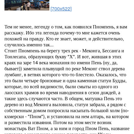
[700x522]
Тем не менее, легенду о том, как появился Пномпень, я вам
расскажу. Ибо эта легенда почему-то мне кажется очень
похожей на правду. Кто ее знает, может, и действительно,
случилось именно так...
Стоит Пномпень на берегу трех рек - Меконга, Бессанга и
Тонлесапа, образующих букву "Х". И вот, жившая в этих
краях на заре 14 века монахиня по имени Пень (ну, да,
бывает)) заметила плывущий по реке Меконг ствол дерева
лумбанг, в ветвях которого что-то блестело. Оказалось, что
это были четыре бронзовые и одна каменная статуи Будды,
которые, по всей видимости, были смыты из одного из
лаосских храмов во время наводнения в сезон дождей, а
такие здесь случаются часто. В общем, матушка Пень это
дерево из вод Меконга выловила, статуи забрала, а рядом с
собственным домом попросила насыпать большой холм (по-
кхмерски - "Пном"), и установила на нем алтарь, на котором
и разместила изваяния. Потом на этом месте возник
монастырь Ват Пном, а за ним и город Пном Пень, название