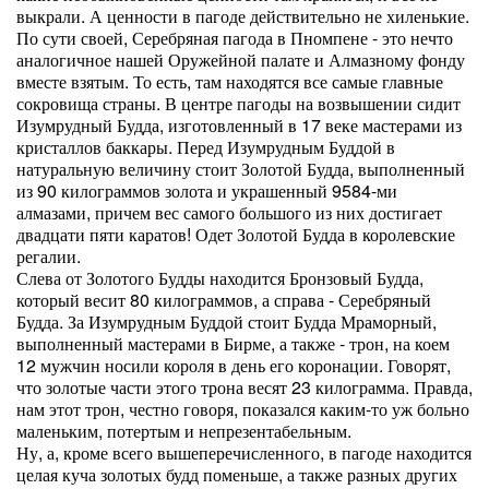
выкрали. А ценности в пагоде действительно не хиленькие.
По сути своей, Серебряная пагода в Пномпене - это нечто
аналогичное нашей Оружейной палате и Алмазному фонду
вместе взятым. То есть, там находятся все самые главные
сокровища страны. В центре пагоды на возвышении сидит
Изумрудный Будда, изготовленный в 17 веке мастерами из
кристаллов баккары. Перед Изумрудным Буддой в
натуральную величину стоит Золотой Будда, выполненный
из 90 килограммов золота и украшенный 9584-ми
алмазами, причем вес самого большого из них достигает
двадцати пяти каратов! Одет Золотой Будда в королевские
регалии.
Слева от Золотого Будды находится Бронзовый Будда,
который весит 80 килограммов, а справа - Серебряный
Будда. За Изумрудным Буддой стоит Будда Мраморный,
выполненный мастерами в Бирме, а также - трон, на коем
12 мужчин носили короля в день его коронации. Говорят,
что золотые части этого трона весят 23 килограмма. Правда,
нам этот трон, честно говоря, показался каким-то уж больно
маленьким, потертым и непрезентабельным.
Ну, а, кроме всего вышеперечисленного, в пагоде находится
целая куча золотых будд поменьше, а также разных других