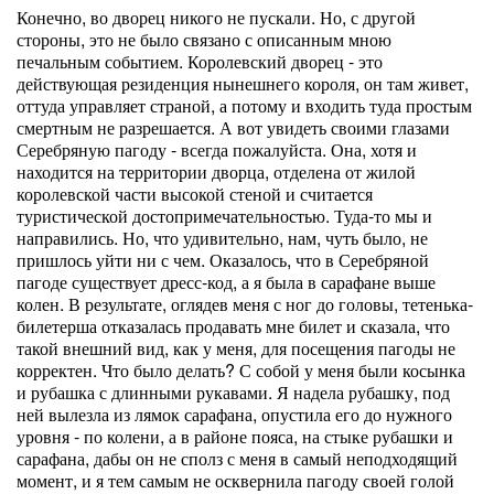
Конечно, во дворец никого не пускали. Но, с другой
стороны, это не было связано с описанным мною
печальным событием. Королевский дворец - это
действующая резиденция нынешнего короля, он там живет,
оттуда управляет страной, а потому и входить туда простым
смертным не разрешается. А вот увидеть своими глазами
Серебряную пагоду - всегда пожалуйста. Она, хотя и
находится на территории дворца, отделена от жилой
королевской части высокой стеной и считается
туристической достопримечательностью. Туда-то мы и
направились. Но, что удивительно, нам, чуть было, не
пришлось уйти ни с чем. Оказалось, что в Серебряной
пагоде существует дресс-код, а я была в сарафане выше
колен. В результате, оглядев меня с ног до головы, тетенька-
билетерша отказалась продавать мне билет и сказала, что
такой внешний вид, как у меня, для посещения пагоды не
корректен. Что было делать? С собой у меня были косынка
и рубашка с длинными рукавами. Я надела рубашку, под
ней вылезла из лямок сарафана, опустила его до нужного
уровня - по колени, а в районе пояса, на стыке рубашки и
сарафана, дабы он не сполз с меня в самый неподходящий
момент, и я тем самым не осквернила пагоду своей голой