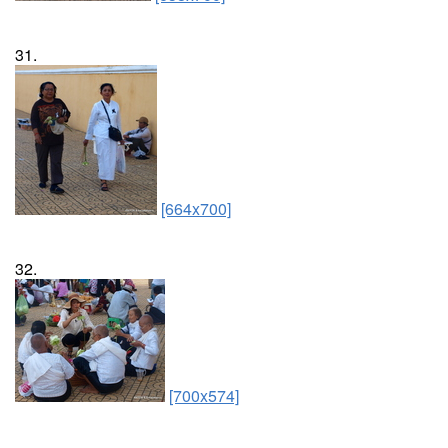
31.
[664x700]
32.
[700x574]