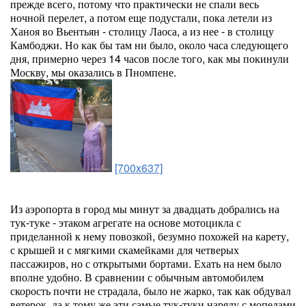
прежде всего, потому что практически не спали весь
ночной перелет, а потом еще подустали, пока летели из
Ханоя во Вьентьян - столицу Лаоса, а из нее - в столицу
Камбоджи. Но как бы там ни было, около часа следующего
дня, примерно через 14 часов после того, как мы покинули
Москву, мы оказались в Пномпене.
[700x637]
Из аэропорта в город мы минут за двадцать добрались на
тук-туке - этаком агрегате на основе мотоцикла с
приделанной к нему повозкой, безумно похожей на карету,
с крышей и с мягкими скамейками для четверых
пассажиров, но с открытыми бортами. Ехать на нем было
вполне удобно. В сравнении с обычным автомобилем
скорость почти не страдала, было не жарко, так как обдувал
ветерок, да к тому же эти самые тук-туки наряду с мопедами