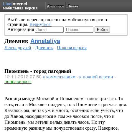
Live
Internet
Дневники
Личка
мобильная версия
Вы были перенаправлены на мобильную версию
страницы.
Вернуться!
Авторизация
Дневник
Annataliya
Лента друзей
-
Дневник
-
Полная версия
Пномпень - город пагодный
12-11-2012 07:50
к комментариям
-
к полной версии
-
понравилось!
Разница между Москвой и Пномпенем - плюс три часа. То
есть, если в Москве - полдень, то в Пномпене - три часа дня.
Казалось бы, не так уж и много, особенно если учесть, что
до Ханоя, находящегося в том же часовом поясе, что и
Пномпень, мы летели целых девять часов. Но эту
временную разницу мы почувствовали сразу. Наверное,