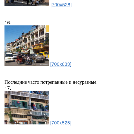
[700x528]
16.
[700x633]
Последние часто потрепанные и несуразные.
17.
[700x525]