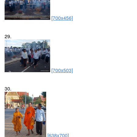
[700x456]
29.
[700x503]
30.
[638x700]