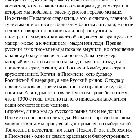
достается, хотя в сравнении со столицами других стран, в
которых мы побывали, здесь туристов гораздо меньше.
Но жители Пномпеня стараются, а это, я считаю, главное. К
туристам они относятся более чем благожелательно, многие
неплохо говорят по-английски и по-французски, к
иностранным мужчинам часто обращаются на французские
манер - месье, а к женщинам - мадам или леди. Правда,
русский язык пномьпеньцы пока не выучили, но отношение
к нашему брату тоже очень хорошее. Даже туктукер,
который вез нас из аэропорта, когда выяснил, откуда мы
прилетели, сразу заявил, что Россия и Камбоджа - страны
дружественные. Кстати, в Пномпене, есть бульвар
Российской Федерации, а еще Русский рынок. Откуда у
проспекта взялось такое название, не спрашивайте, я без
понятия. А вот, рынок назвали Русским вроде бы потому,
что в 1990-е годы именно на него приезжали закупаться
наши отечественные челноки.
Впрочем, лично мы до Русского рынка так и не дошли.
Плохие из нас шопоголики, да. Но зато с гораздо большим
удовольствием мы прогулялись, к примеру, по набережной
Тонлесапа и встретили там закат. Пожалуй, эта набережная
в Пномпене - одно из самых красивых и благоустроенных