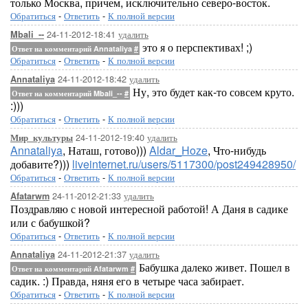
только Москва, причем, исключительно северо-восток.
Обратиться
-
Ответить
-
К полной версии
24-11-2012-18:41
удалить
Mbali_--
это я о перспективах! ;)
Ответ на комментарий Annataliya
#
Обратиться
-
Ответить
-
К полной версии
24-11-2012-18:42
удалить
Annataliya
Ну, это будет как-то совсем круто.
Ответ на комментарий Mbali_--
#
:)))
Обратиться
-
Ответить
-
К полной версии
24-11-2012-19:40
удалить
Мир_культуры
Annataliya
, Наташ, готово)))
Aldar_Hoze
, Что-нибудь
добавите?)))
liveinternet.ru/users/5117300/post249428950/
Обратиться
-
Ответить
-
К полной версии
24-11-2012-21:33
удалить
Afatarwm
Поздравляю с новой интересной работой! А Даня в садике
или с бабушкой?
Обратиться
-
Ответить
-
К полной версии
24-11-2012-21:37
удалить
Annataliya
Бабушка далеко живет. Пошел в
Ответ на комментарий Afatarwm
#
садик. :) Правда, няня его в четыре часа забирает.
Обратиться
-
Ответить
-
К полной версии