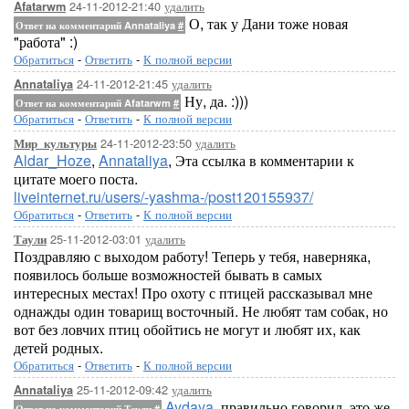
24-11-2012-21:40
удалить
Afatarwm
О, так у Дани тоже новая
Ответ на комментарий Annataliya
#
"работа" :)
Обратиться
-
Ответить
-
К полной версии
24-11-2012-21:45
удалить
Annataliya
Ну, да. :)))
Ответ на комментарий Afatarwm
#
Обратиться
-
Ответить
-
К полной версии
24-11-2012-23:50
удалить
Мир_культуры
Aldar_Hoze
,
Annataliya
, Эта ссылка в комментарии к
цитате моего поста.
liveinternet.ru/users/-yashma-/post120155937/
Обратиться
-
Ответить
-
К полной версии
25-11-2012-03:01
удалить
Таули
Поздравляю с выходом работу! Теперь у тебя, наверняка,
появилось больше возможностей бывать в самых
интересных местах! Про охоту с птицей рассказывал мне
однажды один товарищ восточный. Не любят там собак, но
вот без ловчих птиц обойтись не могут и любят их, как
детей родных.
Обратиться
-
Ответить
-
К полной версии
25-11-2012-09:42
удалить
Annataliya
Aydaya
, правильно говорил, это же
Ответ на комментарий Таули
#