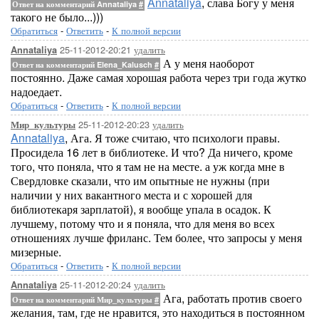
Annataliya
, слава Богу у меня
Ответ на комментарий Annataliya
#
такого не было...)))
Обратиться
-
Ответить
-
К полной версии
25-11-2012-20:21
удалить
Annataliya
А у меня наоборот
Ответ на комментарий Elena_Kalusch
#
постоянно. Даже самая хорошая работа через три года жутко
надоедает.
Обратиться
-
Ответить
-
К полной версии
25-11-2012-20:23
удалить
Мир_культуры
Annataliya
, Ага. Я тоже считаю, что психологи правы.
Просидела 16 лет в библиотеке. И что? Да ничего, кроме
того, что поняла, что я там не на месте. а уж когда мне в
Свердловке сказали, что им опытные не нужны (при
наличии у них вакантного места и с хорошей для
библиотекаря зарплатой), я вообще упала в осадок. К
лучшему, потому что и я поняла, что для меня во всех
отношениях лучше фриланс. Тем более, что запросы у меня
мизерные.
Обратиться
-
Ответить
-
К полной версии
25-11-2012-20:24
удалить
Annataliya
Ага, работать против своего
Ответ на комментарий Мир_культуры
#
желания, там, где не нравится, это находиться в постоянном