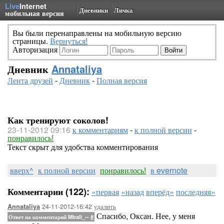
Live
Internet
Дневники
Личка
мобильная версия
Вы были перенаправлены на мобильную версию
страницы.
Вернуться!
Авторизация
Дневник
Annataliya
Лента друзей
-
Дневник
-
Полная версия
Как тренируют соколов!
23-11-2012 09:16
к комментариям
-
к полной версии
-
понравилось!
Текст скрыт для удобства комментирования
вверх^
к полной версии
понравилось!
в evernote
Комментарии (122):
«первая
«назад
вперёд»
последняя»
24-11-2012-16:42
удалить
Annataliya
Спасибо, Оксан. Нее, у меня
Ответ на комментарий Mbali_--
#