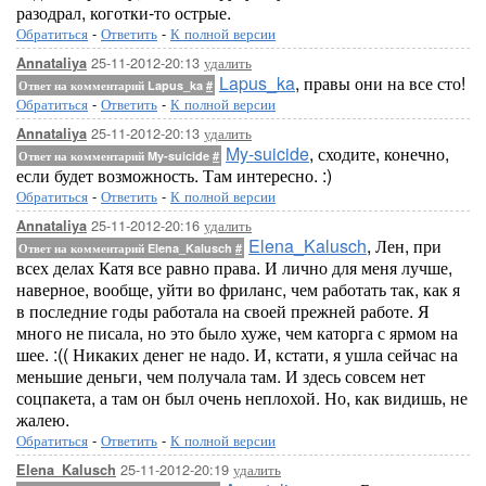
разодрал, коготки-то острые.
Обратиться
-
Ответить
-
К полной версии
25-11-2012-20:13
удалить
Annataliya
Lapus_ka
, правы они на все сто!
Ответ на комментарий Lapus_ka
#
Обратиться
-
Ответить
-
К полной версии
25-11-2012-20:13
удалить
Annataliya
My-suicide
, сходите, конечно,
Ответ на комментарий My-suicide
#
если будет возможность. Там интересно. :)
Обратиться
-
Ответить
-
К полной версии
25-11-2012-20:16
удалить
Annataliya
Elena_Kalusch
, Лен, при
Ответ на комментарий Elena_Kalusch
#
всех делах Катя все равно права. И лично для меня лучше,
наверное, вообще, уйти во фриланс, чем работать так, как я
в последние годы работала на своей прежней работе. Я
много не писала, но это было хуже, чем каторга с ярмом на
шее. :(( Никаких денег не надо. И, кстати, я ушла сейчас на
меньшие деньги, чем получала там. И здесь совсем нет
соцпакета, а там он был очень неплохой. Но, как видишь, не
жалею.
Обратиться
-
Ответить
-
К полной версии
25-11-2012-20:19
удалить
Elena_Kalusch