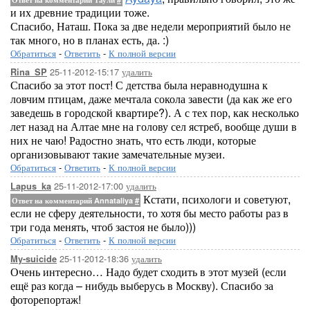
и их древние традиции тоже.
Спасибо, Наташ. Пока за две недели мероприятий было не
так много, но в планах есть, да. :)
Обратиться
-
Ответить
-
К полной версии
25-11-2012-15:17
удалить
Rina_SP
Спасибо за этот пост! С детства была неравнодушна к
ловчим птицам, даже мечтала сокола завести (да как же его
заведешь в городской квартире?). А с тех пор, как несколько
лет назад на Алтае мне на голову сел ястреб, вообще души в
них не чаю! Радостно знать, что есть люди, которые
организовывают такие замечательные музеи.
Обратиться
-
Ответить
-
К полной версии
25-11-2012-17:00
удалить
Lapus_ka
Кстати, психологи и советуют,
Ответ на комментарий Annataliya
#
если не сферу деятельности, то хотя бы место работы раз в
три года менять, чтоб застоя не было)))
Обратиться
-
Ответить
-
К полной версии
25-11-2012-18:36
удалить
My-suicide
Очень интересно… Надо будет сходить в этот музей (если
ещё раз когда – нибудь выберусь в Москву). Спасибо за
фоторепортаж!