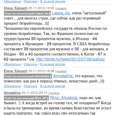
Обратиться
-
Ответить
-
К полной версии
25-11-2012-19:33
удалить
Elena_Kalusch
Lapus_ka
, очень "актуальный"
Ответ на комментарий Lapus_ka
#
совет... для многих стран, где сейчас как раз огромный
процент безработицы...(((
"Большинство европейских государств обошли Россию по
уровню безработицы. Так, во Франции полностью не
трудоустроены 30 процентов мужчин, в Италии - 44
процента, в Ирландии - 29 процентов. В США безработица
составляет 39 процентов для мужчин и 30 - для женщин, в
Индии - 50 и 43 процента соответственно, в Китае - 67 и
62 процента." см.
http://lenta.ru/news/2012/07/06/gallup/
Обратиться
-
Ответить
-
К полной версии
25-11-2012-19:38
удалить
Elena_Kalusch
Annataliya
, это хорошо, что
Ответ на комментарий Annataliya
#
повеселее, как раз в период тёмных, ненастных дней...)))
Обратиться
-
Ответить
-
К полной версии
25-11-2012-20:13
удалить
Annataliya
Rina_Alpatova
, надо же, как
Ответ на комментарий Rina_SP
#
бывает. :) А когда ястреб на голову сел, не поцарапал? Когда
я была на тренировке, во время съемки Константин не успел
надеть перчатку, так сокол руку ему нехиленько так