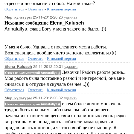
стрессе и несогласии с собой. На кой такое?
Обратиться
-
Ответить
-
К полной версии
25-11-2012-20:26
удалить
Мир_культуры
Исходное сообщение Elena_Kalusch
Annataliya, слава Богу у меня такого не было...)))
У меня было. Удирала с последнего места работы.
Возненавидела вообще чисто женские коллективы.((((
Обратиться
-
Ответить
-
К полной версии
25-11-2012-20:31
удалить
Elena_Kalusch
Девочки! Работа работе рознь...
Ответ на комментарий Annataliya
#
Моя работа была постоянно разной и интересной, она мне
снилась и в отпуске я скучала без неё...)))
Обратиться
-
Ответить
-
К полной версии
25-11-2012-20:32
удалить
Мир_культуры
и тем более лично мне очень
Ответ на комментарий Annataliya
#
трудно быть под чьим-либо началом. ибо хорошего
начальника. понимающего своих подчиннных очень редко
встретишь. мне попадались любители командовать и
придавливать к ногтю, а я этого вообще не выношу. Я
вообще очень плохо поддаюсь контролю. Да, понимаю, что