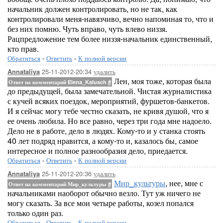
начальник должен контролировать, но не так, как
контролировали меня-навязчиво, вечно напоминая то, что и
без них помню. Чуть вправо, чуть влево низзя.
Рацпредложение тем более низзя-начальник единственный,
кто прав.
Обратиться
-
Ответить
-
К полной версии
25-11-2012-20:34
удалить
Annataliya
Лен, моя тоже, которая была
Ответ на комментарий Elena_Kalusch
#
до предыдущей, была замечательной. Чистая журналистика
с кучей всяких поездок, мероприятий, фуршетов-банкетов.
И я сейчас могу тебе честно сказать, не кривя душой, что я
ее очень любила. Но все равно, через три года мне надоело.
Дело не в работе, дело в людях. Кому-то и у станка стоять
40 лет подряд нравится, а кому-то и, казалось бы, самое
интересное и полное разнообразия дело, приедается.
Обратиться
-
Ответить
-
К полной версии
25-11-2012-20:36
удалить
Annataliya
Мир_культуры
, нее, мне с
Ответ на комментарий Мир_культуры
#
начальниками наоборот обычно везло. Тут уж ничего не
могу сказать. За все мои четыре работы, козел попался
только один раз.
Обратиться
-
Ответить
-
К полной версии