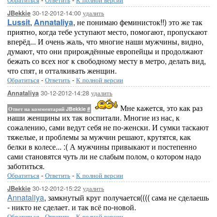
30-12-2012-14:00
удалить
JBekkie
Lussit
,
Annataliya
, не понимаю феминисток!!) это же так
приятно, когда тебе уступают место, помогают, пропускают
вперёд... И очень жаль, что многие наши мужчины, видно,
думают, что они прирождённые европейцы и продолжают
бежать со всех ног к свободному месту в метро, делать вид,
что спят, и отталкивать женщин.
Обратиться
-
Ответить
-
К полной версии
30-12-2012-14:28
удалить
Annataliya
Мне кажется, это как раз
Ответ на комментарий JBekkie
#
наши женщины их так воспитали. Многие из нас, к
сожалению, сами ведут себя не по-женски. И сумки таскают
тяжелые, и проблемы за мужчин решают, крутятся, как
белки в колесе... :( А мужчины привыкают и постепенно
сами становятся чуть ли не слабым полом, о котором надо
заботиться.
Обратиться
-
Ответить
-
К полной версии
30-12-2012-15:22
удалить
JBekkie
Annataliya
, замкнутый круг получается(((( сама не сделаешь
- никто не сделает. и так всё по-новой.
Обратиться
-
Ответить
-
К полной версии