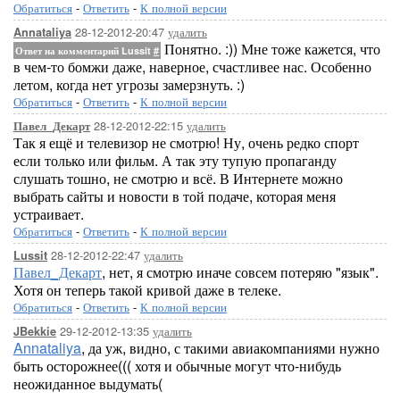
Обратиться
-
Ответить
-
К полной версии
28-12-2012-20:47
удалить
Annataliya
Понятно. :)) Мне тоже кажется, что
Ответ на комментарий Lussit
#
в чем-то бомжи даже, наверное, счастливее нас. Особенно
летом, когда нет угрозы замерзнуть. :)
Обратиться
-
Ответить
-
К полной версии
28-12-2012-22:15
удалить
Павел_Декарт
Так я ещё и телевизор не смотрю! Ну, очень редко спорт
если только или фильм. А так эту тупую пропаганду
слушать тошно, не смотрю и всё. В Интернете можно
выбрать сайты и новости в той подаче, которая меня
устраивает.
Обратиться
-
Ответить
-
К полной версии
28-12-2012-22:47
удалить
Lussit
Павел_Декарт
, нет, я смотрю иначе совсем потеряю "язык".
Хотя он теперь такой кривой даже в телеке.
Обратиться
-
Ответить
-
К полной версии
29-12-2012-13:35
удалить
JBekkie
Annataliya
, да уж, видно, с такими авиакомпаниями нужно
быть осторожнее((( хотя и обычные могут что-нибудь
неожиданное выдумать(