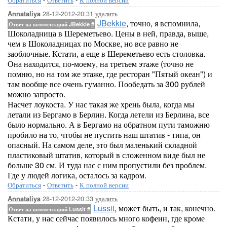
28-12-2012-20:31
удалить
Annataliya
JBekkie
, точно, я вспомнила,
Ответ на комментарий JBekkie
#
Шоколадница в Шереметьево. Цены в ней, правда, выше,
чем в Шоколадницах по Москве, но все равно не
заоблочные. Кстати, а еще в Шереметьево есть столовка.
Она находится, по-моему, на третьем этаже (точно не
помню, но на том же этаже, где ресторан "Пятый океан") и
там вообще все очень гуманно. Пообедать за 300 рублей
можно запросто.
Насчет лоукоста. У нас такая же хрень была, когда мы
летали из Бергамо в Берлин. Когда летели из Берлина, все
было нормально. А в Бергамо на обратном пути таможню
пробило на то, чтобы не пустить наш штатив - типа, он
опасный. На самом деле, это был маленький складной
пластиковый штатив, который в сложенном виде был не
больше 30 см. И туда нас с ним пропустили без проблем.
Где у людей логика, осталось за кадром.
Обратиться
-
Ответить
-
К полной версии
28-12-2012-20:33
удалить
Annataliya
Lussit
, может быть, и так, конечно.
Ответ на комментарий Lussit
#
Кстати, у нас сейчас появилось много кофеин, где кроме