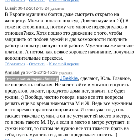
30-12-2012-15:24
удалить
Lussit
В Европе мужчины боятся даже смотреть открыто на
женщину. Можно попасть под суд. Довели мужчин :-))) Я
тоже не сторонница, потому что многое перевернулось в
отношен7иях. Хотя пошло это движение с того, чтобы
защищить от побоев мужей и для возможности получить
работу и оплату равную этой работе. Мужчинам же меньше
платили. А потом, как всякое хорошее начинание, получило
дополнительные перекосы.
Обратиться
-
Ответить
-
К полной версии
30-12-2012-15:29
удалить
Annataliya
JBekkie
, сделают, Юль. Главное,
Ответ на комментарий JBekkie
#
не опережать события. Не хочет зайти в магазин и купить
продуктов, значит, продуктов дома нет, значит, не будет
ужина. :) Вообще, честно говоря, надо все эти вопросы
решать еще во время знакомства М и Ж. Ведь все мужчины
в это время стараются понравится. И если уже тогда она
таскает тяжелые сумки, а он не уступает ей место в метро,
то в пень такого М. Ну, а если и место в метро уступает, и
сумки носит, то потом не нужно все эти тяжести брать на
себя, пусть мужчина и дальше продолжает носить. :)