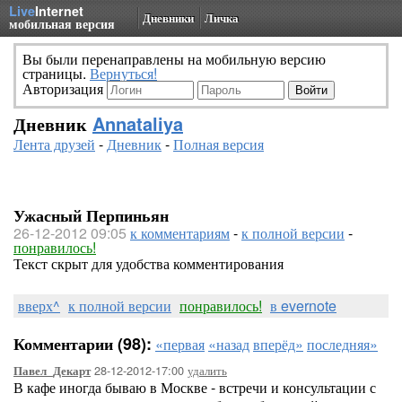
Live
Internet
Дневники
Личка
мобильная версия
Вы были перенаправлены на мобильную версию
страницы.
Вернуться!
Авторизация
Дневник
Annataliya
Лента друзей
-
Дневник
-
Полная версия
Ужасный Перпиньян
26-12-2012 09:05
к комментариям
-
к полной версии
-
понравилось!
Текст скрыт для удобства комментирования
вверх^
к полной версии
понравилось!
в evernote
Комментарии (98):
«первая
«назад
вперёд»
последняя»
28-12-2012-17:00
удалить
Павел_Декарт
В кафе иногда бываю в Москве - встречи и консультации с