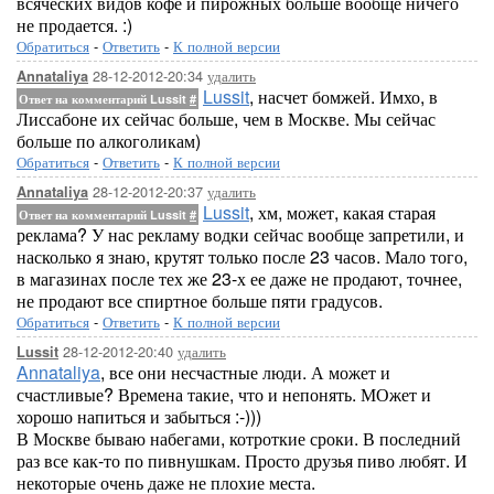
всяческих видов кофе и пирожных больше вообще ничего
не продается. :)
Обратиться
-
Ответить
-
К полной версии
28-12-2012-20:34
удалить
Annataliya
Lussit
, насчет бомжей. Имхо, в
Ответ на комментарий Lussit
#
Лиссабоне их сейчас больше, чем в Москве. Мы сейчас
больше по алкоголикам)
Обратиться
-
Ответить
-
К полной версии
28-12-2012-20:37
удалить
Annataliya
Lussit
, хм, может, какая старая
Ответ на комментарий Lussit
#
реклама? У нас рекламу водки сейчас вообще запретили, и
насколько я знаю, крутят только после 23 часов. Мало того,
в магазинах после тех же 23-х ее даже не продают, точнее,
не продают все спиртное больше пяти градусов.
Обратиться
-
Ответить
-
К полной версии
28-12-2012-20:40
удалить
Lussit
Annataliya
, все они несчастные люди. А может и
счастливые? Времена такие, что и непонять. МОжет и
хорошо напиться и забыться :-)))
В Москве бываю набегами, котроткие сроки. В последний
раз все как-то по пивнушкам. Просто друзья пиво любят. И
некоторые очень даже не плохие места.