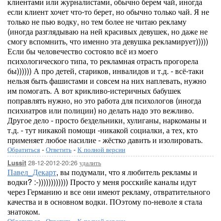
клиентами или журналистами, обычно берем чай, иногда
если клиент хочет что-то берет, но обычно только чай. Я не
только не пью водку, но тем более не читаю рекламу
(иногда разглядываю на ней красивых девушек, но даже не
смогу вспомнить, что именно эта девушка рекламирует)))))
Если бы человечество состояло всё из моего
психологического типа, то рекламная отрасть прогорела
бы)))))) А про детей, стариков, инвалидов и т.д. - всё-таки
нельзя быть фашистами и совсем на них наплевать, нужно
им помогать. А вот крикливо-истеричных бабушек
поправлять нужно, но это работа для психологов (иногда
психиатров или полиции) но делать надо это вежливо.
Другое дело - просто бездельники, хулиганы, наркоманы и
т.д. - тут никакой помощи -никакой социалки, а тех, кто
применяет любое насилие - жёстко давить и изолировать.
Обратиться
-
Ответить
-
К полной версии
28-12-2012-20:26
удалить
Lussit
Павел_Декарт
, вы подумали, что я любитель рекламы и
водки? :-)))))))))))) Просто у меня росскийе каналы идут
через Германию и все они имеют рекламу, отвратительного
качества и в основном водки. ПОэтому по-неволе я стала
знатоком.
Обратиться
-
Ответить
-
К полной версии