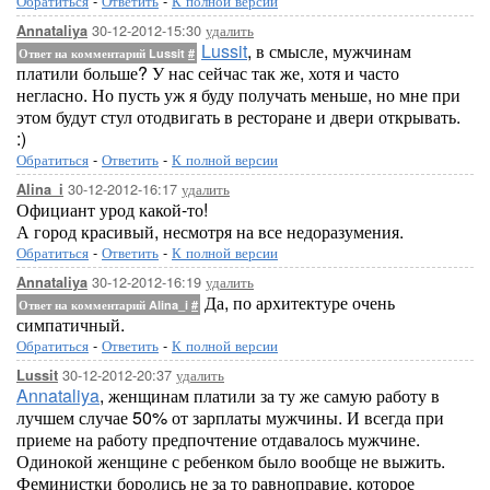
Обратиться
-
Ответить
-
К полной версии
30-12-2012-15:30
удалить
Annataliya
Lussit
, в смысле, мужчинам
Ответ на комментарий Lussit
#
платили больше? У нас сейчас так же, хотя и часто
негласно. Но пусть уж я буду получать меньше, но мне при
этом будут стул отодвигать в ресторане и двери открывать.
:)
Обратиться
-
Ответить
-
К полной версии
30-12-2012-16:17
удалить
Alina_i
Официант урод какой-то!
А город красивый, несмотря на все недоразумения.
Обратиться
-
Ответить
-
К полной версии
30-12-2012-16:19
удалить
Annataliya
Да, по архитектуре очень
Ответ на комментарий Alina_i
#
симпатичный.
Обратиться
-
Ответить
-
К полной версии
30-12-2012-20:37
удалить
Lussit
Annataliya
, женщинам платили за ту же самую работу в
лучшем случае 50% от зарплаты мужчины. И всегда при
приеме на работу предпочтение отдавалось мужчине.
Одинокой женщине с ребенком было вообще не выжить.
Феминистки боролись не за то равноправие, которое