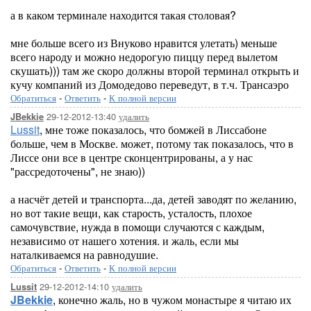
а в каком терминале находится такая столовая?
мне больше всего из Внуково нравится улетать) меньше
всего народу и можно недорогую пиццу перед вылетом
скушать))) там же скоро должны второй терминал открыть и
кучу компаний из Домодедово переведут, в т.ч. Трансаэро
Обратиться
-
Ответить
-
К полной версии
29-12-2012-13:40
удалить
JBekkie
Lussit
, мне тоже показалось, что бомжей в Лиссабоне
больше, чем в Москве. может, потому так показалось, что в
Лиссе они все в центре сконцентрированы, а у нас
"рассредоточены", не знаю))
а насчёт детей и транспорта...да, детей заводят по желанию,
но вот такие вещи, как старость, усталость, плохое
самочувствие, нужда в помощи случаются с каждым,
независимо от нашего хотения. и жаль, если мы
наталкиваемся на равнодушие.
Обратиться
-
Ответить
-
К полной версии
29-12-2012-14:10
удалить
Lussit
JBekkie
, конечно жаль, но в чужом монастыре я читаю их