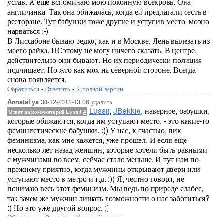
устав. А еще вспоминаю мою покойную всекровь. Она
англичанка. Так она обижалась, когда ей предлагали сесть в
ресторане. Тут бабушки тоже другие и уступив место, моэно
нарваться :-)
В Лиссабоне бываю редко, как и в Москве. Лень вылезать из
моего райка. ПОэтому не могу ничего сказать. В центре,
действительно они бывают. Но их периодически полиция
подчищает. Но жто как мох на северной стороне. Всегда
снова появляется.
Обратиться
-
Ответить
-
К полной версии
30-12-2012-13:06
удалить
Annataliya
Lussit
,
JBekkie
, наверное, бабушки,
Ответ на комментарий Lussit
#
которые обижаются, когда им уступают место, - это какие-то
феминистические бабушки. :)) У нас, к счастью, пик
феминизма, как мне кажется, уже прошел. И если еще
несколько лет назад женщин, которые хотели быть равными
с мужчинами во всем, сейчас стало меньше. И тут нам по-
прежнему приятно, когда мужчины открывают двери или
уступают место в метро и т.д. :)) Я, честно говоря, не
понимаю весь этот феминизм. Мы ведь по природе слабее,
так зачем же мужчин лишать возможности о нас заботиться?
:) Но это уже другой вопрос. :)
Обратиться
-
Ответить
-
К полной версии