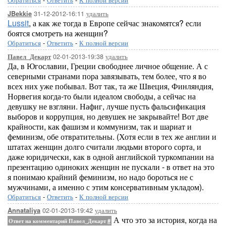
31-12-2012-16:11
удалить
JBekkie
Lussit
, а как же тогда в Европе сейчас знакомятся? если
боятся смотреть на женщин?
Обратиться
-
Ответить
-
К полной версии
02-01-2013-19:38
удалить
Павел_Декарт
Да, в Югославии, Греции свободнее личное общение. А с
северными странами пора завязывать, тем более, что я во
всех них уже побывал. Вот так, та же Швеция, Финляндия,
Норвегия когда-то были идеалом свободы, а сейчас на
девушку не взгляни. Нафиг, лучше пусть фальсификация
выборов и коррупция, но девушек не закрывайте! Вот две
крайности, как фашизм и коммунизм, так и шариат и
феминизм, обе отвратительны. (Хотя если в тех же англии и
штатах женщин долго считали людьми второго сорта, и
даже юридически, как в одной английской туркомпании на
презентацию одиноких женщин не пускали - в ответ на это
я понимаю крайний феминизм, но надо бороться не с
мужчинами, а именно с этим консервативным укладом).
Обратиться
-
Ответить
-
К полной версии
02-01-2013-19:42
удалить
Annataliya
А что это за история, когда на
Ответ на комментарий Павел_Декарт
#