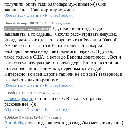
получили, опять таки благодаря мужчинам :-))) Они
защищались. Наш мир мир мужчин.
Обратиться
-
Ответить
-
К полной версии
30-12-2012-21:58
удалить
Павел_Декарт
Да, с Европой тогда надо
Ответ на комментарий Lussit
#
завязывать, а то сядешь... Люблю рассматривать девушек,
иногда даже фото делаю... хорошо что в России и Южной
Америке не так... а то в Европе получается шариат
наоборот, ничем не лучше обычного шариата. Я думал,
такое только в США, а вот и до Европы докатилось... Вот и
гомосексуализм расцвет и прочая дурь. Вот это, в отличие
от технологий и экономики, перенимать не надо!
Интересно, во всей Европе так или не во всей? Наверное, в
разных странах по-разному...
Обратиться
-
Ответить
-
К полной версии
31-12-2012-00:14
удалить
Lussit
Павел_Декарт
, нет, не во всех. В южных странах
раскованнее :-)))
Обратиться
-
Ответить
-
К полной версии
31-12-2012-16:11
удалить
JBekkie
Annataliya
, это-то да. конечно, до свадьбы смотреть нужно!)
Обратиться
-
Ответить
-
К полной версии