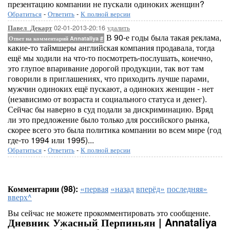
презентацию компании не пускали одиноких женщин?
Обратиться
-
Ответить
-
К полной версии
02-01-2013-20:16
удалить
Павел_Декарт
В 90-е годы была такая реклама,
Ответ на комментарий Annataliya
#
какие-то таймшеры английская компания продавала, тогда
ещё мы ходили на что-то посмотреть-послушать, конечно,
это глупое впаривание дорогой продукции, так вот там
говорили в приглашениях, что приходить лучше парами,
мужчин одиноких ещё пускают, а одиноких женщин - нет
(независимо от возраста и социального статуса и денег).
Сейчас бы наверно в суд подали за дискриминацию. Вряд
ли это предложение было только для российского рынка,
скорее всего это была политика компании во всем мире (год
где-то 1994 или 1995)...
Обратиться
-
Ответить
-
К полной версии
Комментарии (98):
«первая
«назад
вперёд»
последняя»
вверх^
Вы сейчас не можете прокомментировать это сообщение.
Дневник Ужасный Перпиньян | Annataliya