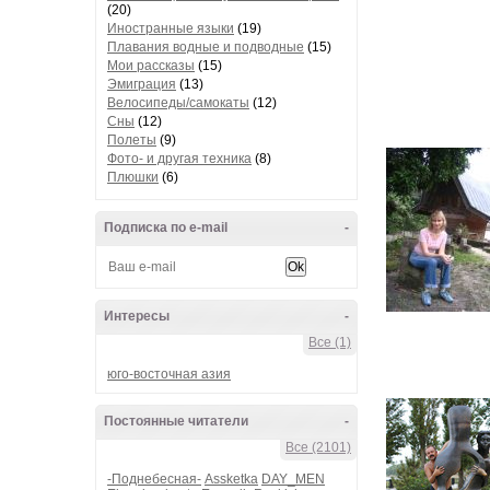
(20)
Иностранные языки
(19)
Плавания водные и подводные
(15)
Мои рассказы
(15)
Эмиграция
(13)
Велосипеды/самокаты
(12)
Сны
(12)
Полеты
(9)
Фото- и другая техника
(8)
Плюшки
(6)
Подписка по e-mail
-
Интересы
-
Все (1)
юго-восточная азия
Постоянные читатели
-
Все (2101)
-Поднебесная-
Assketka
DAY_MEN