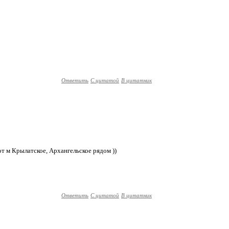
Ответить
С цитатой
В цитатник
т м Крылатское, Архангельское рядом ))
Ответить
С цитатой
В цитатник