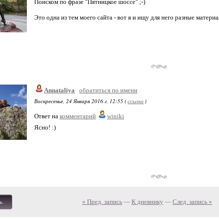
Поиском по фразе "Пятницкое шоссе" ;-)
Это одна из тем моего сайта - вот я и ищу для него разные материа
Annataliya
обратиться по имени
Воскресенье, 24 Января 2016 г. 12:55 (
ссылка
)
Ответ на
комментарий
winiki
Ясно! :)
« Пред. запись
—
К дневнику
—
След. запись »
ь