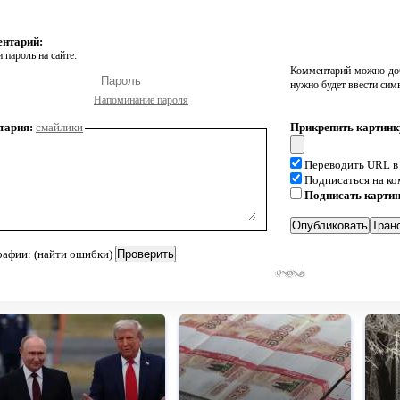
ентарий:
 пароль на сайте:
Комментарий можно доб
нужно будет ввести сим
Напоминание пароля
тария:
смайлики
Прикрепить картинк
Переводить URL в
Подписаться на к
Подписать карти
рафии: (найти ошибки)