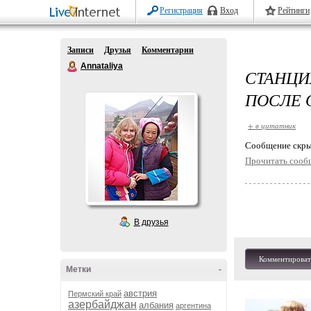
Регистрация
Вход
Рейтинги
Записи
Друзья
Комментарии
Annataliya
СТАНЦ
ПОСЛЕ 
+ в цитатник
Cообщение скры
Прочитать сооб
В друзья
Комментироват
Метки
-
австрия
Пермский край
азербайджан
албания
аргентина