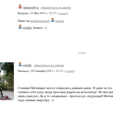
Annataliya
обратиться по имени
Вторник, 12 Мая 2015 г. 12:17 (
ссылка
)
Ответ на
комментарий
winiki
winiki
, бывает. :)
winiki
обратиться по имени
Пятница, 18 Сентября 2015 г. 21:53 (
ссылка
)
Станция Пятницкое шоссе открылась давным давно. Я даже за это
сломать себе руку, когда проезжал рядом на велосипеде. Но внутр
лишь один раз. Да и то специально - проехал до следующей Митино
года снимаю квартиру :-)