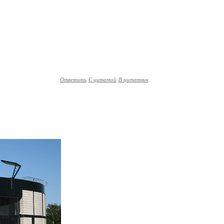
Ответить
С цитатой
В цитатник