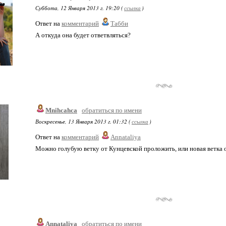
Суббота, 12 Января 2013 г. 19:20 (
ссылка
)
Ответ на
комментарий
Табби
А откуда она будет ответвляться?
Mnihcahca
обратиться по имени
Воскресенье, 13 Января 2013 г. 01:32 (
ссылка
)
Ответ на
комментарий
Annataliya
Можно голубую ветку от Кунцевской проложить, или новая ветка о
Annataliya
обратиться по имени