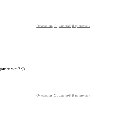
Ответить
С цитатой
В цитатник
докопались? :))
Ответить
С цитатой
В цитатник