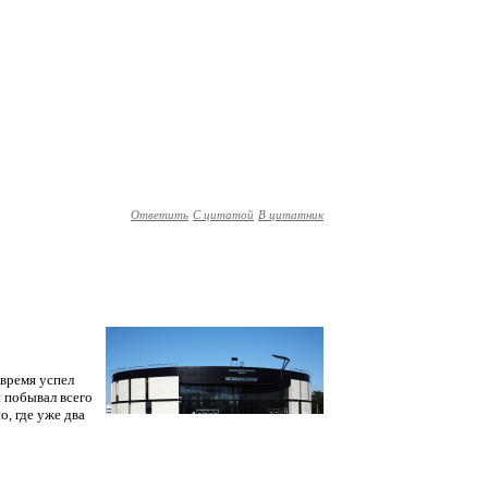
Ответить
С цитатой
В цитатник
 время успел
и побывал всего
, где уже два