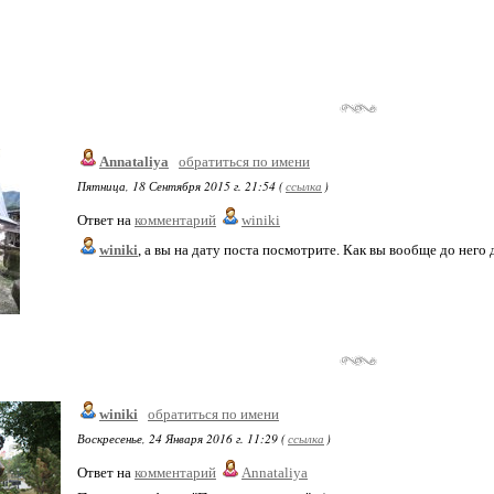
Annataliya
обратиться по имени
Пятница, 18 Сентября 2015 г. 21:54 (
ссылка
)
Ответ на
комментарий
winiki
winiki
, а вы на дату поста посмотрите. Как вы вообще до него 
winiki
обратиться по имени
Воскресенье, 24 Января 2016 г. 11:29 (
ссылка
)
Ответ на
комментарий
Annataliya