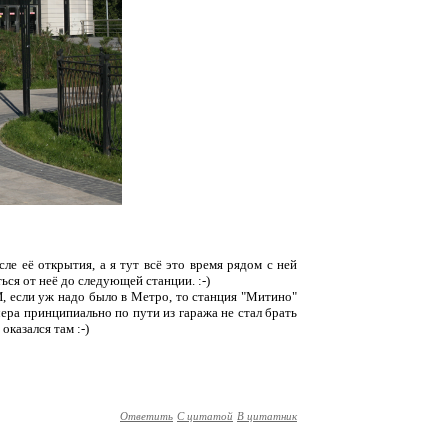
е её открытия, а я тут всё это время рядом с ней
ься от неё до следующей станции. :-)
И, если уж надо было в Метро, то станция "Митино"
чера принципиально по пути из гаража не стал брать
оказался там :-)
Ответить
С цитатой
В цитатник