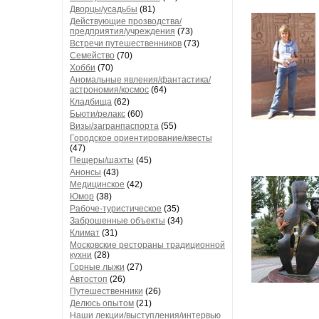
Дворцы/усадьбы
(81)
Действующие прозводства/
предприятия/учреждения
(73)
Встречи путешественников
(73)
Семейство
(70)
Хобби
(70)
Аномальные явления/фантастика/
астрономия/космос
(64)
Кладбища
(62)
Бьюти/релакс
(60)
Визы/загранпаспорта
(55)
Городское ориентирование/квесты
(47)
Пещеры/шахты
(45)
Анонсы
(43)
Медицинское
(42)
Юмор
(38)
Рабоче-туристическое
(35)
Заброшенные объекты
(34)
Климат
(31)
Московские рестораны традиционной
кухни
(28)
Горные лыжи
(27)
Автостоп
(26)
Путешественники
(26)
Делюсь опытом
(21)
Наши лекции/выступления/интервью