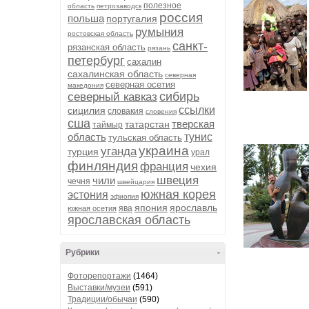
полезное
область
петрозаводск
россия
польша
португалия
румыния
ростовская область
санкт-
рязанская область
рязань
петербург
сахалин
сахалинская область
северная
северная осетия
македония
сибирь
северный кавказ
ссылки
сицилия
словакия
словения
сша
тверская
татарстан
таймыр
область
тунис
тульская область
украина
уганда
турция
урал
финляндия
франция
чехия
швеция
чили
чечня
швейцария
южная корея
эстония
эфиопия
япония
ярославль
ява
южная осетия
ярославская область
Рубрики
-
Фоторепортажи
(1464)
Выставки/музеи
(591)
Традиции/обычаи
(590)