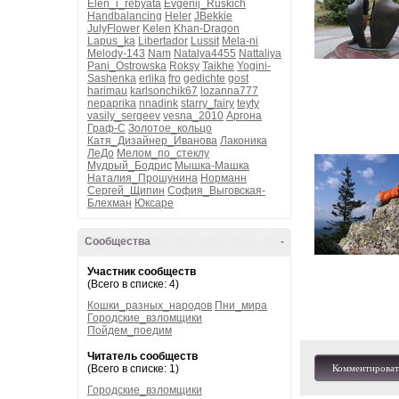
Elen_i_rebyata
Evgenij_Ruskich
Handbalancing
Heler
JBekkie
JulyFlower
Kelen
Khan-Dragon
Lapus_ka
Libertador
Lussit
Mela-ni
Melody-143
Nam
Natalya4455
Nattaliya
Pani_Ostrowska
Roksy
Taikhe
Yogini-
Sashenka
erlika
fro
gedichte
gost
harimau
karlsonchik67
lozanna777
nepaprika
nnadink
starry_fairy
teyty
vasily_sergeev
vesna_2010
Аргона
Граф-С
Золотое_кольцо
Катя_Дизайнер_Иванова
Лаконика
ЛеДо
Мелом_по_стеклу
Мудрый_Бодрис
Мышка-Машка
Наталия_Прошунина
Норманн
Сергей_Щипин
София_Выговская-
Блехман
Юксаре
Сообщества
-
Участник сообществ
(Всего в списке: 4)
Кошки_разных_народов
Пни_мира
Городские_взломщики
Пойдем_поедим
Читатель сообществ
(Всего в списке: 1)
Комментироват
Городские_взломщики