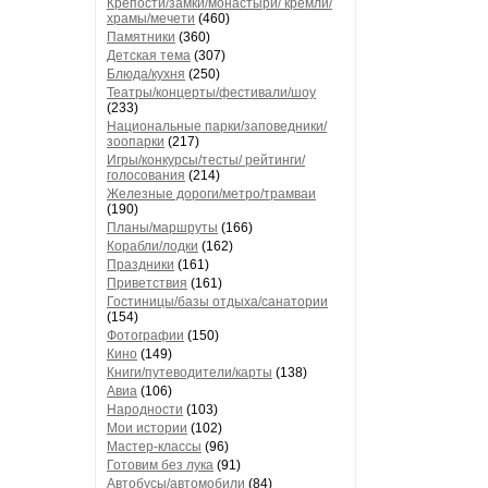
Крепости/замки/монастыри/ кремли/
храмы/мечети
(460)
Памятники
(360)
Детская тема
(307)
Блюда/кухня
(250)
Театры/концерты/фестивали/шоу
(233)
Национальные парки/заповедники/
зоопарки
(217)
Игры/конкурсы/тесты/ рейтинги/
голосования
(214)
Железные дороги/метро/трамваи
(190)
Планы/маршруты
(166)
Корабли/лодки
(162)
Праздники
(161)
Приветствия
(161)
Гостиницы/базы отдыха/санатории
(154)
Фотографии
(150)
Кино
(149)
Книги/путеводители/карты
(138)
Авиа
(106)
Народности
(103)
Мои истории
(102)
Мастер-классы
(96)
Готовим без лука
(91)
Автобусы/автомобили
(84)