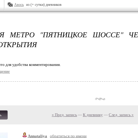
Авось
из (+ сутки) дневников
ИЯ МЕТРО "ПЯТНИЦКОЕ ШОССЕ" ЧЕ
ОТКРЫТИЯ
то для удобства комментирования.
щение
« Пред. запись
—
К дневнику
—
След. запись »
ь
Annataliya
обратиться по имени