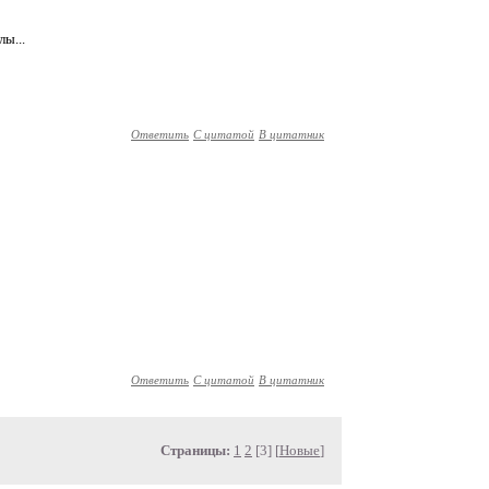
лы...
Ответить
С цитатой
В цитатник
Ответить
С цитатой
В цитатник
Страницы:
1
2
[3] [
Новые
]