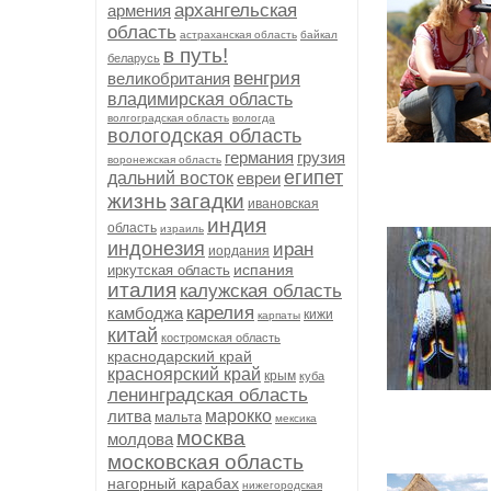
архангельская
армения
область
астраханская область
байкал
в путь!
беларусь
венгрия
великобритания
владимирская область
волгоградская область
вологда
вологодская область
германия
грузия
воронежская область
египет
дальний восток
евреи
жизнь
загадки
ивановская
индия
область
израиль
индонезия
иран
иордания
испания
иркутская область
италия
калужская область
карелия
камбоджа
кижи
карпаты
китай
костромская область
краснодарский край
красноярский край
крым
куба
ленинградская область
литва
марокко
мальта
мексика
москва
молдова
московская область
нагорный карабах
нижегородская