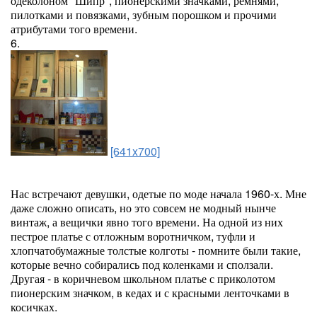
одеколоном "Шипр", пионерскими значками, ремнями,
пилотками и повязками, зубным порошком и прочими
атрибутами того времени.
6.
[641x700]
Нас встречают девушки, одетые по моде начала 1960-х. Мне
даже сложно описать, но это совсем не модный нынче
винтаж, а вещички явно того времени. На одной из них
пестрое платье с отложным воротничком, туфли и
хлопчатобумажные толстые колготы - помните были такие,
которые вечно собирались под коленками и сползали.
Другая - в коричневом школьном платье с приколотом
пионерским значком, в кедах и с красными ленточками в
косичках.