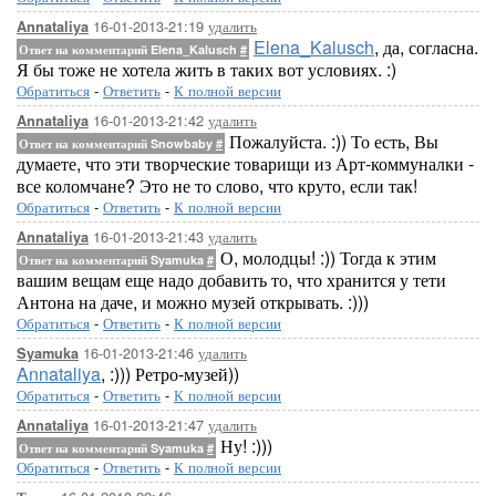
16-01-2013-21:19
удалить
Annataliya
Elena_Kalusch
, да, согласна.
Ответ на комментарий Elena_Kalusch
#
Я бы тоже не хотела жить в таких вот условиях. :)
Обратиться
-
Ответить
-
К полной версии
16-01-2013-21:42
удалить
Annataliya
Пожалуйста. :)) То есть, Вы
Ответ на комментарий Snowbaby
#
думаете, что эти творческие товарищи из Арт-коммуналки -
все коломчане? Это не то слово, что круто, если так!
Обратиться
-
Ответить
-
К полной версии
16-01-2013-21:43
удалить
Annataliya
О, молодцы! :)) Тогда к этим
Ответ на комментарий Syamuka
#
вашим вещам еще надо добавить то, что хранится у тети
Антона на даче, и можно музей открывать. :)))
Обратиться
-
Ответить
-
К полной версии
16-01-2013-21:46
удалить
Syamuka
Annataliya
, :))) Ретро-музей))
Обратиться
-
Ответить
-
К полной версии
16-01-2013-21:47
удалить
Annataliya
Ну! :)))
Ответ на комментарий Syamuka
#
Обратиться
-
Ответить
-
К полной версии