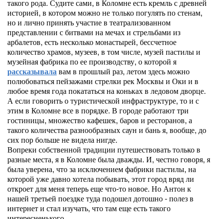
такого рода. Судите сами, в Коломне есть кремль с древней
историей, в котором можно не только погулять по стенам,
но и лично принять участие в театрализованном
представлении с битвами на мечах и стрельбами из
арбалетов, есть несколько монастырей, бессчетное
количество храмов, музеев, в том числе, музей пастилы и
музейная фабрика по ее производству, о которой я
рассказывала
вам в прошлый раз, летом здесь можно
полюбоваться пейзажами стрелки рек Москвы и Оки и в
любое время года покататься на коньках в ледовом дворце.
А если говорить о туристической инфраструктуре, то и с
этим в Коломне все в порядке. В городе работают три
гостиницы, множество кафешек, баров и ресторанов, а
такого количества разнообразных саун и бань я, вообще, до
сих пор больше не видела нигде.
Вопреки собственной традиции путешествовать только в
разные места, я в Коломне была дважды. И, честно говоря, я
была уверена, что за исключением фабрики пастилы, на
которой уже давно хотела побывать, этот город вряд ли
откроет для меня теперь еще что-то новое. Но Антон к
нашей третьей поездке туда подошел дотошно - полез в
интернет и стал изучать, что там еще есть такого
интересненького.