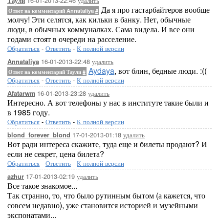
16-01-2013-22:46
удалить
Таули
Да я про гастарбайтеров вообще
Ответ на комментарий Annataliya
#
молчу! Эти селятся, как кильки в банку. Нет, обычные
люди, в обычных коммуналках. Сама видела. И все они
годами стоят в очереди на расселение.
Обратиться
-
Ответить
-
К полной версии
16-01-2013-22:48
удалить
Annataliya
Aydaya
, вот блин, бедные люди. :((
Ответ на комментарий Таули
#
Обратиться
-
Ответить
-
К полной версии
16-01-2013-23:28
удалить
Afatarwm
Интересно. А вот телефоны у нас в институте такие были и
в 1985 году.
Обратиться
-
Ответить
-
К полной версии
17-01-2013-01:18
удалить
blond_forever_blond
Вот ради интереса скажите, туда еще и билеты продают? И
если не секрет, цена билета?
Обратиться
-
Ответить
-
К полной версии
17-01-2013-02:19
удалить
azhur
Все такое знакомое...
Так странно, то, что было рутинным бытом (а кажется, что
совсем недавно), уже становится историей и музейными
экспонатами...