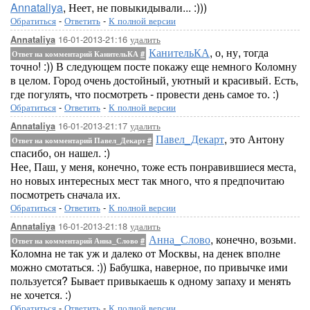
Annataliya
, Неет, не повыкидывали... :)))
Обратиться
-
Ответить
-
К полной версии
16-01-2013-21:16
удалить
Annataliya
КанительКА
, о, ну, тогда
Ответ на комментарий КанительКА
#
точно! :)) В следующем посте покажу еще немного Коломну
в целом. Город очень достойный, уютный и красивый. Есть,
где погулять, что посмотреть - провести день самое то. :)
Обратиться
-
Ответить
-
К полной версии
16-01-2013-21:17
удалить
Annataliya
Павел_Декарт
, это Антону
Ответ на комментарий Павел_Декарт
#
спасибо, он нашел. :)
Нее, Паш, у меня, конечно, тоже есть понравившиеся места,
но новых интересных мест так много, что я предпочитаю
посмотреть сначала их.
Обратиться
-
Ответить
-
К полной версии
16-01-2013-21:18
удалить
Annataliya
Анна_Слово
, конечно, возьми.
Ответ на комментарий Анна_Слово
#
Коломна не так уж и далеко от Москвы, на денек вполне
можно смотаться. :)) Бабушка, наверное, по привычке ими
пользуется? Бывает привыкаешь к одному запаху и менять
не хочется. :)
Обратиться
-
Ответить
-
К полной версии