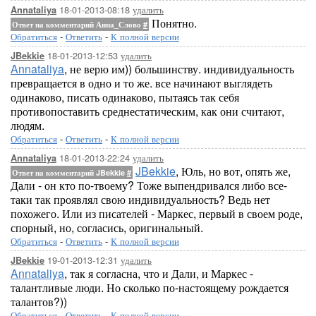
18-01-2013-08:18
удалить
Annataliya
Понятно.
Ответ на комментарий Анна_Слово
#
Обратиться
-
Ответить
-
К полной версии
18-01-2013-12:53
удалить
JBekkie
Annataliya
, не верю им)) большинству. индивидуальность
превращается в одно и то же. все начинают выглядеть
одинаково, писать одинаково, пытаясь так себя
противопоставить среднестатическим, как они считают,
людям.
Обратиться
-
Ответить
-
К полной версии
18-01-2013-22:24
удалить
Annataliya
JBekkie
, Юль, но вот, опять же,
Ответ на комментарий JBekkie
#
Дали - он кто по-твоему? Тоже выпендривался либо все-
таки так проявлял свою индивидуальность? Ведь нет
похожего. Или из писателей - Маркес, первый в своем роде,
спорный, но, согласись, оригинальный.
Обратиться
-
Ответить
-
К полной версии
19-01-2013-12:31
удалить
JBekkie
Annataliya
, так я согласна, что и Дали, и Маркес -
талантливые люди. Но сколько по-настоящему рождается
талантов?))
Обратиться
-
Ответить
-
К полной версии