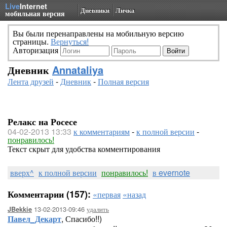
Live
Internet
Дневники
Личка
мобильная версия
Вы были перенаправлены на мобильную версию
страницы.
Вернуться!
Авторизация
Дневник
Annataliya
Лента друзей
-
Дневник
-
Полная версия
Релакс на Росесе
04-02-2013 13:33
к комментариям
-
к полной версии
-
понравилось!
Текст скрыт для удобства комментирования
вверх^
к полной версии
понравилось!
в evernote
Комментарии (157):
«первая
«назад
13-02-2013-09:46
удалить
JBekkie
Павел_Декарт
, Спасибо!!)