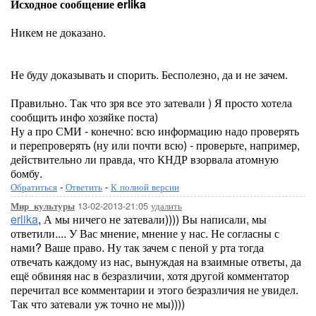
Исходное сообщение erlika
Никем не доказано.
Не буду доказывать и спорить. Бесполезно, да и не зачем.
Правильно. Так что зря все это затевали ) Я просто хотела
сообщить инфо хозяйке поста)
Ну а про СМИ - конечно: всю информацию надо проверять
и перепроверять (ну или почти всю) - проверьте, например,
действительно ли правда, что КНДР взорвала атомную
бомбу.
Обратиться
-
Ответить
-
К полной версии
13-02-2013-21:05
удалить
Мир_культуры
erlika
, А мы ничего не затевали)))) Вы написали, мы
ответили.... У Вас мнение, мнение у нас. Не согласны с
нами? Ваше право. Ну так зачем с пеной у рта тогда
отвечать каждому из нас, вынуждая на взаимные ответы, да
ещё обвиняя нас в безразличии, хотя другой комментатор
перечитал все комментарии и этого безразличия не увидел.
Так что затевали уж точно не мы))))