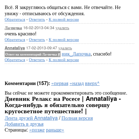
Всё. Я закругляюсь общаться с вами. Не отвечайте. Не
увижу - отписываюсь от обсуждения.
Обратиться
-
Ответить
-
К полной версии
16-02-2013-04:34
удалить
Ла-почка
очень красиво!
Обратиться
-
Ответить
-
К полной версии
17-02-2013-09:47
удалить
Annataliya
ник_Лапочка
, спасибо!
Ответ на комментарий Ла-почка
#
Обратиться
-
Ответить
-
К полной версии
Комментарии (157):
«первая
«назад
вверх^
Вы сейчас не можете прокомментировать это сообщение.
Дневник Релакс на Росесе | Annataliya -
Когда-нибудь я обязательно совершу
кругосветное путешествие! |
Лента друзей Annataliya
/
Полная версия
Добавить в друзья
Страницы:
«позже
раньше»