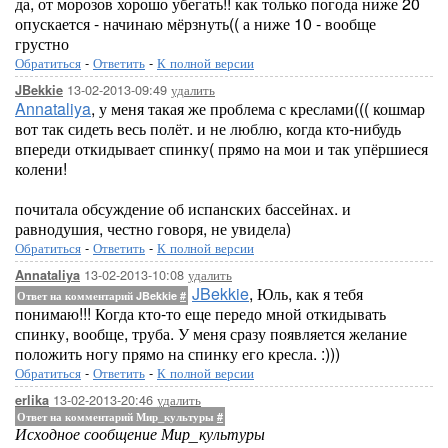
да, от морозов хорошо убегать!! как только погода ниже 20
опускается - начинаю мёрзнуть(( а ниже 10 - вообще
грустно
Обратиться
-
Ответить
-
К полной версии
13-02-2013-09:49
удалить
JBekkie
Annataliya
, у меня такая же проблема с креслами((( кошмар
вот так сидеть весь полёт. и не люблю, когда кто-нибудь
впереди откидывает спинку( прямо на мои и так упёршиеся
колени!
почитала обсуждение об испанских бассейнах. и
равнодушия, честно говоря, не увидела)
Обратиться
-
Ответить
-
К полной версии
13-02-2013-10:08
удалить
Annataliya
JBekkie
, Юль, как я тебя
Ответ на комментарий JBekkie
#
понимаю!!! Когда кто-то еще передо мной откидывать
спинку, вообще, труба. У меня сразу появляется желание
положить ногу прямо на спинку его кресла. :)))
Обратиться
-
Ответить
-
К полной версии
13-02-2013-20:46
удалить
erlika
Ответ на комментарий Мир_культуры
#
Исходное сообщение Мир_культуры