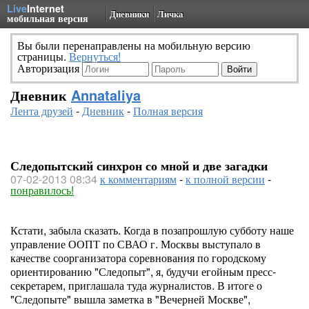
Live
Internet
Дневники
Личка
мобильная версия
Вы были перенаправлены на мобильную версию
страницы.
Вернуться!
Авторизация
Дневник
Annataliya
Лента друзей
-
Дневник
-
Полная версия
Следопытский синхрон со мной и две загадки
07-02-2013 08:34
к комментариям
-
к полной версии
-
понравилось!
Кстати, забыла сказать. Когда в позапрошлую субботу наше
управление ООПТ по СВАО г. Москвы выступало в
качестве соорганизатора соревнования по городскому
ориентированию "Следопыт", я, будучи егойным пресс-
секретарем, приглашала туда журналистов. В итоге о
"Следопыте" вышла заметка в "Вечерней Москве",