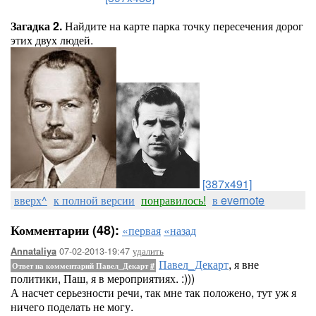
Загадка 2.
Найдите на карте парка точку пересечения дорог
этих двух людей.
[387x491]
вверх^
к полной версии
понравилось!
в evernote
Комментарии (48):
«первая
«назад
07-02-2013-19:47
удалить
Annataliya
Павел_Декарт
, я вне
Ответ на комментарий Павел_Декарт
#
политики, Паш, я в мероприятиях. :)))
А насчет серьезности речи, так мне так положено, тут уж я
ничего поделать не могу.