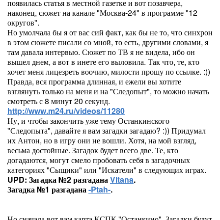
появилась статья в местной газетке и вот позавчера,
наконец, сюжет на канале "Москва-24" в программе "12
округов".
Но умолчала бы я от вас сий факт, как бы не то, что синхрон
в этом сюжете писали со мной, то есть, другими словами, я
там давала интервью. Сюжет по ТВ я не видела, ибо он
вышел днем, а вот в инете его выловила. Так что, те, кто
хочет меня лицезреть воочию, милости прошу по ссылке. :))
Правда, вся программа длинная, и ежели вы хотите
взглянуть только на меня и на "Следопыт", то можно начать
смотреть с 8 минут 20 секунд.
http://www.m24.ru/videos/11280
Ну, и чтобы закончить уже тему Останкинского
"Следопыта", давайте я вам загадки загадаю? :)) Придумал
их Антон, но в игру они не вошли. Хотя, на мой взгляд,
весьма достойные. Загадок будет всего две. Те, кто
догадаются, могут смело пробовать себя в загадочных
категориях "Сыщики" или "Искатели" в следующих играх.
UPD: Загадка №2 разгадана
Vitana
.
Загадка №1 разгадана
-Ptah-
.
Но сначала вот вам карта КСПК "Останкино". Загадки будут