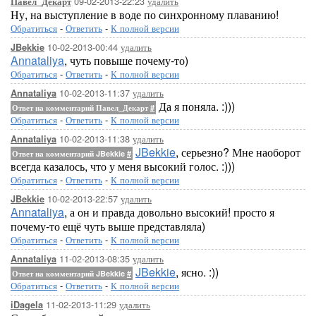
09-02-2013-22:23
удалить
Павел_Декарт
Ну, на выступление в воде по синхронному плаванию!
Обратиться
-
Ответить
-
К полной версии
10-02-2013-00:44
удалить
JBekkie
Annataliya
, чуть повыше почему-то)
Обратиться
-
Ответить
-
К полной версии
10-02-2013-11:37
удалить
Annataliya
Да я поняла. :)))
Ответ на комментарий Павел_Декарт
#
Обратиться
-
Ответить
-
К полной версии
10-02-2013-11:38
удалить
Annataliya
JBekkie
, серьезно? Мне наоборот
Ответ на комментарий JBekkie
#
всегда казалось, что у меня высокий голос. :)))
Обратиться
-
Ответить
-
К полной версии
10-02-2013-22:57
удалить
JBekkie
Annataliya
, а он и правда довольно высокий! просто я
почему-то ещё чуть выше представляла)
Обратиться
-
Ответить
-
К полной версии
11-02-2013-08:35
удалить
Annataliya
JBekkie
, ясно. :))
Ответ на комментарий JBekkie
#
Обратиться
-
Ответить
-
К полной версии
11-02-2013-11:29
удалить
iDagela