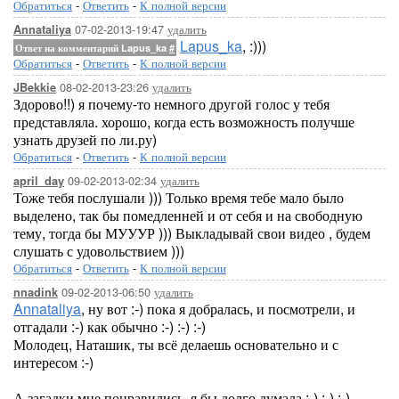
Обратиться
-
Ответить
-
К полной версии
07-02-2013-19:47
удалить
Annataliya
Lapus_ka
, :)))
Ответ на комментарий Lapus_ka
#
Обратиться
-
Ответить
-
К полной версии
08-02-2013-23:26
удалить
JBekkie
Здорово!!) я почему-то немного другой голос у тебя
представляла. хорошо, когда есть возможность получше
узнать друзей по ли.ру)
Обратиться
-
Ответить
-
К полной версии
09-02-2013-02:34
удалить
april_day
Тоже тебя послушали ))) Только время тебе мало было
выделено, так бы помедленней и от себя и на свободную
тему, тогда бы МУУУР ))) Выкладывай свои видео , будем
слушать с удовольствием )))
Обратиться
-
Ответить
-
К полной версии
09-02-2013-06:50
удалить
nnadink
Annataliya
, ну вот :-) пока я добралась, и посмотрели, и
отгадали :-) как обычно :-) :-) :-)
Молодец, Наташик, ты всё делаешь основательно и с
интересом :-)
А загадки мне понравились, я бы долго думала :-) :-) :-)