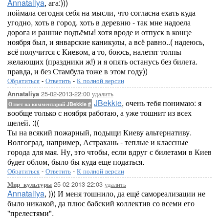
Annataliya
, ага:)))
поймала сегодня себя на мысли, что согласна ехать куда
угодно, хоть в город. хоть в деревню - так мне надоела
дорога и ранние подъёмы! хотя вроде и отпуск в конце
ноября был, и январские каникулы, а всё равно..( надеюсь,
всё получится с Киевом, а то, боюсь, налетят толпы
желающих (праздники ж!) и я опять останусь без билета.
правда, и без Стамбула тоже в этом году))
Обратиться
-
Ответить
-
К полной версии
25-02-2013-22:00
удалить
Annataliya
JBekkie
, очень тебя понимаю: я
Ответ на комментарий JBekkie
#
вообще только с ноября работаю, а уже тошнит из всех
щелей. :((
Ты на всякий пожарный, подыщи Киеву альтернативу.
Волгоград, например, Астрахань - теплые и классные
города для мая. Ну, это чтобы, если вдруг с билетами в Киев
будет облом, было бы куда еще податься.
Обратиться
-
Ответить
-
К полной версии
25-02-2013-22:03
удалить
Мир_культуры
Annataliya
, ))) И меня тошнило, да ещё самореализации не
было никакой, да плюс бабский коллектив со всеми его
"прелестями".