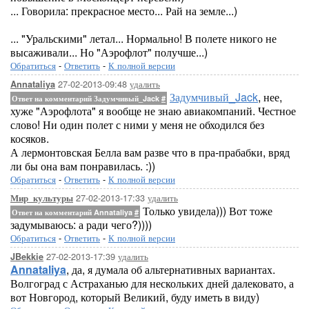
... Говорила: прекрасное место... Рай на земле...)
... "Уральскими" летал... Нормально! В полете никого не
высаживали... Но "Аэрофлот" получше...)
Обратиться
-
Ответить
-
К полной версии
27-02-2013-09:48
удалить
Annataliya
Задумчивый_Jack
, нее,
Ответ на комментарий Задумчивый_Jack
#
хуже "Аэрофлота" я вообще не знаю авиакомпаний. Честное
слово! Ни один полет с ними у меня не обходился без
косяков.
А лермонтовская Белла вам разве что в пра-прабабки, вряд
ли бы она вам понравилась. :))
Обратиться
-
Ответить
-
К полной версии
27-02-2013-17:33
удалить
Мир_культуры
Только увидела))) Вот тоже
Ответ на комментарий Annataliya
#
задумываюсь: а ради чего?))))
Обратиться
-
Ответить
-
К полной версии
27-02-2013-17:39
удалить
JBekkie
Annataliya
, да, я думала об альтернативных вариантах.
Волгоград с Астраханью для нескольких дней далековато, а
вот Новгород, который Великий, буду иметь в виду)