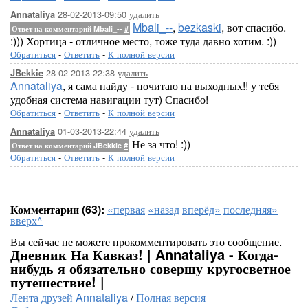
28-02-2013-09:50
удалить
Annataliya
Mbali_--
,
bezkaski
, вот спасибо.
Ответ на комментарий Mbali_--
#
:))) Хортица - отличное место, тоже туда давно хотим. :))
Обратиться
-
Ответить
-
К полной версии
28-02-2013-22:38
удалить
JBekkie
Annataliya
, я сама найду - почитаю на выходных!! у тебя
удобная система навигации тут) Спасибо!
Обратиться
-
Ответить
-
К полной версии
01-03-2013-22:44
удалить
Annataliya
Не за что! :))
Ответ на комментарий JBekkie
#
Обратиться
-
Ответить
-
К полной версии
Комментарии (63):
«первая
«назад
вперёд»
последняя»
вверх^
Вы сейчас не можете прокомментировать это сообщение.
Дневник На Кавказ! | Annataliya - Когда-
нибудь я обязательно совершу кругосветное
путешествие! |
Лента друзей Annataliya
/
Полная версия