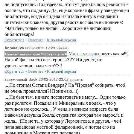
не подпускали. Подозреваю, что тут дело было в ревности -
боялись, что подвину. Да, ещё коронная фраза у заведующей
библиотеки, когда я сидела и читала книгу в ожидании
читательских заказов, другая работа вся была выполнена:
"Чай пей, только не читай". Хорош же не читающий
библиотекарь!
Обратиться
-
Ответить
-
К полной версии
26-02-2013-12:23
удалить
Annataliya
Мир_культуры
, жуть какая!!!
Ответ на комментарий Мир_культуры
#
На кой фиг ты это все терпела??? Ни денег, ни
удовольствия, ради чего???
Обратиться
-
Ответить
-
К полной версии
26-02-2013-23:02
удалить
Задумчивый_Jack
... По стопам Остапа Бендера? На "Провал" собирать, чтоб
не очень провалился?! Понимаю...))
... Не был там, ничего посоветовать не могу... Один только
раз пролетом. Посадили в Минеральных водах, - что у
летчиков не срослось... У меня в нежном возрасте была
знакомая девушка Бэлла, студентка которая там выросла и
жила... (Но не та, у которая у Лермонтова, а другая, - чей
папа заведовал местной филармонией, а потом его на
повышение в Москонцерт перевели)