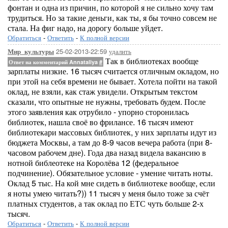
фонтан и одна из причин, по которой я не сильно хочу там
трудиться. Но за такие деньги, как ты, я бы точно совсем не
стала. На фиг надо, на дорогу больше уйдет.
Обратиться
-
Ответить
-
К полной версии
25-02-2013-22:59
удалить
Мир_культуры
Так в библиотеках вообще
Ответ на комментарий Annataliya
#
зарплаты низкие. 16 тысяч считается отличным окладом, но
при этой на себя времени не бывает. Хотела пойти на такой
оклад, не взяли, как стаж увидели. Открытым текстом
сказали, что опытные не нужны, требовать будем. После
этого заявления как отрубило - упорно сторонилась
библиотек, нашла своё во фрилансе. 16 тысяч имеют
библиотекари массовых библиотек, у них зарплаты идут из
бюджета Москвы, а там до 8-9 часов вечера работа (при 8-
часовом рабочем дне). Года два назад видела вакансию в
нотной библеотеке на Королёва 12 (федеральное
подчинение). Обязательное условие - умение читать ноты.
Оклад 5 тыс. На кой мне сидеть в библиотеке вообще, если
я ноты умею читать?)) 11 тысяч у меня было тоже за счёт
платных студентов, а так оклад по ЕТС чуть больше 2-х
тысяч.
Обратиться
-
Ответить
-
К полной версии