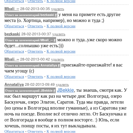
Обратиться
-
Ответить
-
К полной версии
28-02-2013-00:35
удалить
Mbali_--
у меня на примете есть другие
Ответ на комментарий bezkaski
#
места (о. Хортица, например), но можно и туда ;)
Обратиться
-
Ответить
-
К полной версии
28-02-2013-00:37
удалить
bezkaski
можно и туда..уже скоро можно
Ответ на комментарий Mbali_--
#
будет...солнышко уже есть:)))
Обратиться
-
Ответить
-
К полной версии
28-02-2013-00:42
удалить
Mbali_--
приезжайте-приезжайте! я вас
Ответ на комментарий Annataliya
#
чаем угощу (с)
Обратиться
-
Ответить
-
К полной версии
28-02-2013-09:49
удалить
Annataliya
JBekkie
, ты знаешь, смотря как. У
Ответ на комментарий JBekkie
#
нас был маршрут как раз на четыре дня: Волгоград, озеро
Баскунчак, озеро Эльтон, Саратов. Туда мы правда, летели
(но цены в Волгоград вполне гуманные), а из Саратова уже
ночь на поезде. Вполне всё отлично легло. От Баскунчака и
от Волгограда я вообще в полном восторге. :) Юль, если
хочешь, поищу посты, я их тут выкладывала.
Обратиться
-
Ответить
-
К полной версии