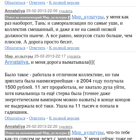
Обратиться
-
Ответить
-
К полной версии
25-02-2013-22:05
удалить
Annataliya
Мир_культуры
, у меня как
Ответ на комментарий Мир_культуры
#
раз наоборот, Тань: и самореализации по самые уши, и
коллектив смешанный, и даже я не на самой низкой
должности нынче. А все равно, минусов стало больше, чем
плюсов. А дорога просто бесит.
Обратиться
-
Ответить
-
К полной версии
25-02-2013-22:17
удалить
Мир_культуры
Annataliya
, и меня дорога выматывала((((
Было такое - работала в отличном коллективе, но там
зряплата была наимизернейшая - в 2004 году получала
1500 рублей. 11 лет проработала, не хватало духа уйти,
хотя начальница та ещё стерва была (точнее даже
энергетическим вампиром можно назвать) в конце концов
не выдержала всё таки. Ушла на 11 тысяч и попала в
гадюшник.
Обратиться
-
Ответить
-
К полной версии
25-02-2013-22:20
удалить
Annataliya
Мир_культуры
, что-то тебе
Ответ на комментарий Мир_культуры
#
как-то совсем не везет с зарплатами. У меня сейчас тоже не