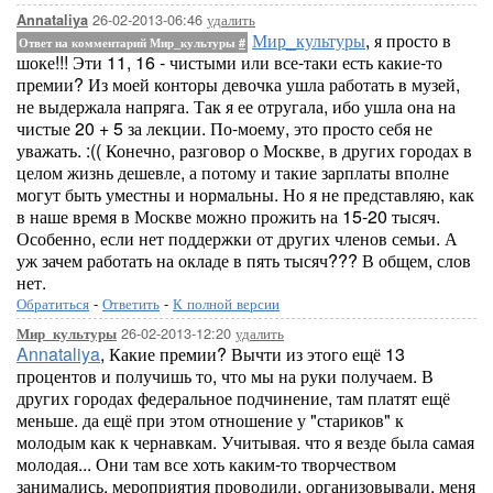
26-02-2013-06:46
удалить
Annataliya
Мир_культуры
, я просто в
Ответ на комментарий Мир_культуры
#
шоке!!! Эти 11, 16 - чистыми или все-таки есть какие-то
премии? Из моей конторы девочка ушла работать в музей,
не выдержала напряга. Так я ее отругала, ибо ушла она на
чистые 20 + 5 за лекции. По-моему, это просто себя не
уважать. :(( Конечно, разговор о Москве, в других городах в
целом жизнь дешевле, а потому и такие зарплаты вполне
могут быть уместны и нормальны. Но я не представляю, как
в наше время в Москве можно прожить на 15-20 тысяч.
Особенно, если нет поддержки от других членов семьи. А
уж зачем работать на окладе в пять тысяч??? В общем, слов
нет.
Обратиться
-
Ответить
-
К полной версии
26-02-2013-12:20
удалить
Мир_культуры
Annataliya
, Какие премии? Вычти из этого ещё 13
процентов и получишь то, что мы на руки получаем. В
других городах федеральное подчинение, там платят ещё
меньше. да ещё при этом отношение у "стариков" к
молодым как к чернавкам. Учитывая. что я везде была самая
молодая... Они там все хоть каким-то творчеством
занимались, мероприятия проводили, организовывали. меня