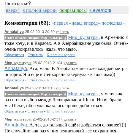
Пятигорске?
вверх^
к полной версии
понравилось!
в evernote
Комментарии (63):
«первая
«назад
вперёд»
последняя»
25-02-2013-20:59
удалить
Annataliya
Мир_культуры
, в Армению я
Ответ на комментарий Мир_культуры
#
тоже хочу, и в Карабах. А в Азербайджане уже была. Очень-
очень понравилось, жаль, что мало.
Обратиться
-
Ответить
-
К полной версии
25-02-2013-21:04
удалить
Мир_культуры
Annataliya
, Ага, мало. В Азербайджане тоже каждый метр -
история. Я б ещё в Ленкорань завернула - к талышам))
Обратиться
-
Ответить
-
К полной версии
25-02-2013-21:13
удалить
Annataliya
Мир_культуры
, у меня как
Ответ на комментарий Мир_культуры
#
раз стоял выбор между Ленкоранью и Шеки. Но выбрали
мы Шеки, ибо туда оказалось проще добираться.
Обратиться
-
Ответить
-
К полной версии
25-02-2013-21:17
удалить
Мир_культуры
Annataliya
, А, так до талышей ещё и добраться сложнее?)))
Не случайно как раз у них реликтовый лес сохранился.