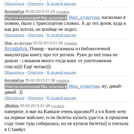
Обратиться
-
Ответить
-
К полной версии
25-02-2013-21:24
удалить
Annataliya
Мир_культуры
, насколько я
Ответ на комментарий Мир_культуры
#
помню, было с транспортом сложно. А до тех аулов, куда я
как раз хотела, он вообще не ходил.
Обратиться
-
Ответить
-
К полной версии
25-02-2013-21:35
удалить
Мир_культуры
Annataliya
, Поищу - вытаскивала из библиотечной
макулатуры книгу про тот регион. Руки до неё пока не
дошли - слишком много тогда книг от уничтожения
спасла))) Ещё читаю)))
Обратиться
-
Ответить
-
К полной версии
25-02-2013-21:38
удалить
Annataliya
Мир_культуры
, ну, давай-
Ответ на комментарий Мир_культуры
#
давай. :))
Обратиться
-
Ответить
-
К полной версии
25-02-2013-21:49
удалить
JBekkie
наверное, в мае на Кавказе очень красиво!!! а я в Киев хочу
на первые майские, если билеты купить удастся. в прошлом
году тоже туда собиралась, но не купила билеты(( и поехала
в Стамбул