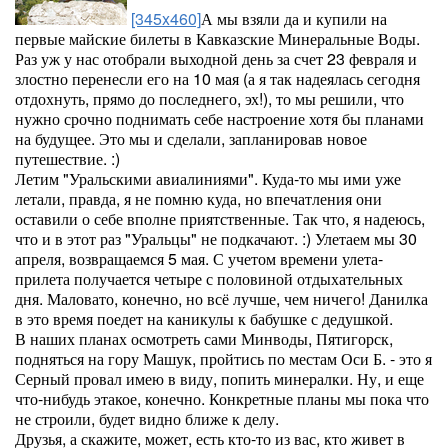
[345x460]
А мы взяли да и купили на
первые майские билеты в Кавказские Минеральные Воды.
Раз уж у нас отобрали выходной день за счет 23 февраля и
злостно перенесли его на 10 мая (а я так надеялась сегодня
отдохнуть, прямо до последнего, эх!), то мы решили, что
нужно срочно поднимать себе настроение хотя бы планами
на будущее. Это мы и сделали, запланировав новое
путешествие. :)
Летим "Уральскими авиалиниями". Куда-то мы ими уже
летали, правда, я не помню куда, но впечатления они
оставили о себе вполне приятственные. Так что, я надеюсь,
что и в этот раз "Уральцы" не подкачают. :) Улетаем мы 30
апреля, возвращаемся 5 мая. С учетом времени улета-
прилета получается четыре с половиной отдыхательных
дня. Маловато, конечно, но всё лучше, чем ничего! Данилка
в это время поедет на каникулы к бабушке с дедушкой.
В наших планах осмотреть сами Минводы, Пятигорск,
подняться на гору Машук, пройтись по местам Оси Б. - это я
Серный провал имею в виду, попить минералки. Ну, и еще
что-нибудь этакое, конечно. Конкретные планы мы пока что
не строили, будет видно ближе к делу.
Друзья, а скажите, может, есть кто-то из вас, кто живет в