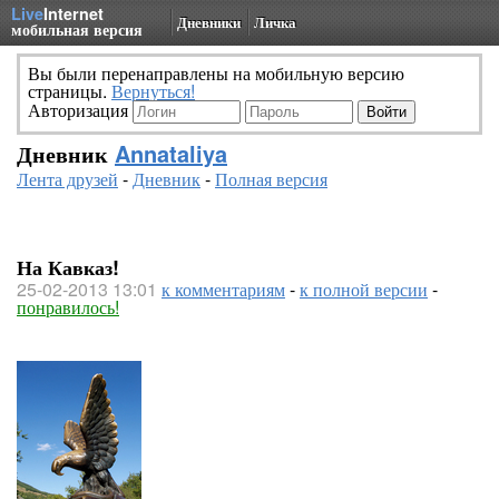
Live
Internet
Дневники
Личка
мобильная версия
Вы были перенаправлены на мобильную версию
страницы.
Вернуться!
Авторизация
Дневник
Annataliya
Лента друзей
-
Дневник
-
Полная версия
На Кавказ!
25-02-2013 13:01
к комментариям
-
к полной версии
-
понравилось!