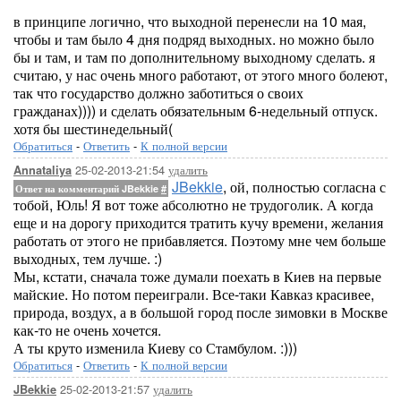
в принципе логично, что выходной перенесли на 10 мая,
чтобы и там было 4 дня подряд выходных. но можно было
бы и там, и там по дополнительному выходному сделать. я
считаю, у нас очень много работают, от этого много болеют,
так что государство должно заботиться о своих
гражданах)))) и сделать обязательным 6-недельный отпуск.
хотя бы шестинедельный(
Обратиться
-
Ответить
-
К полной версии
25-02-2013-21:54
удалить
Annataliya
JBekkie
, ой, полностью согласна с
Ответ на комментарий JBekkie
#
тобой, Юль! Я вот тоже абсолютно не трудоголик. А когда
еще и на дорогу приходится тратить кучу времени, желания
работать от этого не прибавляется. Поэтому мне чем больше
выходных, тем лучше. :)
Мы, кстати, сначала тоже думали поехать в Киев на первые
майские. Но потом переиграли. Все-таки Кавказ красивее,
природа, воздух, а в большой город после зимовки в Москве
как-то не очень хочется.
А ты круто изменила Киеву со Стамбулом. :)))
Обратиться
-
Ответить
-
К полной версии
25-02-2013-21:57
удалить
JBekkie