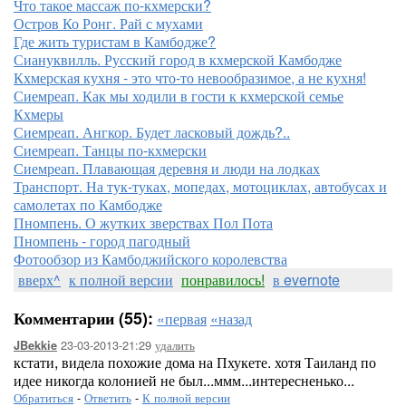
Что такое массаж по-кхмерски?
Остров Ко Ронг. Рай с мухами
Где жить туристам в Камбодже?
Сиануквилль. Русский город в кхмерской Камбодже
Кхмерская кухня - это что-то невообразимое, а не кухня!
Сиемреап. Как мы ходили в гости к кхмерской семье
Кхмеры
Сиемреап. Ангкор. Будет ласковый дождь?..
Сиемреап. Танцы по-кхмерски
Сиемреап. Плавающая деревня и люди на лодках
Транспорт. На тук-туках, мопедах, мотоциклах, автобусах и
самолетах по Камбодже
Пномпень. О жутких зверствах Пол Пота
Пномпень - город пагодный
Фотообзор из Камбоджийского королевства
вверх^
к полной версии
понравилось!
в evernote
Комментарии (55):
«первая
«назад
23-03-2013-21:29
удалить
JBekkie
кстати, видела похожие дома на Пхукете. хотя Таиланд по
идее никогда колонией не был...ммм...интересненько...
Обратиться
-
Ответить
-
К полной версии