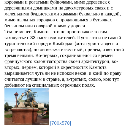
коровами и рогатыми буйволами, мимо деревенек с
деревянными домишками на двухметровых сваях и с
маленькими буддистскими храмами буквально в каждой,
мимо пыльных городков с продающимся в бутылках
бензином или соляркой прямо у дороги.
Тем не менее, Кампот - это не просто какое-то там
захолустье с 33 тысячами жителей. Пусть это и не самый
туристический город в Камбодже (хотя туристы здесь и
встречаются), но он весьма известный, причем, известный
тремя вещами. Во-первых, сохранившейся со времен
французского колонизаторства своей архитектурой, во-
вторых, перцем, который в окрестностях Кампота
выращивается чуть ли не испокон веков, и коий по праву
считается лучшим в стране, а, в-третьих, солью, кою тут
добывают на специальных огромных полях.
[700x578]