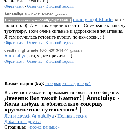
такие милые улыбки:)
Обратиться
-
Ответить
-
К полной версии
16-04-2013-14:44
удалить
Annataliya
deadly_nightshade
, хехе,
Ответ на комментарий deadly_nightshade
#
понятно. :))) А мы так ходили в гости в Сиемреапе к нашему
тук-тукеру. Тоже очень сильные и здоровские впечатления.
Я там научилась готовить курицу по-кхмерски. :))
Обратиться
-
Ответить
-
К полной версии
16-04-2013-14:44
удалить
deadly_nightshade
Annataliya
, ага, я уже прочитала:)
Обратиться
-
Ответить
-
К полной версии
Комментарии (55):
«первая
«назад
вверх^
Вы сейчас не можете прокомментировать это сообщение.
Дневник Вот такой Кампот! | Annataliya -
Когда-нибудь я обязательно совершу
кругосветное путешествие! |
Лента друзей Annataliya
/
Полная версия
Добавить в друзья
Страницы:
«позже
раньше»