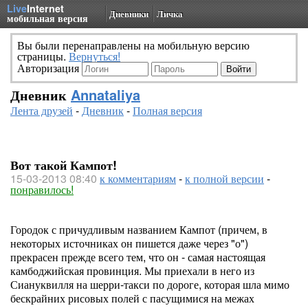
Live
Internet
Дневники
Личка
мобильная версия
Вы были перенаправлены на мобильную версию
страницы.
Вернуться!
Авторизация
Дневник
Annataliya
Лента друзей
-
Дневник
-
Полная версия
Вот такой Кампот!
15-03-2013 08:40
к комментариям
-
к полной версии
-
понравилось!
Городок с причудливым названием Кампот (причем, в
некоторых источниках он пишется даже через "о")
прекрасен прежде всего тем, что он - самая настоящая
камбоджийская провинция. Мы приехали в него из
Сиануквилля на шерри-такси по дороге, которая шла мимо
бескрайних рисовых полей с пасущимися на межах