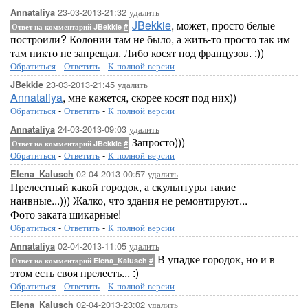
23-03-2013-21:32
удалить
Annataliya
JBekkie
, может, просто белые
Ответ на комментарий JBekkie
#
построили? Колонии там не было, а жить-то просто так им
там никто не запрещал. Либо косят под французов. :))
Обратиться
-
Ответить
-
К полной версии
23-03-2013-21:45
удалить
JBekkie
Annataliya
, мне кажется, скорее косят под них))
Обратиться
-
Ответить
-
К полной версии
24-03-2013-09:03
удалить
Annataliya
Запросто)))
Ответ на комментарий JBekkie
#
Обратиться
-
Ответить
-
К полной версии
02-04-2013-00:57
удалить
Elena_Kalusch
Прелестный какой городок, а скульптуры такие
наивные...))) Жалко, что здания не ремонтируют...
Фото заката шикарные!
Обратиться
-
Ответить
-
К полной версии
02-04-2013-11:05
удалить
Annataliya
В упадке городок, но и в
Ответ на комментарий Elena_Kalusch
#
этом есть своя прелесть... :)
Обратиться
-
Ответить
-
К полной версии
02-04-2013-23:02
удалить
Elena_Kalusch