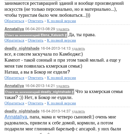
занимаются реставрацией зданий и вообще произведений
искусств (не только персонально, но и материально...),
чтобы туристам было чем любоваться...)))
Обратиться
-
Ответить
-
К полной версии
06-04-2013-08:29
удалить
Annataliya
Да, ты права.
Ответ на комментарий Elena_Kalusch
#
Обратиться
-
Ответить
-
К полной версии
16-04-2013-14:13
удалить
deadly_nightshade
все, я совсем заскучала по Камбодже:)
Кампот - такой сонный и при этом такой милый. а еще у
меня там появилась кхмерская семья:)
Наташ, а вы в Бокор не ездили?
Обратиться
-
Ответить
-
К полной версии
16-04-2013-14:21
удалить
Annataliya
Что за кхмерская семья
Ответ на комментарий deadly_nightshade
#
такая? :)) Нет, в Бокор не ездили.
Обратиться
-
Ответить
-
К полной версии
16-04-2013-14:37
удалить
deadly_nightshade
Annataliya
, папа, мама и четверо сыновей:) очень мне
радовались, привели к себе домой, кормили, а потом
подарили мне глиняный барельеф с апсарой. у них были