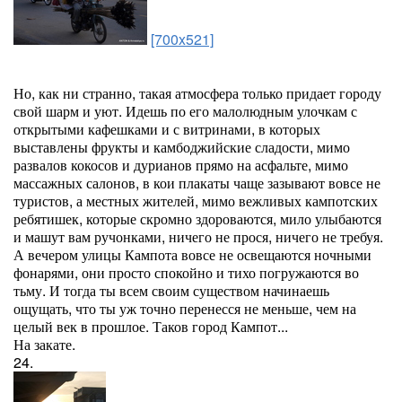
[700x521]
Но, как ни странно, такая атмосфера только придает городу
свой шарм и уют. Идешь по его малолюдным улочкам с
открытыми кафешками и с витринами, в которых
выставлены фрукты и камбоджийские сладости, мимо
развалов кокосов и дурианов прямо на асфальте, мимо
массажных салонов, в кои плакаты чаще зазывают вовсе не
туристов, а местных жителей, мимо вежливых кампотских
ребятишек, которые скромно здороваются, мило улыбаются
и машут вам ручонками, ничего не прося, ничего не требуя.
А вечером улицы Кампота вовсе не освещаются ночными
фонарями, они просто спокойно и тихо погружаются во
тьму. И тогда ты всем своим существом начинаешь
ощущать, что ты уж точно перенесся не меньше, чем на
целый век в прошлое. Таков город Кампот...
На закате.
24.