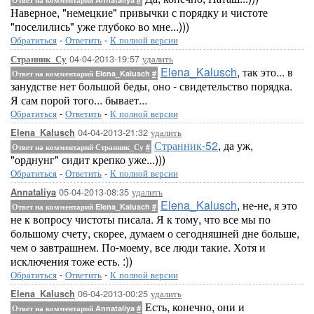
Наверное, "немецкие" привычки с порядку и чистоте
"поселились" уже глубоко во мне...)))
Обратиться
-
Ответить
-
К полной версии
04-04-2013-19:57
удалить
Странник_Су
Elena_Kalusch
, так это... в
Ответ на комментарий Elena_Kalusch
#
занудстве нет большой беды, оно - свидетельство порядка.
Я сам порой того... бывает...
Обратиться
-
Ответить
-
К полной версии
04-04-2013-21:32
удалить
Elena_Kalusch
Странник-52
, да уж,
Ответ на комментарий Странник_Су
#
"орднунг" сидит крепко уже...)))
Обратиться
-
Ответить
-
К полной версии
05-04-2013-08:35
удалить
Annataliya
Elena_Kalusch
, не-не, я это
Ответ на комментарий Elena_Kalusch
#
не к вопросу чистоты писала. Я к тому, что все мы по
большому счету, скорее, думаем о сегодняшней дне больше,
чем о завтрашнем. По-моему, все люди такие. Хотя и
исключения тоже есть. :))
Обратиться
-
Ответить
-
К полной версии
06-04-2013-00:25
удалить
Elena_Kalusch
Есть, конечно, они и
Ответ на комментарий Annataliya
#