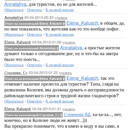
Annataliya
, для туристов, но не для жителей...
Обратиться
-
Ответить
-
К полной версии
03-04-2013-00:20
удалить
Annataliya
Elena_Kalusch
, в общем, да,
Ответ на комментарий Elena_Kalusch
#
но мне показалось, что жителям как-то это вообще пофиг.
Обратиться
-
Ответить
-
К полной версии
03-04-2013-01:00
удалить
Elena_Kalusch
Annataliya
, а простые жители
Ответ на комментарий Annataliya
#
думают только о сегодняшнем дне, ну и что-бы на завтра
было что поесть...
Обратиться
-
Ответить
-
К полной версии
03-04-2013-01:22
удалить
Странник_Су
Elena_Kalusch
, так это
Ответ на комментарий Elena_Kalusch
#
отменяет наличие прелести для туристов? Типа, глядя на
развалины Колизея, мы должны думать о несправедливости
рабовладельческого строя и трудной жизни гладиаторов?
Обратиться
-
Ответить
-
К полной версии
03-04-2013-01:31
удалить
Elena_Kalusch
Странник-52
, ха-ха-ха..., нет,
Ответ на комментарий Странник_Су
#
конечно, но в Колизее люди не живут...)))
Вы прекрасно понимаете, что я имею в виду и вы сами, я