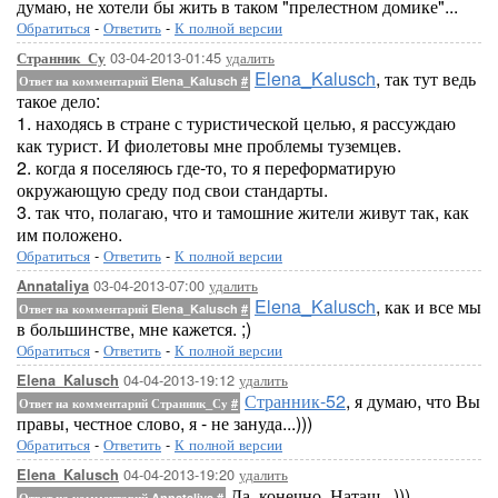
думаю, не хотели бы жить в таком "прелестном домике"...
Обратиться
-
Ответить
-
К полной версии
03-04-2013-01:45
удалить
Странник_Су
Elena_Kalusch
, так тут ведь
Ответ на комментарий Elena_Kalusch
#
такое дело:
1. находясь в стране с туристической целью, я рассуждаю
как турист. И фиолетовы мне проблемы туземцев.
2. когда я поселяюсь где-то, то я переформатирую
окружающую среду под свои стандарты.
3. так что, полагаю, что и тамошние жители живут так, как
им положено.
Обратиться
-
Ответить
-
К полной версии
03-04-2013-07:00
удалить
Annataliya
Elena_Kalusch
, как и все мы
Ответ на комментарий Elena_Kalusch
#
в большинстве, мне кажется. ;)
Обратиться
-
Ответить
-
К полной версии
04-04-2013-19:12
удалить
Elena_Kalusch
Странник-52
, я думаю, что Вы
Ответ на комментарий Странник_Су
#
правы, честное слово, я - не зануда...)))
Обратиться
-
Ответить
-
К полной версии
04-04-2013-19:20
удалить
Elena_Kalusch
Да, конечно, Наташ...)))
Ответ на комментарий Annataliya
#