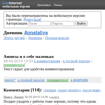
Live
Internet
Дневники
Личка
мобильная версия
Вы были перенаправлены на мобильную версию
страницы.
Вернуться!
Авторизация
Дневник
Annataliya
Лента друзей
-
Дневник
-
Полная версия
Анонсы и о себе маленько
29-03-2013 12:33
к комментариям
-
к полной версии
-
понравилось!
Текст скрыт для удобства комментирования
вверх^
к полной версии
понравилось!
в evernote
Комментарии (114):
«первая
«назад
вперёд»
последняя»
30-03-2013-14:00
удалить
Павел_Декарт
Поздно уходить с работы тоже хорошо, потому что едешь