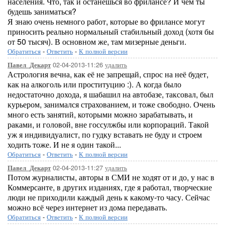
населения. Что, так и останешься во фрилансе? И чем ты
будешь заниматься?
Я знаю очень немного работ, которые во фрилансе могут
приносить реально нормальный стабильный доход (хотя бы
от 50 тысяч). В основном же, там мизерные деньги.
Обратиться
-
Ответить
-
К полной версии
02-04-2013-11:26
удалить
Павел_Декарт
Астрология вечна, как её не запрещай, спрос на неё будет,
как на алкоголь или проституцию :). А когда было
недостаточно дохода, я шабашил на автобазе, таксовал, был
курьером, занимался страхованием, и тоже свободно. Очень
много есть занятий, которыми можно зарабатывать, и
раками, и головой, вне госсулжбы или корпораций. Такой
уж я индивидуалист, по гудку вставать не буду и строем
ходить тоже. И не я один такой...
Обратиться
-
Ответить
-
К полной версии
02-04-2013-11:27
удалить
Павел_Декарт
Потом журналисты, авторы в СМИ не ходят от и до, у нас в
Коммерсанте, в других изданиях, где я работал, творческие
люди не приходили каждый день к какому-то часу. Сейчас
можно всё через интернет из дома передавать.
Обратиться
-
Ответить
-
К полной версии