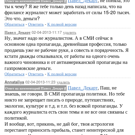
Павел_Декарт
, не поняла, это
Ответ на комментарий Павел_Декарт
#
ты к чему? Я же тебе только день назад написала, что на
фрилансе журналист может заработать от силы 15-20 тысяч.
Это что, деньги?
Обратиться
-
Ответить
-
К полной версии
02-04-2013-11:17
удалить
Павел_Декарт
Ну, значит надо не журналистом. А в СМИ сейчас в
основном одна пропаганда, древнейшая профессия, только
продаешь уже не рабочие руки, а совесть и порядочность. Я
кстати дважды отказывался, от работы на одного очень
важного чиновника и от антиамериканской пропаганды на
газпромовские деньги.
Обратиться
-
Ответить
-
К полной версии
02-04-2013-11:23
удалить
Annataliya
Павел_Декарт
, Паш, не
Ответ на комментарий Павел_Декарт
#
знаешь, не говори. В СМИ пропаганда политики. Но тебе
никто не запрещает писать о природе, путешествиях,
экологии, культуре и т.д. и т.п. без всякой пропаганды. У
каждого журналиста есть свои темы и не все они связаны с
политикой.
И вообще, вот, прикинь, не дай бог, твоя астрология
перестанет приносить прибыль, станет неинтересной для