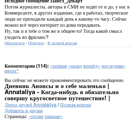
Исходное сообщение Павел_Декарт
Потом журналисты, авторы в СМИ не ходят от и до, у нас в
Коммерсанте, в других изданиях, где я работал, творческие
люди не приходили каждый день к какому-то часу. Сейчас
можно всё через интернет из дома передавать.
Ну, так и я тебе о том же в общем-то! Тогда какой смысл
уходить во фриланс?
Обратиться
-
Ответить
-
К полной версии
Комментарии (114):
«первая
«назад
вперёд»
последняя»
вверх^
Вы сейчас не можете прокомментировать это сообщение.
Дневник Анонсы и о себе маленько |
Annataliya - Когда-нибудь я обязательно
совершу кругосветное путешествие! |
Лента друзей Annataliya
/
Полная версия
Добавить в друзья
Страницы:
«позже
раньше»