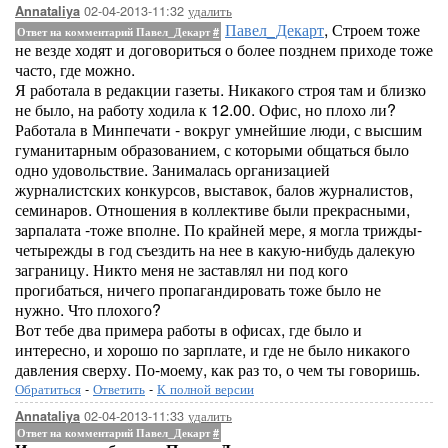
02-04-2013-11:32
удалить
Annataliya
Павел_Декарт
, Строем тоже
Ответ на комментарий Павел_Декарт
#
не везде ходят и договориться о более позднем приходе тоже
часто, где можно.
Я работала в редакции газеты. Никакого строя там и близко
не было, на работу ходила к 12.00. Офис, но плохо ли?
Работала в Минпечати - вокруг умнейшие люди, с высшим
гуманитарным образованием, с которыми общаться было
одно удовольствие. Занималась организацией
журналистских конкурсов, выставок, балов журналистов,
семинаров. Отношения в коллективе были прекрасными,
зарпалата -тоже вполне. По крайней мере, я могла трижды-
четырежды в год съездить на нее в какую-нибудь далекую
заграницу. Никто меня не заставлял ни под кого
прогибаться, ничего пропагандировать тоже было не
нужно. Что плохого?
Вот тебе два примера работы в офисах, где было и
интересно, и хорошо по зарплате, и где не было никакого
давления сверху. По-моему, как раз то, о чем ты говоришь.
Обратиться
-
Ответить
-
К полной версии
02-04-2013-11:33
удалить
Annataliya
Ответ на комментарий Павел_Декарт
#