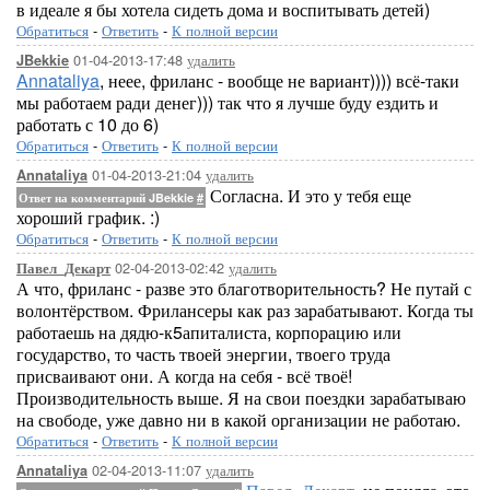
в идеале я бы хотела сидеть дома и воспитывать детей)
Обратиться
-
Ответить
-
К полной версии
01-04-2013-17:48
удалить
JBekkie
Annataliya
, неее, фриланс - вообще не вариант)))) всё-таки
мы работаем ради денег))) так что я лучше буду ездить и
работать с 10 до 6)
Обратиться
-
Ответить
-
К полной версии
01-04-2013-21:04
удалить
Annataliya
Согласна. И это у тебя еще
Ответ на комментарий JBekkie
#
хороший график. :)
Обратиться
-
Ответить
-
К полной версии
02-04-2013-02:42
удалить
Павел_Декарт
А что, фриланс - разве это благотворительность? Не путай с
волонтёрством. Фрилансеры как раз зарабатывают. Когда ты
работаешь на дядю-к5апиталиста, корпорацию или
государство, то часть твоей энергии, твоего труда
присваивают они. А когда на себя - всё твоё!
Производительность выше. Я на свои поездки зарабатываю
на свободе, уже давно ни в какой организации не работаю.
Обратиться
-
Ответить
-
К полной версии
02-04-2013-11:07
удалить
Annataliya