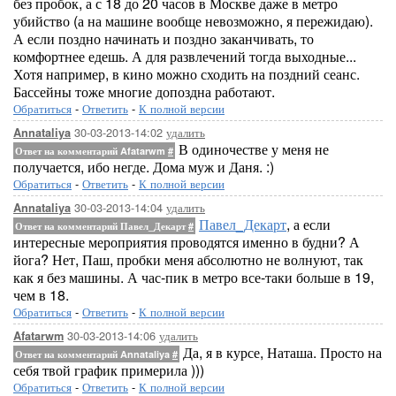
без пробок, а с 18 до 20 часов в Москве даже в метро
убийство (а на машине вообще невозможно, я пережидаю).
А если поздно начинать и поздно заканчивать, то
комфортнее едешь. А для развлечений тогда выходные...
Хотя например, в кино можно сходить на поздний сеанс.
Бассейны тоже многие допоздна работают.
Обратиться
-
Ответить
-
К полной версии
30-03-2013-14:02
удалить
Annataliya
В одиночестве у меня не
Ответ на комментарий Afatarwm
#
получается, ибо негде. Дома муж и Даня. :)
Обратиться
-
Ответить
-
К полной версии
30-03-2013-14:04
удалить
Annataliya
Павел_Декарт
, а если
Ответ на комментарий Павел_Декарт
#
интересные мероприятия проводятся именно в будни? А
йога? Нет, Паш, пробки меня абсолютно не волнуют, так
как я без машины. А час-пик в метро все-таки больше в 19,
чем в 18.
Обратиться
-
Ответить
-
К полной версии
30-03-2013-14:06
удалить
Afatarwm
Да, я в курсе, Наташа. Просто на
Ответ на комментарий Annataliya
#
себя твой график примерила )))
Обратиться
-
Ответить
-
К полной версии