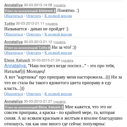
30-03-2013-14:08
удалить
Annataliya
Понятно. :)
Ответ на комментарий Afatarwm
#
Обратиться
-
Ответить
-
К полной версии
30-03-2013-21:11
удалить
Табби
Называется - диван не пройдет :)
Обратиться
-
Ответить
-
К полной версии
30-03-2013-21:12
удалить
Annataliya
Ни за что! :))
Ответ на комментарий Табби
#
Обратиться
-
Ответить
-
К полной версии
30-03-2013-21:24
удалить
Elena_Kalusch
Annataliya
, "Наш пострел везде поспел..." - это про тебя,
Наталья!))) Молодец!
А вот "картинка" про приправу меня насторожила...((( Ни за
что не стала бы такого ядовитого цвета приправу в еду
класть...)))
Обратиться
-
Ответить
-
К полной версии
30-03-2013-21:27
удалить
Annataliya
Мне кажется, что это не
Ответ на комментарий Elena_Kalusch
#
совсем приправа, а краска - по крайней мере, та, которая
синяя. А ко всяким красным и желтым я вполне благодушно
отношусь, так как они много где сейчас популярны: