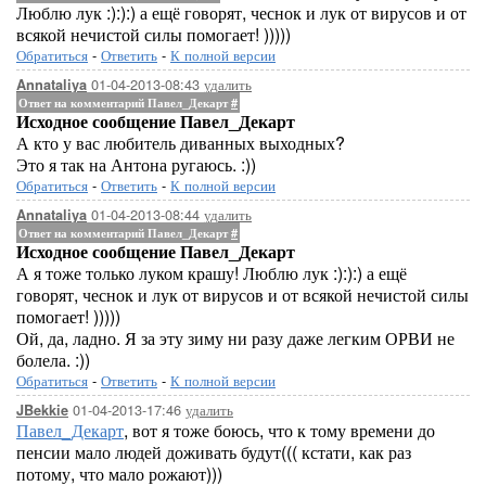
Люблю лук :):):) а ещё говорят, чеснок и лук от вирусов и от
всякой нечистой силы помогает! )))))
Обратиться
-
Ответить
-
К полной версии
01-04-2013-08:43
удалить
Annataliya
Ответ на комментарий Павел_Декарт
#
Исходное сообщение Павел_Декарт
А кто у вас любитель диванных выходных?
Это я так на Антона ругаюсь. :))
Обратиться
-
Ответить
-
К полной версии
01-04-2013-08:44
удалить
Annataliya
Ответ на комментарий Павел_Декарт
#
Исходное сообщение Павел_Декарт
А я тоже только луком крашу! Люблю лук :):):) а ещё
говорят, чеснок и лук от вирусов и от всякой нечистой силы
помогает! )))))
Ой, да, ладно. Я за эту зиму ни разу даже легким ОРВИ не
болела. :))
Обратиться
-
Ответить
-
К полной версии
01-04-2013-17:46
удалить
JBekkie
Павел_Декарт
, вот я тоже боюсь, что к тому времени до
пенсии мало людей доживать будут((( кстати, как раз
потому, что мало рожают)))