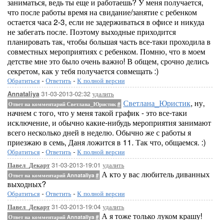
заниматься, ведь ты еще и работаешь? У меня получается,
что после работы время на свидание/занятие с ребенком
остается часа 2-3, если не задерживаться в офисе и никуда
не забегать после. Поэтому выходные приходится
планировать так, чтобы большая часть все-таки проходила в
совместных мероприятиях с ребенком. Помню, что в моем
детстве мне это было очень важно! В общем, срочно делись
секретом, как у тебя получается совмещать :)
Обратиться
-
Ответить
-
К полной версии
31-03-2013-02:32
удалить
Annataliya
Светлана_Юристик
, ну,
Ответ на комментарий Светлана_Юристик
#
начнем с того, что у меня такой график - это все-таки
исключение, и обычно какие-нибудь мероприятия занимают
всего несколько дней в неделю. Обычно же с работы я
приезжаю в семь, Даня ложится в 11. Так что, общаемся. :)
Обратиться
-
Ответить
-
К полной версии
31-03-2013-19:01
удалить
Павел_Декарт
А кто у вас любитель диванных
Ответ на комментарий Annataliya
#
выходных?
Обратиться
-
Ответить
-
К полной версии
31-03-2013-19:04
удалить
Павел_Декарт
А я тоже только луком крашу!
Ответ на комментарий Annataliya
#