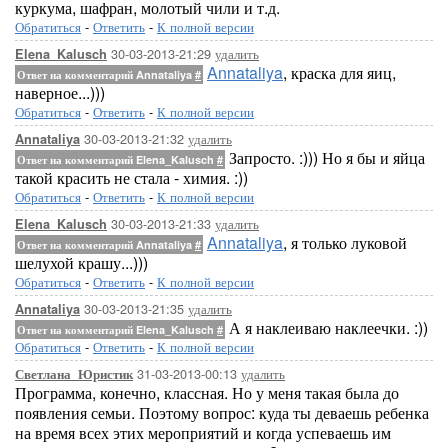
куркума, шафран, молотый чили и т.д.
Обратиться
-
Ответить
-
К полной версии
30-03-2013-21:29
удалить
Elena_Kalusch
Annataliya
, краска для яиц,
Ответ на комментарий Annataliya
#
наверное...)))
Обратиться
-
Ответить
-
К полной версии
30-03-2013-21:32
удалить
Annataliya
Запросто. :))) Но я бы и яйца
Ответ на комментарий Elena_Kalusch
#
такой красить не стала - химия. :))
Обратиться
-
Ответить
-
К полной версии
30-03-2013-21:33
удалить
Elena_Kalusch
Annataliya
, я только луковой
Ответ на комментарий Annataliya
#
шелухой крашу...)))
Обратиться
-
Ответить
-
К полной версии
30-03-2013-21:35
удалить
Annataliya
А я наклеиваю наклеечки. :))
Ответ на комментарий Elena_Kalusch
#
Обратиться
-
Ответить
-
К полной версии
31-03-2013-00:13
удалить
Светлана_Юристик
Программа, конечно, классная. Но у меня такая была до
появления семьи. Поэтому вопрос: куда ты деваешь ребенка
на время всех этих мероприятий и когда успеваешь им