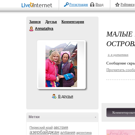
Регистрация
Вход
Рейтинги
Записи
Друзья
Комментарии
Annataliya
МАЛЫЕ 
ОСТРОВ
+ в цитатник
Cообщение скры
Прочитать сооб
В друзья
Комментироват
Метки
-
австрия
Пермский край
азербайджан
албания
аргентина