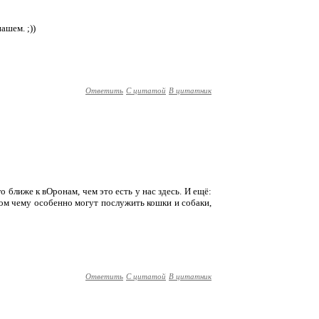
ашем. ;))
Ответить
С цитатой
В цитатник
о ближе к вОронам, чем это есть у нас здесь. И ещё:
ом чему особенно могут послужить кошки и собаки,
Ответить
С цитатой
В цитатник