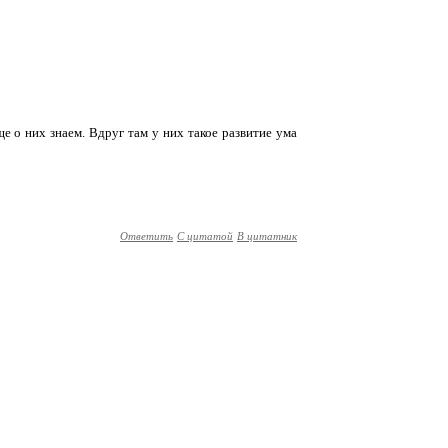
ще о них знаем. Вдруг там у них такое развитие ума
Ответить
С цитатой
В цитатник