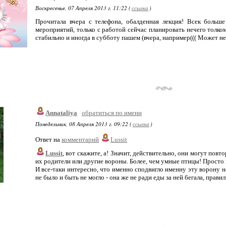
Воскресенье, 07 Апреля 2013 г. 11:22 (
ссылка
)
Прочитала вчера с телефона, обалденная лекция! Всек больш
мероприятий, только с работой сейчас планировать нечего толком
стабильно и иногда в субботу пашем (вчера, например((( Может н
Annataliya
обратиться по имени
Понедельник, 08 Апреля 2013 г. 09:22 (
ссылка
)
Ответ на
комментарий
Lussit
Lussit
, вот скажите, а! Значит, действительно, они могут повто
их родители или другие вороны. Более, чем умные птицы! Просто
И все-таки интересно, что именно сподвигло именну эту ворону н
не было и быть не могло - она же не ради еды за ней бегала, прави