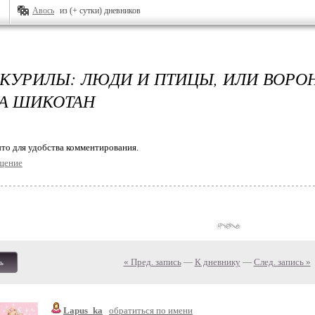
Авось
из (+ сутки) дневников
КУРИЛЫ: ЛЮДИ И ПТИЦЫ, ИЛИ ВОРО
А ШИКОТАН
то для удобства комментирования.
щение
« Пред. запись
—
К дневнику
—
След. запись »
ь
Lapus_ka
обратиться по имени