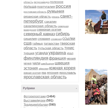
полезное
область
петрозаводск
россия
польша
португалия
румыния
ростовская область
санкт-
рязанская область
рязань
петербург
сахалин
сахалинская область
северная
северная осетия
македония
сибирь
северный кавказ
ссылки
сицилия
словакия
словения
сша
тверская
татарстан
таймыр
область
тунис
тульская область
украина
уганда
турция
урал
финляндия
франция
чехия
швеция
чили
чечня
швейцария
южная корея
эстония
эфиопия
япония
ярославль
ява
южная осетия
ярославская область
Рубрики
-
Фоторепортажи
(1464)
Выставки/музеи
(591)
Традиции/обычаи
(590)