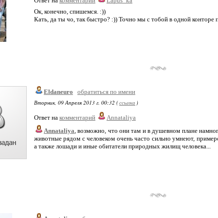
Ответ на
комментарий
Lapus_ka
Ок, конечно, спишемся. :))
Кать, да ты чо, так быстро? :)) Точно мы с тобой в одной конторе п
Eldaneuro
обратиться по имени
Вторник, 09 Апреля 2013 г. 00:32 (
ссылка
)
Ответ на
комментарий
Annataliya
Annataliya
, возможно, что они там и в душевном плане намног
животные рядом с человеком очень часто сильно умнеют, пример
а также лошади и иные обитатели природных жилищ человека...