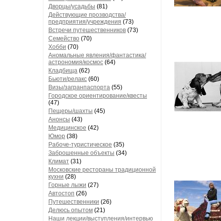
Дворцы/усадьбы
(81)
Действующие прозводства/
предприятия/учреждения
(73)
Встречи путешественников
(73)
Семейство
(70)
Хобби
(70)
Аномальные явления/фантастика/
астрономия/космос
(64)
Кладбища
(62)
Бьюти/релакс
(60)
Визы/загранпаспорта
(55)
Городское ориентирование/квесты
(47)
Пещеры/шахты
(45)
Анонсы
(43)
Медицинское
(42)
Юмор
(38)
Рабоче-туристическое
(35)
Заброшенные объекты
(34)
Климат
(31)
Московские рестораны традиционной
кухни
(28)
Горные лыжи
(27)
Автостоп
(26)
Путешественники
(26)
Делюсь опытом
(21)
Наши лекции/выступления/интервью