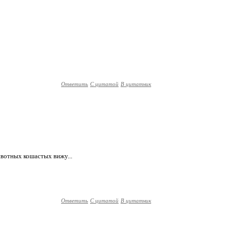
Ответить
С цитатой
В цитатник
ивотных кошастых вижу...
Ответить
С цитатой
В цитатник