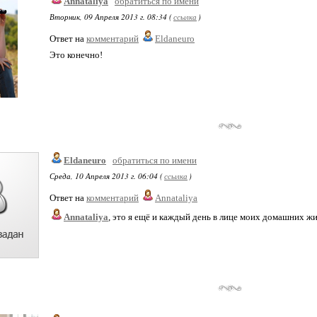
Annataliya
обратиться по имени
Вторник, 09 Апреля 2013 г. 08:34 (
ссылка
)
Ответ на
комментарий
Eldaneuro
Это конечно!
Eldaneuro
обратиться по имени
Среда, 10 Апреля 2013 г. 06:04 (
ссылка
)
Ответ на
комментарий
Annataliya
Annataliya
, это я ещё и каждый день в лице моих домашних ж