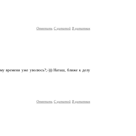
Ответить
С цитатой
В цитатник
му времени уже уволюсь?;-))) Наташ, ближе к делу
Ответить
С цитатой
В цитатник