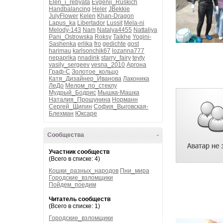
Elen_i_rebyata
Evgenij_Ruskich
Handbalancing
Heler
JBekkie
JulyFlower
Kelen
Khan-Dragon
Lapus_ka
Libertador
Lussit
Mela-ni
Melody-143
Nam
Natalya4455
Nattaliya
Pani_Ostrowska
Roksy
Taikhe
Yogini-
Sashenka
erlika
fro
gedichte
gost
harimau
karlsonchik67
lozanna777
nepaprika
nnadink
starry_fairy
teyty
vasily_sergeev
vesna_2010
Аргона
Граф-С
Золотое_кольцо
Катя_Дизайнер_Иванова
Лаконика
ЛеДо
Мелом_по_стеклу
Мудрый_Бодрис
Мышка-Машка
Наталия_Прошунина
Норманн
Сергей_Щипин
София_Выговская-
Блехман
Юксаре
Сообщества
-
Участник сообществ
(Всего в списке: 4)
Кошки_разных_народов
Пни_мира
Городские_взломщики
Пойдем_поедим
Читатель сообществ
(Всего в списке: 1)
Городские_взломщики