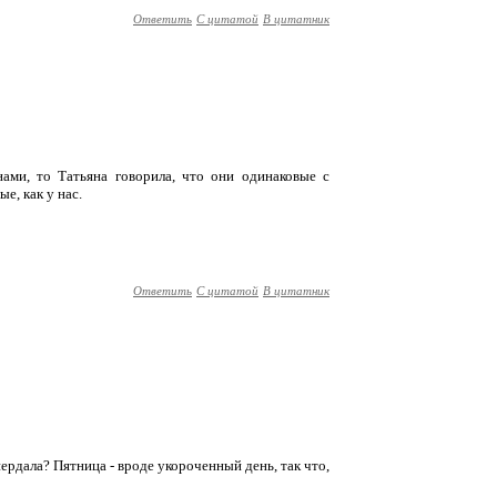
Ответить
С цитатой
В цитатник
ами, то Татьяна говорила, что они одинаковые с
е, как у нас.
Ответить
С цитатой
В цитатник
ердала? Пятница - вроде укороченный день, так что,