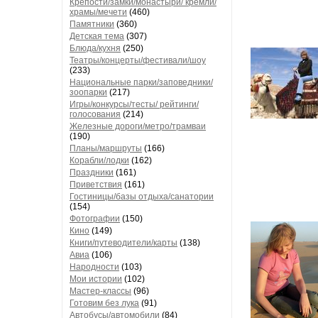
Крепости/замки/монастыри/ кремли/
храмы/мечети
(460)
Памятники
(360)
Детская тема
(307)
Блюда/кухня
(250)
Театры/концерты/фестивали/шоу
(233)
Национальные парки/заповедники/
зоопарки
(217)
Игры/конкурсы/тесты/ рейтинги/
голосования
(214)
Железные дороги/метро/трамваи
(190)
Планы/маршруты
(166)
Корабли/лодки
(162)
Праздники
(161)
Приветствия
(161)
Гостиницы/базы отдыха/санатории
(154)
Фотографии
(150)
Кино
(149)
Книги/путеводители/карты
(138)
Авиа
(106)
Народности
(103)
Мои истории
(102)
Мастер-классы
(96)
Готовим без лука
(91)
Автобусы/автомобили
(84)