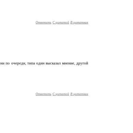
Ответить
С цитатой
В цитатник
ни по очереди, типа один высказал мнение, другой
Ответить
С цитатой
В цитатник