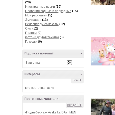
(20)
Иностранные языки
(19)
Плавания водные и подводные
(15)
Мои рассказы
(15)
Эмиграция
(13)
Велосипеды/самокаты
(12)
Сны
(12)
Полеты
(9)
Фото- и другая техника
(8)
Плюшки
(6)
Подписка по e-mail
-
Интересы
-
Все (1)
юго-восточная азия
Постоянные читатели
-
Все (2101)
-Поднебесная-
Assketka
DAY_MEN