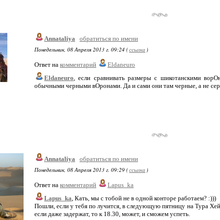
Annataliya
обратиться по имени
Понедельник, 08 Апреля 2013 г. 09:24 (
ссылка
)
Ответ на
комментарий
Eldaneuro
Eldaneuro
, если сравнивать размеры с шикотанскими ворОн
обычными черными вОронами. Да и сами они там черные, а не серы
Annataliya
обратиться по имени
Понедельник, 08 Апреля 2013 г. 09:29 (
ссылка
)
Ответ на
комментарий
Lapus_ka
Lapus_ka
, Кать, мы с тобой не в одной конторе работаем? :)))
Пошли, если у тебя по лучится, в следующую пятницу на Тура Хей
если даже задержат, то к 18.30, может, и сможем успеть.