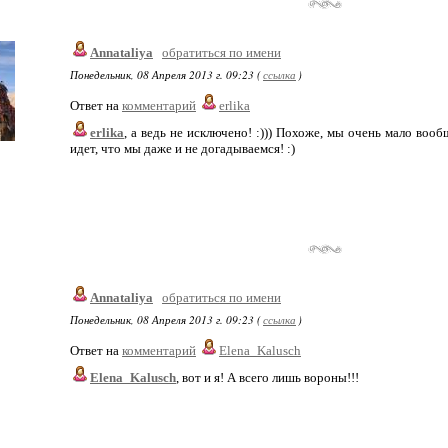
Annataliya
обратиться по имени
Понедельник, 08 Апреля 2013 г. 09:23 (
ссылка
)
Ответ на
комментарий
erlika
erlika
, а ведь не исключено! :))) Похоже, мы очень мало вооб
идет, что мы даже и не догадываемся! :)
Annataliya
обратиться по имени
Понедельник, 08 Апреля 2013 г. 09:23 (
ссылка
)
Ответ на
комментарий
Elena_Kalusch
Elena_Kalusch
, вот и я! А всего лишь вороны!!!