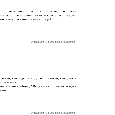
е и больше хочу попасть в рго на одно из таких
 не могу - сверхурочно остаемся пару раз в неделю
емножко устаканится и тоже пойду!
Ответить
С цитатой
В цитатник
рять то, что видят вокруг, а не только то, что делают
 поразительно!
ачать ловить собачку? Ведь никакого рефлекса здесь
льно?
Ответить
С цитатой
В цитатник