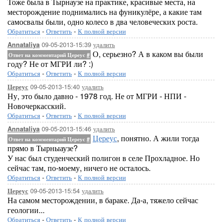
Тоже была в Тырнаузе на практике, красивые места, на
месторождение поднимались на фуникулёре, а какие там
самосвалы были, одно колесо в два человеческих роста.
Обратиться
-
Ответить
-
К полной версии
09-05-2013-15:39
удалить
Annataliya
О, серьезно? А в каком вы были
Ответ на комментарий Цереус
#
году? Не от МГРИ ли? :)
Обратиться
-
Ответить
-
К полной версии
09-05-2013-15:40
удалить
Цереус
Ну, это было давно - 1978 год. Не от МГРИ - НПИ -
Новочеркасский.
Обратиться
-
Ответить
-
К полной версии
09-05-2013-15:46
удалить
Annataliya
Цереус
, понятно. А жили тогда
Ответ на комментарий Цереус
#
прямо в Тырныаузе?
У нас был студенческий полигон в селе Прохладное. Но
сейчас там, по-моему, ничего не осталось.
Обратиться
-
Ответить
-
К полной версии
09-05-2013-15:54
удалить
Цереус
На самом месторождении, в бараке. Да-а, тяжело сейчас
геологии...
Обратиться
-
Ответить
-
К полной версии