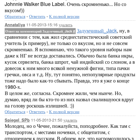
Johnnie Walker Blue Label. Очень скромненько... Но со
вкусом!))
Обратиться
-
Ответить
-
К полной версии
11-05-2013-15:16
удалить
Annataliya
Задумчивый_Jack
, ну, в
Ответ на комментарий Задумчивый_Jack
#
сравнении с тем, как жил среднестатистический советский
учитель (к примеру), не только со вкусом, но и не совсем
скромненько. Я вспоминаю, что такого уровня наборы нам
даже к НГ не всегда доставались. Обычно была банка икры,
кусок сервелета, банка шпрот, чай индийский со слоном, а в
довесок к ним много всякой ненужной фигни, типа пачки
гречки, овса и т.д. Ну, тут понятно, непопулярные продукты
тоже надо было как-то сбывать. Правда, это я уже о конце
1980-х.
В целом же, согласна. Скромнее жили, чем нынче. Но,
думаю, вряд ли бы кто-то из них назвал свалившуюся вдруг
на голову роскошь излишней. :))
Обратиться
-
Ответить
-
К полной версии
11-05-2013-21:50
удалить
Spiegel_SPb
Молодец, но о Чечне, пожалуйста, поподробнее. Как там с
транспортом, с местами ночевки, с общепитом, с
отношением к русским. В общем, все, что нагромоздилось з