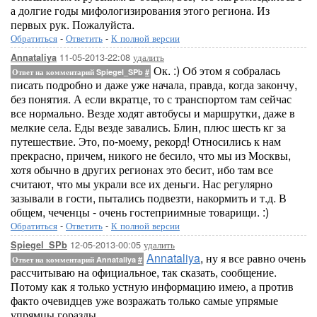
а долгие годы мифологизирования этого региона. Из
первых рук. Пожалуйста.
Обратиться
-
Ответить
-
К полной версии
11-05-2013-22:08
удалить
Annataliya
Ок. :) Об этом я собралась
Ответ на комментарий Spiegel_SPb
#
писать подробно и даже уже начала, правда, когда закончу,
без понятия. А если вкратце, то с транспортом там сейчас
все нормально. Везде ходят автобусы и маршрутки, даже в
мелкие села. Еды везде завались. Блин, плюс шесть кг за
путешествие. Это, по-моему, рекорд! Относились к нам
прекрасно, причем, никого не бесило, что мы из Москвы,
хотя обычно в других регионах это бесит, ибо там все
считают, что мы украли все их деньги. Нас регулярно
зазывали в гости, пытались подвезти, накормить и т.д. В
общем, чеченцы - очень гостеприимные товарищи. :)
Обратиться
-
Ответить
-
К полной версии
12-05-2013-00:05
удалить
Spiegel_SPb
Annataliya
, ну я все равно очень
Ответ на комментарий Annataliya
#
рассчитываю на официальное, так сказать, сообщение.
Потому как я только устную информацию имею, а против
факто очевидцев уже возражать только самые упрямые
упрямцы горазды.