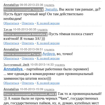
09-05-2013-23:36
удалить
Annataliya
Эмпайр
, Вы жили там раньше, да?
Ответ на комментарий Эмпайр
#
Пусть будет прочный мир! Он там действительно
необходим!
Обратиться
-
Ответить
-
К полной версии
10-05-2013-00:35
удалить
Таули
Пусть тёмная полоса станет
Ответ на комментарий Annataliya
#
взлётной! Я только ЗА! )))
Обратиться
-
Ответить
-
К полной версии
10-05-2013-09:51
удалить
Annataliya
Aydaya
, во, точно!
Ответ на комментарий Таули
#
Обратиться
-
Ответить
-
К полной версии
10-05-2013-14:33
удалить
Задумчивый_Jack
Annataliya
, - партийные работники были скромнее)
... мне однажды в командировке один провинциальный
замминистра штатив носил)))
Обратиться
-
Ответить
-
К полной версии
10-05-2013-15:09
удалить
Annataliya
Так то ж провинциальный!
Ответ на комментарий Задумчивый_Jack
#
:)) А наши были не прочь черных "Чаек", государственных
дач, государственных пайков, ну, и, думаю, купейных мест