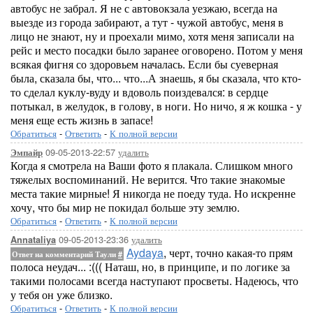
автобус не забрал. Я не с автовокзала уезжаю, всегда на
выезде из города забирают, а тут - чужой автобус, меня в
лицо не знают, ну и проехали мимо, хотя меня записали на
рейс и место посадки было заранее оговорено. Потом у меня
всякая фигня со здоровьем началась. Если бы суеверная
была, сказала бы, что... что...А знаешь, я бы сказала, что кто-
то сделал куклу-вуду и вдоволь поиздевался: в сердце
потыкал, в желудок, в голову, в ноги. Но ничо, я ж кошка - у
меня еще есть жизнь в запасе!
Обратиться
-
Ответить
-
К полной версии
09-05-2013-22:57
удалить
Эмпайр
Когда я смотрела на Ваши фото я плакала. Слишком много
тяжелых воспоминаний. Не верится. Что такие знакомые
места такие мирные! Я никогда не поеду туда. Но искренне
хочу, что бы мир не покидал больше эту землю.
Обратиться
-
Ответить
-
К полной версии
09-05-2013-23:36
удалить
Annataliya
Aydaya
, черт, точно какая-то прям
Ответ на комментарий Таули
#
полоса неудач... :((( Наташ, но, в принципе, и по логике за
такими полосами всегда наступают просветы. Надеюсь, что
у тебя он уже близко.
Обратиться
-
Ответить
-
К полной версии