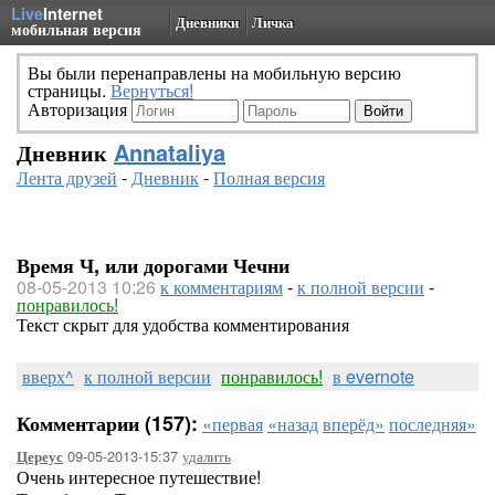
Live
Internet
Дневники
Личка
мобильная версия
Вы были перенаправлены на мобильную версию
страницы.
Вернуться!
Авторизация
Дневник
Annataliya
Лента друзей
-
Дневник
-
Полная версия
Время Ч, или дорогами Чечни
08-05-2013 10:26
к комментариям
-
к полной версии
-
понравилось!
Текст скрыт для удобства комментирования
вверх^
к полной версии
понравилось!
в evernote
Комментарии (157):
«первая
«назад
вперёд»
последняя»
09-05-2013-15:37
удалить
Цереус
Очень интересное путешествие!