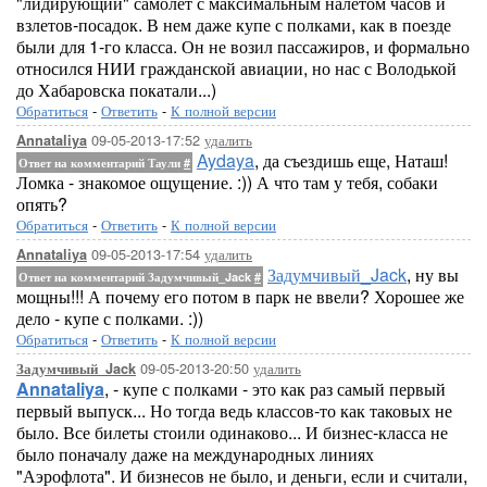
"лидирующий" самолет с максимальным налетом часов и
взлетов-посадок. В нем даже купе с полками, как в поезде
были для 1-го класса. Он не возил пассажиров, и формально
относился НИИ гражданской авиации, но нас с Володькой
до Хабаровска покатали...)
Обратиться
-
Ответить
-
К полной версии
09-05-2013-17:52
удалить
Annataliya
Aydaya
, да съездишь еще, Наташ!
Ответ на комментарий Таули
#
Ломка - знакомое ощущение. :)) А что там у тебя, собаки
опять?
Обратиться
-
Ответить
-
К полной версии
09-05-2013-17:54
удалить
Annataliya
Задумчивый_Jack
, ну вы
Ответ на комментарий Задумчивый_Jack
#
мощны!!! А почему его потом в парк не ввели? Хорошее же
дело - купе с полками. :))
Обратиться
-
Ответить
-
К полной версии
09-05-2013-20:50
удалить
Задумчивый_Jack
Annataliya
, - купе с полками - это как раз самый первый
первый выпуск... Но тогда ведь классов-то как таковых не
было. Все билеты стоили одинаково... И бизнес-класса не
было поначалу даже на международных линиях
"Аэрофлота". И бизнесов не было, и деньги, если и считали,