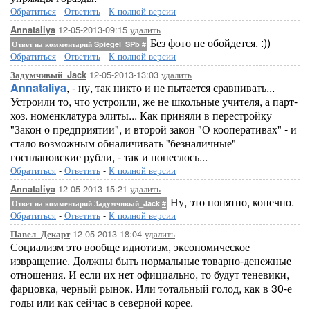
Обратиться
-
Ответить
-
К полной версии
12-05-2013-09:15
удалить
Annataliya
Без фото не обойдется. :))
Ответ на комментарий Spiegel_SPb
#
Обратиться
-
Ответить
-
К полной версии
12-05-2013-13:03
удалить
Задумчивый_Jack
Annataliya
, - ну, так никто и не пытается сравнивать...
Устроили то, что устроили, же не школьные учителя, а парт-
хоз. номенклатура элиты... Как приняли в перестройку
"Закон о предприятии", и второй закон "О кооперативах" - и
стало возможным обналичивать "безналичные"
госплановские рубли, - так и понеслось...
Обратиться
-
Ответить
-
К полной версии
12-05-2013-15:21
удалить
Annataliya
Ну, это понятно, конечно.
Ответ на комментарий Задумчивый_Jack
#
Обратиться
-
Ответить
-
К полной версии
12-05-2013-18:04
удалить
Павел_Декарт
Социализм это вообще идиотизм, экеономическое
извращение. Должны быть нормальные товарно-денежные
отношения. И если их нет официально, то будут теневики,
фарцовка, черный рынок. Или тотальный голод, как в 30-е
годы или как сейчас в северной корее.