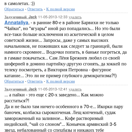
в самолетах. :))
Обратиться
-
Ответить
-
К полной версии
11-05-2013-12:33
удалить
Задумчивый_Jack
Annataliya
, - в ранние 80-е в районе Барвихи не только
"Чайки", но "ягуары" иной раз попадались... Но это были
все-таки больше исключения из аскетической в целом
советской жизни... Запросы, даже у самых высоких
начальников, не поживших как следует за границей, были
намного скромнее... Водочки попить, в баньке погреться, да
в гамаке покачаться... Сам Лёня Брежнев любил со своей
шоферней в домино партийку-другую сгонять, да хоккей по
телеку посмотреть, а Виктория Петровна - фигурное
катание... Это ли не пример глубокого демократизма?!)
Обратиться
-
Ответить
-
К полной версии
11-05-2013-12:41
удалить
Задумчивый_Jack
... а пайки - это еще с 20-х заведено... Как можно
расстаться?!
Да и не было там ничего особенного в 70-е... Икорки пару
баночек, колбаска сырокопченая. Лещ копченый, судак
замороженный на заливное... Кофе растворимый
индийский, "чай со слоном"... Коньячок армянский 3-5
звезд, небалованный со спецбазы и никаких тебе