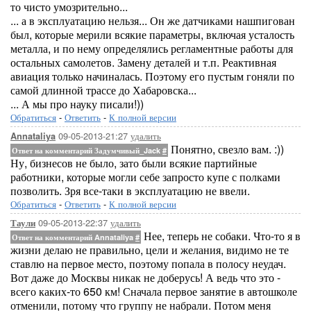
то чисто умозрительно...
... а в эксплуатацию нельзя... Он же датчиками нашпигован
был, которые мерили всякие параметры, включая усталость
металла, и по нему определялись регламентные работы для
остальных самолетов. Замену деталей и т.п. Реактивная
авиация только начиналась. Поэтому его пустым гоняли по
самой длинной трассе до Хабаровска...
... А мы про науку писали!))
Обратиться
-
Ответить
-
К полной версии
09-05-2013-21:27
удалить
Annataliya
Понятно, свезло вам. :))
Ответ на комментарий Задумчивый_Jack
#
Ну, бизнесов не было, зато были всякие партийные
работники, которые могли себе запросто купе с полками
позволить. Зря все-таки в эксплуатацию не ввели.
Обратиться
-
Ответить
-
К полной версии
09-05-2013-22:37
удалить
Таули
Нее, теперь не собаки. Что-то я в
Ответ на комментарий Annataliya
#
жизни делаю не правильно, цели и желания, видимо не те
ставлю на первое место, поэтому попала в полосу неудач.
Вот даже до Москвы никак не доберусь! А ведь что это -
всего каких-то 650 км! Сначала первое занятие в автошколе
отменили, потому что группу не набрали. Потом меня