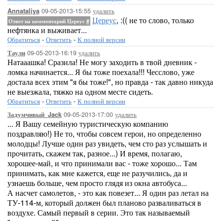
09-05-2013-15:55
удалить
Annataliya
Цереус
, :(( не то слово, только
Ответ на комментарий Цереус
#
нефтянка и выживает...
Обратиться
-
Ответить
-
К полной версии
09-05-2013-16:19
удалить
Таули
Натааашка! Сразила! Не могу заходить в твой дневник -
ломка начинается... Я бы тоже поехала!!! Чесслово, уже
достала всех этим "я бы тоже!", но правда - так давно никуда
не выезжала, тяжко на одном месте сидеть.
Обратиться
-
Ответить
-
К полной версии
09-05-2013-17:00
удалить
Задумчивый_Jack
... Я Вашу семейную туристическую компанию
поздравляю!) Не то, чтобы совсем герои, но определенно
молодцы! Лучше один раз увидеть, чем сто раз услышать и
прочитать, скажем так, разное...) И время, полагаю,
хорошее-май, и что принимали вас - тоже хорошо... Там
принимать, как мне кажется, еще не разучились, да и
узнаешь больше, чем просто глядя из окна автобуса...
А насчет самолетов, - это как повезет... Я один раз летал на
ТУ-114-м, который должен был планово разваливаться в
воздухе. Самый первый в серии. Это так называемый