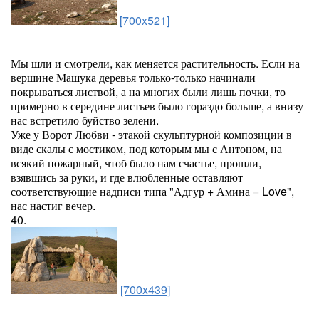
[700x521]
Мы шли и смотрели, как меняется растительность. Если на
вершине Машука деревья только-только начинали
покрываться листвой, а на многих были лишь почки, то
примерно в середине листьев было гораздо больше, а внизу
нас встретило буйство зелени.
Уже у Ворот Любви - этакой скульптурной композиции в
виде скалы с мостиком, под которым мы с Антоном, на
всякий пожарный, чтоб было нам счастье, прошли,
взявшись за руки, и где влюбленные оставляют
соответствующие надписи типа "Адгур + Амина = Love",
нас настиг вечер.
40.
[700x439]