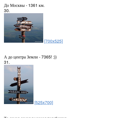
До Москвы - 1361 км.
30.
[700x525]
А до центра Земли - 7365! :))
31.
[525x700]