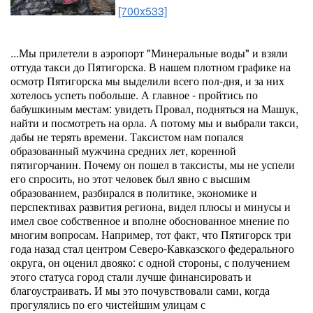
[700x533]
...Мы прилетели в аэропорт "Минеральные воды" и взяли
оттуда такси до Пятигорска. В нашем плотном графике на
осмотр Пятигорска мы выделили всего пол-дня, и за них
хотелось успеть побольше. А главное - пройтись по
бабушкиным местам: увидеть Провал, подняться на Машук,
найти и посмотреть на орла. А потому мы и выбрали такси,
дабы не терять времени. Таксистом нам попался
образованный мужчина средних лет, коренной
пятигорчанин. Почему он пошел в таксисты, мы не успели
его спросить, но этот человек был явно с высшим
образованием, разбирался в политике, экономике и
перспективах развития региона, видел плюсы и минусы и
имел свое собственное и вполне обоснованное мнение по
многим вопросам. Например, тот факт, что Пятигорск три
года назад стал центром Северо-Кавказского федерального
округа, он оценил двояко: с одной стороны, с получением
этого статуса город стали лучше финансировать и
благоустраивать. И мы это почувствовали сами, когда
прогулялись по его чистейшим улицам с