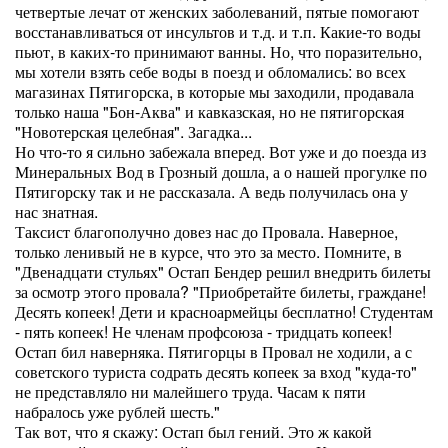
четвертые лечат от женских заболеваний, пятые помогают
восстанавливаться от инсультов и т.д. и т.п. Какие-то воды
пьют, в каких-то принимают ванны. Но, что поразительно,
мы хотели взять себе воды в поезд и обломались: во всех
магазинах Пятигорска, в которые мы заходили, продавала
только наша "Бон-Аква" и кавказская, но не пятигорская
"Новотерская целебная". Загадка...
Но что-то я сильно забежала вперед. Вот уже и до поезда из
Минеральных Вод в Грозный дошла, а о нашей прогулке по
Пятигорску так и не рассказала. А ведь получилась она у
нас знатная.
Таксист благополучно довез нас до Провала. Наверное,
только ленивый не в курсе, что это за место. Помните, в
"Двенадцати стульях" Остап Бендер решил внедрить билеты
за осмотр этого провала? "Приобретайте билеты, граждане!
Десять копеек! Дети и красноармейцы бесплатно! Студентам
- пять копеек! Не членам профсоюза - тридцать копеек!
Остап бил наверняка. Пятигорцы в Провал не ходили, а с
советского туриста содрать десять копеек за вход "куда-то"
не представляло ни малейшего труда. Часам к пяти
набралось уже рублей шесть."
Так вот, что я скажу: Остап был гений. Это ж какой