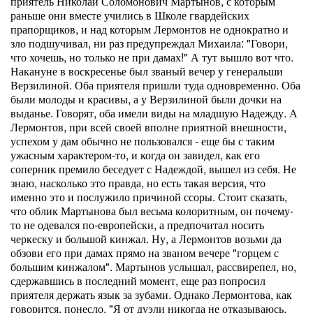
приятель Николай Соломонович Мартынов, с которым
раньше они вместе учились в Школе гвардейских
прапорщиков, и над которым Лермонтов не однократно и
зло подшучивал, ни раз предупреждал Михаила: "Говори,
что хочешь, но только не при дамах!" А тут вышло вот что.
Накануне в воскресенье был званый вечер у генеральши
Верзилиной. Оба приятеля пришли туда одновременно. Оба
были молоды и красивы, а у Верзилиной были дочки на
выданье. Говорят, оба имели виды на младшую Надежду. А
Лермонтов, при всей своей вполне приятной внешности,
успехом у дам обычно не пользовался - еще бы с таким
ужасным характером-то, и когда он завидел, как его
соперник премило беседует с Надеждой, вышел из себя. Не
знаю, насколько это правда, но есть такая версия, что
именно это и послужило причиной ссоры. Стоит сказать,
что облик Мартынова был весьма колоритным, он почему-
то не одевался по-европейски, а предпочитал носить
черкеску и большой кинжал. Ну, а Лермонтов возьми да
обзови его при дамах прямо на званом вечере "горцем с
большим кинжалом". Мартынов услышал, рассвирепел, но,
сдержавшись в последний момент, еще раз попросил
приятеля держать язык за зубами. Однако Лермонтова, как
говорится, понесло. "Я от дуэли никогда не отказываюсь,