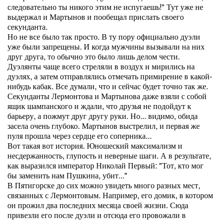
следовательно ты никого этим не испугаешь!" Тут уже не
выдержал и Мартынов и пообещал прислать своего
секунданта.
Но не все было так просто. В ту пору официально дуэли
уже были запрещены. И когда мужчины вызывали на них
друг друга, то обычно это было лишь делом чести.
Дуэлянты чаще всего стреляли в воздух и мирились на
дуэлях, а затем отправлялись отмечать примирение в какой-
нибудь кабак. Все думали, что и сейчас будет точно так же.
Секунданты Лермонтова и Мартынова даже взяли с собой
ящик шампанского и ждали, что друзья не подойдут к
барьеру, а пожмут друг другу руки. Но... видимо, обида
засела очень глубоко. Мартынов выстрелил, и первая же
пуля прошла через сердце его соперника...
Вот такая вот история. Юношеский максимализм и
несдержанность, глупость и неверные шаги. А в результате,
как выразился император Николай Первый: "Тот, кто мог
бы заменить нам Пушкина, убит..."
В Пятигорске до сих можно увидеть много разных мест,
связанных с Лермонтовым. Например, его домик, в котором
он прожил два последних месяца своей жизни. Сюда
привезли его после дуэли и отсюда его провожали в