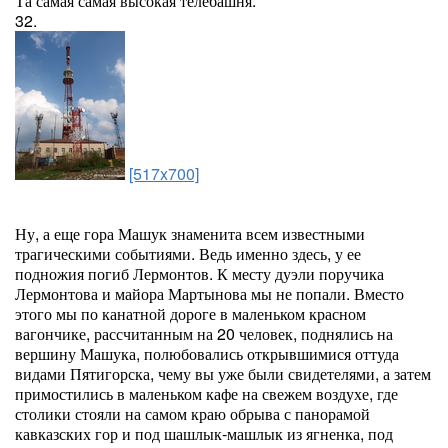
Та самая самая высокая телебашня.
32.
[517x700]
Ну, а еще гора Машук знаменита всем известными
трагическими событиями. Ведь именно здесь, у ее
подножия погиб Лермонтов. К месту дуэли поручика
Лермонтова и майора Мартынова мы не попали. Вместо
этого мы по канатной дороге в маленьком красном
вагончике, рассчитанным на 20 человек, поднялись на
вершину Машука, полюбовались открывшимися оттуда
видами Пятигорска, чему вы уже были свидетелями, а затем
примостились в маленьком кафе на свежем воздухе, где
столики стояли на самом краю обрыва с панорамой
кавказских гор и под шашлык-машлык из ягненка, под