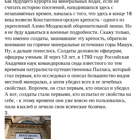
как будущего курорта на минеральных водах, если не
считать историю поселений, находившихся здесь с
незапамятных времен, началась с того, что здесь в конце 18
века возвели Константиногорскую крепость - одного из
укреплений Азово-Моздокской оборонительной линии. Но
я не буду вдаваться в военные подробности. Скажу только,
что именно солдаты, занимавшие эту крепость, обратили
внимание на горячие минеральные источники горы Машук.
Ну, а дальше понеслось. Солдаты доложили офицерам,
офицеры ученым. И через 13 лет, в 1793 году Российская
Академия наук командировала сюда известного по тем
временам натуралиста-путешественника Палласа, который
стал первым, кто исследовал и описал большинство видов
местной минералки, а затем убедил всех в ее лечебных
свойствах. Впрочем, он стал первым, кто описал и убедил.
А вот, солдаты стали первыми, кто испытал ее свойства на
себе, - к этому времени они уже вовсю ею пользовались,
пили взахлеб и лечили свои всяческие болячки.
3.