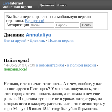
Live
Internet
Дневники
Личка
мобильная версия
Вы были перенаправлены на мобильную версию
страницы.
Вернуться!
Авторизация
Дневник
Annataliya
Лента друзей
-
Дневник
-
Полная версия
Найти орла!
14-05-2013 07:39
к комментариям
-
к полной версии
-
понравилось!
Не знаю, с чего начать этот пост... А с чем, вообще, у вас
ассоциируется Пятигорск? У меня так получилось, что в
этот город я хотела попасть давно, а слышала о нем еще
раньше. И причина тут вовсе не в уроках литературы, на
которых всем и каждому рассказывали, что именно здесь у
горы Машук 15 июля 1841 году был убил Лермонтов.