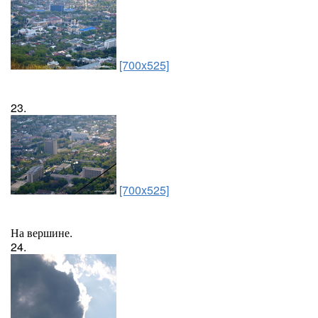
[700x525]
23.
[700x525]
На вершине.
24.