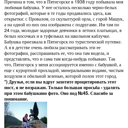
Причина в том, что в Пятигорске в 1938 году побывала моя
любимая бабушка. У нее осталось несколько черно-белых
фотографий, которые в те годы продавались здесь, как
открытки: с Провалом, со скульптурой орла, с горой Машук,
а на одной из них она изображена с подругами. Им там по
24 года, молодые задорные девчонки в летних платьицах, в
белых носочках и в туфельках на школьном каблучке.
Бабушка приезжала в Пятигорск по туристической путевке.
А я в детстве очень любила рассматривать эти ее
фотографии, расспрашивать ее, что она там видела, и
представлять, что и сама там когда-нибудь побываю. Так
что, Пятигорск у меня ассоциируется именно с бабушкой, а
еще с курортной прохладой, минеральными водами, чистым
воздухом и обильной зеленью, которой полон этот город.
*) Друзья, если вы вдруг захотите процитировать этот
пост, я не возражаю. Только большая просьба - удалять
при этом бабушкино фото. Оно под №45. Спасибо за
понимание.