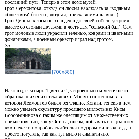
последний путь. Теперь в этом доме музей.
Грот Лермонтова, откуда он любил наблюдать за "водяным
обществом" (то есть, людьми, приехавшими на воды).
Грот Дианы, в коем он за неделю до своей гибели устроил
вместе со своими друзьями в честь дам "сельский бал". Сам
грот молодые люди украсили зеленью, коврами и цветными
фонариками, а военный оркестр играл над гротом.
35.
[700x380]
Наконец, сам парк "Цветник", устроенный на месте болот,
образовавшихся из стекавших с Машука источников, в
котором Лермонтов бывал регулярно. Кстати, теперь в нем
можно увидеть скульптуру просящего милостыню Кисы
Воробьянинова с таким же блестящим от множественных
прикосновений, как у Остапа, носом, побывать в нарзанном
комплексе и попробовать абсолютно даром минералки, да и
просто погулять, так как тут мило и симпатично.