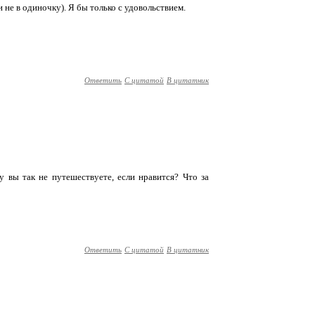
 не в одиночку). Я бы только с удовольствием.
Ответить
С цитатой
В цитатник
у вы так не путешествуете, если нравится? Что за
Ответить
С цитатой
В цитатник