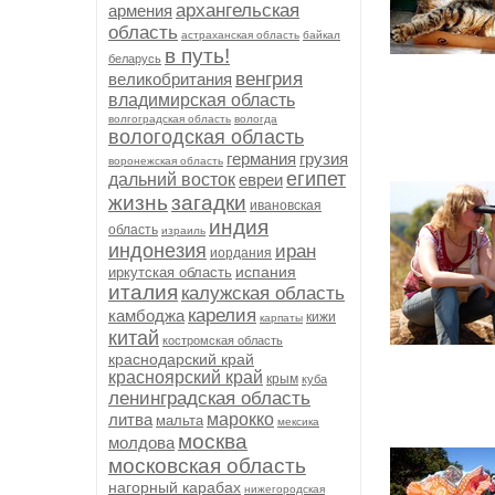
архангельская
армения
область
астраханская область
байкал
в путь!
беларусь
венгрия
великобритания
владимирская область
волгоградская область
вологда
вологодская область
германия
грузия
воронежская область
египет
дальний восток
евреи
жизнь
загадки
ивановская
индия
область
израиль
индонезия
иран
иордания
испания
иркутская область
италия
калужская область
карелия
камбоджа
кижи
карпаты
китай
костромская область
краснодарский край
красноярский край
крым
куба
ленинградская область
литва
марокко
мальта
мексика
москва
молдова
московская область
нагорный карабах
нижегородская