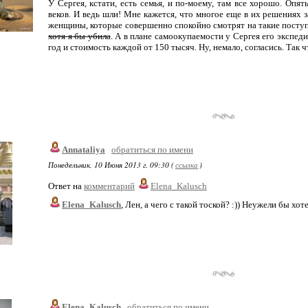
У Сергея, кстати, есть семья, и по-моему, там все хорошо. Опя
веков. И ведь шли! Мне кажется, что многое еще в их решениях за
женщины, которые совершенно спокойно смотрят на такие посту
хотя я бы убила
. А в плане самоокупаемости у Сергея его экспедиц
год и стоимость каждой от 150 тысяч. Ну, немало, согласись. Так ч
Annataliya
обратиться по имени
Понедельник, 10 Июня 2013 г. 09:30 (
ссылка
)
Ответ на
комментарий
Elena_Kalusch
Elena_Kalusch
, Лен, а чего с такой тоской? :)) Неужели бы хот
Elena_Kalusch
обратиться по имени