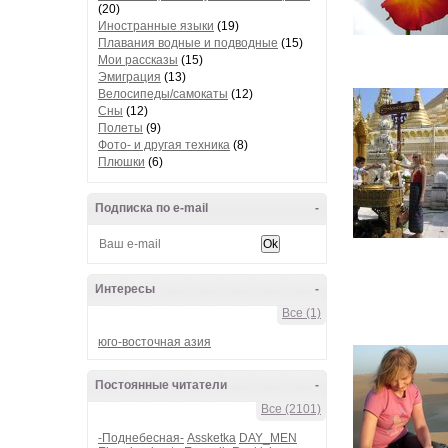
(20)
Иностранные языки
(19)
Плавания водные и подводные
(15)
Мои рассказы
(15)
Эмиграция
(13)
Велосипеды/самокаты
(12)
Сны
(12)
Полеты
(9)
Фото- и другая техника
(8)
Плюшки
(6)
Подписка по e-mail
-
Интересы
-
Все (1)
юго-восточная азия
Постоянные читатели
-
Все (2101)
-Поднебесная-
Assketka
DAY_MEN