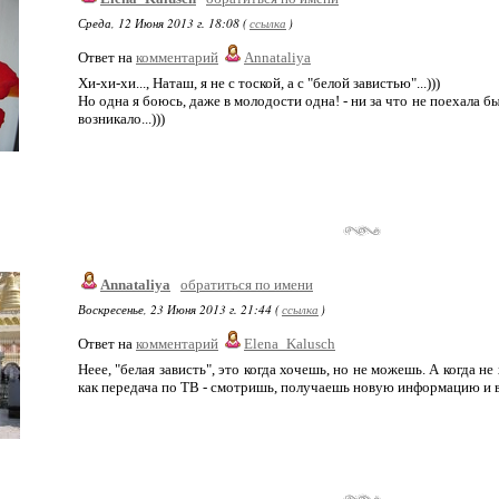
Среда, 12 Июня 2013 г. 18:08 (
ссылка
)
Ответ на
комментарий
Annataliya
Хи-хи-хи..., Наташ, я не с тоской, а с "белой завистью"...)))
Но одна я боюсь, даже в молодости одна! - ни за что не поехала б
возникало...)))
Annataliya
обратиться по имени
Воскресенье, 23 Июня 2013 г. 21:44 (
ссылка
)
Ответ на
комментарий
Elena_Kalusch
Неее, "белая зависть", это когда хочешь, но не можешь. А когда н
как передача по ТВ - смотришь, получаешь новую информацию и всё