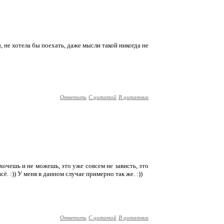
ы, не хотела бы поехать, даже мысли такой никогда не
Ответить
С цитатой
В цитатник
е хочешь и не можешь, это уже совсем не зависть, это
. :)) У меня в данном случае примерно так же. :))
Ответить
С цитатой
В цитатник