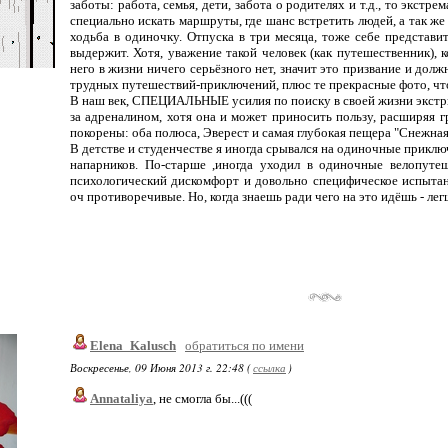
заботы: работа, семья, дети, забота о родителях и т.д., то экстр
специально искать маршруты, где шанс встретить людей, а так же 
ходьба в одиночку. Отпуска в три месяца, тоже себе представи
выдержит. Хотя, уважение такой человек (как путешественник), 
него в жизни ничего серьёзного нет, значит это призвание и дол
трудных путешествий-приключений, плюс те прекрасные фото, что
В наш век, СПЕЦИАЛЬНЫЕ усилия по поиску в своей жизни экстрим
за адреналином, хотя она и может приносить пользу, расширяя 
покорены: оба полюса, Эверест и самая глубокая пещера "Снежная",
В детстве и студенчестве я иногда срывался на одиночные приключ
напарников. По-старше ,иногда уходил в одиночные велопуте
психологический дискомфорт и довольно специфическое испыта
оч противоречивые. Но, когда знаешь ради чего на это идёшь - лег
Elena_Kalusch
обратиться по имени
Воскресенье, 09 Июня 2013 г. 22:48 (
ссылка
)
Annataliya
, не смогла бы...(((