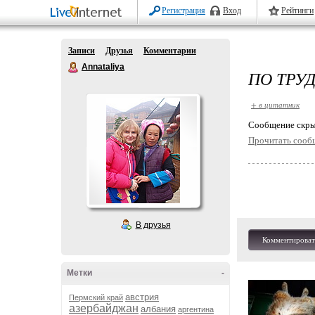
Регистрация
Вход
Рейтинги
Записи
Друзья
Комментарии
Annataliya
ПО ТРУ
+ в цитатник
Cообщение скры
Прочитать сооб
В друзья
Комментироват
Метки
-
австрия
Пермский край
азербайджан
албания
аргентина