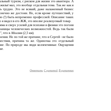
емальный туризм, с риском для жизни это авантюра. А
жильё мал, это вообще отдельная тема. Так же как и
ть трудно. Это не всякий, даже налаженный бизнес
конечно же достоин. Но, если кроме путешествий, у
жно (!) быть непременно профессией. Описание таких
 я видел в его ЖЖ, это вполне реализуемый товар.
а и сверх усилий для психики и физики это погоня
границы человеческих возможностей. Ведь так были
 что в Абхазии (2,5 км).
ения. Но по той же причине, что и Сергей - не было
шествия, причина та же. Одиночка это отдельный
ние. По природе мы люди коллективные. Ощущения
ше.
Ответить
С цитатой
В цитатник