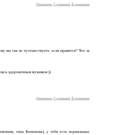
Ответить
С цитатой
В цитатник
ему вы так не путешествуете, если нравится? Что за
илась здоровенным мужиком ))
Ответить
С цитатой
В цитатник
венник, типа Конюхова), у тебя есть нормальные