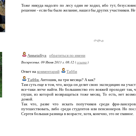
Тоже никуда надолго по лесу один не ходил, ибо тут, безусловно
решение - если бы было желание, нашел бы других участников. Не
Annataliya
обратиться по имени
Воскресенье, 09 Июня 2013 г. 08:12 (
ссылка
)
Ответ на
комментарий
Табби
Табби
, Антошик, на три месяца? А как?
Там суть еще в том, что, когда он делит свою экспедицию на учас
все-таки легче найти. Но большинство его вояжей проходят так, ч
глуши, из которой возвращаться тоже месяц. То есть, нет возм
домой.
Так что, разве что искать попутчиков среди фри-лансеро
путешествовать, либо среди студентов или пенсионеров. Но посл
Сергея большая разница в возрасте, хотя, конечно, это не главное.