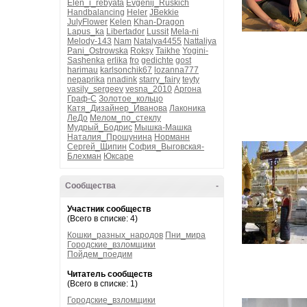
Elen_i_rebyata
Evgenij_Ruskich
Handbalancing
Heler
JBekkie
JulyFlower
Kelen
Khan-Dragon
Lapus_ka
Libertador
Lussit
Mela-ni
Melody-143
Nam
Natalya4455
Nattaliya
Pani_Ostrowska
Roksy
Taikhe
Yogini-
Sashenka
erlika
fro
gedichte
gost
harimau
karlsonchik67
lozanna777
nepaprika
nnadink
starry_fairy
teyty
vasily_sergeev
vesna_2010
Аргона
Граф-С
Золотое_кольцо
Катя_Дизайнер_Иванова
Лаконика
ЛеДо
Мелом_по_стеклу
Мудрый_Бодрис
Мышка-Машка
Наталия_Прошунина
Норманн
Сергей_Щипин
София_Выговская-
Блехман
Юксаре
Сообщества
-
Участник сообществ
(Всего в списке: 4)
Кошки_разных_народов
Пни_мира
Городские_взломщики
Пойдем_поедим
Читатель сообществ
(Всего в списке: 1)
Городские_взломщики