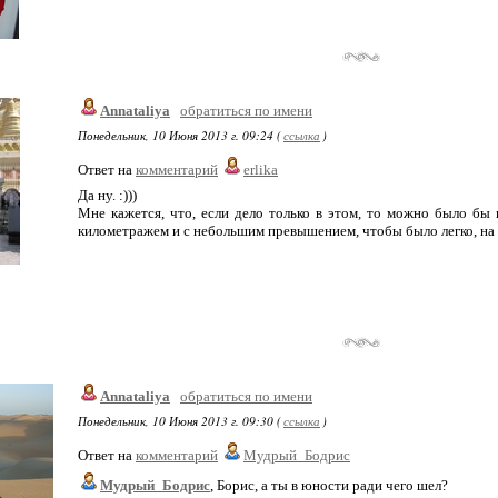
Annataliya
обратиться по имени
Понедельник, 10 Июня 2013 г. 09:24 (
ссылка
)
Ответ на
комментарий
erlika
Да ну. :)))
Мне кажется, что, если дело только в этом, то можно было бы
километражем и с небольшим превышением, чтобы было легко, на 
Annataliya
обратиться по имени
Понедельник, 10 Июня 2013 г. 09:30 (
ссылка
)
Ответ на
комментарий
Мудрый_Бодрис
Мудрый_Бодрис
, Борис, а ты в юности ради чего шел?