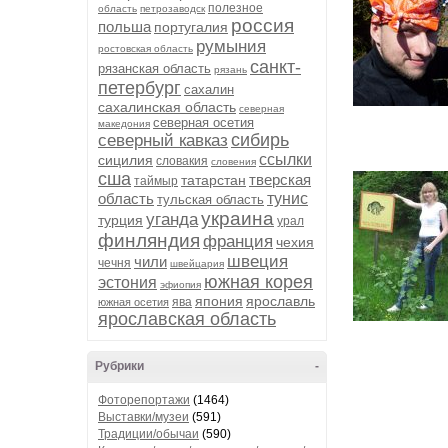
полезное
область
петрозаводск
россия
польша
португалия
румыния
ростовская область
санкт-
рязанская область
рязань
петербург
сахалин
сахалинская область
северная
северная осетия
македония
сибирь
северный кавказ
ссылки
сицилия
словакия
словения
сша
тверская
татарстан
таймыр
область
тунис
тульская область
украина
уганда
турция
урал
финляндия
франция
чехия
швеция
чили
чечня
швейцария
южная корея
эстония
эфиопия
япония
ярославль
ява
южная осетия
ярославская область
Рубрики
-
Фоторепортажи
(1464)
Выставки/музеи
(591)
Традиции/обычаи
(590)