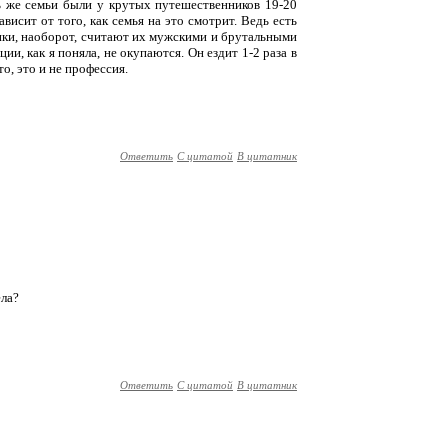
ть же семьи были у крутых путешественников 19-20
висит от того, как семья на это смотрит. Ведь есть
пки, наоборот, считают их мужскими и брутальными
ии, как я поняла, не окупаются. Он ездит 1-2 раза в
то, это и не профессия.
Ответить
С цитатой
В цитатник
ела?
Ответить
С цитатой
В цитатник