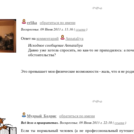
erlika
обратиться по имени
Воскресенье, 09 Июня 2013 г. 11:36 (
ссылка
)
Ответ на
комментарий
Annataliya
Исходное сообщение Annataliya
Давно уже хотела спросить, но как-то не приходилось: а поч
обстоятельства?
Это превышает мои физические возможности - жаль, что я не род
Мудрый_Бодрис
обратиться по имени
Всё дело в приоритетах.
Воскресенье, 09 Июня 2013 г. 22:18 (
ссылка
)
Если ты нормальный человек (а не профессиональный путешест