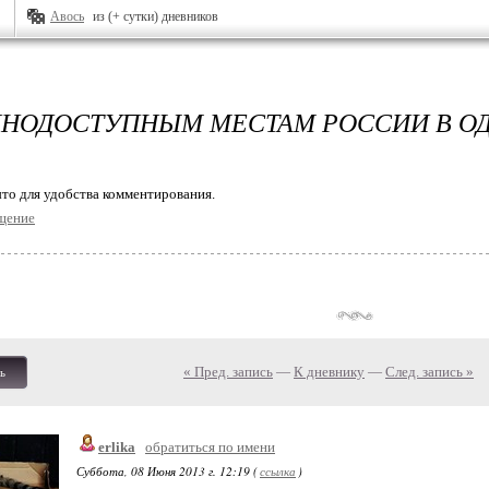
Авось
из (+ сутки) дневников
ДНОДОСТУПНЫМ МЕСТАМ РОССИИ В О
то для удобства комментирования.
щение
« Пред. запись
—
К дневнику
—
След. запись »
ь
erlika
обратиться по имени
Суббота, 08 Июня 2013 г. 12:19 (
ссылка
)