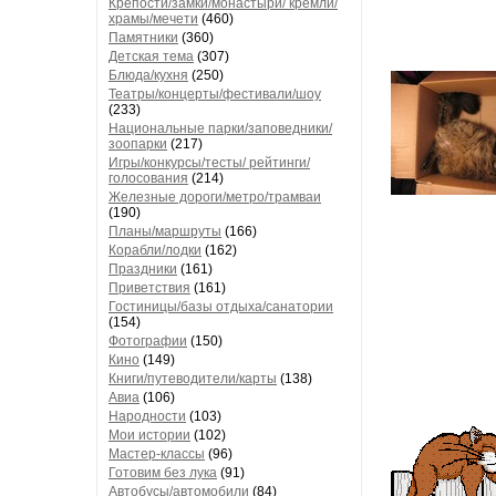
Крепости/замки/монастыри/ кремли/
храмы/мечети
(460)
Памятники
(360)
Детская тема
(307)
Блюда/кухня
(250)
Театры/концерты/фестивали/шоу
(233)
Национальные парки/заповедники/
зоопарки
(217)
Игры/конкурсы/тесты/ рейтинги/
голосования
(214)
Железные дороги/метро/трамваи
(190)
Планы/маршруты
(166)
Корабли/лодки
(162)
Праздники
(161)
Приветствия
(161)
Гостиницы/базы отдыха/санатории
(154)
Фотографии
(150)
Кино
(149)
Книги/путеводители/карты
(138)
Авиа
(106)
Народности
(103)
Мои истории
(102)
Мастер-классы
(96)
Готовим без лука
(91)
Автобусы/автомобили
(84)