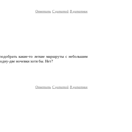
Ответить
С цитатой
В цитатник
 подобрать какие-то легкие маршруты с небольшим
одну-две ночевки хотя бы. Нет?
Ответить
С цитатой
В цитатник