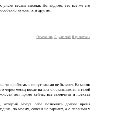
, риски весьма высоки. Но, видимо, это все же его
 особенно нужны, эти другие.
Ответить
С цитатой
В цитатник
тки, то проблемы с попутчиками не бывают. На месяц
то через месяц после начала он оказывается в такой
ожности вот прямо сейчас все закончить и поехать
в, который могут себе позволить долгое время
едние, по-моему, совсем не вариант, а с первыми у