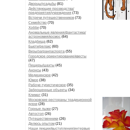
Дворцы/усадьбы
(81)
Действующие прозводства/
предприятия/учреждения
(73)
Встречи путешественников
(73)
Семейство
(70)
Хобби
(70)
Аномальные явления/фантастика/
астрономия/космос
(64)
Кладбища
(62)
Бьюти/релакс
(60)
Визы/загранпаспорта
(55)
Городское ориентирование/квесты
(47)
Пещеры/шахты
(45)
Анонсы
(43)
Медицинское
(42)
Юмор
(38)
Рабоче-туристическое
(35)
Заброшенные объекты
(34)
Климат
(31)
Московские рестораны традиционной
кухни
(28)
Горные лыжи
(27)
Автостоп
(26)
Путешественники
(26)
Делюсь опытом
(21)
Наши лекции/выступления/интервью