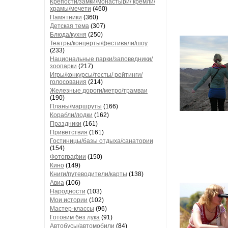
Крепости/замки/монастыри/ кремли/
храмы/мечети
(460)
Памятники
(360)
Детская тема
(307)
Блюда/кухня
(250)
Театры/концерты/фестивали/шоу
(233)
Национальные парки/заповедники/
зоопарки
(217)
Игры/конкурсы/тесты/ рейтинги/
голосования
(214)
Железные дороги/метро/трамваи
(190)
Планы/маршруты
(166)
Корабли/лодки
(162)
Праздники
(161)
Приветствия
(161)
Гостиницы/базы отдыха/санатории
(154)
Фотографии
(150)
Кино
(149)
Книги/путеводители/карты
(138)
Авиа
(106)
Народности
(103)
Мои истории
(102)
Мастер-классы
(96)
Готовим без лука
(91)
Автобусы/автомобили
(84)