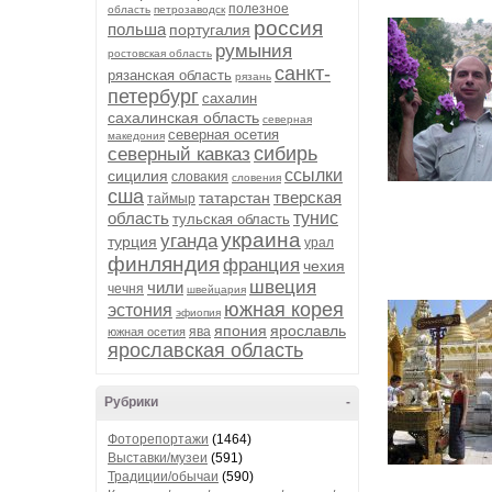
полезное
область
петрозаводск
россия
польша
португалия
румыния
ростовская область
санкт-
рязанская область
рязань
петербург
сахалин
сахалинская область
северная
северная осетия
македония
сибирь
северный кавказ
ссылки
сицилия
словакия
словения
сша
тверская
татарстан
таймыр
область
тунис
тульская область
украина
уганда
турция
урал
финляндия
франция
чехия
швеция
чили
чечня
швейцария
южная корея
эстония
эфиопия
япония
ярославль
ява
южная осетия
ярославская область
Рубрики
-
Фоторепортажи
(1464)
Выставки/музеи
(591)
Традиции/обычаи
(590)