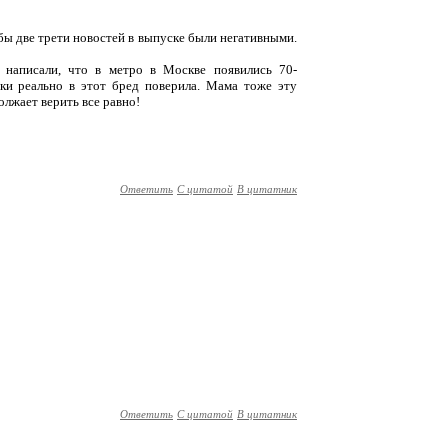
тобы две трети новостей в выпуске были негативными.
 написали, что в метро в Москве появились 70-
ки реально в этот бред поверила. Мама тоже эту
олжает верить все равно!
Ответить
С цитатой
В цитатник
Ответить
С цитатой
В цитатник