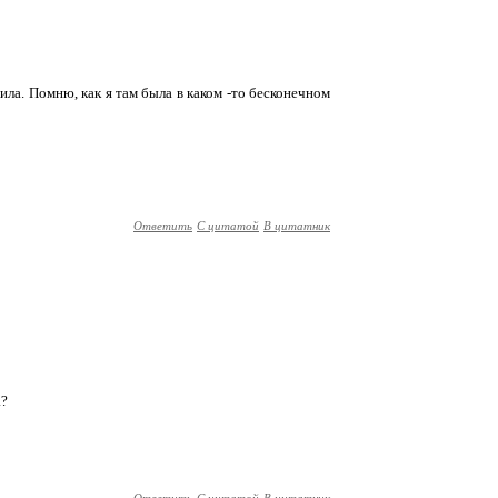
ла. Помню, как я там была в каком -то бесконечном
Ответить
С цитатой
В цитатник
а?
Ответить
С цитатой
В цитатник