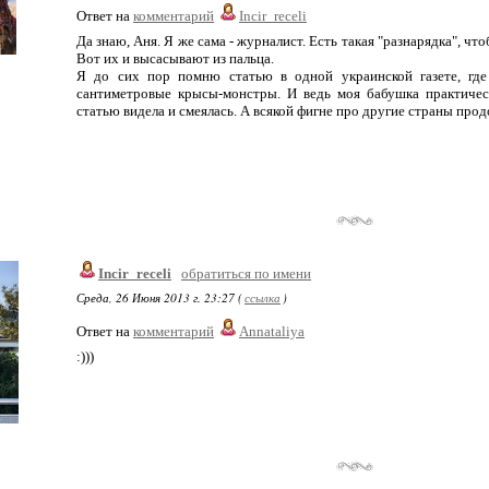
Ответ на
комментарий
Incir_receli
Да знаю, Аня. Я же сама - журналист. Есть такая "разнарядка", ч
Вот их и высасывают из пальца.
Я до сих пор помню статью в одной украинской газете, где
сантиметровые крысы-монстры. И ведь моя бабушка практичес
статью видела и смеялась. А всякой фигне про другие страны прод
Incir_receli
обратиться по имени
Среда, 26 Июня 2013 г. 23:27 (
ссылка
)
Ответ на
комментарий
Annataliya
:)))