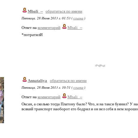
Mbali_--
обратиться по имени
Пятница, 28 Июня 2013 г. 01:53 (
ссылка
)
Ответ на
комментарий
Mbali_--
*потратилИ
Annataliya
обратиться по имени
Пятница, 28 Июня 2013 г. 10:51 (
ссылка
)
Ответ на
комментарий
Mbali_--
Оксан, а сколько тогда Платону было? Что, и на такси буянил? У на
всякий транспорт наоборот его бодрил и он вел себя в нем хорошо