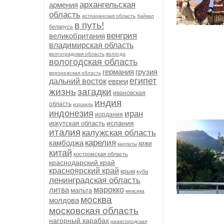
архангельская
армения
область
астраханская область
байкал
в путь!
беларусь
венгрия
великобритания
владимирская область
волгоградская область
вологда
вологодская область
германия
грузия
воронежская область
египет
дальний восток
евреи
жизнь
загадки
ивановская
индия
область
израиль
индонезия
иран
иордания
испания
иркутская область
италия
калужская область
карелия
камбоджа
кижи
карпаты
китай
костромская область
краснодарский край
красноярский край
крым
куба
ленинградская область
литва
марокко
мальта
мексика
москва
молдова
московская область
нагорный карабах
нижегородская