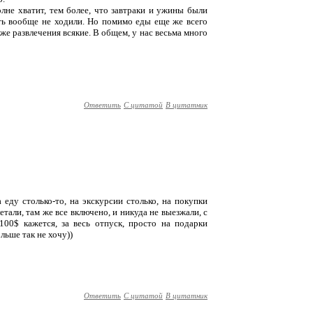
олне хватит, тем более, что завтраки и ужины были
ать вообще не ходили. Но помимо еды еще же всего
 же развлечения всякие. В общем, у нас весьма много
Ответить
С цитатой
В цитатник
еду столько-то, на экскурсии столько, на покупки
етали, там же все включено, и никуда не выезжали, с
100$ кажется, за весь отпуск, просто на подарки
льше так не хочу))
Ответить
С цитатой
В цитатник