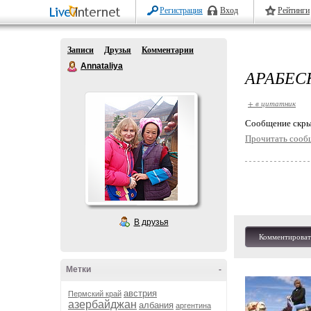
Регистрация
Вход
Рейтинги
Записи
Друзья
Комментарии
Annataliya
АРАБЕС
+ в цитатник
Cообщение скры
Прочитать сооб
В друзья
Комментироват
Метки
-
австрия
Пермский край
азербайджан
албания
аргентина