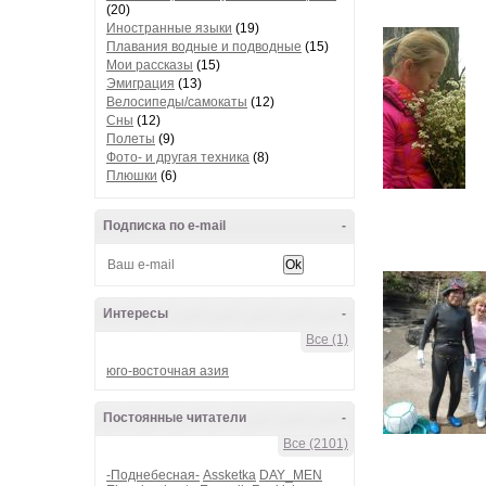
(20)
Иностранные языки
(19)
Плавания водные и подводные
(15)
Мои рассказы
(15)
Эмиграция
(13)
Велосипеды/самокаты
(12)
Сны
(12)
Полеты
(9)
Фото- и другая техника
(8)
Плюшки
(6)
Подписка по e-mail
-
Интересы
-
Все (1)
юго-восточная азия
Постоянные читатели
-
Все (2101)
-Поднебесная-
Assketka
DAY_MEN