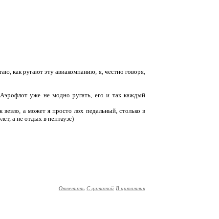
аю, как ругают эту авиакомпанию, я, честно говоря,
 Аэрофлот уже не модно ругать, его и так каждый
к везло, а может я просто лоx педальный, столько в
ет, а не отдыx в пентаузе)
Ответить
С цитатой
В цитатник