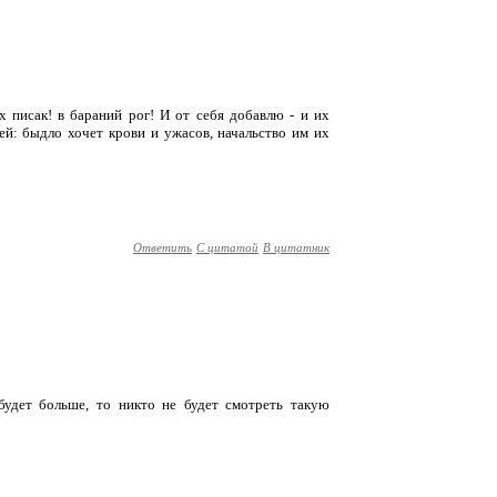
х писак! в бараний рог! И от себя добавлю - и их
ей: быдло хочет крови и ужасов, начальство им их
Ответить
С цитатой
В цитатник
 будет больше, то никто не будет смотреть такую