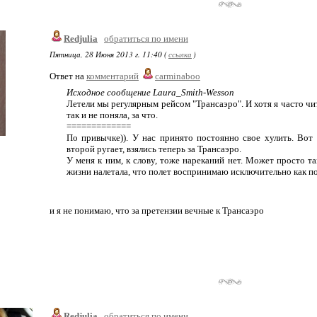
Redjulia
обратиться по имени
Пятница, 28 Июня 2013 г. 11:40 (
ссылка
)
Ответ на
комментарий
carminaboo
Исходное сообщение Laura_Smith-Wesson
Летели мы регулярным рейсом "Трансаэро". И хотя я часто чит
так и не поняла, за что.
=============
По привычке)). У нас принято постоянно свое xулить. Вот
второй ругает, взялись теперь за Трансаэро.
У меня к ним, к слову, тоже нареканий нет. Может просто та
жизни налетала, что полет воспринимаю исключительно как пол
и я не понимаю, что за претензии вечные к Трансаэро
Redjulia
обратиться по имени