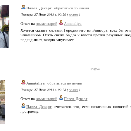
Павел_Декарт
обратиться по имени
Четверг, 27 Июня 2013 г. 00:20 (
ссылка
)
Ответ на
комментарий
Annataliya
Хочется сказать словами Городничего из Ревизора: всех бы эти
начальников. Опять связка быдла и власти против разумных люд
подкидывает, заодно запугивает.
Annataliya
обратиться по имени
Четверг, 27 Июня 2013 г. 00:28 (
ссылка
)
Ответ на
комментарий
Павел_Декарт
Павел_Декарт
, считается, что, если позитивных новостей
программу.