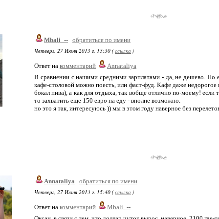
Mbali_--
обратиться по имени
Четверг, 27 Июня 2013 г. 15:30 (
ссылка
)
Ответ на
комментарий
Annataliya
В сравнении с нашими средними зарплатами - да, не дешево. Но е
кафе-столовой можно поесть, или фаст-фуд. Кафе даже недорогое 
бокал пива), а как для отдыха, так вобще отлично по-моему! если т
то захватить еще 150 евро на еду - вполне возможно.
но это я так, интересуюсь )) мы в этом году наверное без перелет
Annataliya
обратиться по имени
Четверг, 27 Июня 2013 г. 15:40 (
ссылка
)
Ответ на
комментарий
Mbali_--
Оксан, в связи с тем, что доллар чуток вырос, наверное, 2100 где-т