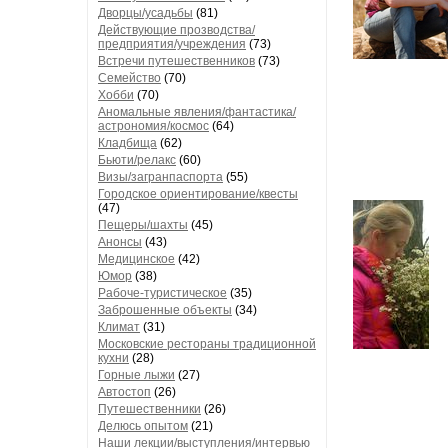
Дворцы/усадьбы
(81)
Действующие прозводства/
предприятия/учреждения
(73)
Встречи путешественников
(73)
Семейство
(70)
Хобби
(70)
Аномальные явления/фантастика/
астрономия/космос
(64)
Кладбища
(62)
Бьюти/релакс
(60)
Визы/загранпаспорта
(55)
Городское ориентирование/квесты
(47)
Пещеры/шахты
(45)
Анонсы
(43)
Медицинское
(42)
Юмор
(38)
Рабоче-туристическое
(35)
Заброшенные объекты
(34)
Климат
(31)
Московские рестораны традиционной
кухни
(28)
Горные лыжи
(27)
Автостоп
(26)
Путешественники
(26)
Делюсь опытом
(21)
Наши лекции/выступления/интервью