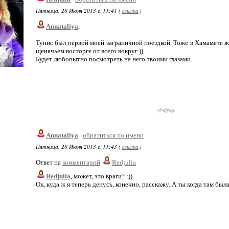
Пятница, 28 Июня 2013 г. 11:41 (
ссылка
)
Annataliya
,
Тунис был первой моей заграничной поездкой. Тоже в Хамамете жи
щенячьем восторге от всего вокруг ))
Будет любопытно посмотреть на него твоими глазами.
Annataliya
обратиться по имени
Пятница, 28 Июня 2013 г. 11:43 (
ссылка
)
Ответ на
комментарий
Redjulia
Redjulia
, может, это враги? :))
Ок, куда ж я теперь денусь, конечно, расскажу. А ты когда там был