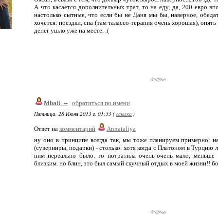
А что касается дополнительных трат, то на еду, да, 200 евро вп
настолько сытные, что если бы не Даня мы бы, наверное, обед
хочется: поездки, спа (там талассо-терапия очень хорошая), опять
денег ушло уже на месте. :(
Mbali_--
обратиться по имени
Пятница, 28 Июня 2013 г. 01:53 (
ссылка
)
Ответ на
комментарий
Annataliya
ну оно в принципе всегда так, мы тоже планируем примерно: на 
(суверниры, подарки) - столько. хотя когда с Платоном в Турцию л
ним нереально было. то потратила очень-очень мало, меньше 
близким. но блин, это был самый скучный отдых в моей жизни!! бо