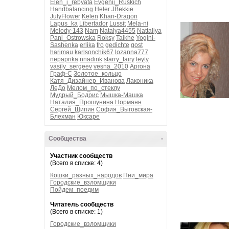
Elen_i_rebyata
Evgenij_Ruskich
Handbalancing
Heler
JBekkie
JulyFlower
Kelen
Khan-Dragon
Lapus_ka
Libertador
Lussit
Mela-ni
Melody-143
Nam
Natalya4455
Nattaliya
Pani_Ostrowska
Roksy
Taikhe
Yogini-
Sashenka
erlika
fro
gedichte
gost
harimau
karlsonchik67
lozanna777
nepaprika
nnadink
starry_fairy
teyty
vasily_sergeev
vesna_2010
Аргона
Граф-С
Золотое_кольцо
Катя_Дизайнер_Иванова
Лаконика
ЛеДо
Мелом_по_стеклу
Мудрый_Бодрис
Мышка-Машка
Наталия_Прошунина
Норманн
Сергей_Щипин
София_Выговская-
Блехман
Юксаре
Сообщества
-
Участник сообществ
(Всего в списке: 4)
Кошки_разных_народов
Пни_мира
Городские_взломщики
Пойдем_поедим
Читатель сообществ
(Всего в списке: 1)
Городские_взломщики