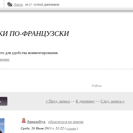
Авось
из (+ сутки) дневников
КИ ПО-ФРАНЦУЗСКИ
то для удобства комментирования.
щение
« Пред. запись
—
К дневнику
—
След. запись »
ь
Annataliya
обратиться по имени
Среда, 26 Июня 2013 г. 23:22 (
ссылка
)