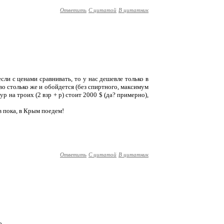
Ответить
С цитатой
В цитатник
сли с ценами сравнивать, то у нас дешевле только в
во столько же и обойдется (без спиртного, максимум
ур на троих (2 взр + р) стоит 2000 $ (да? примерно),
ов пока, в Крым поедем!
Ответить
С цитатой
В цитатник
о.