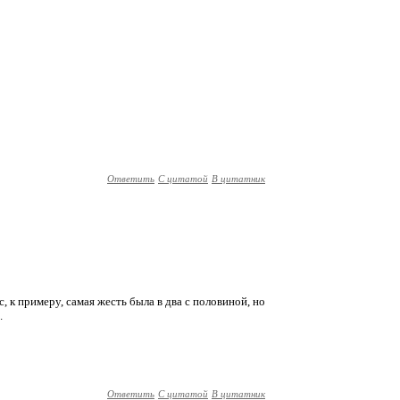
Ответить
С цитатой
В цитатник
с, к примеру, самая жесть была в два с половиной, но
.
Ответить
С цитатой
В цитатник