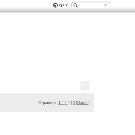
Страницы:
1
2
3
[4]
5
[
Новые
]