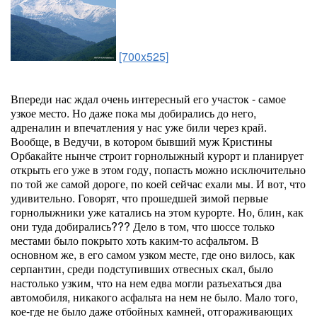
[700x525]
Впереди нас ждал очень интересный его участок - самое
узкое место. Но даже пока мы добирались до него,
адреналин и впечатления у нас уже били через край.
Вообще, в Ведучи, в котором бывший муж Кристины
Орбакайте нынче строит горнолыжный курорт и планирует
открыть его уже в этом году, попасть можно исключительно
по той же самой дороге, по коей сейчас ехали мы. И вот, что
удивительно. Говорят, что прошедшей зимой первые
горнолыжники уже катались на этом курорте. Но, блин, как
они туда добирались??? Дело в том, что шоссе только
местами было покрыто хоть каким-то асфальтом. В
основном же, в его самом узком месте, где оно вилось, как
серпантин, среди подступивших отвесных скал, было
настолько узким, что на нем едва могли разъехаться два
автомобиля, никакого асфальта на нем не было. Мало того,
кое-где не было даже отбойных камней, отгораживающих