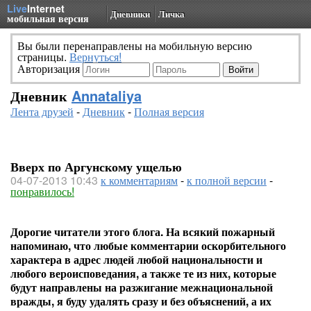
Live
Internet
Дневники
Личка
мобильная версия
Вы были перенаправлены на мобильную версию
страницы.
Вернуться!
Авторизация
Дневник
Annataliya
Лента друзей
-
Дневник
-
Полная версия
Вверх по Аргунскому ущелью
04-07-2013 10:43
к комментариям
-
к полной версии
-
понравилось!
Дорогие читатели этого блога. На всякий пожарный
напоминаю, что любые комментарии оскорбительного
характера в адрес людей любой национальности и
любого вероисповедания, а также те из них, которые
будут направлены на разжигание межнациональной
вражды, я буду удалять сразу и без объяснений, а их