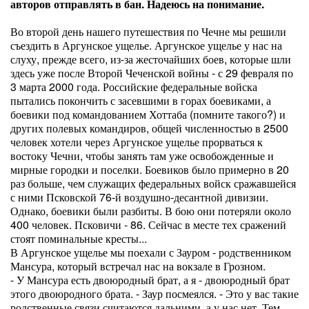
авторов отправлять в бан. Надеюсь на понимание.
Во второй день нашего путешествия по Чечне мы решили
съездить в Аргунское ущелье. Аргунское ущелье у нас на
слуху, прежде всего, из-за жесточайших боев, которые шли
здесь уже после Второй Чеченской войны - с 29 февраля по
3 марта 2000 года. Российские федеральные войска
пытались покончить с засевшими в горах боевиками, а
боевики под командованием Хоттаба (помните такого?) и
других полевых командиров, общей численностью в 2500
человек хотели через Аргунское ущелье прорваться к
востоку Чечни, чтобы занять там уже освобожденные и
мирные городки и поселки. Боевиков было примерно в 20
раз больше, чем служащих федеральных войск сражавшейся
с ними Псковской 76-й воздушно-десантной дивизии.
Однако, боевики были разбиты. В бою они потеряли около
400 человек. Псковичи - 86. Сейчас в месте тех сражений
стоят поминальные кресты...
В Аргунское ущелье мы поехали с Зауром - родственником
Мансура, который встречал нас на вокзале в Грозном.
- У Мансура есть двоюродный брат, а я - двоюродный брат
этого двоюродного брата. - Заур посмеялся. - Это у вас такие
родственные связи считаются дальними, а у нас нет. Тем