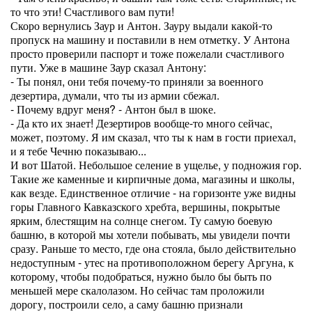
то что эти! Счастливого вам пути!
Скоро вернулись Заур и Антон. Зауру выдали какой-то
пропуск на машину и поставили в нем отметку. У Антона
просто проверили паспорт и тоже пожелали счастливого
пути. Уже в машине Заур сказал Антону:
- Ты понял, они тебя почему-то приняли за военного
дезертира, думали, что ты из армии сбежал.
- Почему вдруг меня? - Антон был в шоке.
- Да кто их знает! Дезертиров вообще-то много сейчас,
может, поэтому. Я им сказал, что ты к нам в гости приехал,
и я тебе Чечню показываю...
И вот Шатой. Небольшое селение в ущелье, у подножия гор.
Такие же каменные и кирпичные дома, магазины и школы,
как везде. Единственное отличие - на горизонте уже видны
горы Главного Кавказского хребта, вершины, покрытые
ярким, блестящим на солнце снегом. Ту самую боевую
башню, в которой мы хотели побывать, мы увидели почти
сразу. Раньше то место, где она стояла, было действительно
недоступным - утес на противоположном берегу Аргуна, к
которому, чтобы подобраться, нужно было бы быть по
меньшей мере скалолазом. Но сейчас там проложили
дорогу, построили село, а саму башню признали