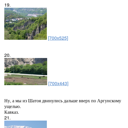
19.
[700x525]
20.
[700x443]
Ну, а мы из Шатоя двинулись дальше вверх по Аргунскому
ущелью.
Кавказ.
21.