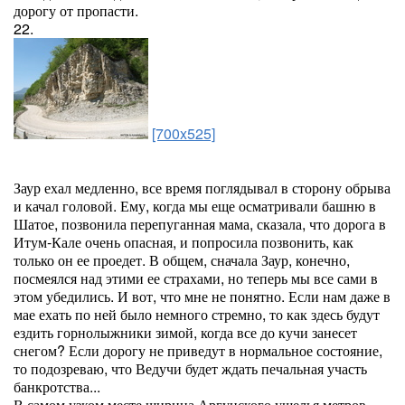
дорогу от пропасти.
22.
[700x525]
Заур ехал медленно, все время поглядывал в сторону обрыва
и качал головой. Ему, когда мы еще осматривали башню в
Шатое, позвонила перепуганная мама, сказала, что дорога в
Итум-Кале очень опасная, и попросила позвонить, как
только он ее проедет. В общем, сначала Заур, конечно,
посмеялся над этими ее страхами, но теперь мы все сами в
этом убедились. И вот, что мне не понятно. Если нам даже в
мае ехать по ней было немного стремно, то как здесь будут
ездить горнолыжники зимой, когда все до кучи занесет
снегом? Если дорогу не приведут в нормальное состояние,
то подозреваю, что Ведучи будет ждать печальная участь
банкротства...
В самом узком месте ширина Аргунского ущелья метров