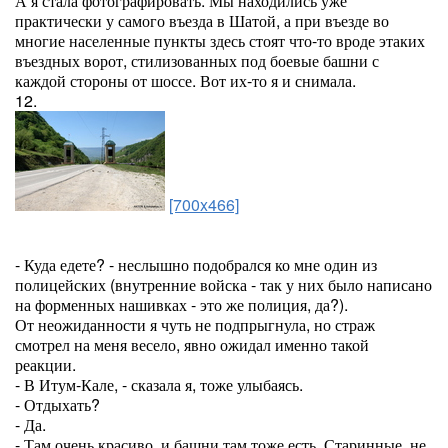
А я стала фотографировать. Мы находились уже
практически у самого въезда в Шатой, а при въезде во
многие населенные пункты здесь стоят что-то вроде этаких
въездных ворот, стилизованных под боевые башни с
каждой стороны от шоссе. Вот их-то я и снимала.
12.
[700x466]
- Куда едете? - неслышно подобрался ко мне один из
полицейских (внутренние войска - так у них было написано
на форменных нашивках - это же полиция, да?).
От неожиданности я чуть не подпрыгнула, но страж
смотрел на меня весело, явно ожидал именно такой
реакции.
- В Итум-Кале, - сказала я, тоже улыбаясь.
- Отдыхать?
- Да.
- Там очень красиво, и башни там тоже есть. Старинные, не