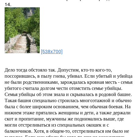
14.
[538x700]
Дело тогда обстояло так. Допустим, кто-то кого-то,
поссорившись, в пылу гнева, убивал. Если убитый и убийца
не были родственниками, зарождалась кровная месть - семья
убитого считала долгом чести отомстить семье убийцы.
Семья убийцы об этом знала и скрывалась в родовой башне.
Такая башня специально строилась многоэтажной и обычно
была с более широким основанием, чем обычная боевая. На
нижнем этаже прятались женщины и дети, а также держали
скот и пропитание, мужчины же поднимались выше, где
могли отстреливаться из специальных окошек и с
балкончиков. Хотя, в общем-то, отстреливаться им было не
выгодно. Если они убили бы кого-то еще из осаждавших