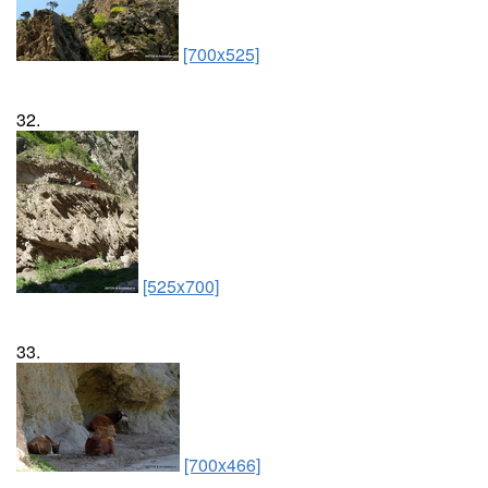
[700x525]
32.
[525x700]
33.
[700x466]