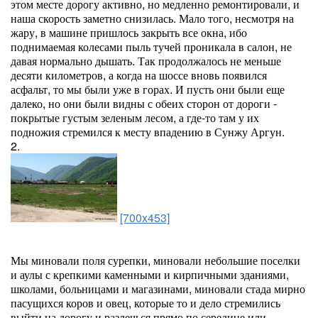
этом месте дорогу активно, но медленно ремонтировали, и
наша скорость заметно снизилась. Мало того, несмотря на
жару, в машине пришлось закрыть все окна, ибо
поднимаемая колесами пыль тучей проникала в салон, не
давая нормально дышать. Так продолжалось не меньше
десяти километров, а когда на шоссе вновь появился
асфальт, то мы были уже в горах. И пусть они были еще
далеко, но они были видны с обеих сторон от дороги -
покрытые густым зеленым лесом, а где-то там у их
подножия стремился к месту впадению в Сунжу Аргун.
2.
[700x453]
Мы миновали поля сурепки, миновали небольшие поселки
и аулы с крепкими каменными и кирпичными зданиями,
школами, больницами и магазинами, миновали стада мирно
пасущихся коров и овец, которые то и дело стремились
выйти на дорогу и разлечься прямо по середине или