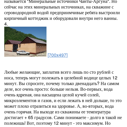
называется "Минеральные источники Чанты-Аргуна". Но
сейчас на этих минеральных источниках, на скважине с
сероводородной водой предприимчивые ребята выстроили
кирпичный коттеджик и оборудовали внутри него ванны.
4.
[700x497]
Любые желающие, заплатив всего лишь по сто рублей с
носа, теперь могут полежать в целебной водице целых 12
минут. Вы спросите, почему только двенадцать? На самом
деле, все очень просто: больше нельзя. Во-первых, вода
очень ядреная, она насыщена целой кучей солей,
микроэлементов и газов, и если лежать в ней дольше, то это
может плохо отразиться на здоровье. А, во-вторых, вода
очень горячая. На выходе из скважины ее температура
достигает + 65 градусов. Сами понимаете - долго в такой не
полежишь! Вот, поэтому 12 минут - это максимум. Но