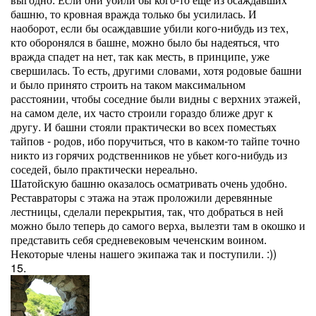
башню, то кровная вражда только бы усилилась. И
наоборот, если бы осаждавшие убили кого-нибудь из тех,
кто оборонялся в башне, можно было бы надеяться, что
вражда спадет на нет, так как месть, в принципе, уже
свершилась. То есть, другими словами, хотя родовые башни
и было принято строить на таком максимальном
расстоянии, чтобы соседние были видны с верхних этажей,
на самом деле, их часто строили гораздо ближе друг к
другу. И башни стояли практически во всех поместьях
тайпов - родов, ибо поручиться, что в каком-то тайпе точно
никто из горячих родственников не убьет кого-нибудь из
соседей, было практически нереально.
Шатойскую башню оказалось осматривать очень удобно.
Реставраторы с этажа на этаж проложили деревянные
лестницы, сделали перекрытия, так, что добраться в ней
можно было теперь до самого верха, вылезти там в окошко и
представить себя средневековым чеченским воином.
Некоторые члены нашего экипажа так и поступили. :))
15.