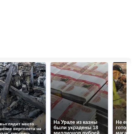
На Урале из казны
Не ешьт
 выглядит место
были украдены 18
готовую
шение вертолета на
миллионов рублей
магазин
казе: смотреть