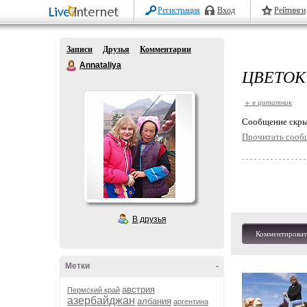
Регистрация
Вход
Рейтинги
Записи
Друзья
Комментарии
Annataliya
ЦВЕТОК
+ в цитатник
Cообщение скры
Прочитать сооб
В друзья
Комментироват
Метки
-
австрия
Пермский край
азербайджан
албания
аргентина