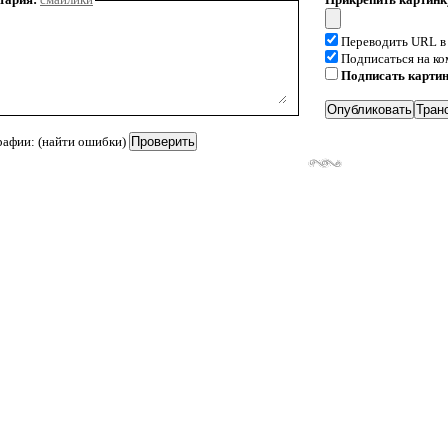
Переводить URL в
Подписаться на к
Подписать карти
рафии: (найти ошибки)