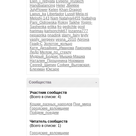
Elen_i_rebyata
Evgenij_Ruskich
Handbalancing
Heler
JBekkie
JulyFlower
Kelen
Khan-Dragon
Lapus_ka
Libertador
Lussit
Mela-ni
Melody-143
Nam
Natalya4455
Nattaliya
Pani_Ostrowska
Roksy
Taikhe
Yogini-
Sashenka
erlika
fro
gedichte
gost
harimau
karlsonchik67
lozanna777
nepaprika
nnadink
starry_fairy
teyty
vasily_sergeev
vesna_2010
Аргона
Граф-С
Золотое_кольцо
Катя_Дизайнер_Иванова
Лаконика
ЛеДо
Мелом_по_стеклу
Мудрый_Бодрис
Мышка-Машка
Наталия_Прошунина
Норманн
Сергей_Щипин
София_Выговская-
Блехман
Юксаре
Сообщества
-
Участник сообществ
(Всего в списке: 4)
Кошки_разных_народов
Пни_мира
Городские_взломщики
Пойдем_поедим
Читатель сообществ
(Всего в списке: 1)
Городские_взломщики