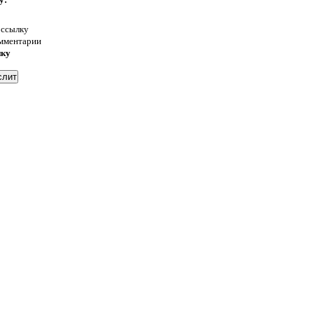
 ссылку
омментарии
нку