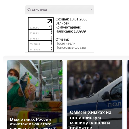
Статистика
-
Создан: 10.01.2006
Записей:
Комментариев:
Написано: 180989
Отчеты:
Посетители
Поисковые фразы
СМИ: В Химках на
полицейскую
В магазинах России
машину напали и
ажиотаж из-за этого
подожгли.
продукта: что купить?