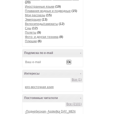
(20)
Иностранные языки
(19)
Плавания водные и подводные
(15)
Мои рассказы
(15)
Эмиграция
(13)
Велосипеды/самокаты
(12)
Сны
(12)
Полеты
(9)
Фото- и другая техника
(8)
Плюшки
(6)
Подписка по e-mail
-
Интересы
-
Все (1)
юго-восточная азия
Постоянные читатели
-
Все (2101)
-Поднебесная-
Assketka
DAY_MEN