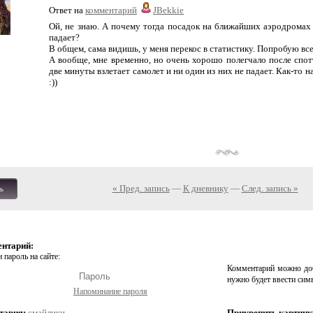
Ответ на
комментарий
JBekkie
Ой, не знаю. А почему тогда посадок на ближайших аэродромах в
падает?
В общем, сама видишь, у меня перекос в статистику. Попробую все-
А вообще, мне временно, но очень хорошо полегчало после спотт
две минуты взлетает самолет и ни один из них не падает. Как-то н
:))
« Пред. запись
—
К дневнику
—
След. запись »
ь
ентарий:
 пароль на сайте:
Комментарий можно доб
нужно будет ввести сим
Напоминание пароля
тария:
смайлики
Прикрепить картинк