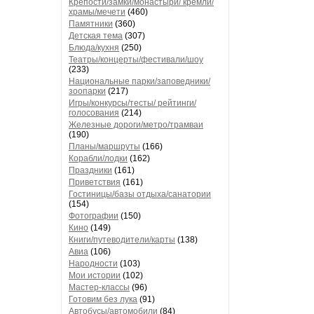
Крепости/замки/монастыри/ кремли/
храмы/мечети
(460)
Памятники
(360)
Детская тема
(307)
Блюда/кухня
(250)
Театры/концерты/фестивали/шоу
(233)
Национальные парки/заповедники/
зоопарки
(217)
Игры/конкурсы/тесты/ рейтинги/
голосования
(214)
Железные дороги/метро/трамваи
(190)
Планы/маршруты
(166)
Корабли/лодки
(162)
Праздники
(161)
Приветствия
(161)
Гостиницы/базы отдыха/санатории
(154)
Фотографии
(150)
Кино
(149)
Книги/путеводители/карты
(138)
Авиа
(106)
Народности
(103)
Мои истории
(102)
Мастер-классы
(96)
Готовим без лука
(91)
Автобусы/автомобили
(84)