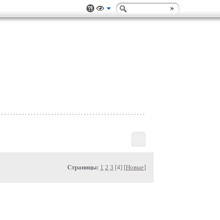
Страницы:
1
2
3
[4] [
Новые
]