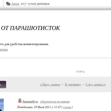
Авось
из (+ сутки) дневников
 ОТ ПАРАШЮТИСТОК
то для удобства комментирования.
щение
« Пред. запись
—
К дневнику
—
След. запись »
ь
Annataliya
обратиться по имени
Понедельник, 29 Июля 2013 г. 11:47 (
ссылка
)