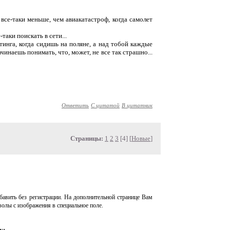
се-таки меньше, чем авиакатастроф, когда самолет
таки поискать в сети...
инга, когда сидишь на поляне, а над тобой каждые
ачинаешь понимать, что, может, не все так страшно...
Ответить
С цитатой
В цитатник
Страницы:
1
2
3
[4] [
Новые
]
авить без регистрации. На дополнительной странице Вам
волы с изображения в специальное поле.
у: