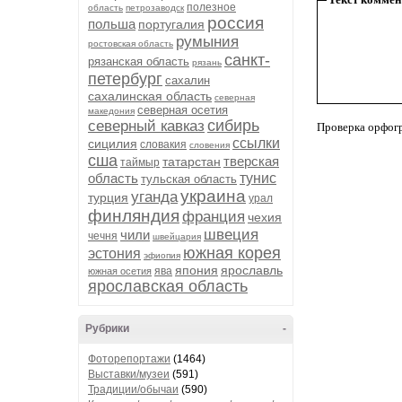
полезное
область
петрозаводск
россия
польша
португалия
румыния
ростовская область
санкт-
рязанская область
рязань
петербург
сахалин
сахалинская область
северная
северная осетия
македония
сибирь
северный кавказ
Проверка орфог
ссылки
сицилия
словакия
словения
сша
тверская
татарстан
таймыр
область
тунис
тульская область
украина
уганда
турция
урал
финляндия
франция
чехия
швеция
чили
чечня
швейцария
южная корея
эстония
эфиопия
япония
ярославль
ява
южная осетия
ярославская область
Рубрики
-
Фоторепортажи
(1464)
Выставки/музеи
(591)
Традиции/обычаи
(590)