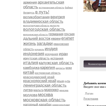
архангельская
армения
область
астраханская область
байкал
в путь!
беларусь
венгрия
великобритания
владимирская область
волгоградская область
вологда
вологодская область
германия
грузия
воронежская область
египет
дальний восток
евреи
жизнь
загадки
ивановская
индия
область
израиль
индонезия
иран
иордания
испания
иркутская область
италия
калужская область
Комментироват
карелия
камбоджа
кижи
карпаты
китай
костромская область
краснодарский край
красноярский край
крым
куба
Добавить комм
ленинградская область
Введите свое имя и
литва
марокко
мальта
мексика
москва
молдова
Регистрация
московская область
нагорный карабах
нижегородская
Текст коммен