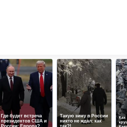
Где будет встреча
Такую зиму в России
Как
президентов США и
никто не ждал: как
кру
России: Европа?
так?!
Кав