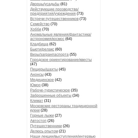
Дворцы/усадьбы
(81)
Действующие прозводства/
предприятия/учреждения
(73)
Встречи путешественников
(73)
Семейство
(70)
Хобби
(70)
Аномальные явления/фантастика/
астрономия/космос
(64)
Кладбища
(62)
Бьюти/релакс
(60)
Визы/загранпаспорта
(55)
Городское ориентирование/квесты
(47)
Пещеры/шахты
(45)
Анонсы
(43)
Медицинское
(42)
Юмор
(38)
Рабоче-туристическое
(35)
Заброшенные объекты
(34)
Климат
(31)
Московские рестораны традиционной
кухни
(28)
Горные лыжи
(27)
Автостоп
(26)
Путешественники
(26)
Делюсь опытом
(21)
Наши лекции/выступления/интервью