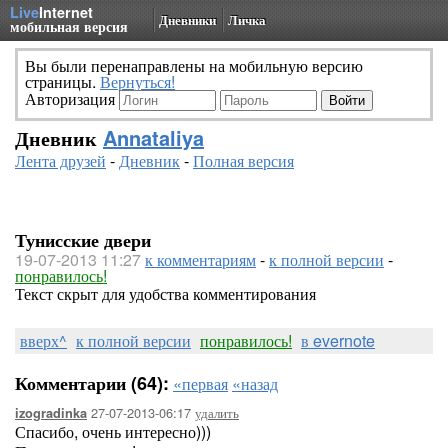
Live
Internet
Дневники
Личка
мобильная версия
Вы были перенаправлены на мобильную версию
страницы.
Вернуться!
Авторизация
Дневник
Annataliya
Лента друзей
-
Дневник
-
Полная версия
Тунисские двери
19-07-2013 11:27
к комментариям
-
к полной версии
-
понравилось!
Текст скрыт для удобства комментирования
вверх^
к полной версии
понравилось!
в evernote
Комментарии (64):
«первая
«назад
27-07-2013-06:17
удалить
izogradinka
Спасибо, очень интересно)))