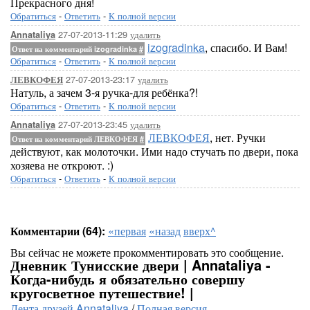
Прекрасного дня!
Обратиться
-
Ответить
-
К полной версии
27-07-2013-11:29
удалить
Annataliya
izogradinka
, спасибо. И Вам!
Ответ на комментарий izogradinka
#
Обратиться
-
Ответить
-
К полной версии
27-07-2013-23:17
удалить
ЛЕВКОФЕЯ
Натуль, а зачем 3-я ручка-для ребёнка?!
Обратиться
-
Ответить
-
К полной версии
27-07-2013-23:45
удалить
Annataliya
ЛЕВКОФЕЯ
, нет. Ручки
Ответ на комментарий ЛЕВКОФЕЯ
#
действуют, как молоточки. Ими надо стучать по двери, пока
хозяева не откроют. :)
Обратиться
-
Ответить
-
К полной версии
Комментарии (64):
«первая
«назад
вверх^
Вы сейчас не можете прокомментировать это сообщение.
Дневник Тунисские двери | Annataliya -
Когда-нибудь я обязательно совершу
кругосветное путешествие! |
Лента друзей Annataliya
/
Полная версия