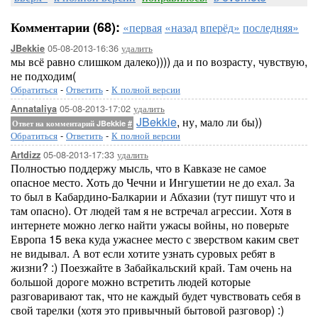
Комментарии (68):
«первая
«назад
вперёд»
последняя»
05-08-2013-16:36
удалить
JBekkie
мы всё равно слишком далеко)))) да и по возрасту, чувствую,
не подходим(
Обратиться
-
Ответить
-
К полной версии
05-08-2013-17:02
удалить
Annataliya
JBekkie
, ну, мало ли бы))
Ответ на комментарий JBekkie
#
Обратиться
-
Ответить
-
К полной версии
05-08-2013-17:33
удалить
Artdizz
Полностью поддержу мысль, что в Кавказе не самое
опасное место. Хоть до Чечни и Ингушетии не до ехал. За
то был в Кабардино-Балкарии и Абхазии (тут пишут что и
там опасно). От людей там я не встречал агрессии. Хотя в
интернете можно легко найти ужасы войны, но поверьте
Европа 15 века куда ужаснее место с зверством каким свет
не видывал. А вот если хотите узнать суровых ребят в
жизни? :) Поезжайте в Забайкальский край. Там очень на
большой дороге можно встретить людей которые
разговаривают так, что не каждый будет чувствовать себя в
свой тарелки (хотя это привычный бытовой разговор) :)