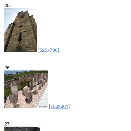
25.
[525x700]
26.
[700x601]
27.