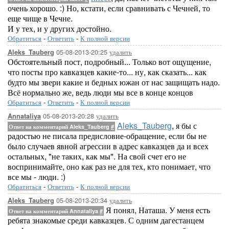
очень хорошо. :) Но, кстати, если сравнивать с Чечней, то
еще чище в Чечне.
И у тех, и у других достойно.
Обратиться
-
Ответить
-
К полной версии
05-08-2013-20:25
удалить
Aleks_Tauberg
Обстоятельный пост, подробный... Только вот ощущение,
что посты про кавказцев какие-то... ну, как сказать... как
будто мы звери какие и бедных южан от нас защищать надо.
Всё нормально же, ведь люди мы все в конце концов
Обратиться
-
Ответить
-
К полной версии
05-08-2013-20:28
удалить
Annataliya
Aleks_Tauberg
, я бы с
Ответ на комментарий Aleks_Tauberg
#
радостью не писала предисловие-обращение, если бы не
было случаев явной агрессии в адрес кавказцев да и всех
остальных, "не таких, как мы". На свой счет его не
воспринимайте, оно как раз не для тех, кто понимает, что
все мы - люди. :)
Обратиться
-
Ответить
-
К полной версии
05-08-2013-20:34
удалить
Aleks_Tauberg
Я понял, Наташа. У меня есть
Ответ на комментарий Annataliya
#
ребята знакомые среди кавказцев. С одним дагестанцем