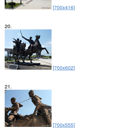
[700x416]
20.
[700x602]
21.
[700x555]