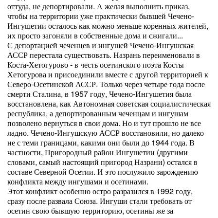
оттуда, не депортировали. А желая выполнить приказ,
чтобы на территории уже практически бывшей Чечено-
Ингушетии осталось как можно меньше коренных жителей,
их просто загоняли в собственные дома и сжигали...
С депортацией чеченцев и ингушей Чечено-Ингушская
АССР перестала существовать. Назрань переименовали в
Коста-Хетогурово - в честь осетинского поэта Косты
Хетогурова и присоединили вместе с другой территорией к
Северо-Осетинской АССР. Только через четыре года после
смерти Сталина, в 1957 году, Чечено-Ингушетия была
восстановлена, как Автономная советская социалистическая
республика, а депортированным чеченцам и ингушам
позволено вернуться в свои дома. Но и тут прошло не все
ладно. Чечено-Ингушскую АССР восстановили, но далеко
не с теми границами, какими они были до 1944 года. В
частности, Пригородный район Ингушетии (другими
словами, самый настоящий пригород Назрани) остался в
составе Северной Осетии. И это послужило зарождению
конфликта между ингушами и осетинами.
Этот конфликт особенно остро разразился в 1992 году,
сразу после развала Союза. Ингуши стали требовать от
осетин свою бывшую территорию, осетины же за