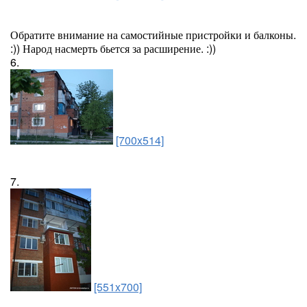
Обратите внимание на самостийные пристройки и балконы.
:)) Народ насмерть бьется за расширение. :))
6.
[700x514]
7.
[551x700]