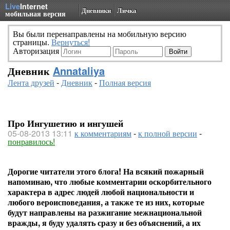
Live
Internet
Дневники
Личка
мобильная версия
Вы были перенаправлены на мобильную версию
страницы.
Вернуться!
Авторизация
Дневник
Annataliya
Лента друзей
-
Дневник
-
Полная версия
Про Ингушетию и ингушей
05-08-2013 13:11
к комментариям
-
к полной версии
-
понравилось!
Дорогие читатели этого блога! На всякий пожарный
напоминаю, что любые комментарии оскорбительного
характера в адрес людей любой национальности и
любого вероисповедания, а также те из них, которые
будут направлены на разжигание межнациональной
вражды, я буду удалять сразу и без объяснений, а их