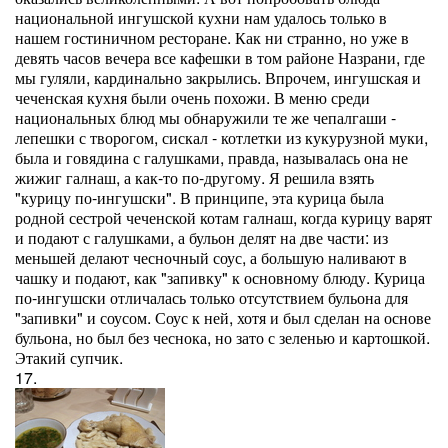
национальной ингушской кухни нам удалось только в
нашем гостиничном ресторане. Как ни странно, но уже в
девять часов вечера все кафешки в том районе Назрани, где
мы гуляли, кардинально закрылись. Впрочем, ингушская и
чеченская кухня были очень похожи. В меню среди
национальных блюд мы обнаружили те же чепалгаши -
лепешки с творогом, сискал - котлетки из кукурузной муки,
была и говядина с галушками, правда, называлась она не
жижиг галнаш, а как-то по-другому. Я решила взять
"курицу по-ингушски". В принципе, эта курица была
родной сестрой чеченской котам галнаш, когда курицу варят
и подают с галушками, а бульон делят на две части: из
меньшей делают чесночный соус, а большую наливают в
чашку и подают, как "запивку" к основному блюду. Курица
по-ингушски отличалась только отсутствием бульона для
"запивки" и соусом. Соус к ней, хотя и был сделан на основе
бульона, но был без чеснока, но зато с зеленью и картошкой.
Этакий супчик.
17.