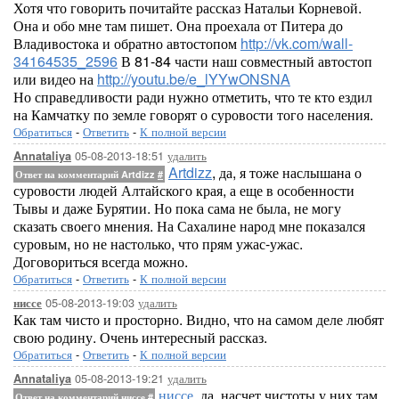
Хотя что говорить почитайте рассказ Натальи Корневой.
Она и обо мне там пишет. Она проехала от Питера до
Владивостока и обратно автостопом
http://vk.com/wall-
34164535_2596
В 81-84 части наш совместный автостоп
или видео на
http://youtu.be/e_lYYwONSNA
Но справедливости ради нужно отметить, что те кто ездил
на Камчатку по земле говорят о суровости того населения.
Обратиться
-
Ответить
-
К полной версии
05-08-2013-18:51
удалить
Annataliya
Artdizz
, да, я тоже наслышана о
Ответ на комментарий Artdizz
#
суровости людей Алтайского края, а еще в особенности
Тывы и даже Бурятии. Но пока сама не была, не могу
сказать своего мнения. На Сахалине народ мне показался
суровым, но не настолько, что прям ужас-ужас.
Договориться всегда можно.
Обратиться
-
Ответить
-
К полной версии
05-08-2013-19:03
удалить
ниссе
Как там чисто и просторно. Видно, что на самом деле любят
свою родину. Очень интересный рассказ.
Обратиться
-
Ответить
-
К полной версии
05-08-2013-19:21
удалить
Annataliya
ниссе
, да, насчет чистоты у них там
Ответ на комментарий ниссе
#