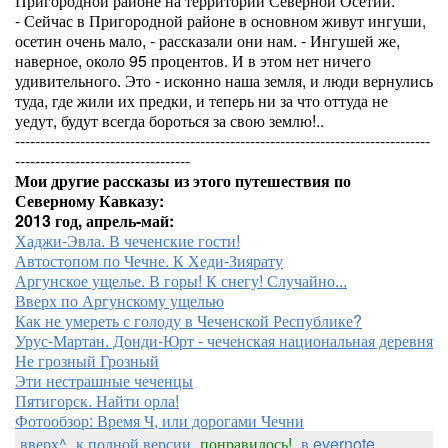
Пригородной районе на территории Северной Осетии.
- Сейчас в Пригородной районе в основном живут ингуши,
осетин очень мало, - рассказали они нам. - Ингушей же,
наверное, около 95 процентов. И в этом нет ничего
удивительного. Это - исконно наша земля, и люди вернулись
туда, где жили их предки, и теперь ни за что оттуда не
уедут, будут всегда бороться за свою землю!..
-----------------------------------------------------------------------------------
-----------------------------------
Мои другие рассказы из этого путешествия по
Северному Кавказу:
2013 год, апрель-май:
Хаджи-Эвла. В чеченские гости!
Автостопом по Чечне. К Хеди-Зиярату
Аргунское ущелье. В горы! К снегу! Случайно...
Вверх по Аргунскому ущелью
Как не умереть с голоду в Чеченской Республике?
Урус-Мартан. Донди-Юрт - чеченская национальная деревня
Не грозный Грозный
Эти нестрашные чеченцы
Пятигорск. Найти орла!
Фотообзор: Время Ч, или дорогами Чечни
вверх^
к полной версии
понравилось!
в evernote