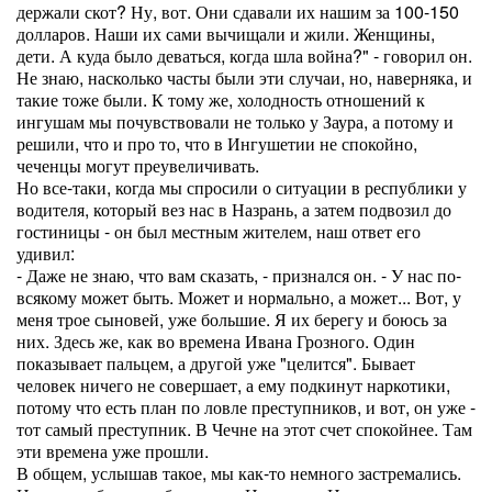
держали скот? Ну, вот. Они сдавали их нашим за 100-150
долларов. Наши их сами вычищали и жили. Женщины,
дети. А куда было деваться, когда шла война?" - говорил он.
Не знаю, насколько часты были эти случаи, но, наверняка, и
такие тоже были. К тому же, холодность отношений к
ингушам мы почувствовали не только у Заура, а потому и
решили, что и про то, что в Ингушетии не спокойно,
чеченцы могут преувеличивать.
Но все-таки, когда мы спросили о ситуации в республики у
водителя, который вез нас в Назрань, а затем подвозил до
гостиницы - он был местным жителем, наш ответ его
удивил:
- Даже не знаю, что вам сказать, - признался он. - У нас по-
всякому может быть. Может и нормально, а может... Вот, у
меня трое сыновей, уже большие. Я их берегу и боюсь за
них. Здесь же, как во времена Ивана Грозного. Один
показывает пальцем, а другой уже "целится". Бывает
человек ничего не совершает, а ему подкинут наркотики,
потому что есть план по ловле преступников, и вот, он уже -
тот самый преступник. В Чечне на этот счет спокойнее. Там
эти времена уже прошли.
В общем, услышав такое, мы как-то немного застремались.