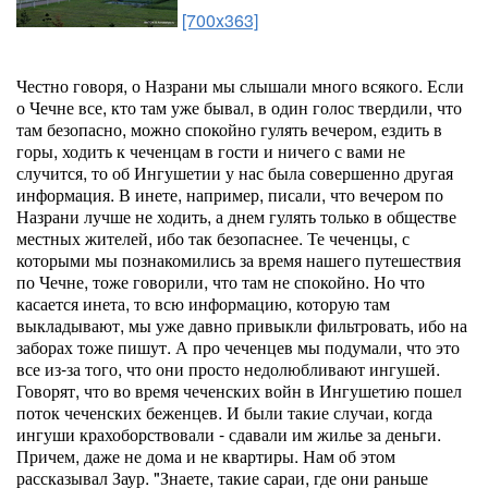
[700x363]
Честно говоря, о Назрани мы слышали много всякого. Если
о Чечне все, кто там уже бывал, в один голос твердили, что
там безопасно, можно спокойно гулять вечером, ездить в
горы, ходить к чеченцам в гости и ничего с вами не
случится, то об Ингушетии у нас была совершенно другая
информация. В инете, например, писали, что вечером по
Назрани лучше не ходить, а днем гулять только в обществе
местных жителей, ибо так безопаснее. Те чеченцы, с
которыми мы познакомились за время нашего путешествия
по Чечне, тоже говорили, что там не спокойно. Но что
касается инета, то всю информацию, которую там
выкладывают, мы уже давно привыкли фильтровать, ибо на
заборах тоже пишут. А про чеченцев мы подумали, что это
все из-за того, что они просто недолюбливают ингушей.
Говорят, что во время чеченских войн в Ингушетию пошел
поток чеченских беженцев. И были такие случаи, когда
ингуши крахоборствовали - сдавали им жилье за деньги.
Причем, даже не дома и не квартиры. Нам об этом
рассказывал Заур. "Знаете, такие сараи, где они раньше