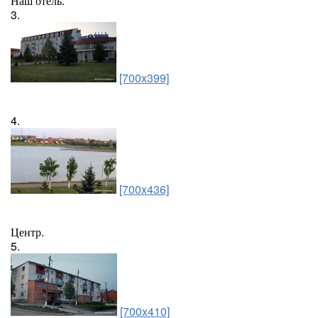
Наш отель.
3.
[700x399]
4.
[700x436]
Центр.
5.
[700x410]