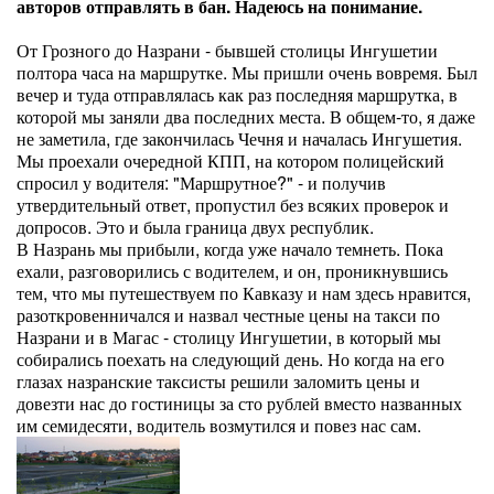
авторов отправлять в бан. Надеюсь на понимание.
От Грозного до Назрани - бывшей столицы Ингушетии
полтора часа на маршрутке. Мы пришли очень вовремя. Был
вечер и туда отправлялась как раз последняя маршрутка, в
которой мы заняли два последних места. В общем-то, я даже
не заметила, где закончилась Чечня и началась Ингушетия.
Мы проехали очередной КПП, на котором полицейский
спросил у водителя: "Маршрутное?" - и получив
утвердительный ответ, пропустил без всяких проверок и
допросов. Это и была граница двух республик.
В Назрань мы прибыли, когда уже начало темнеть. Пока
ехали, разговорились с водителем, и он, проникнувшись
тем, что мы путешествуем по Кавказу и нам здесь нравится,
разоткровенничался и назвал честные цены на такси по
Назрани и в Магас - столицу Ингушетии, в который мы
собирались поехать на следующий день. Но когда на его
глазах назранские таксисты решили заломить цены и
довезти нас до гостиницы за сто рублей вместо названных
им семидесяти, водитель возмутился и повез нас сам.