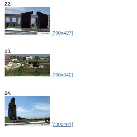
22.
[700x427]
23.
[700x342]
24.
[700x461]