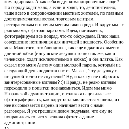
командировки. А как себя ведут командировочные люди?
По городу ходят мало, а если и ходят, то, действительно,
чаще всего в сопровождении местных жителей, по главным
достопримечательностям, торговым центрам,
ресторанчикам и прочим местам такого рода. И вдруг мы - с
рюкзаками, с фотоаппаратами. Идем, понимаешь,
фотографируем все подряд, что-то обсуждаем. Плюс наша
совершенно нетипичная для ингушей внешность. Особенно
моя. Мало того, что блондинка, так еще в джинсах вместо
длинной юбки (ингушские девушки точно так же, как и
чеченские, ходят исключительно в юбках) и без платка. Как
сказал про меня Антону один молодой парень, который на
следующий день подвозил нас из Магаса, "эту девушку с
ингушкой точно не спутаешь!" Ну, и как тут не побросать
заинтересованные взгляды? :)) Правда, не редко взгляды
переходили в попытки познакомиться. Идем мы мимо
Назранской администрации, и только я нацелилась ее
сфотографировать, как вдруг останавливается машина, из
нее высовывается парень и начинает вести с нами
разговоры. Я уж грешным делом подумала, что ему не
понравилось то, что я решила сфотать здание
администрации.
13.