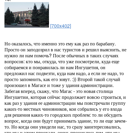
[700x402]
Но оказалось, что именно это ему как раз по барабану.
Просто он заподозрил в нас туристов и решил выяснить, не
нужно ли нам помочь? После обычных в таких случаях
вопросов: кто мы, откуда, что уже посмотрели, куда еще
собираемся и понравилась ли нам Ингушетия, он
предложил нас подвезти, куда нам надо, а если не надо, то
просто запомнить, как его зовут. :)) Второй такой случай
произошел в Магасе и тоже у здания администрации.
Забегая вперед, скажу, что Магас - это новая столица
Ингушетии, которая сейчас продолжает вовсю строиться, и
как раз у здания ее администрации мы повстречали группу
каких-то местных чиновников, кои собрались у его входа
для решения каких-то городских проблем: то ли обсудить
вопрос, когда они будут принимать здание, то ли еще зачем-
то. Но когда они увидели нас, то сразу заинтересовались,
кто мы и зачем приехали, очень прониклись тем, что мы