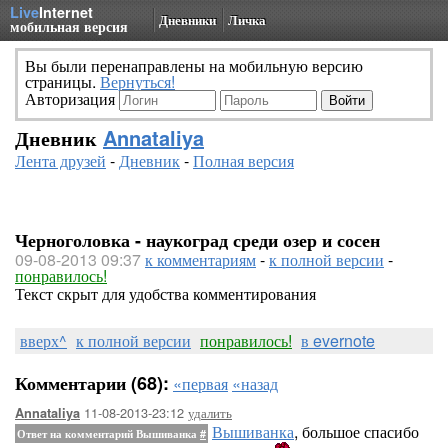
Live
Internet
Дневники
Личка
мобильная версия
Вы были перенаправлены на мобильную версию
страницы.
Вернуться!
Авторизация
Дневник
Annataliya
Лента друзей
-
Дневник
-
Полная версия
Черноголовка - наукоград среди озер и сосен
09-08-2013 09:37
к комментариям
-
к полной версии
-
понравилось!
Текст скрыт для удобства комментирования
вверх^
к полной версии
понравилось!
в evernote
Комментарии (68):
«первая
«назад
11-08-2013-23:12
удалить
Annataliya
Вышиванка
, большое спасибо
Ответ на комментарий Вышиванка
#