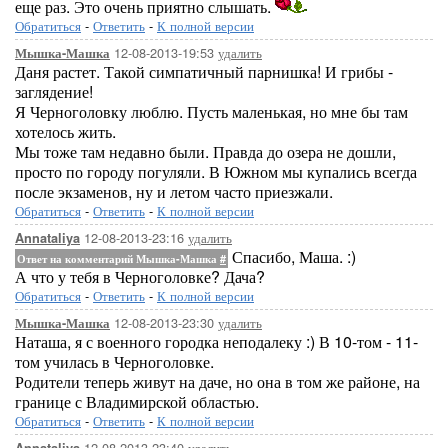
еще раз. Это очень приятно слышать.
Обратиться
-
Ответить
-
К полной версии
12-08-2013-19:53
удалить
Мышка-Машка
Даня растет. Такой симпатичный парнишка! И грибы -
заглядение!
Я Черноголовку люблю. Пусть маленькая, но мне бы там
хотелось жить.
Мы тоже там недавно были. Правда до озера не дошли,
просто по городу погуляли. В Южном мы купались всегда
после экзаменов, ну и летом часто приезжали.
Обратиться
-
Ответить
-
К полной версии
12-08-2013-23:16
удалить
Annataliya
Спасибо, Маша. :)
Ответ на комментарий Мышка-Машка
#
А что у тебя в Черноголовке? Дача?
Обратиться
-
Ответить
-
К полной версии
12-08-2013-23:30
удалить
Мышка-Машка
Наташа, я с военного городка неподалеку :) В 10-том - 11-
том училась в Черноголовке.
Родители теперь живут на даче, но она в том же районе, на
границе с Владимирской областью.
Обратиться
-
Ответить
-
К полной версии
12-08-2013-23:40
удалить