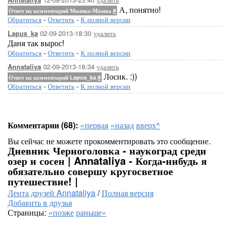
Annataliya
А, понятно!
Ответ на комментарий Мышка-Машка
#
Обратиться
-
Ответить
-
К полной версии
02-09-2013-18:30
удалить
Lapus_ka
Даня так вырос!
Обратиться
-
Ответить
-
К полной версии
02-09-2013-18:34
удалить
Annataliya
Лосик. :))
Ответ на комментарий Lapus_ka
#
Обратиться
-
Ответить
-
К полной версии
Комментарии (68):
«первая
«назад
вверх^
Вы сейчас не можете прокомментировать это сообщение.
Дневник Черноголовка - наукоград среди
озер и сосен | Annataliya - Когда-нибудь я
обязательно совершу кругосветное
путешествие! |
Лента друзей Annataliya
/
Полная версия
Добавить в друзья
Страницы:
«позже
раньше»