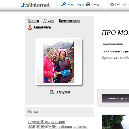
Регистрация
Вход
Рейтинги
Записи
Друзья
Комментарии
Annataliya
ПРО МО
+ в цитатник
Cообщение скры
Прочитать сооб
В друзья
Комментироват
Метки
-
австрия
Пермский край
азербайджан
албания
аргентина