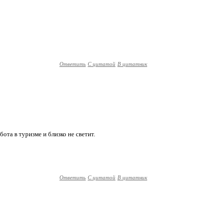
Ответить
С цитатой
В цитатник
абота в туризме и близко не светит.
Ответить
С цитатой
В цитатник