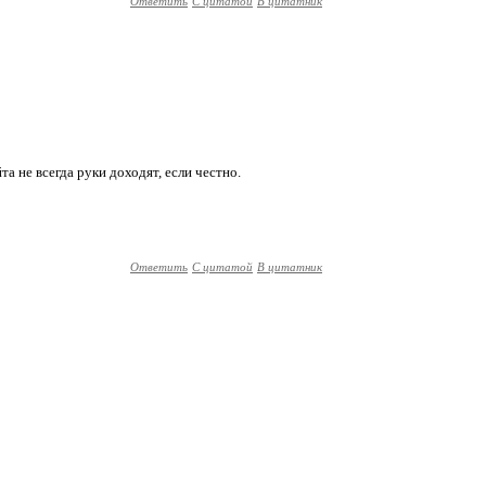
Ответить
С цитатой
В цитатник
та не всегда руки доходят, если честно.
Ответить
С цитатой
В цитатник