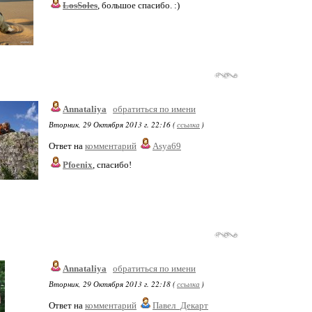
LosSoles
, большое спасибо. :)
Annataliya
обратиться по имени
Вторник, 29 Октября 2013 г. 22:16 (
ссылка
)
Ответ на
комментарий
Asya69
Pfoenix
, спасибо!
Annataliya
обратиться по имени
Вторник, 29 Октября 2013 г. 22:18 (
ссылка
)
Ответ на
комментарий
Павел_Декарт