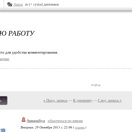
Авось
из (+ сутки) дневников
Ю РАБОТУ
то для удобства комментирования.
щение
« Пред. запись
—
К дневнику
—
След. запись »
ь
Annataliya
обратиться по имени
Вторник, 29 Октября 2013 г. 22:06 (
ссылка
)