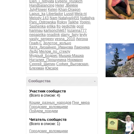
Elen_i_rebyata
Evgenij_Ruskich
Handbalancing
Heler
JBekkie
JulyFlower
Kelen
Khan-Dragon
Lapus_ka
Libertador
Lussit
Mela-ni
Melody-143
Nam
Natalya4455
Nattaliya
Pani_Ostrowska
Roksy
Taikhe
Yogini-
Sashenka
erlika
fro
gedichte
gost
harimau
karlsonchik67
lozanna777
nepaprika
nnadink
starry_fairy
teyty
vasily_sergeev
vesna_2010
Аргона
Граф-С
Золотое_кольцо
Катя_Дизайнер_Иванова
Лаконика
ЛеДо
Мелом_по_стеклу
Мудрый_Бодрис
Мышка-Машка
Наталия_Прошунина
Норманн
Сергей_Щипин
София_Выговская-
Блехман
Юксаре
Сообщества
-
Участник сообществ
(Всего в списке: 4)
Кошки_разных_народов
Пни_мира
Городские_взломщики
Пойдем_поедим
Читатель сообществ
(Всего в списке: 1)
Городские_взломщики