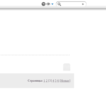
Страницы:
1
2
[3]
4
5
6
[
Новые
]