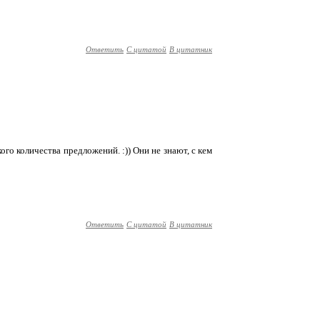
Ответить
С цитатой
В цитатник
кого количества предложений. :)) Они не знают, с кем
Ответить
С цитатой
В цитатник