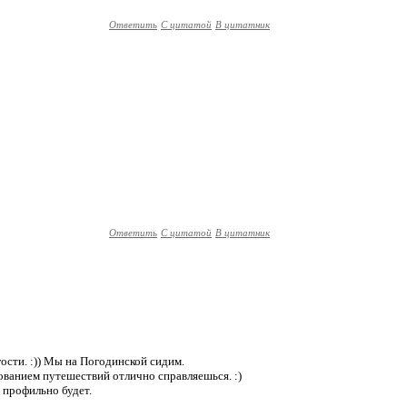
Ответить
С цитатой
В цитатник
Ответить
С цитатой
В цитатник
гости. :)) Мы на Погодинской сидим.
ированием путешествий отлично справляешься. :)
е профильно будет.