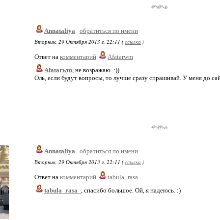
Annataliya
обратиться по имени
Вторник, 29 Октября 2013 г. 22:11 (
ссылка
)
Ответ на
комментарий
Afatarwm
Afatarwm
, не возражаю. :))
Оль, если будут вопросы, то лучше сразу спрашивай. У меня до сай
Annataliya
обратиться по имени
Вторник, 29 Октября 2013 г. 22:11 (
ссылка
)
Ответ на
комментарий
tabula_rasa_
tabula_rasa_
, спасибо большое. Ой, я надеюсь. :)