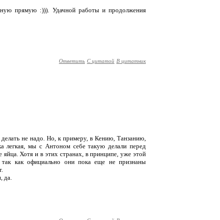
нную прямую :))). Удачной работы и продолжения
Ответить
С цитатой
В цитатник
делать не надо. Но, к примеру, в Кению, Танзанию,
ка легкая, мы с Антоном себе такую делали перед
 яйца. Хотя и в этих странах, в принципе, уже этой
о так как официально они пока еще не признаны
.
, да.