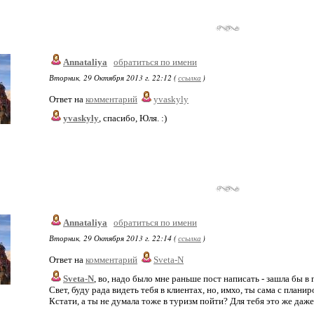
Annataliya
обратиться по имени
Вторник, 29 Октября 2013 г. 22:12 (
ссылка
)
Ответ на
комментарий
yvaskyly
yvaskyly
, спасибо, Юля. :)
Annataliya
обратиться по имени
Вторник, 29 Октября 2013 г. 22:14 (
ссылка
)
Ответ на
комментарий
Sveta-N
Sveta-N
, во, надо было мне раньше пост написать - зашла бы в 
Свет, буду рада видеть тебя в клиентах, но, имхо, ты сама с план
Кстати, а ты не думала тоже в туризм пойти? Для тебя это же даж