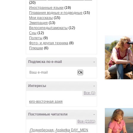
(20)
Иностранные языки
(19)
Плавания водные и подводные
(15)
Мои рассказы
(15)
Эмиграция
(13)
Велосипеды/самокаты
(12)
Сны
(12)
Полеты
(9)
Фото- и другая техника
(8)
Плюшки
(6)
Подписка по e-mail
-
Интересы
-
Все (1)
юго-восточная азия
Постоянные читатели
-
Все (2101)
-Поднебесная-
Assketka
DAY_MEN