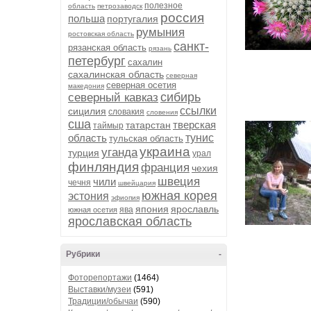
полезное
область
петрозаводск
россия
польша
португалия
румыния
ростовская область
санкт-
рязанская область
рязань
петербург
сахалин
сахалинская область
северная
северная осетия
македония
сибирь
северный кавказ
ссылки
сицилия
словакия
словения
сша
тверская
татарстан
таймыр
область
тунис
тульская область
украина
уганда
турция
урал
финляндия
франция
чехия
швеция
чили
чечня
швейцария
южная корея
эстония
эфиопия
япония
ярославль
ява
южная осетия
ярославская область
Рубрики
-
Фоторепортажи
(1464)
Выставки/музеи
(591)
Традиции/обычаи
(590)