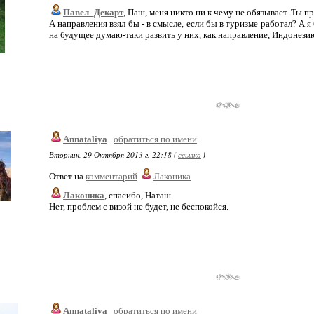
Павел_Декарт
, Паш, меня никто ни к чему не обязывает. Ты п
А направления взял бы - в смысле, если бы в туризме работал? А
на будущее думаю-таки развить у них, как направление, Индонези
Annataliya
обратиться по имени
Вторник, 29 Октября 2013 г. 22:18 (
ссылка
)
Ответ на
комментарий
Лаконика
Лаконика
, спасибо, Наташ.
Нет, проблем с визой не будет, не беспокойся.
Annataliya
обратиться по имени