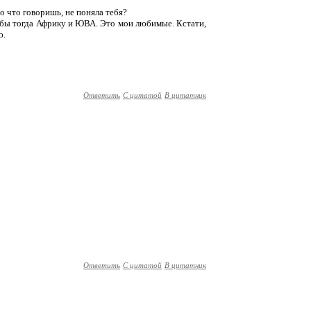
ро что говоришь, не поняла тебя?
 я бы тогда Африку и ЮВА. Это мои любимые. Кстати,
ю.
Ответить
С цитатой
В цитатник
Ответить
С цитатой
В цитатник