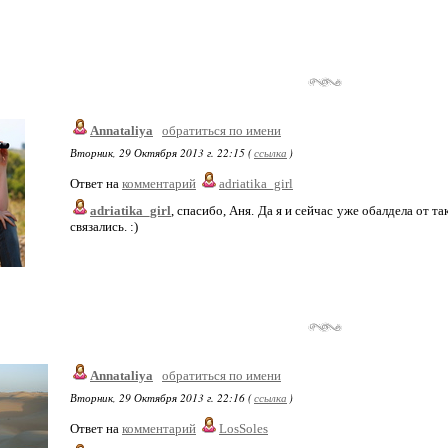
Annataliya
обратиться по имени
Вторник, 29 Октября 2013 г. 22:15 (
ссылка
)
Ответ на
комментарий
adriatika_girl
adriatika_girl
, спасибо, Аня. Да я и сейчас уже обалдела от та
связались. :)
Annataliya
обратиться по имени
Вторник, 29 Октября 2013 г. 22:16 (
ссылка
)
Ответ на
комментарий
LosSoles