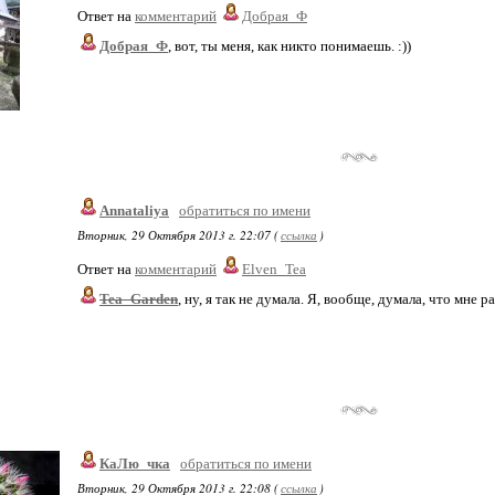
Ответ на
комментарий
Добрая_Ф
Добрая_Ф
, вот, ты меня, как никто понимаешь. :))
Annataliya
обратиться по имени
Вторник, 29 Октября 2013 г. 22:07 (
ссылка
)
Ответ на
комментарий
Elven_Tea
Tea_Garden
, ну, я так не думала. Я, вообще, думала, что мне р
КаЛю_чка
обратиться по имени
Вторник, 29 Октября 2013 г. 22:08 (
ссылка
)