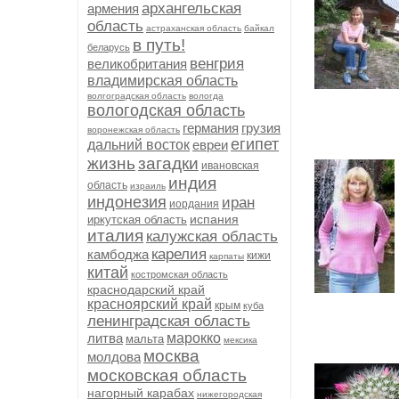
архангельская
армения
область
астраханская область
байкал
в путь!
беларусь
венгрия
великобритания
владимирская область
волгоградская область
вологда
вологодская область
германия
грузия
воронежская область
египет
дальний восток
евреи
жизнь
загадки
ивановская
индия
область
израиль
индонезия
иран
иордания
испания
иркутская область
италия
калужская область
карелия
камбоджа
кижи
карпаты
китай
костромская область
краснодарский край
красноярский край
крым
куба
ленинградская область
литва
марокко
мальта
мексика
москва
молдова
московская область
нагорный карабах
нижегородская