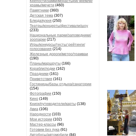
Крепости/замки/монастыри/ кремли/
храмы/мечети
(460)
Памятники
(360)
Детская тема
(307)
Блюда/кухня
(250)
Театры/концерты/фестивали/шоу
(233)
Национальные парки/заповедники/
зоопарки
(217)
Игры/конкурсы/тесты/ рейтинги/
голосования
(214)
Железные дороги/метро/трамваи
(190)
Планы/маршруты
(166)
Корабли/лодки
(162)
Праздники
(161)
Приветствия
(161)
Гостиницы/базы отдыха/санатории
(154)
Фотографии
(150)
Кино
(149)
Книги/путеводители/карты
(138)
Авиа
(106)
Народности
(103)
Мои истории
(102)
Мастер-классы
(96)
Готовим без лука
(91)
Автобусы/автомобили
(84)