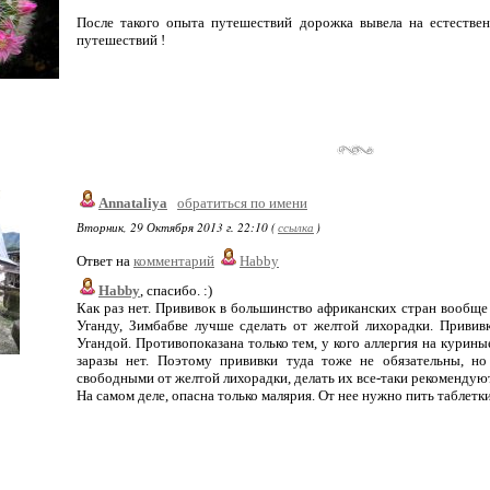
После такого опыта путешествий дорожка вывела на естестве
путешествий !
Annataliya
обратиться по имени
Вторник, 29 Октября 2013 г. 22:10 (
ссылка
)
Ответ на
комментарий
Habby
Habby
, спасибо. :)
Как раз нет. Прививок в большинство африканских стран вообще 
Уганду, Зимбабве лучше сделать от желтой лихорадки. Привив
Угандой. Противопоказана только тем, у кого аллергия на куриные
заразы нет. Поэтому прививки туда тоже не обязательны, н
свободными от желтой лихорадки, делать их все-таки рекомендуют
На самом деле, опасна только малярия. От нее нужно пить таблетки