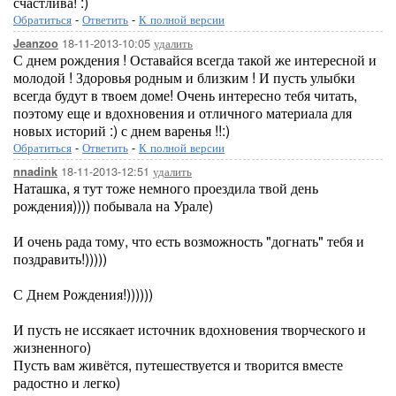
счастлива! :)
Обратиться
-
Ответить
-
К полной версии
18-11-2013-10:05
удалить
Jeanzoo
С днем рождения ! Оставайся всегда такой же интересной и
молодой ! Здоровья родным и близким ! И пусть улыбки
всегда будут в твоем доме! Очень интересно тебя читать,
поэтому еще и вдохновения и отличного материала для
новых историй :) с днем варенья !!:)
Обратиться
-
Ответить
-
К полной версии
18-11-2013-12:51
удалить
nnadink
Наташка, я тут тоже немного проездила твой день
рождения)))) побывала на Урале)
И очень рада тому, что есть возможность "догнать" тебя и
поздравить!)))))
С Днем Рождения!))))))
И пусть не иссякает источник вдохновения творческого и
жизненного)
Пусть вам живётся, путешествуется и творится вместе
радостно и легко)