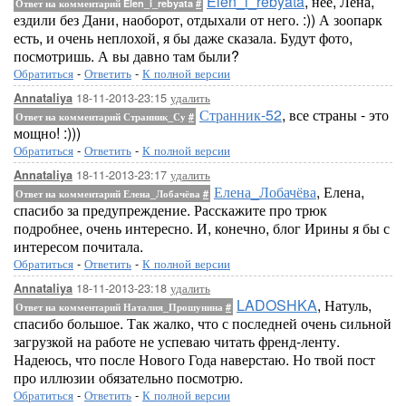
Elen_i_rebyata
, нее, Лена,
Ответ на комментарий Elen_i_rebyata
#
ездили без Дани, наоборот, отдыхали от него. :)) А зоопарк
есть, и очень неплохой, я бы даже сказала. Будут фото,
посмотришь. А вы давно там были?
Обратиться
-
Ответить
-
К полной версии
18-11-2013-23:15
удалить
Annataliya
Странник-52
, все страны - это
Ответ на комментарий Странник_Су
#
мощно! :)))
Обратиться
-
Ответить
-
К полной версии
18-11-2013-23:17
удалить
Annataliya
Елена_Лобачёва
, Елена,
Ответ на комментарий Елена_Лобачёва
#
спасибо за предупреждение. Расскажите про трюк
подробнее, очень интересно. И, конечно, блог Ирины я бы с
интересом почитала.
Обратиться
-
Ответить
-
К полной версии
18-11-2013-23:18
удалить
Annataliya
LADOSHKA
, Натуль,
Ответ на комментарий Наталия_Прошунина
#
спасибо большое. Так жалко, что с последней очень сильной
загрузкой на работе не успеваю читать френд-ленту.
Надеюсь, что после Нового Года наверстаю. Но твой пост
про иллюзии обязательно посмотрю.
Обратиться
-
Ответить
-
К полной версии