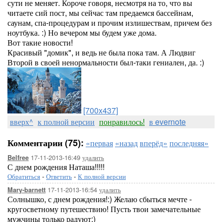
сути не меняет. Короче говоря, несмотря на то, что вы
читаете сий пост, мы сейчас там предаемся бассейнам,
саунам, спа-процедурам и прочим излишествам, причем без
ноутбука. :) Но вечером мы будем уже дома.
Вот такие новости!
Красивый "домик", и ведь не была пока там. А Людвиг
Второй в своей ненормальности был-таки гениален, да. :)
[700x437]
вверх^
к полной версии
понравилось!
в evernote
Комментарии (75):
«первая
«назад
вперёд»
последняя»
17-11-2013-16:49
удалить
Belfree
С днем рождения Наташа!!!!!
Обратиться
-
Ответить
-
К полной версии
17-11-2013-16:54
удалить
Mary-barnett
Солнышко, с днем рождения!:) Желаю сбыться мечте -
кругосветному путешествию! Пусть твои замечательные
мужчины только радуют:)