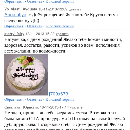
Обратиться
-
Ответить
-
К полной версии
18-11-2013-13:09
удалить
Vo_vlasti_Avgusta
Annataliya
, с Днём рождения! Желаю тебе Кругосветку к
следующему ДР;)
Обратиться
-
Ответить
-
К полной версии
18-11-2013-15:32
удалить
starry_fairy
Натулечка, с днем рождения! Желаю тебе Божией милости,
здоровья, достатка, радости, успехов во всем, исполнения
всех желании по возможности.
[700x673]
Обратиться
-
Ответить
-
К полной версии
18-11-2013-17:14
удалить
Светлана_Юристик
Не знаю, пришла ли тебе вчера моя смска. Возможно ты
была занята СПА-процедурами :) Поэтому на всякий случай
дублирую сюда. Поздравляю тебя с Днем рождения! Желаю
огромного семейного счастья, любви близких и реализации