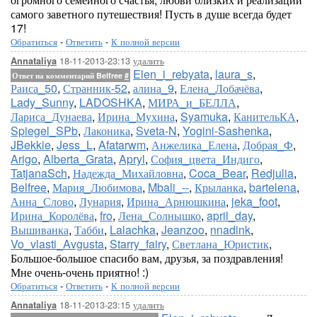
самого заветного путешествия! Пусть в душе всегда будет
17!
Обратиться
-
Ответить
-
К полной версии
18-11-2013-23:13
удалить
Annataliya
Elen_i_rebyata
,
laura_s
,
Ответ на комментарий Belfree
#
Раиса_50
,
Странник-52
,
алина_9
,
Елена_Лобачёва
,
Lady_Sunny
,
LADOSHKA
,
МИРА_и_БЕЛЛА
,
Лариса_Дунаева
,
Ирина_Мухина
,
Syamuka
,
КанительКА
,
Spiegel_SPb
,
Лаконика
,
Sveta-N
,
Yogini-Sashenka
,
JBekkie
,
Jess_L
,
Afatarwm
,
Анжелика_Елена
,
Добрая_Ф
,
Arigo
,
Alberta_Grata
,
Apryl
,
София_цвета_Индиго
,
TatjanaSch
,
Надежда_Михайловна
,
Coca_Bear
,
Redjulia
,
Belfree
,
Мария_Любимова
,
Mbali_--
,
Крыланка
,
bartelena
,
Анна_Слово
,
Лунария
,
Ирина_Арнюшкина
,
jeka_foot
,
Ирина_Королёва
,
fro
,
Лена_Солнышко
,
april_day
,
Вышиванка
,
Табби
,
Lalachka
,
Jeanzoo
,
nnadink
,
Vo_vlasti_Avgusta
,
Starry_fairy
,
Светлана_Юристик
,
Большое-большое спасибо вам, друзья, за поздравления!
Мне очень-очень приятно! :)
Обратиться
-
Ответить
-
К полной версии
18-11-2013-23:15
удалить
Annataliya