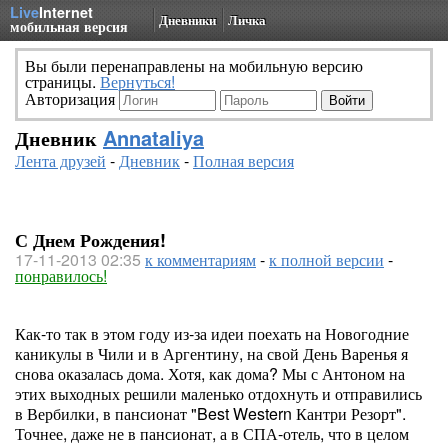
Live
Internet
Дневники
Личка
мобильная версия
Вы были перенаправлены на мобильную версию
страницы.
Вернуться!
Авторизация
Дневник
Annataliya
Лента друзей
-
Дневник
-
Полная версия
С Днем Рождения!
17-11-2013 02:35
к комментариям
-
к полной версии
-
понравилось!
Как-то так в этом году из-за идеи поехать на Новогодние
каникулы в Чили и в Аргентину, на свой День Варенья я
снова оказалась дома. Хотя, как дома? Мы с Антоном на
этих выходных решили маленько отдохнуть и отправились
в Вербилки, в пансионат "Best Western Кантри Резорт".
Точнее, даже не в пансионат, а в СПА-отель, что в целом