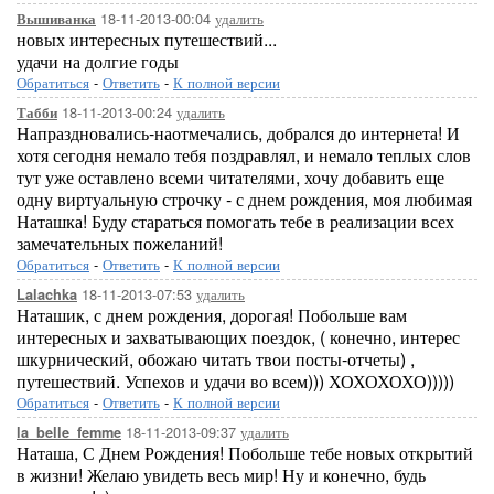
18-11-2013-00:04
удалить
Вышиванка
новых интересных путешествий...
удачи на долгие годы
Обратиться
-
Ответить
-
К полной версии
18-11-2013-00:24
удалить
Табби
Напраздновались-наотмечались, добрался до интернета! И
хотя сегодня немало тебя поздравлял, и немало теплых слов
тут уже оставлено всеми читателями, хочу добавить еще
одну виртуальную строчку - с днем рождения, моя любимая
Наташка! Буду стараться помогать тебе в реализации всех
замечательных пожеланий!
Обратиться
-
Ответить
-
К полной версии
18-11-2013-07:53
удалить
Lalachka
Наташик, с днем рождения, дорогая! Побольше вам
интересных и захватывающих поездок, ( конечно, интерес
шкурнический, обожаю читать твои посты-отчеты) ,
путешествий. Успехов и удачи во всем))) ХОХОХОХО)))))
Обратиться
-
Ответить
-
К полной версии
18-11-2013-09:37
удалить
la_belle_femme
Наташа, С Днем Рождения! Побольше тебе новых открытий
в жизни! Желаю увидеть весь мир! Ну и конечно, будь