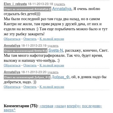
18-11-2013-23:18
удалить
Elen_i_rebyata
Annataliya
, Я очень люблю
Ответ на комментарий Annataliya
#
отдыхать без детей)))
Мы были последний раз там года два назад, но в самом
Кантри не жили, там прям рядом у друзей дача, от них и
ездили на велеках :) Там еще порыбачить можно было и тут
же эту рыбку зажарить!
Обратиться
-
Ответить
-
К полной версии
18-11-2013-23:19
удалить
Annataliya
Sveta-N
, расскажу, конечно, Свет.
Ответ на комментарий Sveta-N
#
Мы там много нафотографировали. Так что, будет время,
выложу и напишу что-нибудь. :)
Обратиться
-
Ответить
-
К полной версии
18-11-2013-23:20
удалить
Annataliya
Добрая_Ф
, ой, в домик надо бы
Ответ на комментарий Добрая_Ф
#
добраться, надо. :))
Обратиться
-
Ответить
-
К полной версии
Комментарии (75):
«первая
«назад
вперёд»
последняя»
вверх^