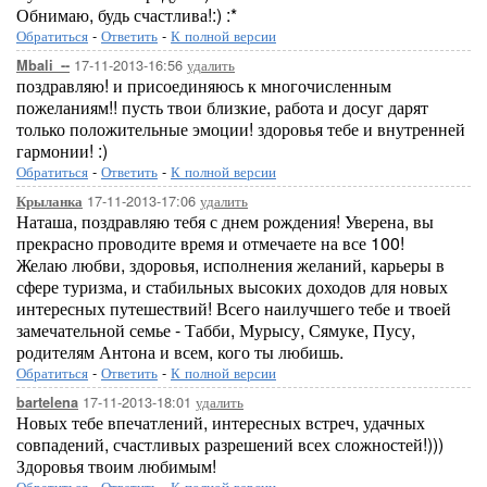
Обнимаю, будь счастлива!:) :*
Обратиться
-
Ответить
-
К полной версии
17-11-2013-16:56
удалить
Mbali_--
поздравляю! и присоединяюсь к многочисленным
пожеланиям!! пусть твои близкие, работа и досуг дарят
только положительные эмоции! здоровья тебе и внутренней
гармонии! :)
Обратиться
-
Ответить
-
К полной версии
17-11-2013-17:06
удалить
Крыланка
Наташа, поздравляю тебя с днем рождения! Уверена, вы
прекрасно проводите время и отмечаете на все 100!
Желаю любви, здоровья, исполнения желаний, карьеры в
сфере туризма, и стабильных высоких доходов для новых
интересных путешествий! Всего наилучшего тебе и твоей
замечательной семье - Табби, Мурысу, Сямуке, Пусу,
родителям Антона и всем, кого ты любишь.
Обратиться
-
Ответить
-
К полной версии
17-11-2013-18:01
удалить
bartelena
Новых тебе впечатлений, интересных встреч, удачных
совпадений, счастливых разрешений всех сложностей!)))
Здоровья твоим любимым!
Обратиться
-
Ответить
-
К полной версии