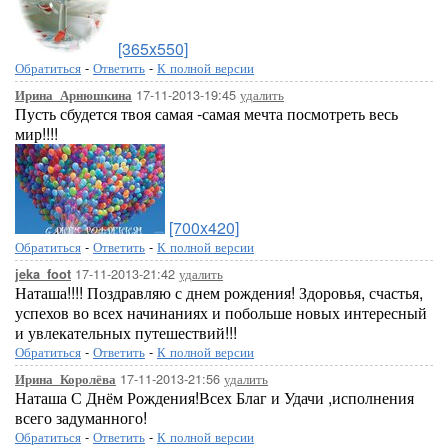
[365x550]
Обратиться
-
Ответить
-
К полной версии
17-11-2013-19:45
удалить
Ирина_Арнюшкина
Пусть сбудется твоя самая -самая мечта посмотреть весь
мир!!!!
[700x420]
Обратиться
-
Ответить
-
К полной версии
17-11-2013-21:42
удалить
jeka_foot
Наташа!!!! Поздравляю с днем рождения! Здоровья, счастья,
успехов во всех начинаниях и побольше новых интересный
и увлекательных путешествий!!!
Обратиться
-
Ответить
-
К полной версии
17-11-2013-21:56
удалить
Ирина_Королёва
Наташа С Днём Рождения!Всех Благ и Удачи ,исполнения
всего задуманного!
Обратиться
-
Ответить
-
К полной версии