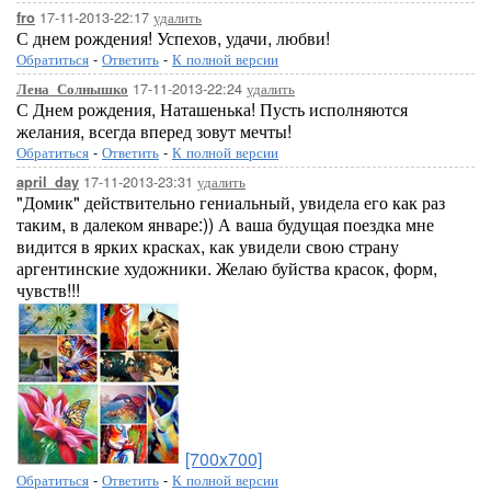
17-11-2013-22:17
удалить
fro
С днем рождения! Успехов, удачи, любви!
Обратиться
-
Ответить
-
К полной версии
17-11-2013-22:24
удалить
Лена_Солнышко
С Днем рождения, Наташенька! Пусть исполняются
желания, всегда вперед зовут мечты!
Обратиться
-
Ответить
-
К полной версии
17-11-2013-23:31
удалить
april_day
"Домик" действительно гениальный, увидела его как раз
таким, в далеком январе:)) А ваша будущая поездка мне
видится в ярких красках, как увидели свою страну
аргентинские художники. Желаю буйства красок, форм,
чувств!!!
[700x700]
Обратиться
-
Ответить
-
К полной версии