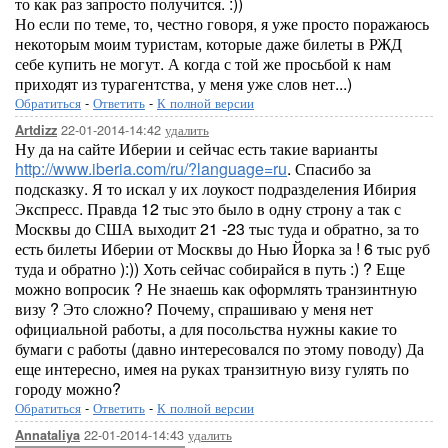
то как раз запросто получится. :))
Но если по теме, то, честно говоря, я уже просто поражаюсь
некоторым моим туристам, которые даже билеты в РЖД
себе купить не могут. А когда с той же просьбой к нам
приходят из турагентства, у меня уже слов нет...)
Обратиться
-
Ответить
-
К полной версии
22-01-2014-14:42
удалить
Artdizz
Ну да на сайте Иберии и сейчас есть такие варианты
http://www.iberia.com/ru/?language=ru
. Спасибо за
подсказку. Я то искал у их лоукост подразделения Ибирия
Экспресс. Правда 12 тыс это было в одну строну а так с
Москвы до США выходит 21 -23 тыс туда и обратно, за то
есть билеты Иберии от Москвы до Нью Йорка за ! 6 тыс руб
туда и обратно ):)) Хоть сейчас собирайся в путь :) ? Еще
можно вопросик ? Не знаешь как оформлять транзинтную
визу ? Это сложно? Почему, спрашиваю у меня нет
официальной работы, а для посольства нужны какие то
бумаги с работы (давно интересовался по этому поводу) Да
еще интересно, имея на руках транзитную визу гулять по
городу можно?
Обратиться
-
Ответить
-
К полной версии
22-01-2014-14:43
удалить
Annataliya