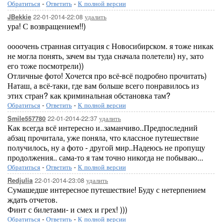
Обратиться
-
Ответить
-
К полной версии
22-01-2014-22:08
удалить
JBekkie
ура! С возвращением!!)
оооочень странная ситуация с Новосибирском. я тоже никак
не могла понять, зачем вы туда сначала полетели) ну, зато
его тоже посмотрели))
Отличные фото! Хочется про всё-всё подробно прочитать)
Наташ, а всё-таки, где вам больше всего понравилось из
этих стран? как криминальная обстановка там?
Обратиться
-
Ответить
-
К полной версии
22-01-2014-22:37
удалить
Smile557780
Как всегда всё интересно и..заманчиво..Предпоследний
абзац прочитала, уже поняла, что классное путешествие
получилось, ну а фото - другой мир..Надеюсь не пропущу
продолжения.. сама-то я там точно никогда не побываю...
Обратиться
-
Ответить
-
К полной версии
22-01-2014-23:08
удалить
Redjulia
Сумашедше интересное путешествие! Буду с нетерпением
ждать отчетов.
Финт с билетами- и смех и грех! )))
Обратиться
-
Ответить
-
К полной версии