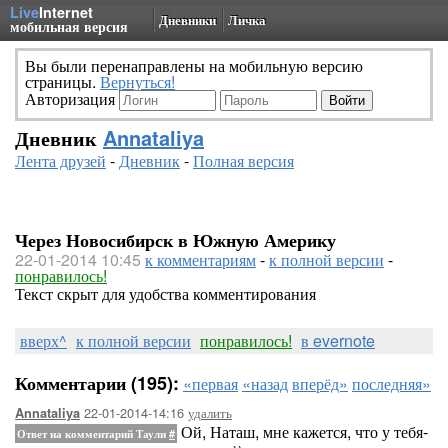
Live
Internet
Дневники
Личка
мобильная версия
Вы были перенаправлены на мобильную версию
страницы.
Вернуться!
Авторизация
Дневник
Annataliya
Лента друзей
-
Дневник
-
Полная версия
Через Новосибирск в Южную Америку
22-01-2014 10:45
к комментариям
-
к полной версии
-
понравилось!
Текст скрыт для удобства комментирования
вверх^
к полной версии
понравилось!
в evernote
Комментарии (195):
«первая
«назад
вперёд»
последняя»
22-01-2014-14:16
удалить
Annataliya
Ой, Наташ, мне кажется, что у тебя-
Ответ на комментарий Таули
#