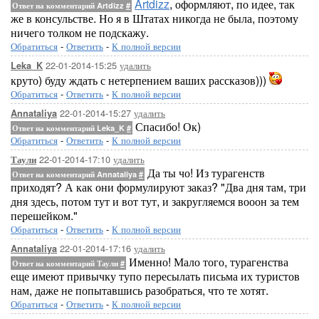
Artdizz
, оформляют, по идее, так
Ответ на комментарий Artdizz
#
же в консульстве. Но я в Штатах никогда не была, поэтому
ничего толком не подскажу.
Обратиться
-
Ответить
-
К полной версии
22-01-2014-15:25
удалить
Leka_K
круто) буду ждать с нетерпением ваших рассказов)))
Обратиться
-
Ответить
-
К полной версии
22-01-2014-15:27
удалить
Annataliya
Спасибо! Ок)
Ответ на комментарий Leka_K
#
Обратиться
-
Ответить
-
К полной версии
22-01-2014-17:10
удалить
Таули
Да ты чо! Из турагенств
Ответ на комментарий Annataliya
#
приходят? А как они формулируют заказ? "Два дня там, три
дня здесь, потом тут и вот тут, и закругляемся вооон за тем
перешейком."
Обратиться
-
Ответить
-
К полной версии
22-01-2014-17:16
удалить
Annataliya
Именно! Мало того, турагенства
Ответ на комментарий Таули
#
еще имеют привычку тупо пересылать письма их туристов
нам, даже не попытавшись разобраться, что те хотят.
Обратиться
-
Ответить
-
К полной версии