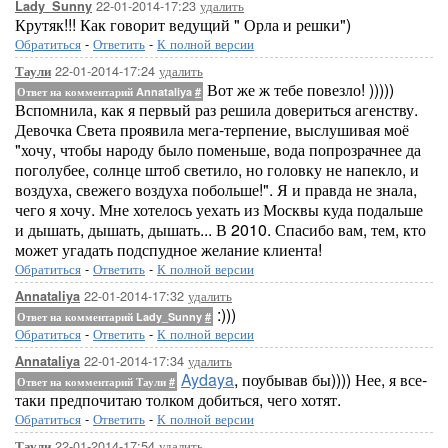
22-01-2014-17:23
удалить
Lady_Sunny
Крутяк!!! Как говорит ведущий " Орла и решки")
Обратиться
-
Ответить
-
К полной версии
22-01-2014-17:24
удалить
Таули
Вот же ж тебе повезло! )))))
Ответ на комментарий Annataliya
#
Вспомнила, как я первый раз решила довериться агенству.
Девочка Света проявила мега-терпение, выслушивая моё
"хочу, чтобы народу было поменьше, вода попрозрачнее да
поголубее, солнце штоб светило, но головку не напекло, и
воздуха, свежего воздуха побольше!". Я и правда не знала,
чего я хочу. Мне хотелось уехать из Москвы куда подальше
и дышать, дышать, дышать... В 2010. Спасибо вам, тем, кто
может угадать подспудное желание клиента!
Обратиться
-
Ответить
-
К полной версии
22-01-2014-17:32
удалить
Annataliya
:)))
Ответ на комментарий Lady_Sunny
#
Обратиться
-
Ответить
-
К полной версии
22-01-2014-17:34
удалить
Annataliya
Aydaya
, поубывав бы)))) Нее, я все-
Ответ на комментарий Таули
#
таки предпочитаю толком добиться, чего хотят.
Обратиться
-
Ответить
-
К полной версии
22-01-2014-17:54
удалить
Таули