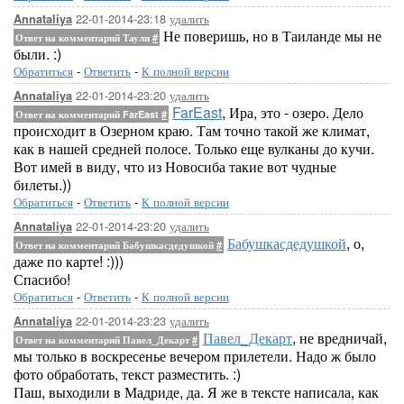
22-01-2014-23:18
удалить
Annataliya
Не поверишь, но в Таиланде мы не
Ответ на комментарий Таули
#
были. :)
Обратиться
-
Ответить
-
К полной версии
22-01-2014-23:20
удалить
Annataliya
FarEast
, Ира, это - озеро. Дело
Ответ на комментарий FarEast
#
происходит в Озерном краю. Там точно такой же климат,
как в нашей средней полосе. Только еще вулканы до кучи.
Вот имей в виду, что из Новосиба такие вот чудные
билеты.))
Обратиться
-
Ответить
-
К полной версии
22-01-2014-23:20
удалить
Annataliya
Бабушкасдедушкой
, о,
Ответ на комментарий Бабушкасдедушкой
#
даже по карте! :)))
Спасибо!
Обратиться
-
Ответить
-
К полной версии
22-01-2014-23:23
удалить
Annataliya
Павел_Декарт
, не вредничай,
Ответ на комментарий Павел_Декарт
#
мы только в воскресенье вечером прилетели. Надо ж было
фото обработать, текст разместить. :)
Паш, выходили в Мадриде, да. Я же в тексте написала, как