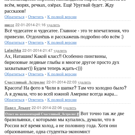
всём, морях, речках, озёрах. Ещё Уругвай будет. Жду
рассказов!
Обратиться
-
Ответить
-
К полной версии
22-01-2014-21:16
удалить
ниссе
Всё чудесатее и чудесатее. Главное - это те впечатления, что
привезли. Отдохнёшь и расскажешь подробно обо всём :)
Обратиться
-
Ответить
-
К полной версии
22-01-2014-21:47
удалить
Lalachka
Ах, Наташик! Какой класс!! Особенно пингвины,
бирюзовые ледяные глыбы и многое другое просто дух
захватывает)) Будем теперь ждать-с)))
Обратиться
-
Ответить
-
К полной версии
22-01-2014-22:03
удалить
Счастливый_Астролог
Красота! На фото в Чили в шапке? Там что холодно было?
А я думала, что во всей южной Америке всегда жара...
Обратиться
-
Ответить
-
К полной версии
22-01-2014-22:06
удалить
Павел_Декарт
Вот точно так же две
Ответ на комментарий Счастливый_Астролог
#
бразильянки, с которыми мы купались, думали, что в
России всё время холод, а не половину года. Хотя они
образованные, одна студентка-экономист