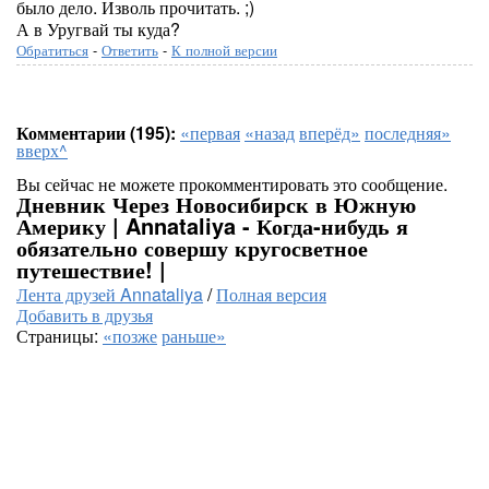
было дело. Изволь прочитать. ;)
А в Уругвай ты куда?
Обратиться
-
Ответить
-
К полной версии
Комментарии (195):
«первая
«назад
вперёд»
последняя»
вверх^
Вы сейчас не можете прокомментировать это сообщение.
Дневник Через Новосибирск в Южную
Америку | Annataliya - Когда-нибудь я
обязательно совершу кругосветное
путешествие! |
Лента друзей Annataliya
/
Полная версия
Добавить в друзья
Страницы:
«позже
раньше»