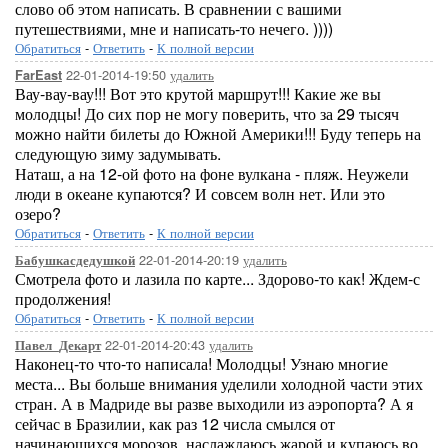
слово об этом написать. В сравнении с вашими
путешествиями, мне и написать-то нечего. ))))
Обратиться
-
Ответить
-
К полной версии
22-01-2014-19:50
удалить
FarEast
Вау-вау-вау!!! Вот это крутой маршрут!!! Какие же вы
молодцы! До сих пор не могу поверить, что за 29 тысяч
можно найти билеты до Южной Америки!!! Буду теперь на
следующую зиму задумывать.
Наташ, а на 12-ой фото на фоне вулкана - пляж. Неужели
люди в океане купаются? И совсем волн нет. Или это
озеро?
Обратиться
-
Ответить
-
К полной версии
22-01-2014-20:19
удалить
Бабушкасдедушкой
Смотрела фото и лазила по карте... Здорово-то как! Ждем-с
продолжения!
Обратиться
-
Ответить
-
К полной версии
22-01-2014-20:43
удалить
Павел_Декарт
Наконец-то что-то написала! Молодцы! Узнаю многие
места... Вы больше внимания уделили холодной части этих
стран. А в Мадриде вы разве выходили из аэропорта? А я
сейчас в Бразилии, как раз 12 числа смылся от
начинающихся морозов, наслаждаюсь жарой и купаюсь во