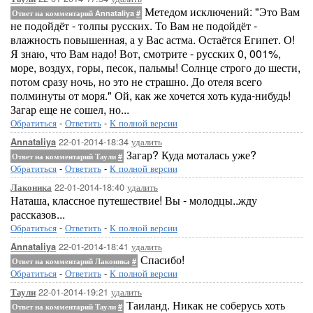
Метедом исключений: "Это Вам
Ответ на комментарий Annataliya
#
не подойдёт - толпы русских. То Вам не подойдёт -
влажность повышенная, а у Вас астма. Остаётся Египет. О!
Я знаю, что Вам надо! Вот, смотрите - русских 0, 001%,
море, воздух, горы, песок, пальмы! Солнце строго до шести,
потом сразу ночь, но это не страшно. До отеля всего
полминуты от моря." Ой, как же хочется хоть куда-нибудь!
Загар еще не сошел, но...
Обратиться
-
Ответить
-
К полной версии
22-01-2014-18:34
удалить
Annataliya
Загар? Куда моталась уже?
Ответ на комментарий Таули
#
Обратиться
-
Ответить
-
К полной версии
22-01-2014-18:40
удалить
Лаконика
Наташа, классное путешествие! Вы - молодцы..жду
рассказов...
Обратиться
-
Ответить
-
К полной версии
22-01-2014-18:41
удалить
Annataliya
Спасибо!
Ответ на комментарий Лаконика
#
Обратиться
-
Ответить
-
К полной версии
22-01-2014-19:21
удалить
Таули
Таиланд. Никак не соберусь хоть
Ответ на комментарий Таули
#