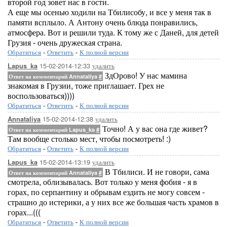
второй год зовет нас в гости.
А еще мы осенью ходили на Тбилисобу, и все у меня так в
памяти всплыло. А Антону очень блюда понравились,
атмосфера. Вот и решили туда. К тому же с Даней, для детей
Грузия - очень дружеская страна.
Обратиться
-
Ответить
-
К полной версии
15-02-2014-12:33
удалить
Lapus_ka
ЗдОрово! У нас мамина
Ответ на комментарий Annataliya
#
знакомая в Грузии, тоже приглашает. Грех не
воспользоваться))))
Обратиться
-
Ответить
-
К полной версии
15-02-2014-12:38
удалить
Annataliya
Точно! А у вас она где живет?
Ответ на комментарий Lapus_ka
#
Там вообще столько мест, чтобы посмотреть! :)
Обратиться
-
Ответить
-
К полной версии
15-02-2014-13:19
удалить
Lapus_ka
В Тбилиси. И не говори, сама
Ответ на комментарий Annataliya
#
смотрела, облизывалась. Вот только у меня фобия - я в
горах, по серпантину и обрывам ездить не могу совсем -
страшно до истерики, а у них все же большая часть храмов в
горах...(((
Обратиться
-
Ответить
-
К полной версии