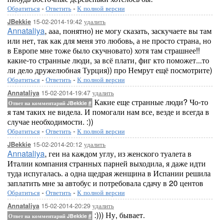
Обратиться
-
Ответить
-
К полной версии
15-02-2014-19:42
удалить
JBekkie
Annataliya
, ааа, понятно) не могу сказать, заскучаете вы там
или нет, так как для меня это любовь, а не просто страна, но
в Европе мне тоже было скучновато) хотя там страшнее!!
какие-то странные люди, за всё плати, фиг кто поможет...то
ли дело дружелюбная Турция)) про Немрут ещё посмотрите)
Обратиться
-
Ответить
-
К полной версии
15-02-2014-19:47
удалить
Annataliya
Какие еще странные люди? Чо-то
Ответ на комментарий JBekkie
#
я там таких не видела. И помогали нам все, везде и всегда в
случае необходимости. :))
Обратиться
-
Ответить
-
К полной версии
15-02-2014-20:12
удалить
JBekkie
Annataliya
, геи на каждом углу, из женского туалета в
Италии компания странных парней выходила, я даже идти
туда испугалась. а одна щедрая женщина в Испании решила
заплатить мне за автобус и потребовала сдачу в 20 центов
Обратиться
-
Ответить
-
К полной версии
15-02-2014-20:29
удалить
Annataliya
:))) Ну, бывает.
Ответ на комментарий JBekkie
#