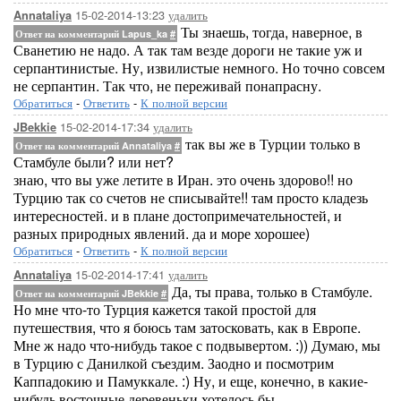
15-02-2014-13:23
удалить
Annataliya
Ты знаешь, тогда, наверное, в
Ответ на комментарий Lapus_ka
#
Сванетию не надо. А так там везде дороги не такие уж и
серпантинистые. Ну, извилистые немного. Но точно совсем
не серпантин. Так что, не переживай понапрасну.
Обратиться
-
Ответить
-
К полной версии
15-02-2014-17:34
удалить
JBekkie
так вы же в Турции только в
Ответ на комментарий Annataliya
#
Стамбуле были? или нет?
знаю, что вы уже летите в Иран. это очень здорово!! но
Турцию так со счетов не списывайте!! там просто кладезь
интересностей. и в плане достопримечательностей, и
разных природных явлений. да и море хорошее)
Обратиться
-
Ответить
-
К полной версии
15-02-2014-17:41
удалить
Annataliya
Да, ты права, только в Стамбуле.
Ответ на комментарий JBekkie
#
Но мне что-то Турция кажется такой простой для
путешествия, что я боюсь там затосковать, как в Европе.
Мне ж надо что-нибудь такое с подвывертом. :)) Думаю, мы
в Турцию с Данилкой съездим. Заодно и посмотрим
Каппадокию и Памуккале. :) Ну, и еще, конечно, в какие-
нибудь восточные деревеньки хотелось бы.