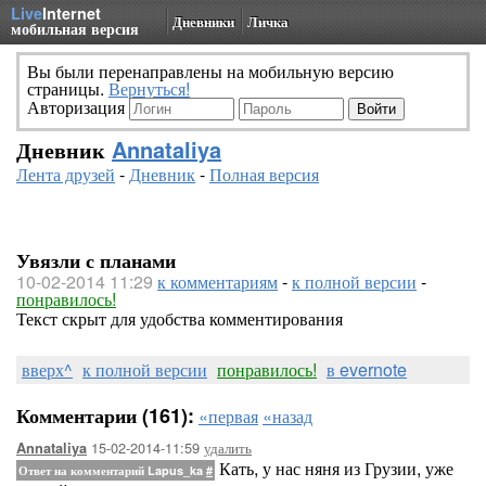
Live
Internet
Дневники
Личка
мобильная версия
Вы были перенаправлены на мобильную версию
страницы.
Вернуться!
Авторизация
Дневник
Annataliya
Лента друзей
-
Дневник
-
Полная версия
Увязли с планами
10-02-2014 11:29
к комментариям
-
к полной версии
-
понравилось!
Текст скрыт для удобства комментирования
вверх^
к полной версии
понравилось!
в evernote
Комментарии (161):
«первая
«назад
15-02-2014-11:59
удалить
Annataliya
Кать, у нас няня из Грузии, уже
Ответ на комментарий Lapus_ka
#