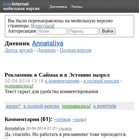
Live
Internet
Дневники
Личка
мобильная версия
Вы были перенаправлены на мобильную версию
страницы.
Вернуться!
Авторизация
Дневник
Annataliya
Лента друзей
-
Дневник
-
Полная версия
Рекламник в Саймаа и в Эстонию назрел
02-04-2014 12:18
к комментариям
-
к полной версии
-
понравилось!
Текст скрыт для удобства комментирования
вверх^
к полной версии
понравилось!
в evernote
Комментарии (61):
«первая
«назад
20-04-2014-21:21
удалить
Annataliya
Да, спасибо. Но работать в рекламнике тоже приходится.