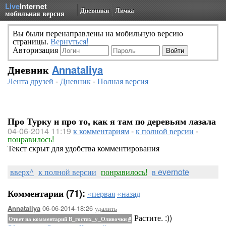
Live
Internet
Дневники
Личка
мобильная версия
Вы были перенаправлены на мобильную версию
страницы.
Вернуться!
Авторизация
Дневник
Annataliya
Лента друзей
-
Дневник
-
Полная версия
Про Турку и про то, как я там по деревьям лазала
04-06-2014 11:19
к комментариям
-
к полной версии
-
понравилось!
Текст скрыт для удобства комментирования
вверх^
к полной версии
понравилось!
в evernote
Комментарии (71):
«первая
«назад
06-06-2014-18:26
удалить
Annataliya
Растите. :))
Ответ на комментарий В_гостях_у_Оливочки
#