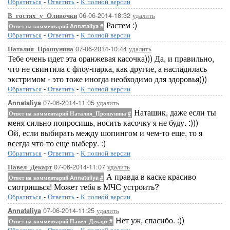
Обратиться
-
Ответить
-
К полной версии
06-06-2014-18:32
удалить
В_гостях_у_Оливочки
Растем :)
Ответ на комментарий Annataliya
#
Обратиться
-
Ответить
-
К полной версии
07-06-2014-10:44
удалить
Наталия_Прошунина
Тебе очень идет эта оранжевая касочка))) Да, и правильно,
что не свинтила с флоу-парка, как другие, а насладилась
экстримом - это тоже иногда необходимо для здоровья)))
Обратиться
-
Ответить
-
К полной версии
07-06-2014-11:05
удалить
Annataliya
Наташик, даже если ты
Ответ на комментарий Наталия_Прошунина
#
меня сильно попросишь, носить касочку я не буду. :)))
Ой, если выбирать между шопингом и чем-то еще, то я
всегда что-то еще выберу. :)
Обратиться
-
Ответить
-
К полной версии
07-06-2014-11:07
удалить
Павел_Декарт
А правда в каске красиво
Ответ на комментарий Annataliya
#
смотришься! Может тебя в МЧС устроить?
Обратиться
-
Ответить
-
К полной версии
07-06-2014-11:25
удалить
Annataliya
Нет уж, спасибо. :))
Ответ на комментарий Павел_Декарт
#
Обратиться
-
Ответить
-
К полной версии