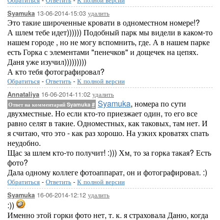
13-06-2014-15:03
удалить
Syamuka
Это такие широченные кровати в одноместном номере!?
А шлем тебе идет)))))) Подобный парк мы видели в каком-то
нашем городе , но не могу вспомнить, где. А в нашем парке
есть Горка с элементами "пенечков" и дощечек на цепях.
Даня уже изучил)))))))))
А кто тебя фотографировал?
Обратиться
-
Ответить
-
К полной версии
16-06-2014-11:02
удалить
Annataliya
Syamuka
, номера по сути
Ответ на комментарий Syamuka
#
двухместные. Но если кто-то приезжает один, то его все
равно селят в такие. Одноместных, как таковых, там нет. И
я считаю, что это - как раз хорошо. На узких кроватях спать
неудобно.
Щас за шлем кто-то получит! :))) Хм, то за горка такая? Есть
фото?
Дала одному коллеге фотоаппарат, он и фотографировал. :)
Обратиться
-
Ответить
-
К полной версии
16-06-2014-12:12
удалить
Syamuka
:))
Именно этой горки фото нет, т. к. я страховала Даню, когда