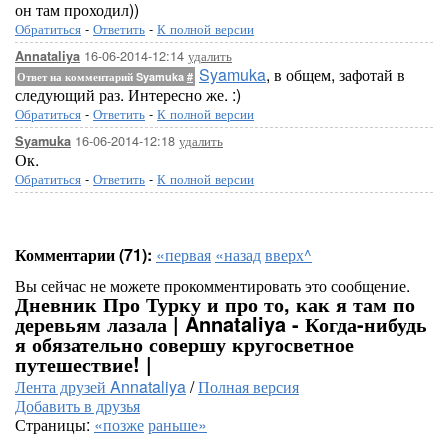
он там проходил))
Обратиться
-
Ответить
-
К полной версии
16-06-2014-12:14
удалить
Annataliya
Syamuka
, в общем, зафотай в
Ответ на комментарий Syamuka
#
следующий раз. Интересно же. :)
Обратиться
-
Ответить
-
К полной версии
16-06-2014-12:18
удалить
Syamuka
Ок.
Обратиться
-
Ответить
-
К полной версии
Комментарии (71):
«первая
«назад
вверх^
Вы сейчас не можете прокомментировать это сообщение.
Дневник Про Турку и про то, как я там по
деревьям лазала | Annataliya - Когда-нибудь
я обязательно совершу кругосветное
путешествие! |
Лента друзей Annataliya
/
Полная версия
Добавить в друзья
Страницы:
«позже
раньше»