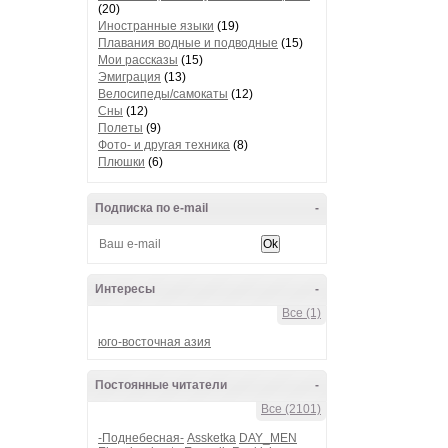
(20)
Иностранные языки
(19)
Плавания водные и подводные
(15)
Мои рассказы
(15)
Эмиграция
(13)
Велосипеды/самокаты
(12)
Сны
(12)
Полеты
(9)
Фото- и другая техника
(8)
Плюшки
(6)
Подписка по e-mail
-
Интересы
-
Все (1)
юго-восточная азия
Постоянные читатели
-
Все (2101)
-Поднебесная-
Assketka
DAY_MEN