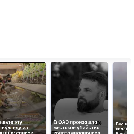
ешьте эту
В ОАЭ произошло
Все нов
овую еду из
жестокое убийство
падению
азина: список
криптомиллионера
Кавказе: