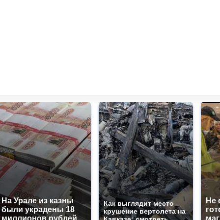
На Урале из казны
Не 
Как выглядит место
были украдены 18
гот
крушение вертолета на
миллионов рублей
маг
Кавказе: смотреть