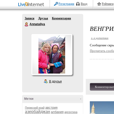
Регистрация
Вход
Рейтинги
Записи
Друзья
Комментарии
Annataliya
ВЕНГРИ
+ в цитатник
Cообщение скры
Прочитать сооб
В друзья
Комментироват
Метки
-
австрия
Пермский край
азербайджан
албания
аргентина