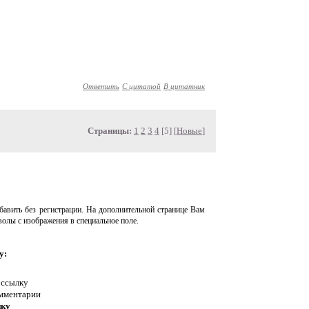
Ответить
С цитатой
В цитатник
Страницы:
1
2
3
4
[5] [
Новые
]
авить без регистрации. На дополнительной странице Вам
волы с изображения в специальное поле.
у:
 ссылку
омментарии
нку