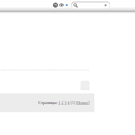
Страницы:
1
2
3
4
[5] [
Новые
]