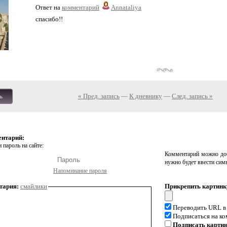
Ответ на
комментарий
Annataliya
спасибо!!
« Пред. запись
—
К дневнику
—
След. запись »
ь
ентарий:
 пароль на сайте:
Комментарий можно доб
нужно будет ввести сим
Напоминание пароля
тария:
смайлики
Прикрепить картинк
Переводить URL в
Подписаться на к
Подписать карти