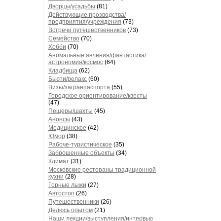
Дворцы/усадьбы
(81)
Действующие прозводства/
предприятия/учреждения
(73)
Встречи путешественников
(73)
Семейство
(70)
Хобби
(70)
Аномальные явления/фантастика/
астрономия/космос
(64)
Кладбища
(62)
Бьюти/релакс
(60)
Визы/загранпаспорта
(55)
Городское ориентирование/квесты
(47)
Пещеры/шахты
(45)
Анонсы
(43)
Медицинское
(42)
Юмор
(38)
Рабоче-туристическое
(35)
Заброшенные объекты
(34)
Климат
(31)
Московские рестораны традиционной
кухни
(28)
Горные лыжи
(27)
Автостоп
(26)
Путешественники
(26)
Делюсь опытом
(21)
Наши лекции/выступления/интервью