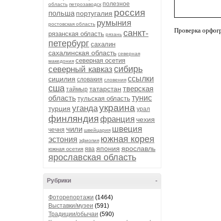
полезное
область
петрозаводск
россия
польша
португалия
румыния
ростовская область
Проверка орфог
санкт-
рязанская область
рязань
петербург
сахалин
сахалинская область
северная
северная осетия
македония
сибирь
северный кавказ
ссылки
сицилия
словакия
словения
сша
тверская
татарстан
таймыр
область
тунис
тульская область
украина
уганда
турция
урал
финляндия
франция
чехия
швеция
чили
чечня
швейцария
южная корея
эстония
эфиопия
япония
ярославль
ява
южная осетия
ярославская область
Рубрики
-
Фоторепортажи
(1464)
Выставки/музеи
(591)
Традиции/обычаи
(590)