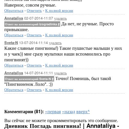
Наверное, совсем ручные.
Обратиться
-
Ответить
-
К полной версии
02-07-2014-11:07
удалить
Annataliya
Да нет, не ручные. Просто
Ответ на комментарий izogradinka
#
привыкшие.
Обратиться
-
Ответить
-
К полной версии
13-07-2014-11:14
удалить
Sveta-N
Какие славные пингвины!) Такие пушистые малыши у них
и у чаек)) мне сразу мультики наши вспомнились про
пингвинят))
Обратиться
-
Ответить
-
К полной версии
14-07-2014-11:11
удалить
Annataliya
Точно! Помнишь, был такой
Ответ на комментарий Sveta-N
#
"Пингвиненок Лоло". :))
Обратиться
-
Ответить
-
К полной версии
Комментарии (81):
«первая
«назад
вверх^
Вы сейчас не можете прокомментировать это сообщение.
Дневник Погладь пингвина! | Annataliya -