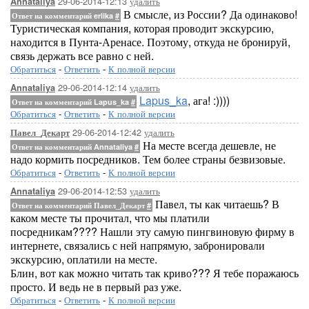
29-06-2014-12:13
удалить
Annataliya
В смысле, из России? Да одинаково!
Ответ на комментарий erlika
#
Туристическая компания, которая проводит экскурсию,
находится в Пунта-Аренасе. Поэтому, откуда не бронируй,
связь держать все равно с ней.
Обратиться
-
Ответить
-
К полной версии
29-06-2014-12:14
удалить
Annataliya
Lapus_ka
, ага! :))))
Ответ на комментарий Lapus_ka
#
Обратиться
-
Ответить
-
К полной версии
29-06-2014-12:42
удалить
Павел_Декарт
На месте всегда дешевле, не
Ответ на комментарий Annataliya
#
надо кормить посредников. Тем более страны безвизовые.
Обратиться
-
Ответить
-
К полной версии
29-06-2014-12:53
удалить
Annataliya
Павел, ты как читаешь? В
Ответ на комментарий Павел_Декарт
#
каком месте ты прочитал, что мы платили
посредникам???? Нашли эту самую пингвиновую фирму в
интернете, связались с ней напрямую, забронировали
экскурсию, оплатили на месте.
Блин, вот как можно читать так криво??? Я тебе поражаюсь
просто. И ведь не в первый раз уже.
Обратиться
-
Ответить
-
К полной версии