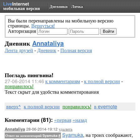
Live
Internet
Дневники
Личка
мобильная версия
Вы были перенаправлены на мобильную версию
страницы.
Вернуться!
Авторизация
Дневник
Annataliya
Лента друзей
-
Дневник
-
Полная версия
Погладь пингвина!
27-06-2014 11:46
к комментариям
-
к полной версии
-
понравилось!
Текст скрыт для удобства комментирования
вверх^
к полной версии
понравилось!
в evernote
Комментарии (81):
«первая
«назад
28-06-2014-19:12
удалить
Annataliya
Syamuka
, на троих соображают,
Ответ на комментарий Syamuka
#