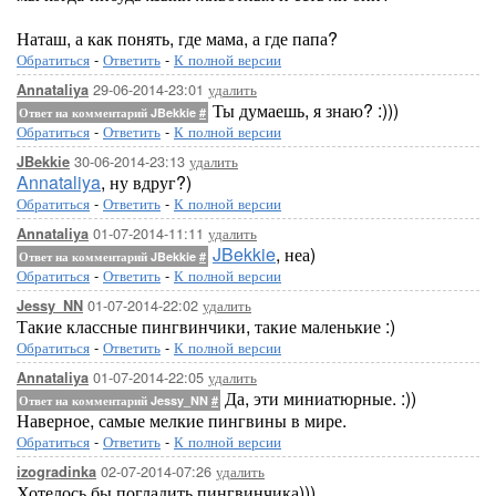
Наташ, а как понять, где мама, а где папа?
Обратиться
-
Ответить
-
К полной версии
29-06-2014-23:01
удалить
Annataliya
Ты думаешь, я знаю? :)))
Ответ на комментарий JBekkie
#
Обратиться
-
Ответить
-
К полной версии
30-06-2014-23:13
удалить
JBekkie
Annataliya
, ну вдруг?)
Обратиться
-
Ответить
-
К полной версии
01-07-2014-11:11
удалить
Annataliya
JBekkie
, неа)
Ответ на комментарий JBekkie
#
Обратиться
-
Ответить
-
К полной версии
01-07-2014-22:02
удалить
Jessy_NN
Такие классные пингвинчики, такие маленькие :)
Обратиться
-
Ответить
-
К полной версии
01-07-2014-22:05
удалить
Annataliya
Да, эти миниатюрные. :))
Ответ на комментарий Jessy_NN
#
Наверное, самые мелкие пингвины в мире.
Обратиться
-
Ответить
-
К полной версии
02-07-2014-07:26
удалить
izogradinka
Хотелось бы погладить пингвинчика)))