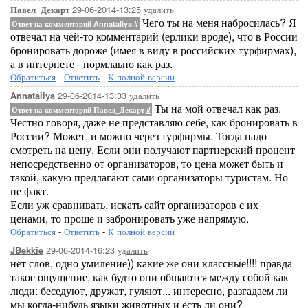
29-06-2014-13:25
удалить
Павел_Декарт
Чего ты на меня набросилась? Я
Ответ на комментарий Annataliya
#
отвечал на чей-то комментарий (ерлики вроде), что в России
бронировать дороже (имея в виду в российских турфирмах),
а в интернете - нормлаьно как раз.
Обратиться
-
Ответить
-
К полной версии
29-06-2014-13:33
удалить
Annataliya
Ты на мой отвечал как раз.
Ответ на комментарий Павел_Декарт
#
Честно говоря, даже не представляю себе, как бронировать в
России? Может, и можно через турфирмы. Тогда надо
смотреть на цену. Если они получают партнерский процент
непосредственно от организаторов, то цена может быть и
такой, какую предлагают сами организаторы туристам. Но
не факт.
Если уж сравнивать, искать сайт организаторов с их
ценами, то проще и забронировать уже напрямую.
Обратиться
-
Ответить
-
К полной версии
29-06-2014-16:23
удалить
JBekkie
нет слов, одно умиление)) какие же они классные!!!! правда
такое ощущение, как будто они общаются между собой как
люди: беседуют, дружат, гуляют... интересно, разгадаем ли
мы когда-нибудь языки животных и есть ли они?