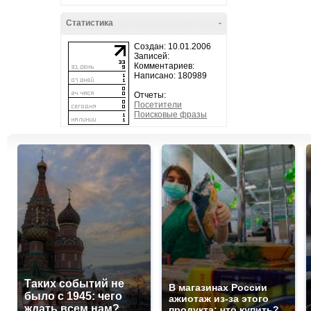
Статистика
-
Создан: 10.01.2006
Записей:
Комментариев:
Написано: 180989
Отчеты:
Посетители
Поисковые фразы
Таких событий не
В магазинах России
было с 1945: чего
ажиотаж из-за этого
ждать всем нам?
продукта: что купить?