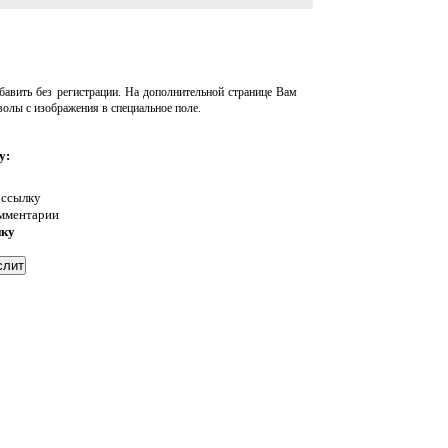
авить без регистрации. На дополнительной странице Вам
волы с изображения в специальное поле.
у:
 ссылку
омментарии
нку