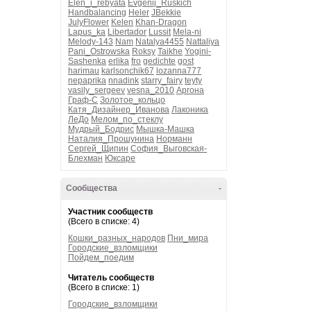
Elen_i_rebyata
Evgenij_Ruskich
Handbalancing
Heler
JBekkie
JulyFlower
Kelen
Khan-Dragon
Lapus_ka
Libertador
Lussit
Mela-ni
Melody-143
Nam
Natalya4455
Nattaliya
Pani_Ostrowska
Roksy
Taikhe
Yogini-
Sashenka
erlika
fro
gedichte
gost
harimau
karlsonchik67
lozanna777
nepaprika
nnadink
starry_fairy
teyty
vasily_sergeev
vesna_2010
Аргона
Граф-С
Золотое_кольцо
Катя_Дизайнер_Иванова
Лаконика
ЛеДо
Мелом_по_стеклу
Мудрый_Бодрис
Мышка-Машка
Наталия_Прошунина
Норманн
Сергей_Щипин
София_Выговская-
Блехман
Юксаре
Сообщества
-
Участник сообществ
(Всего в списке: 4)
Кошки_разных_народов
Пни_мира
Городские_взломщики
Пойдем_поедим
Читатель сообществ
(Всего в списке: 1)
Городские_взломщики