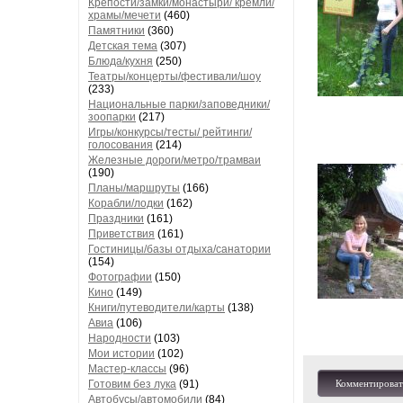
Крепости/замки/монастыри/ кремли/
храмы/мечети
(460)
Памятники
(360)
Детская тема
(307)
Блюда/кухня
(250)
Театры/концерты/фестивали/шоу
(233)
Национальные парки/заповедники/
зоопарки
(217)
Игры/конкурсы/тесты/ рейтинги/
голосования
(214)
Железные дороги/метро/трамваи
(190)
Планы/маршруты
(166)
Корабли/лодки
(162)
Праздники
(161)
Приветствия
(161)
Гостиницы/базы отдыха/санатории
(154)
Фотографии
(150)
Кино
(149)
Книги/путеводители/карты
(138)
Авиа
(106)
Народности
(103)
Мои истории
(102)
Мастер-классы
(96)
Готовим без лука
(91)
Комментироват
Автобусы/автомобили
(84)