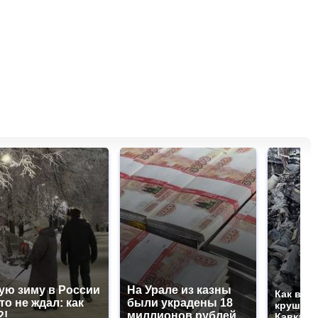
ую зиму в России
На Урале из казны
Как выг
то не ждал: как
были украдены 18
крушени
?!
миллионов рублей
Кавказе