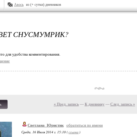
Авось
из (+ сутки) дневников
ВЕТ СНУСМУМРИК?
то для удобства комментирования.
щение
« Пред. запись
—
К дневнику
—
След. запись »
ь
Светлана_Юристик
обратиться по имени
Среда, 16 Июля 2014 г. 15:10 (
ссылка
)