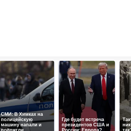
СМИ: В Химках на
полицейскую
Где будет встреча
Так
машину напали и
президентов США и
ник
подожгли.
России: Европа?
так