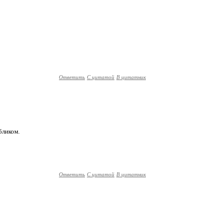
Ответить
С цитатой
В цитатник
бликом.
Ответить
С цитатой
В цитатник