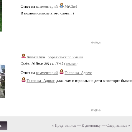
Ответ на
комментарий
MrChef
В полном смысле этого слова. :)
Annataliya
обратиться по имени
Среда, 16 Июля 2014 г. 18:32 (
ссылка
)
Ответ на
комментарий
Госпожа_Адомс
Госпожа_Адомс
, дааа, там и взрослые и дети в восторге бывают
« Пред. запись
—
К дневнику
—
След. запись »
ь