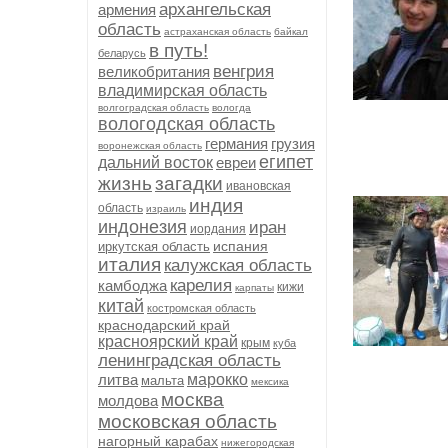
архангельская
армения
область
астраханская область
байкал
в путь!
беларусь
венгрия
великобритания
владимирская область
волгоградская область
вологда
вологодская область
германия
грузия
воронежская область
египет
дальний восток
евреи
жизнь
загадки
ивановская
индия
область
израиль
индонезия
иран
иордания
испания
иркутская область
италия
калужская область
карелия
камбоджа
кижи
карпаты
китай
костромская область
краснодарский край
красноярский край
крым
куба
ленинградская область
литва
марокко
мальта
мексика
москва
молдова
московская область
нагорный карабах
нижегородская