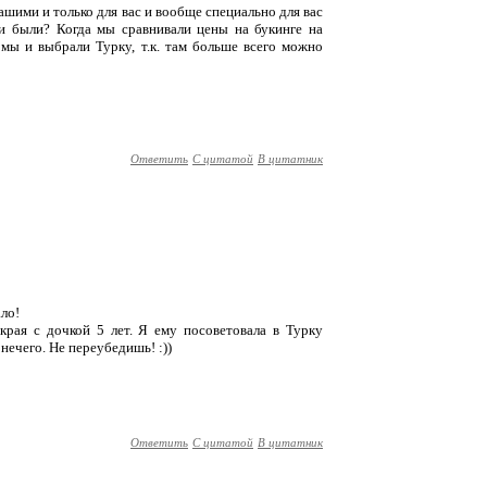
шими и только для вас и вообще специально для вас
ни были? Когда мы сравнивали цены на букинге на
мы и выбрали Турку, т.к. там больше всего можно
Ответить
С цитатой
В цитатник
ало!
 края с дочкой 5 лет. Я ему посоветовала в Турку
 нечего. Не переубедишь! :))
Ответить
С цитатой
В цитатник