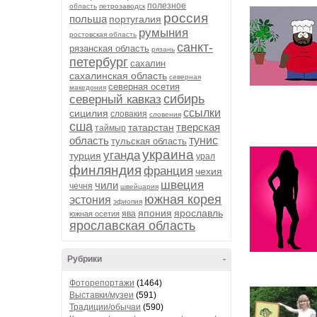
полезное
область
петрозаводск
россия
польша
португалия
румыния
ростовская область
санкт-
рязанская область
рязань
петербург
сахалин
сахалинская область
северная
северная осетия
македония
сибирь
северный кавказ
ссылки
сицилия
словакия
словения
сша
тверская
татарстан
таймыр
область
тунис
тульская область
украина
уганда
турция
урал
финляндия
франция
чехия
швеция
чили
чечня
швейцария
южная корея
эстония
эфиопия
япония
ярославль
ява
южная осетия
ярославская область
Рубрики
-
Фоторепортажи
(1464)
Выставки/музеи
(591)
Традиции/обычаи
(590)