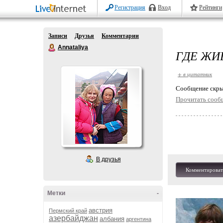
Регистрация
Вход
Рейтинги
Записи
Друзья
Комментарии
Annataliya
ГДЕ ЖИ
+ в цитатник
Cообщение скры
Прочитать сооб
В друзья
Комментироват
Метки
-
австрия
Пермский край
азербайджан
албания
аргентина