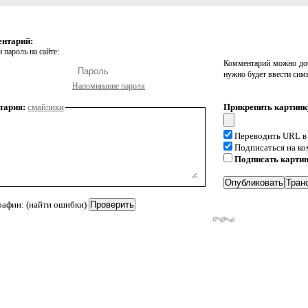
ентарий:
 пароль на сайте:
Комментарий можно доб
нужно будет ввести сим
Напоминание пароля
тария:
смайлики
Прикрепить картинк
Переводить URL в
Подписаться на к
Подписать карти
рафии: (найти ошибки)