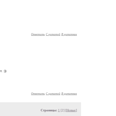
Ответить
С цитатой
В цитатник
. :))
Ответить
С цитатой
В цитатник
Страницы:
1
[2] [
Новые
]