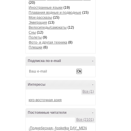
(20)
Иностранные языки
(19)
Плавания водные и подводные
(15)
Мои рассказы
(15)
Эмиграция
(13)
Велосипеды/самокаты
(12)
Сны
(12)
Полеты
(9)
Фото- и другая техника
(8)
Плюшки
(6)
Подписка по e-mail
-
Интересы
-
Все (1)
юго-восточная азия
Постоянные читатели
-
Все (2101)
-Поднебесная-
Assketka
DAY_MEN