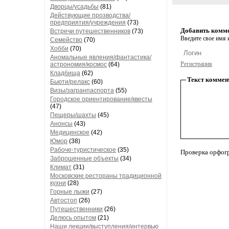
Дворцы/усадьбы
(81)
Действующие прозводства/
предприятия/учреждения
(73)
Добавить комм
Встречи путешественников
(73)
Введите свое имя и
Семейство
(70)
Хобби
(70)
Аномальные явления/фантастика/
Регистрация
астрономия/космос
(64)
Кладбища
(62)
Текст коммен
Бьюти/релакс
(60)
Визы/загранпаспорта
(55)
Городское ориентирование/квесты
(47)
Пещеры/шахты
(45)
Анонсы
(43)
Медицинское
(42)
Юмор
(38)
Рабоче-туристическое
(35)
Проверка орфог
Заброшенные объекты
(34)
Климат
(31)
Московские рестораны традиционной
кухни
(28)
Горные лыжи
(27)
Автостоп
(26)
Путешественники
(26)
Делюсь опытом
(21)
Наши лекции/выступления/интервью