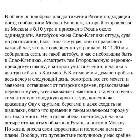
В общем, я подобрала для достижения Рязани подходящий
поезд сообщением Москва-Воронеж, который отправлялся
из Москвы в 8.10 утра и приезжал в Рязань около
одиннадцати. Автобусов же на Спас-Клепики оттуда, судя
по расписанию, была тьма-тьмущая, они отправлялись
каждый час, что нас совершенно устраивало. В 11.30 мы
собирались сесть на такой автобус, в час с небольшим быть
в Спас-Клепиках, осмотреть там Второклассную церковно-
приходскую школу, в которой учился Есенин, и часика в
два-три отбыть в Касимов. В Касимове мы думали пробыть
весь вечер и следующий день, осмотреть все его мечети и
мавзолеи, оставшиеся от татарских времен, православные
церкви и музеи, всевозможные памятники, старую и очень
симпатичную городскую архитектуру, конечно же,
красавицу Оку с крутыми берегами и даже сходить на
шашлыки, благо что времени в таком маленьком городе у
нас было много. Ну, а после обеда, где-нибудь в часика
четыре отправиться обратно в Рязань, а потом в Москву.
Но жизнь внесла свои коррективы и поломала нам все
планы. Вообще, это путешествие получилось у нас крайне