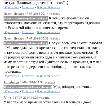
же туда Надиных родителей занесло? :(
Обратиться
-
Ответить
-
К полной версии
17-07-2014-00:14
удалить
Павел_Декарт
К тому же формально он
Ответ на комментарий Annataliya
#
относится к московской области, эту территорию отделили
от Рязанской области в советское время
Обратиться
-
Ответить
-
К полной версии
17-07-2014-00:33
удалить
Павел_Декарт
Получилось, что её отец работал
Ответ на комментарий Annataliya
#
в Москве даже, мог закрепиться, но его отец стал его звать,
и там построил дом с ним, в этом посёлке (километров 10
от родной деревни этого деда в клепиковском районе), и
маму перетащил туда (ей Дмитров больше нравился, и у неё
интересы-то не деревенские вообще...), но вот так там и
прожили...
Обратиться
-
Ответить
-
К полной версии
17-07-2014-11:37
удалить
Annataliya
Мда, обидно, конечно...
Ответ на комментарий Павел_Декарт
#
Обратиться
-
Ответить
-
К полной версии
17-07-2014-15:27
удалить
Alina_i
У вас так мало времени оставалось на Касимов - даже