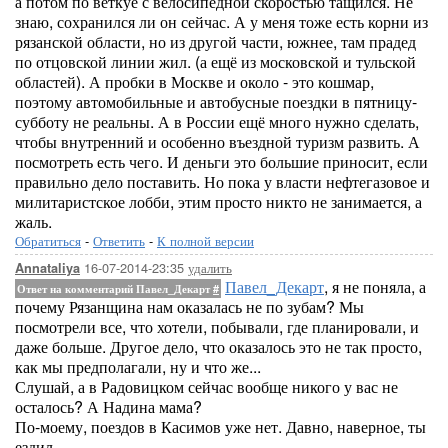
а потом по веткуе с велосипедной скоростью тащился. Не
знаю, сохранился ли он сейчас. А у меня тоже есть корни из
рязанской области, но из другой части, южнее, там прадед
по отцовской линии жил. (а ещё из московской и тульской
областей). А пробки в Москве и около - это кошмар,
поэтому автомобильные и автобусные поездки в пятницу-
субботу не реальны. А в России ещё много нужно сделать,
чтобы внутренний и особенно въездной туризм развить. А
посмотреть есть чего. И деньги это большие приносит, если
правильно дело поставить. Но пока у власти нефтегазовое и
милитаристское лобби, этим просто никто не занимается, а
жаль.
Обратиться
-
Ответить
-
К полной версии
16-07-2014-23:35
удалить
Annataliya
Павел_Декарт
, я не поняла, а
Ответ на комментарий Павел_Декарт
#
почему Рязанщина нам оказалась не по зубам? Мы
посмотрели все, что хотели, побывали, где планировали, и
даже больше. Другое дело, что оказалось это не так просто,
как мы предполагали, ну и что же...
Слушай, а в Радовицком сейчас вообще никого у вас не
осталось? А Надина мама?
По-моему, поездов в Касимов уже нет. Давно, наверное, ты
ездил...