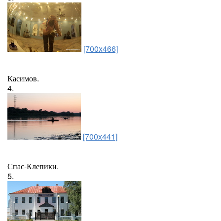
[700x466]
Касимов.
4.
[700x441]
Спас-Клепики.
5.