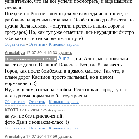
удивительно, что вы все успели посмотреть) и еще шашлык
сделали.
Поездки по России - лично для меня всегда испытание, тк
разбалована другими странами. Особенно когда обязательно
нужна была коляска, - ощутили прелесть наших дорог и
тротуаров) Но, как тут уже отметили, все неурядицы быстро
забываются, и снова рвешься в путь)
Обратиться
-
Ответить
-
К полной версии
17-07-2014-15:33
удалить
Annataliya
Alina_i
, ой, Алин, мы с коляской
Ответ на комментарий Alina_i
#
как-то ездили в Вышний Волочек. Вот, где была жесть.
Город, как после бомбежки в прямом смысле. Так что, в
плане дорог Касимов просто пыльный, но в целом
нормальный. :)
Ну, а в целом, согласна с тобой. Редко какие города у нас
для туризма нормально благоустроены.
Обратиться
-
Ответить
-
К полной версии
17-07-2014-17:54
удалить
KZOTR
да уж, не без приключений.
фото Дани с кошаком-класс!!))
Обратиться
-
Ответить
-
К полной версии
17-07-2014-17:56
удалить
Annataliya