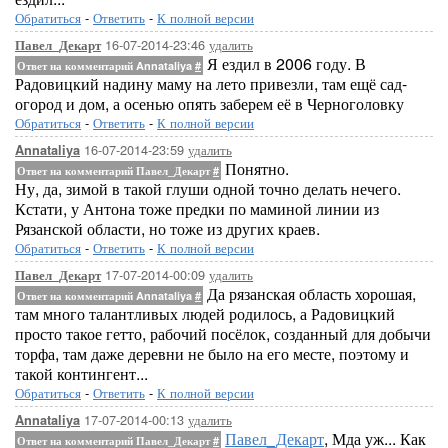
Обратиться
-
Ответить
-
К полной версии
16-07-2014-23:46
удалить
Павел_Декарт
Я ездил в 2006 году. В
Ответ на комментарий Annataliya
#
Радовицкий надину маму на лето привезли, там ещё сад-
огород и дом, а осенью опять заберем её в Черноголовку
Обратиться
-
Ответить
-
К полной версии
16-07-2014-23:59
удалить
Annataliya
Понятно.
Ответ на комментарий Павел_Декарт
#
Ну, да, зимой в такой глуши одной точно делать нечего.
Кстати, у Антона тоже предки по маминой линии из
Рязанской области, но тоже из других краев.
Обратиться
-
Ответить
-
К полной версии
17-07-2014-00:09
удалить
Павел_Декарт
Да рязанская область хорошая,
Ответ на комментарий Annataliya
#
там много талантливых людей родилось, а Радовицкий
просто такое гетто, рабочий посёлок, созданный для добычи
торфа, там даже деревни не было на его месте, поэтому и
такой контингент...
Обратиться
-
Ответить
-
К полной версии
17-07-2014-00:13
удалить
Annataliya
Павел_Декарт
, Мда уж... Как
Ответ на комментарий Павел_Декарт
#