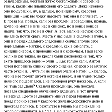
безалаберным, местами жутко бестолковым и совсем не
таким, каким мы планировали его сделать. Даже началось
оно по-дурацки, ну, а дальше, по-видимому, сработал
принцип «Как вы лодку назовете, так она и поплывет…»
В поезд мы, правда, сели без проблем. Проводница, правда,
долго не могла найти нас в списках, но в конце концов,
нашла, так что, это не в счет. А, вот, мелкие несуразности
начались почти сразу. Места у нас были в сидячем вагоне, а
они в поездах дальнего следования сейчас вполне себе
нормальные – мягкие, с креслами, как в самолете, с
кондиционером, с проводником и с кофе-чаем. Наш вагон
был как раз таким, но кресла были расположены так, что
ехать пришлось задом – блин… Как только сели, Антон
хотел поправить спинку своего сиденья, оперся о ее мягкую
часть рукой и… чуть ли не заорал благим матом. Оказалось,
что из нее торчит шуруп острием вверх, и он чудом только
немного поцарапался, а не пропорол руку насквозь. А если
бы туда сел Даня? Сказали проводнице, она поохала,
позвала специально обученного дяденьку, и тот шуруп
вывернул. Где-то за двадцать минут перед Рязанью наш
поезд прочно встал у какого-то железнодорожного депо и
простоял полчаса. В результате в Рязань мы приехали не
около одиннадцати, а в 11.30. До Приокского автовокзала