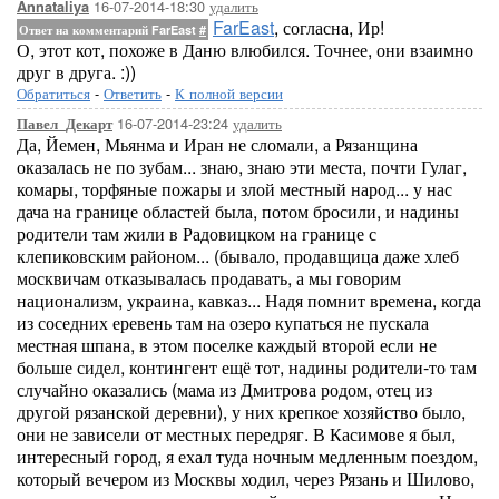
16-07-2014-18:30
удалить
Annataliya
FarEast
, согласна, Ир!
Ответ на комментарий FarEast
#
О, этот кот, похоже в Даню влюбился. Точнее, они взаимно
друг в друга. :))
Обратиться
-
Ответить
-
К полной версии
16-07-2014-23:24
удалить
Павел_Декарт
Да, Йемен, Мьянма и Иран не сломали, а Рязанщина
оказалась не по зубам... знаю, знаю эти места, почти Гулаг,
комары, торфяные пожары и злой местный народ... у нас
дача на границе областей была, потом бросили, и надины
родители там жили в Радовицком на границе с
клепиковским районом... (бывало, продавщица даже хлеб
москвичам отказывалась продавать, а мы говорим
национализм, украина, кавказ... Надя помнит времена, когда
из соседних еревень там на озеро купаться не пускала
местная шпана, в этом поселке каждый второй если не
больше сидел, контингент ещё тот, надины родители-то там
случайно оказались (мама из Дмитрова родом, отец из
другой рязанской деревни), у них крепкое хозяйство было,
они не зависели от местных передряг. В Касимове я был,
интересный город, я ехал туда ночным медленным поездом,
который вечером из Москвы ходил, через Рязань и Шилово,