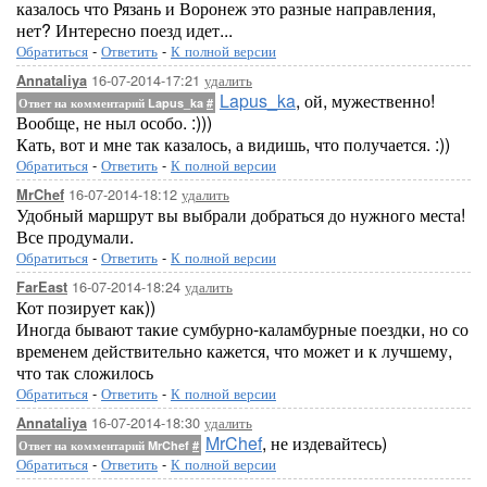
казалось что Рязань и Воронеж это разные направления,
нет? Интересно поезд идет...
Обратиться
-
Ответить
-
К полной версии
16-07-2014-17:21
удалить
Annataliya
Lapus_ka
, ой, мужественно!
Ответ на комментарий Lapus_ka
#
Вообще, не ныл особо. :)))
Кать, вот и мне так казалось, а видишь, что получается. :))
Обратиться
-
Ответить
-
К полной версии
16-07-2014-18:12
удалить
MrChef
Удобный маршрут вы выбрали добраться до нужного места!
Все продумали.
Обратиться
-
Ответить
-
К полной версии
16-07-2014-18:24
удалить
FarEast
Кот позирует как))
Иногда бывают такие сумбурно-каламбурные поездки, но со
временем действительно кажется, что может и к лучшему,
что так сложилось
Обратиться
-
Ответить
-
К полной версии
16-07-2014-18:30
удалить
Annataliya
MrChef
, не издевайтесь)
Ответ на комментарий MrChef
#
Обратиться
-
Ответить
-
К полной версии