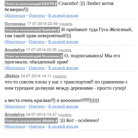
Спасибо! :))) Любит котов
Ответ на комментарий KZOTR
#
безмерно!))
Обратиться
-
Ответить
-
К полной версии
17-07-2014-22:49
удалить
Потопешка
И прибавьте туда Гусь-Железный,
Ответ на комментарий Syamuka
#
там такой храм невероятный!)))
Обратиться
-
Ответить
-
К полной версии
17-07-2014-22:55
удалить
Annataliya
О, подписываюсь! Мы его
Ответ на комментарий Потопешка
#
проезжали, обалденный храм!
Обратиться
-
Ответить
-
К полной версии
24-07-2014-14:11
удалить
JBekkie
что-то совсем плохо у нас с транспортом!! по сравнению с
ним турецкие долмуши между деревнями - просто супер!
а места очень красвые!!) и кооооооот!!!!!!))))))
Обратиться
-
Ответить
-
К полной версии
24-07-2014-14:27
удалить
Annataliya
:))) Кот - особенно!
Ответ на комментарий JBekkie
#
Обратиться
-
Ответить
-
К полной версии