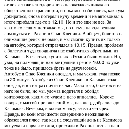
от вокзала железнодорожного не оказалось никакого
общественного транспорта, и пока мы разбирались, как туда
добираться, снова потеряли кучу времени и на автовокзал в
итоге прибыли где-то в 12.10. Но и это еще не все. За
каким-то лешим не только мы, но и тьма народа решила
ломануться из Рязани в Спас-Клепики. В общем, билетов на
ближайшие рейсы не было, и мы смогли купить их только
на автобус, который отправлялся в 13.15. Правда, проблема
с билетами туда сподвигла нас озаботиться обратными из
Касимова. К счастью, купить их в Рязани было можно. Но,
увы, на подходящий нам завтрашний рейс в 16.00 их уже
тоже не было, пришлось брать на двухчасовой.
Автобус в Спас-Клепики опоздал, и мы уехали туда позже
на 20 минут. Автобус из Спас-Клепиков в Касимов тоже
опоздал, и в этот раз почти на час. Мало того, билетов и на
него не было, но мы, уломав водителя и обойдя
контролеров, каким-то чудом в него вписались. Короче
говоря, с массой приключений мы, наконец, добрались до
Касимова. Вечером, в восьмом часу, вместо четырех.
Правда, во всей этой жести совершенно неожиданно
образовался плюс: так как на следующий день из Касимова
мы уехали в два часа дня, приехали в Рязань в пять, а наш