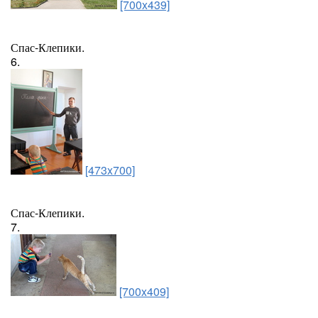
[700x439]
Спас-Клепики.
6.
[473x700]
Спас-Клепики.
7.
[700x409]