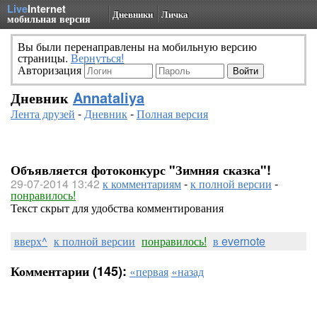
Live
Internet
Дневники
Личка
мобильная версия
Вы были перенаправлены на мобильную версию
страницы.
Вернуться!
Авторизация
Дневник
Annataliya
Лента друзей
-
Дневник
-
Полная версия
Объявляется фотоконкурс "Зимняя сказка"!
29-07-2014 13:42
к комментариям
-
к полной версии
-
понравилось!
Текст скрыт для удобства комментирования
вверх^
к полной версии
понравилось!
в evernote
Комментарии (145):
«первая
«назад