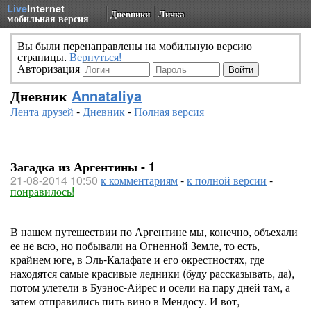
Live
Internet
Дневники
Личка
мобильная версия
Вы были перенаправлены на мобильную версию
страницы.
Вернуться!
Авторизация
Дневник
Annataliya
Лента друзей
-
Дневник
-
Полная версия
Загадка из Аргентины - 1
21-08-2014 10:50
к комментариям
-
к полной версии
-
понравилось!
В нашем путешествии по Аргентине мы, конечно, объехали
ее не всю, но побывали на Огненной Земле, то есть,
крайнем юге, в Эль-Калафате и его окрестностях, где
находятся самые красивые ледники (буду рассказывать, да),
потом улетели в Буэнос-Айрес и осели на пару дней там, а
затем отправились пить вино в Мендосу. И вот,