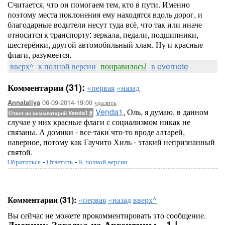
Считается, что он помогаем тем, кто в пути. Именно
поэтому места поклонения ему находятся вдоль дорог, и
благодарные водители несут туда всё, что так или иначе
относится к транспорту: зеркала, педали, подшипники,
шестерёнки, другой автомобильный хлам. Ну и красные
флаги, разумеется.
вверх^
к полной версии
понравилось!
в evernote
Комментарии (31):
«первая
«назад
06-09-2014-19:00
удалить
Annataliya
Venda1
, Оль, я думаю, в данном
Ответ на комментарий Venda1
#
случае у них красные флаги с социализмом никак не
связаны. А домики - все-таки что-то вроде алтарей,
наверное, потому как Гаучито Хиль - этакий непризнанный
святой.
Обратиться
-
Ответить
-
К полной версии
Комментарии (31):
«первая
«назад
вверх^
Вы сейчас не можете прокомментировать это сообщение.
Дневник Загадка из Аргентины - 1 |