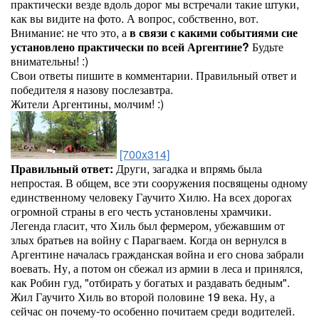
практически везде вдоль дорог мы встречали такие штуки,
как вы видите на фото. А вопрос, собственно, вот.
Внимание: не что это, а
в связи с какими событиями сие
установлено практически по всей Аргентине?
Будьте
внимательны! :)
Свои ответы пишите в комментарии. Правильный ответ и
победителя я назову послезавтра.
Жители Аргентины, молчим! :)
[700x314]
Правильный ответ:
Други, загадка и впрямь была
непростая. В общем, все эти сооружения посвящены одному
единственному человеку Гаучито Хилю. На всех дорогах
огромной страны в его честь установлены храмчики.
Легенда гласит, что Хиль был фермером, убежавшим от
злых братьев на войну с Парагваем. Когда он вернулся в
Аргентине началась гражданская война и его снова забрали
воевать. Ну, а потом он сбежал из армии в леса и принялся,
как Робин гуд, "отбирать у богатых и раздавать бедным".
Жил Гаучито Хиль во второй половине 19 века. Ну, а
сейчас он почему-то особенно почитаем среди водителей.