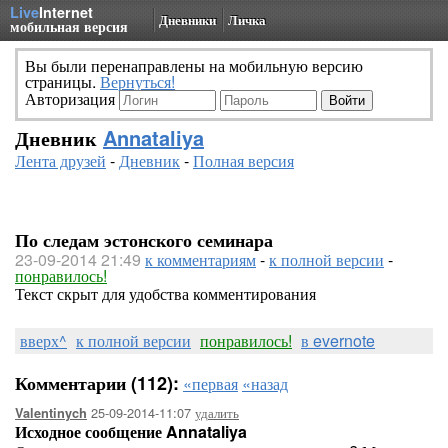
Live
Internet
Дневники
Личка
мобильная версия
Вы были перенаправлены на мобильную версию
страницы.
Вернуться!
Авторизация
Дневник
Annataliya
Лента друзей
-
Дневник
-
Полная версия
По следам эстонского семинара
23-09-2014 21:49
к комментариям
-
к полной версии
-
понравилось!
Текст скрыт для удобства комментирования
вверх^
к полной версии
понравилось!
в evernote
Комментарии (112):
«первая
«назад
25-09-2014-11:07
удалить
Valentinych
Исходное сообщение Annataliya