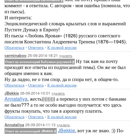
коммент - я ответила. С автором - моя ошибка (помнила, что
из пьесы).
И интернета:
Энциклопедический словарь крылатых слов и выражений
Пустите Дуньку в Европу!
Из пьесы «Любовь Яровая» (1926) русского советского
писателя Константина Андреевича Тренева (1876—1945).
Обратиться
-
Ответить
-
К полной версии
25-09-2014-18:21
удалить
carminaboo
Ну так вам на почту
Ответ на комментарий Бабушкасдедушкой
#
приходят все ответы из подписанной темы). Он же не был
обращен именно к вам.
Ну да ладно, не о том спор, да и спора нет, в общем-то.
Обратиться
-
Ответить
-
К полной версии
26-09-2014-10:01
удалить
JBekkie
Annataliya
, жесть))))))))) а перевеса у них потом с банками
не было??? а то не особо выгодно получается: что здесь
фрукты покупать, что там в аэропорту платить.
Обратиться
-
Ответить
-
К полной версии
26-09-2014-11:13
удалить
Annataliya
JBekkie
, вот уж не знаю. :)) По-
Ответ на комментарий JBekkie
#