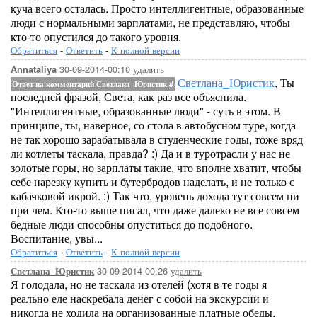
куча всего осталась. Просто интеллигентные, образованные
люди с нормальными зарплатами, не представляю, чтобы
кто-то опустился до такого уровня.
Обратиться
-
Ответить
-
К полной версии
30-09-2014-00:10
удалить
Annataliya
Светлана_Юристик
, Ты
Ответ на комментарий Светлана_Юристик
#
последней фразой, Света, как раз все объяснила.
"Интеллигентные, образованные люди" - суть в этом. В
принципе, ты, наверное, со стола в автобусном туре, когда
не так хорошо зарабатывала в студенческие годы, тоже вряд
ли котлеты таскала, правда? :) Да и в туротрасли у нас не
золотые горы, но зарплаты такие, что вполне хватит, чтобы
себе нарезку купить и бутербродов наделать, и не только с
кабачковой икрой. :) Так что, уровень дохода тут совсем ни
при чем. Кто-то выше писал, что даже далеко не все совсем
бедные люди способны опуститься до подобного.
Воспитание, увы...
Обратиться
-
Ответить
-
К полной версии
30-09-2014-00:26
удалить
Светлана_Юристик
Я голодала, но не таскала из отелей (хотя в те годы я
реально еле наскребала денег с собой на экскурсии и
никогда не ходила на организованные платные обеды,