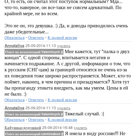
О, то есть, он считал этот поступок нормальным? Мда...
что-то, наверное, он все-таки не совсем адекватный. По
крайней мере, не во всем.
Это не он, это девушка. :) Да, и доводы приводились очень
даже убедительные...
Обратиться
-
Ответить
-
К полной версии
25-09-2014-11:13
удалить
Annataliya
Мне кажется, тут "палка о двух
Ответ на комментарий Valentinych
#
концах". С одной стороны, впитывается негатив и
начинается подражание. А с другой, информации о том, что
к русским (СНГ-цам) за границей относятся не очень из-за
их поведения тоже широко распространяется. Может, кто-то
поймет, наконец, в чем причина и призадумается? Хотя тут
бы пропаганду этикета внедрить, как мы умеем. Цены в ей
не было. :)
Обратиться
-
Ответить
-
К полной версии
25-09-2014-11:13
удалить
Annataliya
Тяжелый случай. :(
Ответ на комментарий Valentinych
#
Обратиться
-
Ответить
-
К полной версии
25-09-2014-16:48
удалить
Бабушкасдедушкой
Я имела в виду россиян!!! Не
Ответ на комментарий carminaboo
#