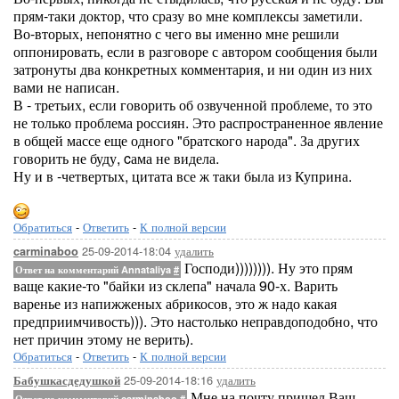
прям-таки доктор, что сразу во мне комплексы заметили.
Во-вторых, непонятно с чего вы именно мне решили
оппонировать, если в разговоре с автором сообщения были
затронуты два конкретных комментария, и ни один из них
вами не написан.
В - третьих, если говорить об озвученной проблеме, то это
не только проблема россиян. Это распространенное явление
в общей массе еще одного "братского народа". За других
говорить не буду, cама не видела.
Ну и в -четвертых, цитата все ж таки была из Куприна.
Обратиться
-
Ответить
-
К полной версии
25-09-2014-18:04
удалить
carminaboo
Господи)))))))). Ну это прям
Ответ на комментарий Annataliya
#
ваще какие-то "байки из склепа" начала 90-х. Варить
варенье из напижженых абрикосов, это ж надо какая
предприимчивость))). Это настолько неправдоподобно, что
нет причин этому не верить).
Обратиться
-
Ответить
-
К полной версии
25-09-2014-18:16
удалить
Бабушкасдедушкой
Мне на почту пришел Ваш
Ответ на комментарий carminaboo
#