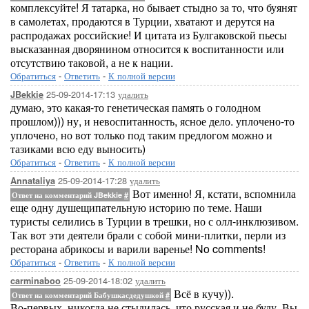
комплексуйте! Я татарка, но бывает стыдно за то, что буянят
в самолетах, продаются в Турции, хватают и дерутся на
распродажах российские! И цитата из Булгаковской пьесы
высказанная дворянином относится к воспитанности или
отсутствию таковой, а не к нации.
Обратиться
-
Ответить
-
К полной версии
25-09-2014-17:13
удалить
JBekkie
думаю, это какая-то генетическая память о голодном
прошлом))) ну, и невоспитанность, ясное дело. уплочено-то
уплочено, но вот только под таким предлогом можно и
тазиками всю еду выносить)
Обратиться
-
Ответить
-
К полной версии
25-09-2014-17:28
удалить
Annataliya
Вот именно! Я, кстати, вспомнила
Ответ на комментарий JBekkie
#
еще одну душещипательную историю по теме. Наши
туристы селились в Турции в трешки, но с олл-инклюзивом.
Так вот эти деятели брали с собой мини-плитки, перли из
ресторана абрикосы и варили варенье! No comments!
Обратиться
-
Ответить
-
К полной версии
25-09-2014-18:02
удалить
carminaboo
Всё в кучу)).
Ответ на комментарий Бабушкасдедушкой
#
Во-первых, никогда не стыдилась, что русская и не буду. Вы