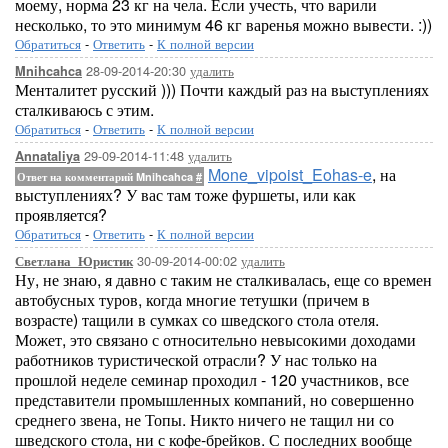
моему, норма 23 кг на чела. Если учесть, что варили
несколько, то это минимум 46 кг варенья можно вывести. :))
Обратиться
-
Ответить
-
К полной версии
28-09-2014-20:30
удалить
Mnihcahca
Менталитет русский ))) Почти каждый раз на выступлениях
сталкиваюсь с этим.
Обратиться
-
Ответить
-
К полной версии
29-09-2014-11:48
удалить
Annataliya
Mone_vipoist_Eohas-e
, на
Ответ на комментарий Mnihcahca
#
выступлениях? У вас там тоже фуршеты, или как
проявляется?
Обратиться
-
Ответить
-
К полной версии
30-09-2014-00:02
удалить
Светлана_Юристик
Ну, не знаю, я давно с таким не сталкивалась, еще со времен
автобусных туров, когда многие тетушки (причем в
возрасте) тащили в сумках со шведского стола отеля.
Может, это связано с относительно невысокими доходами
работников туристической отрасли? У нас только на
прошлой неделе семинар проходил - 120 участников, все
представители промышленных компаний, но совершенно
среднего звена, не Топы. Никто ничего не тащил ни со
шведского стола, ни с кофе-брейков. С последних вообще