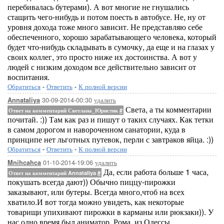
перебивалась бутерами). А вот многие не гнушались
стащить чего-нибудь и потом поесть в автобусе. Не, ну от
уровня дохода тоже много зависит. Не представляю себе
обеспеченного, хорошо зарабатывающего человека, который
будет что-нибудь складывать в сумочку, да еще и на глазах у
своих коллег, это просто ниже их достоинства. А вот у
людей с низким доходом все действительно зависит от
воспитания.
Обратиться
-
Ответить
-
К полной версии
30-09-2014-00:30
удалить
Annataliya
Света, а ты комментарии
Ответ на комментарий Светлана_Юристик
#
почитай. :)) Там как раз и пишут о таких случаях. Как тетки
в самом дорогом и навороченном санатории, куда в
принципе нет льготных путевок, перли с завтраков яйца. :))
Обратиться
-
Ответить
-
К полной версии
01-10-2014-19:06
удалить
Mnihcahca
Да, если работа больше 1 часа,
Ответ на комментарий Annataliya
#
покушать всегда дают)) Обычно пиццу-пирожки
заказывают, или бутеры. Всегда много,чтоб на всех
хватило.И вот тогда можно увидеть, как некоторые
товарищи упихивают пирожки в карманы или рюкзаки)). У
нас одно время был аниматор, Рома, из Одессы,