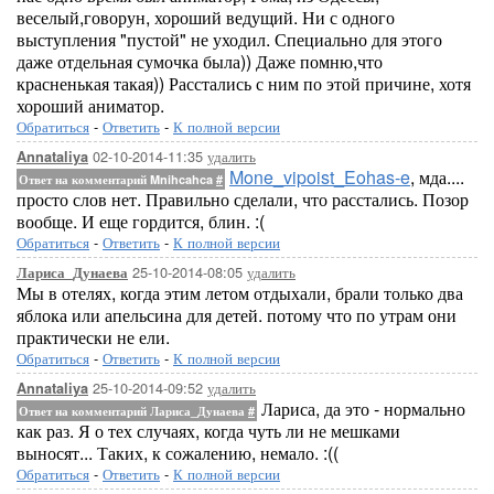
веселый,говорун, хороший ведущий. Ни с одного
выступления "пустой" не уходил. Специально для этого
даже отдельная сумочка была)) Даже помню,что
красненькая такая)) Расстались с ним по этой причине, хотя
хороший аниматор.
Обратиться
-
Ответить
-
К полной версии
02-10-2014-11:35
удалить
Annataliya
Mone_vipoist_Eohas-e
, мда....
Ответ на комментарий Mnihcahca
#
просто слов нет. Правильно сделали, что расстались. Позор
вообще. И еще гордится, блин. :(
Обратиться
-
Ответить
-
К полной версии
25-10-2014-08:05
удалить
Лариса_Дунаева
Мы в отелях, когда этим летом отдыхали, брали только два
яблока или апельсина для детей. потому что по утрам они
практически не ели.
Обратиться
-
Ответить
-
К полной версии
25-10-2014-09:52
удалить
Annataliya
Лариса, да это - нормально
Ответ на комментарий Лариса_Дунаева
#
как раз. Я о тех случаях, когда чуть ли не мешками
выносят... Таких, к сожалению, немало. :((
Обратиться
-
Ответить
-
К полной версии