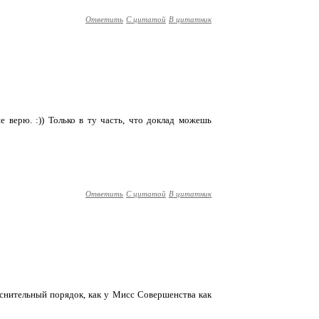
Ответить
С цитатой
В цитатник
не верю. :)) Только в ту часть, что доклад можешь
Ответить
С цитатой
В цитатник
коснительный порядок, как у Мисс Совершенства как