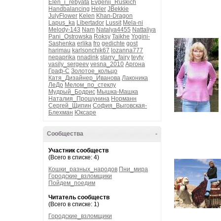
Elen_i_rebyata
Evgenij_Ruskich
Handbalancing
Heler
JBekkie
JulyFlower
Kelen
Khan-Dragon
Lapus_ka
Libertador
Lussit
Mela-ni
Melody-143
Nam
Natalya4455
Nattaliya
Pani_Ostrowska
Roksy
Taikhe
Yogini-
Sashenka
erlika
fro
gedichte
gost
harimau
karlsonchik67
lozanna777
nepaprika
nnadink
starry_fairy
teyty
vasily_sergeev
vesna_2010
Аргона
Граф-С
Золотое_кольцо
Катя_Дизайнер_Иванова
Лаконика
ЛеДо
Мелом_по_стеклу
Мудрый_Бодрис
Мышка-Машка
Наталия_Прошунина
Норманн
Сергей_Щипин
София_Выговская-
Блехман
Юксаре
Сообщества
-
Участник сообществ
(Всего в списке: 4)
Кошки_разных_народов
Пни_мира
Городские_взломщики
Пойдем_поедим
Читатель сообществ
(Всего в списке: 1)
Городские_взломщики