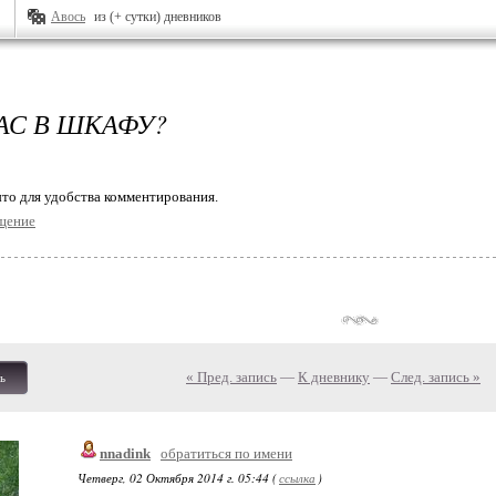
Авось
из (+ сутки) дневников
ВАС В ШКАФУ?
то для удобства комментирования.
щение
« Пред. запись
—
К дневнику
—
След. запись »
ь
nnadink
обратиться по имени
Четверг, 02 Октября 2014 г. 05:44 (
ссылка
)