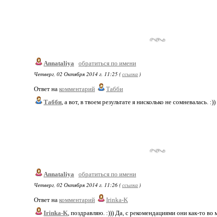
Annataliya
обратиться по имени
Четверг, 02 Октября 2014 г. 11:25 (
ссылка
)
Ответ на
комментарий
Табби
Табби
, а вот, в твоем результате я нисколько не сомневалась. :
Annataliya
обратиться по имени
Четверг, 02 Октября 2014 г. 11:26 (
ссылка
)
Ответ на
комментарий
Irinka-K
Irinka-K
, поздравляю. :))) Да, с рекомендациями они как-то во