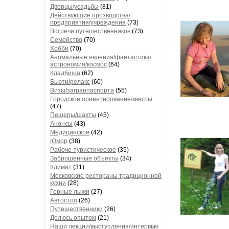
Дворцы/усадьбы
(81)
Действующие прозводства/
предприятия/учреждения
(73)
Встречи путешественников
(73)
Семейство
(70)
Хобби
(70)
Аномальные явления/фантастика/
астрономия/космос
(64)
Кладбища
(62)
Бьюти/релакс
(60)
Визы/загранпаспорта
(55)
Городское ориентирование/квесты
(47)
Пещеры/шахты
(45)
Анонсы
(43)
Медицинское
(42)
Юмор
(38)
Рабоче-туристическое
(35)
Заброшенные объекты
(34)
Климат
(31)
Московские рестораны традиционной
кухни
(28)
Горные лыжи
(27)
Автостоп
(26)
Путешественники
(26)
Делюсь опытом
(21)
Наши лекции/выступления/интервью