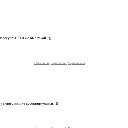
ксессуары. Там же был такой. :))
Ответить
С цитатой
В цитатник
 у меня с ним не ассоциируешься. :))