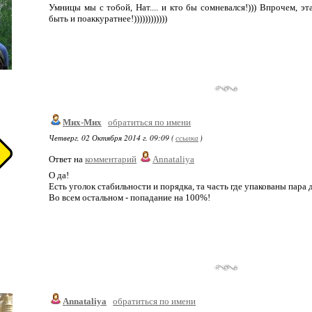
Умницы мы с тобой, Нат.... и кто бы сомневался!))) Впрочем, э
быть и поаккуратнее!))))))))))))
Мих-Мих
обратиться по имени
Четверг, 02 Октября 2014 г. 09:09 (
ссылка
)
Ответ на
комментарий
Annataliya
О да!
Есть уголок стабильности и порядка, та часть где упакованы пара
Во всем остальном - попадание на 100%!
Annataliya
обратиться по имени