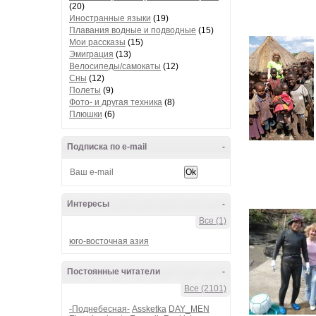
(20)
Иностранные языки
(19)
Плавания водные и подводные
(15)
Мои рассказы
(15)
Эмиграция
(13)
Велосипеды/самокаты
(12)
Сны
(12)
Полеты
(9)
Фото- и другая техника
(8)
Плюшки
(6)
Подписка по e-mail
-
Интересы
-
Все (1)
юго-восточная азия
Постоянные читатели
-
Все (2101)
-Поднебесная-
Assketka
DAY_MEN