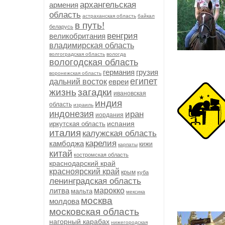
архангельская
армения
область
астраханская область
байкал
в путь!
беларусь
венгрия
великобритания
владимирская область
волгоградская область
вологда
вологодская область
германия
грузия
воронежская область
египет
дальний восток
евреи
жизнь
загадки
ивановская
индия
область
израиль
индонезия
иран
иордания
испания
иркутская область
италия
калужская область
карелия
камбоджа
кижи
карпаты
китай
костромская область
краснодарский край
красноярский край
крым
куба
ленинградская область
литва
марокко
мальта
мексика
москва
молдова
московская область
нагорный карабах
нижегородская