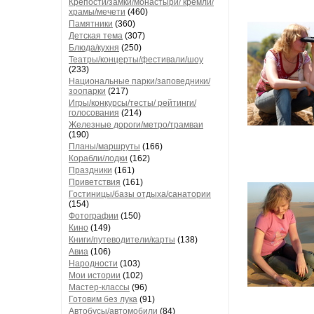
Крепости/замки/монастыри/ кремли/
храмы/мечети
(460)
Памятники
(360)
Детская тема
(307)
Блюда/кухня
(250)
Театры/концерты/фестивали/шоу
(233)
Национальные парки/заповедники/
зоопарки
(217)
Игры/конкурсы/тесты/ рейтинги/
голосования
(214)
Железные дороги/метро/трамваи
(190)
Планы/маршруты
(166)
Корабли/лодки
(162)
Праздники
(161)
Приветствия
(161)
Гостиницы/базы отдыха/санатории
(154)
Фотографии
(150)
Кино
(149)
Книги/путеводители/карты
(138)
Авиа
(106)
Народности
(103)
Мои истории
(102)
Мастер-классы
(96)
Готовим без лука
(91)
Автобусы/автомобили
(84)