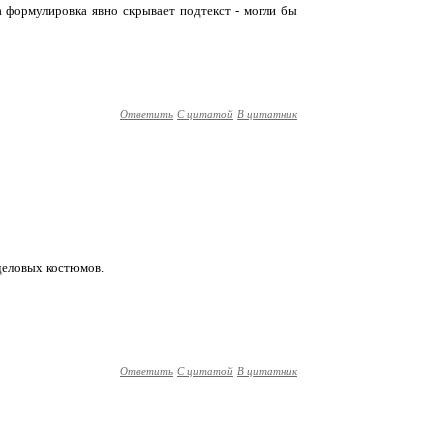
та формулировка явно скрывает подтекст - могли бы
Ответить
С цитатой
В цитатник
 деловых костюмов.
Ответить
С цитатой
В цитатник