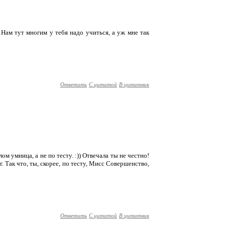
! Нам тут многим у тебя надо учиться, а уж мне так
Ответить
С цитатой
В цитатник
лом умница, а не по тесту. :)) Отвечала ты не честно!
. Так что, ты, скорее, по тесту, Мисс Совершенство,
Ответить
С цитатой
В цитатник