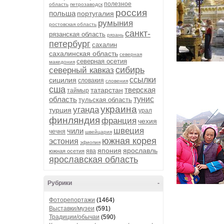
полезное
область
петрозаводск
россия
польша
португалия
румыния
ростовская область
санкт-
рязанская область
рязань
петербург
сахалин
сахалинская область
северная
северная осетия
македония
сибирь
северный кавказ
ссылки
сицилия
словакия
словения
сша
тверская
татарстан
таймыр
область
тунис
тульская область
украина
уганда
турция
урал
финляндия
франция
чехия
швеция
чили
чечня
швейцария
южная корея
эстония
эфиопия
япония
ярославль
ява
южная осетия
ярославская область
Рубрики
-
Фоторепортажи
(1464)
Выставки/музеи
(591)
Традиции/обычаи
(590)