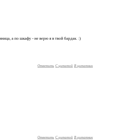
ница, а по шкафу - не верю я в твой бардак. :)
Ответить
С цитатой
В цитатник
Ответить
С цитатой
В цитатник