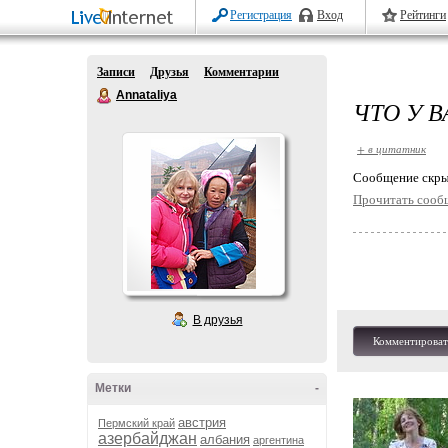
Регистрация
Вход
Рейтинги
Записи
Друзья
Комментарии
Annataliya
ЧТО У 
+ в цитатник
Cообщение скры
Прочитать сооб
В друзья
Комментироват
Метки
-
австрия
Пермский край
азербайджан
албания
аргентина