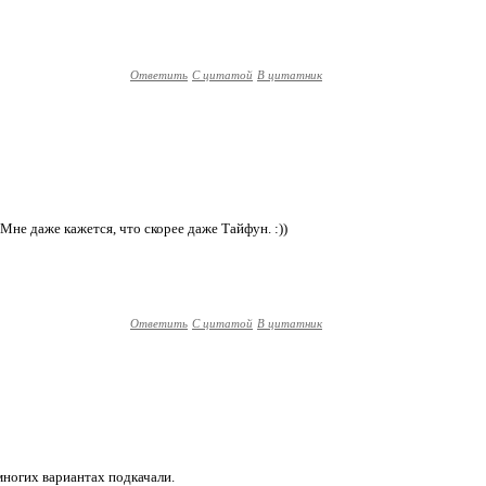
Ответить
С цитатой
В цитатник
)) Мне даже кажется, что скорее даже Тайфун. :))
Ответить
С цитатой
В цитатник
 многих вариантах подкачали.