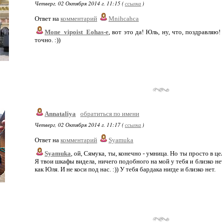
Четверг, 02 Октября 2014 г. 11:15 (
ссылка
)
Ответ на
комментарий
Mnihcahca
Mone_vipoist_Eohas-e
, вот это да! Юль, ну, что, поздравляю
точно. :))
Annataliya
обратиться по имени
Четверг, 02 Октября 2014 г. 11:17 (
ссылка
)
Ответ на
комментарий
Syamuka
Syamuka
, ой, Сямука, ты, конечно - умница. Но ты просто в це
Я твои шкафы видела, ничего подобного на мой у тебя и близко нет
как Юля. И не коси под нас. :)) У тебя бардака нигде и близко нет.